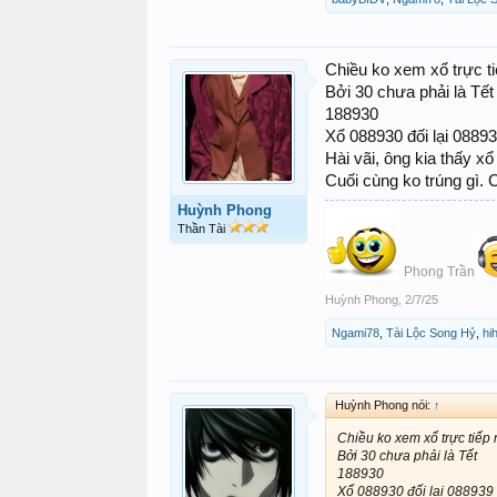
Chiều ko xem xổ trực ti
Bởi 30 chưa phải là Tết
188930
Xổ 088930 đối lại 0889
Hài vãi, ông kia thấy xổ
Cuối cùng ko trúng gì.
Huỳnh Phong
Thần Tài
Phong Trần
Huỳnh Phong
,
2/7/25
Ngami78
,
Tài Lộc Song Hỷ
,
hi
Huỳnh Phong nói:
↑
Chiều ko xem xổ trực tiếp 
Bởi 30 chưa phải là Tết
188930
Xổ 088930 đối lại 088939