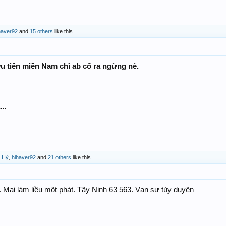
haver92
and
15 others
like this.
ưu tiên miền Nam chỉ ab cổ ra ngừng nè.
..
g Hỷ
,
hihaver92
and
21 others
like this.
 Mai làm liều một phát. Tây Ninh 63 563. Vạn sự tùy duyên