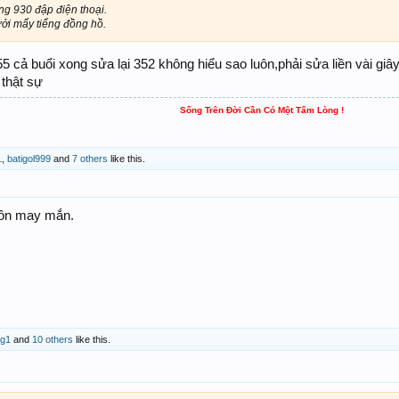
ong 930 đập điện thoại.
ưởi mấy tiếng đồng hồ.
cả buổi xong sửa lại 352 không hiểu sao luôn,phải sửa liền vài giâ
 thật sự
Sống Trên Đời Cần Có Một Tấm Lòng !
1
,
batigol999
and
7 others
like this.
ôn may mắn.
g1
and
10 others
like this.