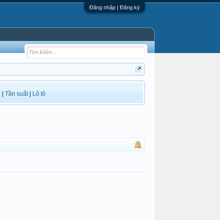
Đăng nhập | Đăng ký
i
|
Tần suất
|
Lô tô