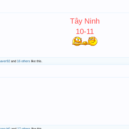
Tây Ninh
10-11
haver92
and
16 others
like this.
Song Hỷ
and
17 others
like this.