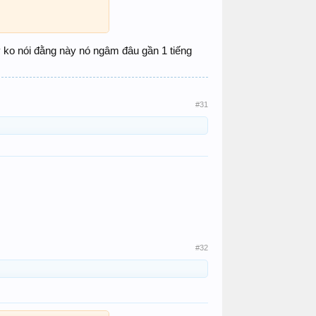
y ko nói đằng này nó ngâm đâu gần 1 tiếng
#31
#32