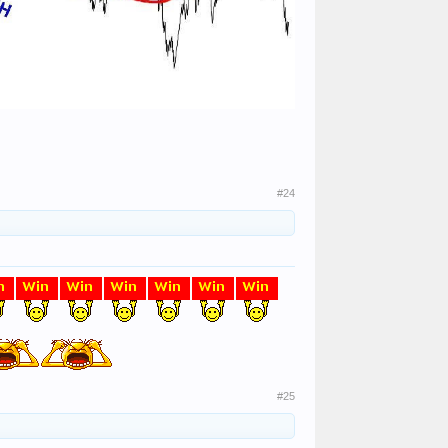
#24
#25