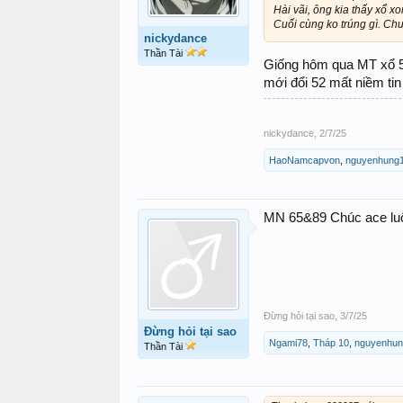
Hài vãi, ông kia thấy xổ x
Cuối cùng ko trúng gì. Ch
nickydance
Thần Tài
Giống hôm qua MT xổ 55 
mới đổi 52 mất niềm tin
nickydance
,
2/7/25
HaoNamcapvon
,
nguyenhung
MN 65&89 Chúc ace lu
Đừng hỏi tại sao
,
3/7/25
Đừng hỏi tại sao
Ngami78
,
Tháp 10
,
nguyenhun
Thần Tài