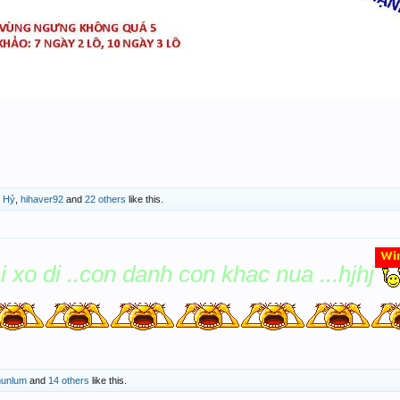
g Hỷ
,
hihaver92
and
22 others
like this.
i xo di ..con danh con khac nua ...hjhj
unlum
and
14 others
like this.