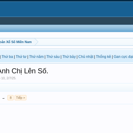
oán Xổ Số Miền Nam
|
Thứ ba
|
Thứ tư
|
Thứ năm
|
Thứ sáu
|
Thứ bảy
|
Chủ nhật
|
Thống kê
|
Gan cực đạ
Anh Chị Lên Số.
p 10
,
2/7/25
.
→
8
Tiếp >