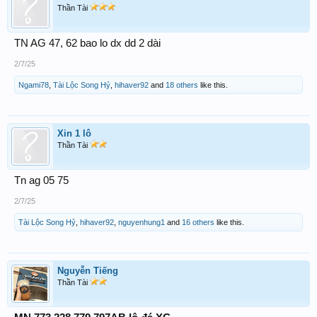
Thần Tài
TN AG 47, 62 bao lo dx dd 2 dài
2/7/25
Ngami78
,
Tài Lộc Song Hỷ
,
hihaver92
and
18 others
like this.
Xin 1 lô
Thần Tài
Tn ag 05 75
2/7/25
Tài Lộc Song Hỷ
,
hihaver92
,
nguyenhung1
and
16 others
like this.
Nguyễn Tiếng
Thần Tài