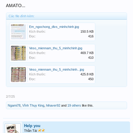
AMATO...
Các file đính kèm:
Em_ngochong_dlvs_minhchinh.jpg
Kích thước:
150.5 KB
Đọc:
416
Veso_miennam_thu_5_minhchinh.jpg
Kích thước:
469.7 KB
Đọc:
410
Veso_miennam_thu_5_minhchinh...jpg
Kích thước:
425.8 KB
Đọc:
450
2/7/25
Ngami78
,
Vĩnh Thụy King
,
hihaver92
and
19 others
like this.
Help you
Thần Tài