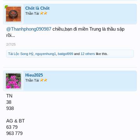
Chốt là Chốt
Thần Tài
@Thanhphong090987
chiều,bạn đi miền Trung là thầu sập
rồi...
2/7/25
Tài Lộc Song Hỷ
,
nguyenhung1
,
batigol999
and
12 others
like this.
Hieu2025
Thần Tài
TN
38
938
AG & BT
63 79
963 779