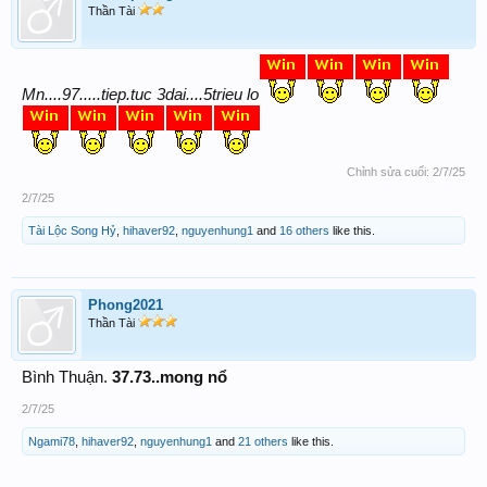
Thần Tài
Mn....97.....tiep.tuc 3dai....5trieu lo
Chỉnh sửa cuối:
2/7/25
2/7/25
Tài Lộc Song Hỷ
,
hihaver92
,
nguyenhung1
and
16 others
like this.
Phong2021
Thần Tài
Bình Thuận.
37.73..mong nổ
2/7/25
Ngami78
,
hihaver92
,
nguyenhung1
and
21 others
like this.