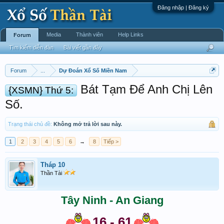
Đăng nhập | Đăng ký
Media
Thành viên
Help Links
Forum
Tìm kiếm diễn đàn
Bài viết gần đây
Forum
...
Dự Đoán Xổ Số Miền Nam
Bát Tạm Để Anh Chị Lên
{XSMN} Thứ 5:
Số.
Trạng thái chủ đề:
Không mở trả lời sau này.
1
2
3
4
5
6
→
8
Tiếp >
Tháp 10
Thần Tài
Tây Ninh - An Giang
16 - 61