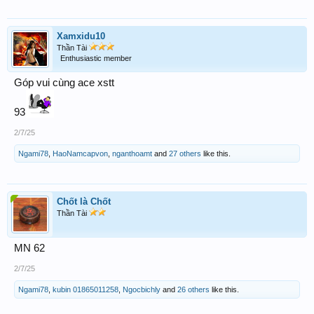
Xamxidu10
Thần Tài
Enthusiastic member
Góp vui cùng ace xstt
93
2/7/25
Ngami78
,
HaoNamcapvon
,
nganthoamt
and
27 others
like this.
Chốt là Chốt
Thần Tài
MN 62
2/7/25
Ngami78
,
kubin 01865011258
,
Ngocbichly
and
26 others
like this.