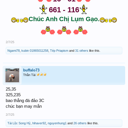
661 - 116
Chúc Anh Chị Lụm Gạo.
2/7/25
Ngami78
,
kubin 01865011258
,
Tép Priapism
and
31 others
like this.
buffalo73
Thần Tài
25,35
325,235
bao thẳng đá đảo 3C
chúc bạn may mắn
2/7/25
Tài Lộc Song Hỷ
,
hihaver92
,
nguyenhung1
and
26 others
like this.