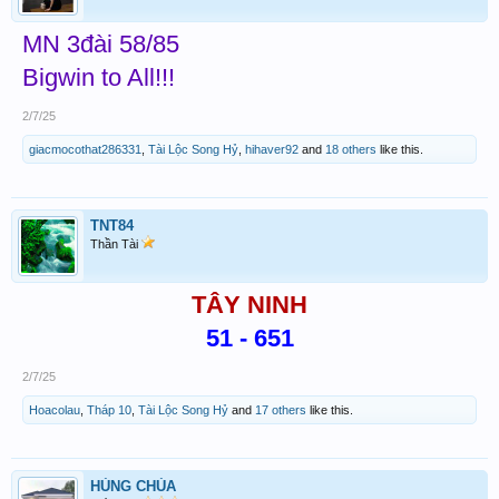
MN 3đài 58/85
Bigwin to All!!!
2/7/25
giacmocothat286331
,
Tài Lộc Song Hỷ
,
hihaver92
and
18 others
like this.
TNT84
Thần Tài
TÂY NINH
51 - 651
2/7/25
Hoacolau
,
Tháp 10
,
Tài Lộc Song Hỷ
and
17 others
like this.
HÙNG CHÙA