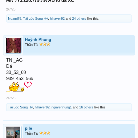
MN 773.228.779.797AB lô đá XC
2/7/25
Ngami78
,
Tài Lộc Song Hỷ
,
hihaver92
and
24 others
like this.
Huỳnh Phong
Thần Tài
TN _AG
Đá
39_53_69
939_453_969
2/7/25
Tài Lộc Song Hỷ
,
hihaver92
,
nguyenhung1
and
16 others
like this.
pile
Thần Tài