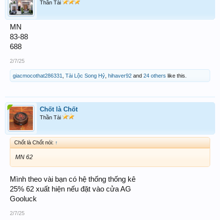
Thần Tài
MN
83-88
688
2/7/25
giacmocothat286331
,
Tài Lộc Song Hỷ
,
hihaver92
and
24 others
like this.
Chốt là Chốt
Thần Tài
Chốt là Chốt nói:
↑
MN 62
Mình theo vài bạn có hệ thống thống kê
25% 62 xuất hiện nếu đặt vào cửa AG
Gooluck
2/7/25