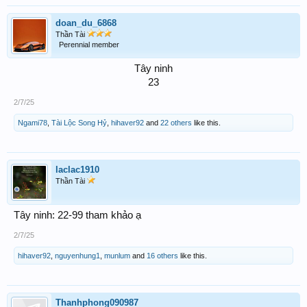
doan_du_6868
Thần Tài
Perennial member
Tây ninh
23​
2/7/25
Ngami78
,
Tài Lộc Song Hỷ
,
hihaver92
and
22 others
like this.
laclac1910
Thần Tài
Tây ninh: 22-99 tham khảo ạ
2/7/25
hihaver92
,
nguyenhung1
,
munlum
and
16 others
like this.
Thanhphong090987