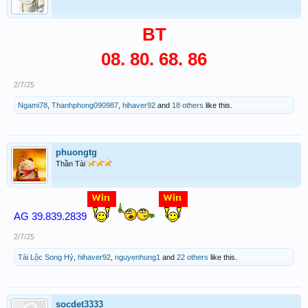
BT
08. 80. 68. 86
2/7/25
Ngami78
,
Thanhphong090987
,
hihaver92
and
18 others
like this.
phuongtg
Thần Tài
AG 39.839.2839
2/7/25
Tài Lộc Song Hỷ
,
hihaver92
,
nguyenhung1
and
22 others
like this.
socdet3333