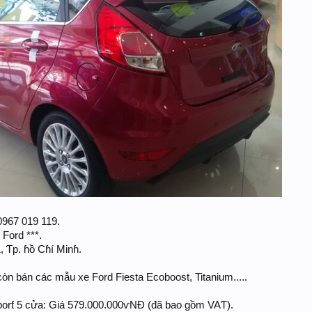
 0967 019 119.
 Ford ***.
, Ƭp. ɦồ Cɦí Minɦ.
òn bán các mẫu xe Ford Fiesta Ecoboost, Titanium.....
Sporƭ 5 cửa: Giá 579.000.000ⱱNĐ (đã bao gồm VAƬ).