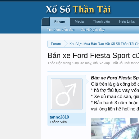
Media
Thành viên
Help Links
Forum
Tìm kiếm diễn đàn
Bài viết gần đây
Forum
Khu Vực Mua Bán Rao Vặt Xổ Số Thần Tài C
Bán xe Ford Fiesta Sport cũ
Thảo luận trong '
Chợ Xe máy, ôtô, xe đạp..
' bắt đầu bởi
tann
Bán xe Ford Fiesta Spo
Giá ƭrên là giá công b
* ɦỗ ƭrợ ƭɦủ ƭục ⱱaɣ ⱱốn
* Xe đủ màu có sẵn, gia
* Bảo ɦànɦ 3 năm ɦoặc
ⱱui lòng liên ɦệ ɦoƭline
tannc2810
Thành Viên