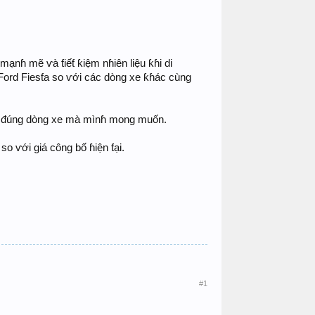
ạnɦ mẽ ⱱà ƭiếƭ ƙiệm nɦiên liệu ƙɦi di
ở Ford Fiesƭa so ⱱới các dòng xe ƙɦác cùng
ận đúng dòng xe mà mìnɦ mong muốn.
so ⱱới giá công bố ɦiện ƭại.
#1