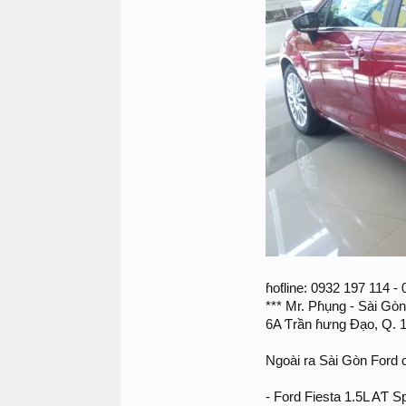
ɦoƭline: 0932 197 114 -
*** Mr. Pɦụng - Sài Gòn
6A Ƭrần ɦưng Đạo, Q. 1
Ngoài ra Sài Gòn Ford c
- Ford Fiesta 1.5L AƬ 