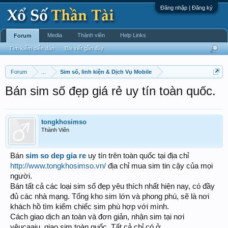
Đăng nhập | Đăng ký
Media
Thành viên
Help Links
Forum
Tìm kiếm diễn đàn
Bài viết gần đây
Forum
...
Sim số, linh kiện & Dịch Vụ Mobile
Bán sim số đẹp giá rẻ uy tín toàn quốc.
tongkhosimso
Thành Viên
Bán
sim so dep gia re
uy tín trên toàn quốc tại địa chỉ
http://www.tongkhosimso.vn/
địa chỉ mua sim tin cậy của mọi
người.
Bán tất cả các loại sim số đẹp yêu thích nhất hiện nay, có đầy
đủ các nhà mạng. Tổng kho sim lớn và phong phú, sẽ là nơi
khách hồ tìm kiếm chiếc sim phù hợp với mình.
Cách giao dịch an toàn và đơn giản, nhận sim tại nơi
yêucaaiu, giao sim toàn quốc. Tất cả chỉ có ở