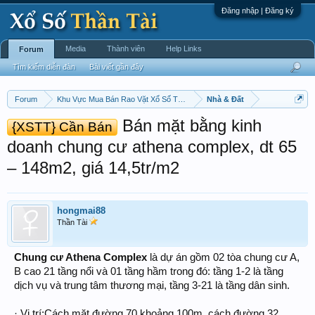
Đăng nhập | Đăng ký
Media
Thành viên
Help Links
Forum
Tìm kiếm diễn đàn
Bài viết gần đây
Forum
Khu Vực Mua Bán Rao Vặt Xổ Số Thần Tài Chấm Cơm !
Nhà & Đất
Bán mặt bằng kinh
{XSTT} Cần Bán
doanh chung cư athena complex, dt 65
– 148m2, giá 14,5tr/m2
hongmai88
Thần Tài
Chung cư Athena Complex
là dự án gồm 02 tòa chung cư A,
B cao 21 tầng nổi và 01 tầng hầm trong đó: tầng 1-2 là tầng
dịch vụ và trung tâm thương mại, tầng 3-21 là tầng dân sinh.
· Vị trí:Cách mặt đường 70 khoảng 100m, cách đường 32