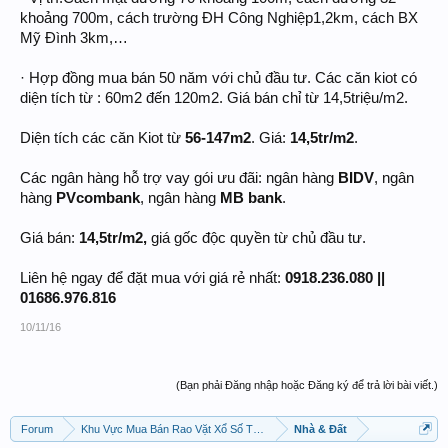
khoảng 700m, cách trường ĐH Công Nghiệp1,2km, cách BX
Mỹ Đình 3km,…
· Hợp đồng mua bán 50 năm với chủ đầu tư. Các căn kiot có
diện tích từ : 60m2 đến 120m2. Giá bán chỉ từ 14,5triệu/m2.
Diện tích các căn Kiot từ
56-147m2
. Giá:
14,5tr/m2
.
Các ngân hàng hỗ trợ vay gói ưu đãi: ngân hàng
BIDV
, ngân
hàng
PVcombank
, ngân hàng
MB bank
.
Giá bán:
14,5tr/m2,
giá gốc độc quyền từ chủ đầu tư.
Liên hệ ngay để đặt mua với giá rẻ nhất:
0918.236.080 ||
01686.976.816
10/11/16
(Bạn phải Đăng nhập hoặc Đăng ký để trả lời bài viết.)
Forum
Khu Vực Mua Bán Rao Vặt Xổ Số Thần Tài Chấm Cơm !
Nhà & Đất