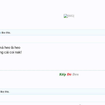
o
like this.
mà heo là heo
ng cái coi nak!
Kiếp
Đỏ
Đen
like this.