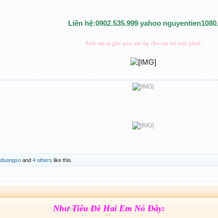
Liên hệ:0902.535.999 yahoo nguyentien1080
Anh em ai ghé qua xin úp cho em nó một phát.
gduongso
and
4 others
like this.
Như Tiêu Đề Hai Em Nó Đây: