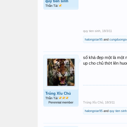
quy tien sinh
Thần Tài
quy tien sinh
,
18/3/11
halongstar95
and
cungduongs
số khá đẹp một là một 
up cho chủ thớt lên huo
Trúng Xĩu Chủ
Thần Tài
Perennial member
Trúng Xĩu Chủ
,
18/3/11
halongstar95
and
quy tien sinh