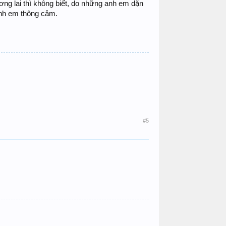
ơng lai thì không biết, do những anh em dặn
anh em thông cảm.
#5