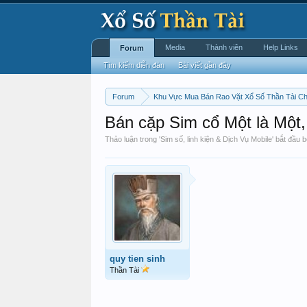
Media
Thành viên
Help Links
Forum
Tìm kiếm diễn đàn
Bài viết gần đây
Forum
Khu Vực Mua Bán Rao Vặt Xổ Số Thần Tài C
Bán cặp Sim cổ Một là Một, 
Thảo luận trong '
Sim số, linh kiện & Dịch Vụ Mobile
' bắt đầu 
quy tien sinh
Thần Tài