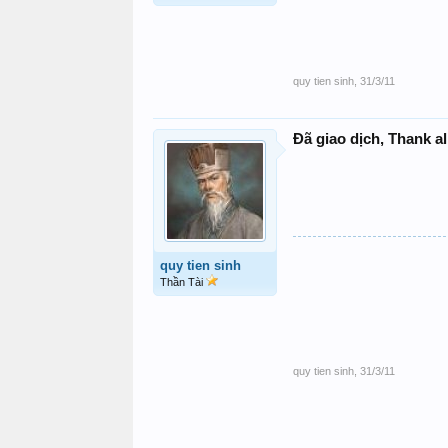
quy tien sinh
,
31/3/11
Đã giao dịch, Thank al
quy tien sinh
Thần Tài
quy tien sinh
,
31/3/11