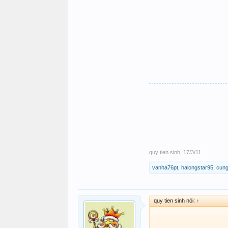
quy tien sinh
,
17/3/11
vanha76pt
,
halongstar95
,
cun
quy tien sinh nói:
↑