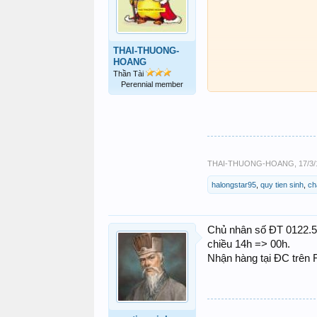
THAI-THUONG-
HOANG
Thần Tài
Perennial member
THAI-THUONG-HOANG
,
17/3/
halongstar95
,
quy tien sinh
,
ch
Chủ nhân số ĐT 0122.5
chiều 14h => 00h.
Nhận hàng tại ĐC trên F