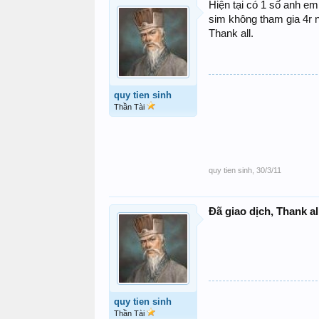
Hiện tại có 1 số anh em
sim không tham gia 4r 
Thank all.
quy tien sinh
Thần Tài
quy tien sinh
,
30/3/11
Đã giao dịch, Thank al
quy tien sinh
Thần Tài