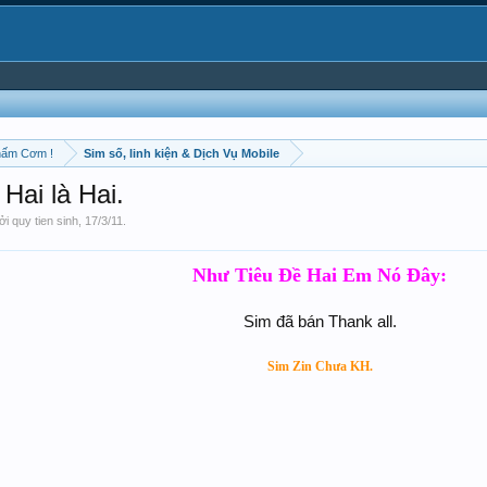
hấm Cơm !
Sim số, linh kiện & Dịch Vụ Mobile
Hai là Hai.
bởi
quy tien sinh
,
17/3/11
.
Như Tiêu Đề Hai Em Nó Đây:
Sim đã bán Thank all.
Sim Zin Chưa KH.