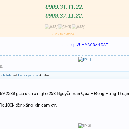
0909.31.11.22.
0909.37.11.22.
Click to expand...
Sim Zin Chưa KH.
up up up MUA MAY BÁN ĐẮT
Gía cả cặp 1Tr4 VND.
11
anhdinh
and
1 other person
like this.
Liên hệ:0902.535.999 yahoo nguyentien1080.
Anh em ai ghé qua xin úp cho em nó một phát.
59.2289 giao dịch xin ghé 293 Nguyễn Văn Quá F Đông Hưng Thuận 
ix 100k tiền xăng, xin cảm ơn.