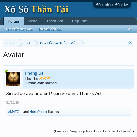
Đăng nhập | Đăng ký
Media
Thành viên
Help Links
Forum
Tìm kiếm diễn đàn
Bài viết gần đây
Forum
Help
Box Hỗ Trợ Thành Viên
Avatar
Phong Dế
Thần Tài
Enthusiastic member
Xin ad có avatar chữ P gắn vô dùm. Thanks Ad
31/10/19
AMATO...
and
HongPhuoc
like this.
(Bạn phải Đăng nhập hoặc Đăng ký để trả lời bài viết.)