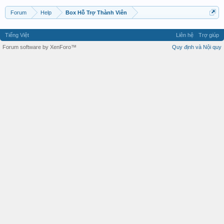
Forum
Help
Box Hỗ Trợ Thành Viên
Tiếng Việt
Liên hệ
Trợ giúp
Forum software by XenForo™
Quy định và Nội quy