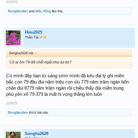
22/9/25
Bongdiendien
and
Mây Hồng
like this.
Hieu2025
Thần Tài
Songha2628 nói:
↑
Có ai ôm 79-88 chết ngắt như tui ko?
Có mình đây bạn từ sáng sớm mình đã kêu đại lý ghi miền
bắc con 79 đầu đui năm triệu con sỉu 779 năm trăm ngàn bốn
chân đui 8779 năm trăm ngàn rồi chiều thấy đài miền trung
phú yên xổ 79 379 là mất hi vọng thắng lớn luôn
22/9/25
Bongdiendien
thích bài này.
Songha2628