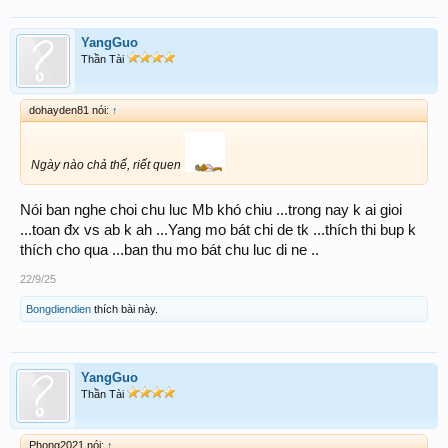
YangGuo
Thần Tài
dohayden81 nói:
↑
Ngày nào chả thế, riết quen
Nói ban nghe choi chu luc Mb khó chiu ...trong nay k ai gioi
...toan đx vs ab k ah ...Yang mo bát chi de tk ...thích thi bup k
thích cho qua ...ban thu mo bát chu luc di ne ..
22/9/25
Bongdiendien
thích bài này.
YangGuo
Thần Tài
Phong2021 nói:
↑