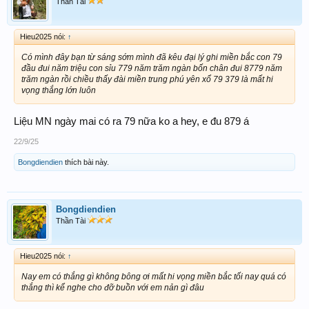
Thần Tài
Hieu2025 nói:
↑
Có mình đây bạn từ sáng sớm mình đã kêu đại lý ghi miền bắc con 79
đầu đui năm triệu con sỉu 779 năm trăm ngàn bốn chân đui 8779 năm
trăm ngàn rồi chiều thấy đài miền trung phú yên xổ 79 379 là mất hi
vọng thắng lớn luôn
Liệu MN ngày mai có ra 79 nữa ko a hey, e đu 879 á
22/9/25
Bongdiendien
thích bài này.
Bongdiendien
Thần Tài
Hieu2025 nói:
↑
Nay em có thắng gì không bông ơi mất hi vọng miền bắc tối nay quá có
thắng thì kể nghe cho đỡ buồn với em nản gì đâu