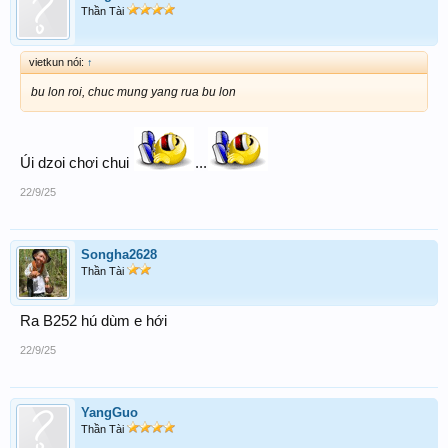
Thần Tài
vietkun nói:
↑
bu lon roi, chuc mung yang rua bu lon
Úi dzoi chơi chui
...
22/9/25
Songha2628
Thần Tài
Ra B252 hú dùm e hới
22/9/25
YangGuo
Thần Tài