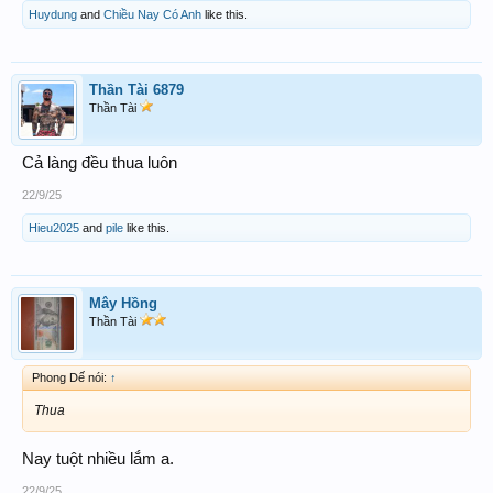
Huydung
and
Chiều Nay Có Anh
like this.
Thần Tài 6879
Thần Tài
Cả làng đều thua luôn
22/9/25
Hieu2025
and
pile
like this.
Mây Hồng
Thần Tài
Phong Dế nói:
↑
Thua
Nay tuột nhiều lắm a.
22/9/25