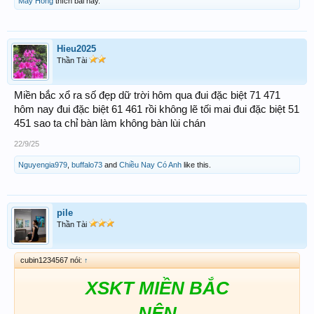
Mây Hồng
thích bài này.
Hieu2025
Thần Tài
Miền bắc xổ ra số đẹp dữ trời hôm qua đui đặc biệt 71 471
hôm nay đui đặc biệt 61 461 rồi không lẽ tối mai đui đặc biệt 51
451 sao ta chỉ bàn làm không bàn lùi chán
22/9/25
Nguyengia979
,
buffalo73
and
Chiều Nay Có Anh
like this.
pile
Thần Tài
cubin1234567 nói:
↑
XSKT MIỀN BẮC
NỆN