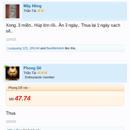
Mây Hồng
Thần Tài
Xong. 3 miền.. Húp lớn rồi.. Ăn 3 ngày.. Thua lại 1 ngày sạch
sẽ..
22/9/25
Luuquang 123
,
JIN144
and
BaoMinhAnh
like this.
Phong Dế
Thần Tài
Enthusiastic member
Phong Dế nói:
↑
47.74
Mb
Thua
22/9/25