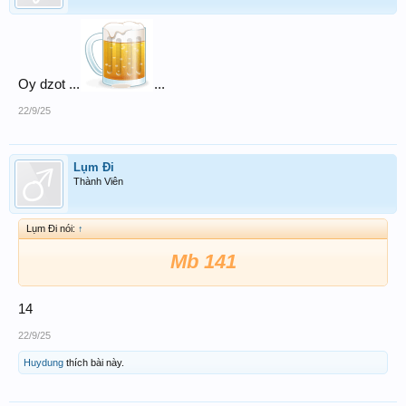
Oy dzot ...
...
22/9/25
Lụm Đi
Thành Viên
Lụm Đi nói:
↑
Mb 141
14
22/9/25
Huydung
thích bài này.