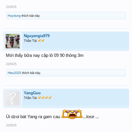
22/9/25
Huydung
thích bài này.
Nguyengia979
Thần Tài
Mới thấy bữa nay cặp lô 09 90 thông 3m
22/9/25
Hieu2025
thích bài này.
YangGuo
Thần Tài
Úi dzoi bát Yang ra gam cau
...lose ...
22/9/25