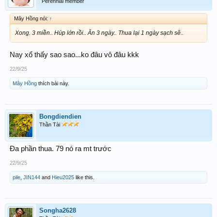
Perennial member
Mây Hồng nói:
↑
Xong. 3 miền.. Húp lớn rồi.. Ăn 3 ngày.. Thua lại 1 ngày sạch sẽ..
Nay xổ thấy sao sao...ko đâu vô đâu kkk
22/9/25
Mây Hồng
thích bài này.
Bongdiendien
Thần Tài
Đa phần thua. 79 nó ra mt trước
22/9/25
pile
,
JIN144
and
Hieu2025
like this.
Songha2628