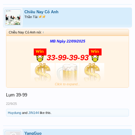
Chiều Nay Có Anh
Thần Tài
Chiều Nay Có Anh nói:
↑
MB Ngày 22/09/2025
33-99-39-93
Click to expand...
Lụm 39-99
22/9/25
Huydung
and
JIN144
like this.
YangGuo