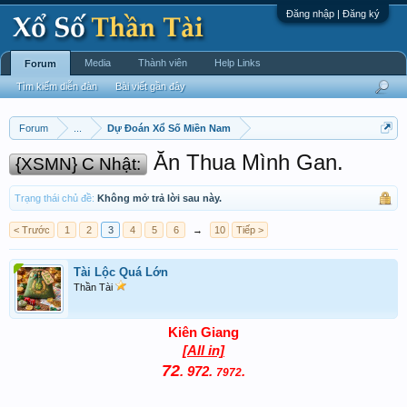
Đăng nhập | Đăng ký
Media
Thành viên
Help Links
Forum
Tìm kiếm diễn đàn
Bài viết gần đây
Forum
...
Dự Đoán Xổ Số Miền Nam
Ăn Thua Mình Gan.
{XSMN} C Nhật:
Trạng thái chủ đề:
Không mở trả lời sau này.
< Trước
1
2
3
4
5
6
→
10
Tiếp >
Tài Lộc Quá Lớn
Thần Tài
Kiên Giang
[All in]
72
972
.
.
.
7972