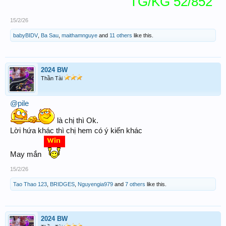
TG/KG 52/852
15/2/26
babyBIDV
,
Ba Sau
,
maithamnguye
and
11 others
like this.
2024 BW
Thần Tài
@pile
là chị thì Ok.
Lời hứa khác thì chị hem có ý kiến khác
May mắn
15/2/26
Tao Thao 123
,
BRIDGES
,
Nguyengia979
and
7 others
like this.
2024 BW