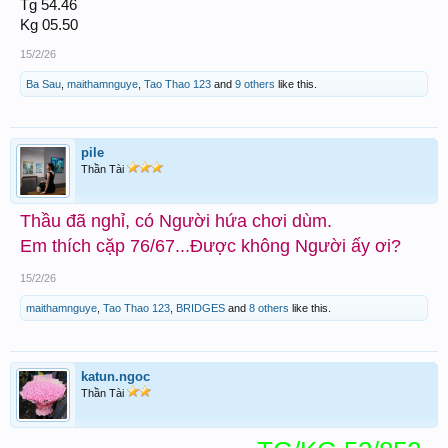
Tg 54.46
Kg 05.50
15/2/26
Ba Sau
,
maithamnguye
,
Tao Thao 123
and
9 others
like this.
pile
Thần Tài
Thầu đã nghỉ, có Người hứa chơi dùm.
Em thích cặp 76/67...Được không Người ấy ơi?
15/2/26
maithamnguye
,
Tao Thao 123
,
BRIDGES
and
8 others
like this.
katun.ngoc
Thần Tài