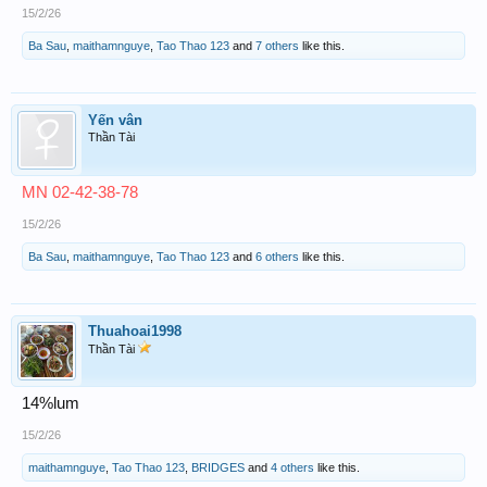
15/2/26
Ba Sau
,
maithamnguye
,
Tao Thao 123
and
7 others
like this.
Yến vân
Thần Tài
MN 02-42-38-78
15/2/26
Ba Sau
,
maithamnguye
,
Tao Thao 123
and
6 others
like this.
Thuahoai1998
Thần Tài
14%lum
15/2/26
maithamnguye
,
Tao Thao 123
,
BRIDGES
and
4 others
like this.