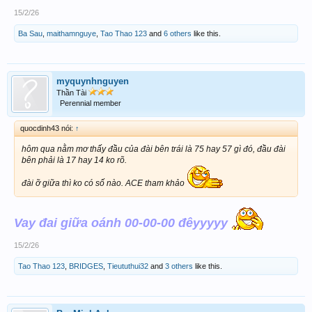
15/2/26
Ba Sau
,
maithamnguye
,
Tao Thao 123
and
6 others
like this.
myquynhnguyen
Thần Tài
Perennial member
quocdinh43 nói:
↑
hôm qua nằm mơ thấy đầu của đài bên trái là 75 hay 57 gì đó, đầu đài
bên phải là 17 hay 14 ko rõ.
đài ỡ giữa thì ko có số nào. ACE tham khảo
Vay đai giữa oánh 00-00-00 đêyyyyy
15/2/26
Tao Thao 123
,
BRIDGES
,
Tieututhui32
and
3 others
like this.