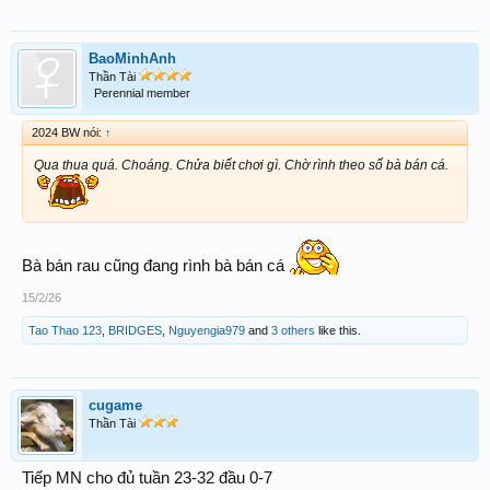
BaoMinhAnh
Thần Tài
Perennial member
2024 BW nói:
↑
Qua thua quá. Choáng. Chửa biết chơi gì. Chờ rình theo số bà bán cá.
Bà bán rau cũng đang rình bà bán cá
15/2/26
Tao Thao 123
,
BRIDGES
,
Nguyengia979
and
3 others
like this.
cugame
Thần Tài
Tiếp MN cho đủ tuần 23-32 đầu 0-7