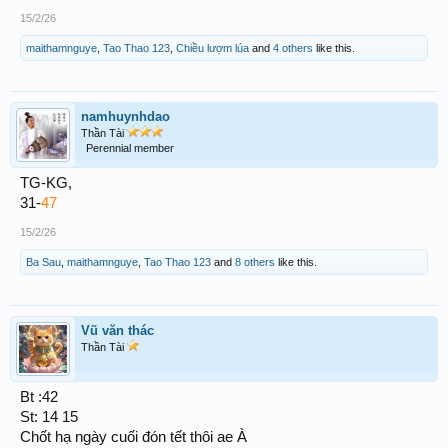
15/2/26
maithamnguye
,
Tao Thao 123
,
Chiều lượm lúa
and
4 others
like this.
namhuynhdao
Thần Tài
Perennial member
TG-KG,
31-
47
15/2/26
Ba Sau
,
maithamnguye
,
Tao Thao 123
and
8 others
like this.
Vũ văn thác
Thần Tài
Bt :42
St: 14 15
Chốt hạ ngày cuối đón tết thôi ae À