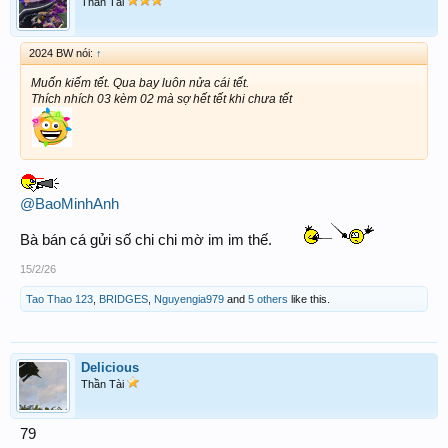
Thần Tài
2024 BW nói:
↑
Muốn kiếm tết. Qua bay luôn nửa cái tết.
Thích nhích 03 kèm 02 mà sợ hết tết khi chưa tết
@BaoMinhAnh
Bà bán cá gửi số chi chi mờ im im thế.
15/2/26
Tao Thao 123
,
BRIDGES
,
Nguyengia979
and
5 others
like this.
Delicious
Thần Tài
79