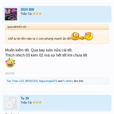
2024 BW
Thần Tài
quocdinh43 nói:
↑
chế tự tin lên nào ra 1 con phang mạnh ăn tết
Muốn kiếm tết. Qua bay luôn nửa cái tết.
Thích nhích 03 kèm 02 mà sợ hết tết khi chưa tết
15/2/26
Tao Thao 123
,
BRIDGES
,
Nguyengia979
and
5 others
like this.
Ta 39
Thần Tài