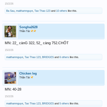
15/2/26
Ba Sau
,
maithamnguye
,
Tao Thao 123
and
10 others
like this.
Songha2628
Thần Tài
MN: 22_ cànG 322, 52_ càng 752.CHỐT
15/2/26
maithamnguye
,
Tao Thao 123
,
BRIDGES
and
6 others
like this.
Chicken leg
Thần Tài
MN: 40-28
15/2/26
maithamnguye
,
Tao Thao 123
,
BRIDGES
and
5 others
like this.