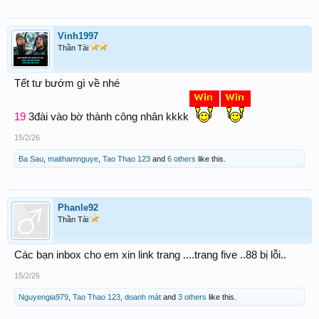
Vinh1997
Thần Tài
Tết tư bướm gì về nhé
19
3đài vào bờ thành công nhân kkkk
15/2/26
Ba Sau
,
maithamnguye
,
Tao Thao 123
and
6 others
like this.
Phanle92
Thần Tài
Các bạn inbox cho em xin link trang ....trang five ..88 bị lỗi..
15/2/26
Nguyengia979
,
Tao Thao 123
,
doanh mát
and
3 others
like this.