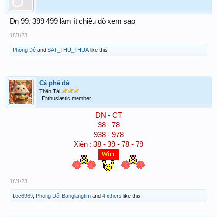
Đn 99. 399 499 làm ít chiều dò xem sao
18/1/23
Phong Dế
and
SAT_THU_THUA
like this.
Cà phê đá
Thần Tài
Enthusiastic member
ĐN - CT
38 - 78
938 - 978
Xiên : 38 - 39 - 78 - 79
18/1/23
Loc6969
,
Phong Dế
,
Banglangtim
and
4 others
like this.