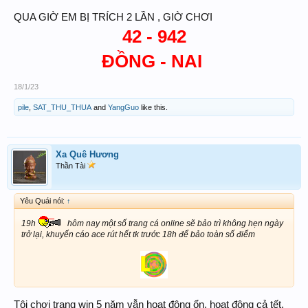
QUA GIỜ EM BỊ TRÍCH 2 LẦN , GIỜ CHƠI
42 - 942
ĐỒNG - NAI
18/1/23
pile
,
SAT_THU_THUA
and
YangGuo
like this.
Xa Quê Hương
Thần Tài
Yêu Quái nói:
↑
19h
hôm nay một số trang cá online sẽ bảo trì không hẹn ngày
trở lại, khuyến cáo ace rút hết tk trước 18h để bảo toàn số điểm
Tôi chơi trang win 5 năm vẫn hoạt động ổn, hoạt động cả tết.