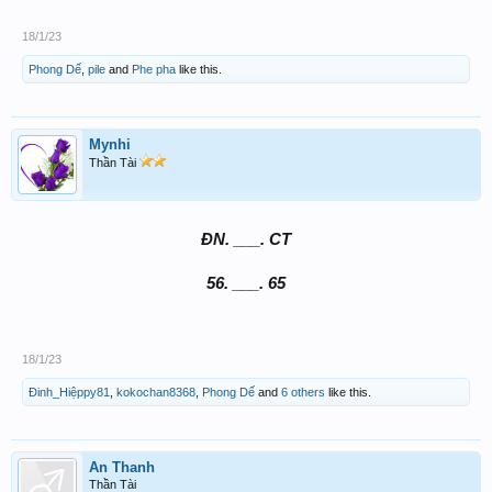
18/1/23
Phong Dế
,
pile
and
Phe pha
like this.
Mynhi
Thần Tài
ĐN. ___. CT
56. ___. 65
18/1/23
Đinh_Hiệppy81
,
kokochan8368
,
Phong Dế
and
6 others
like this.
An Thanh
Thần Tài