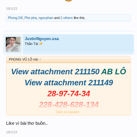
18/1/23
Phong Dế
,
Phe pha
,
ngocphan
and
2 others
like this.
JustinNguyen.usa
Thần Tài
PHONG VŨ LÔ nói:
↑
View attachment 211150
AB LÔ
View attachment 211149
28-97-74-34
228-428-628-134
Click to expand...
197-997-174-374
Like vì bài thơ buồn..
View attachment 211151
18/1/23