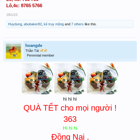
Lô,4c: 8765 5766
18/1/23
Huydung
,
abubaker82
,
kẻ truy mộng
and
7 others
like this.
hoangde
Thần Tài
Perennial member
hì hì hì
QUÀ TẾT cho mọi người !
363
Hì hì hi
Đồng Nai .