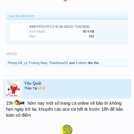
Các file đính kèm:
698FF875-FFC3-4C48-ADCD-718C9500BE11.png
Kích thước:
80.4 KB
Đọc:
162
18/1/23
Phong Dế
,
Lý Trường Nam
,
Thanhtuan91
and
4 others
like this.
Yêu Quái
Thần Tài
19h
hôm nay một số trang cá online sẽ bảo trì không
hẹn ngày trở lại, khuyến cáo ace rút hết tk trước 18h để bảo
toàn số điểm