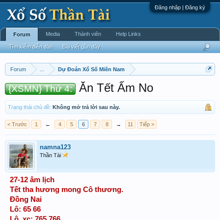
Đăng nhập | Đăng ký
Media
Thành viên
Help Links
Forum
Tìm kiếm diễn đàn
Bài viết gần đây
Forum
...
Dự Đoán Xổ Số Miền Nam
Ăn Tết Ấm No
{XSMN} Thứ 4:
Trạng thái chủ đề:
Không mở trả lời sau này.
< Trước
1
←
4
5
6
7
8
→
11
Tiếp >
namna123
Thần Tài
27-12 âm lịch
Tết tha hương mong Cô thương.
Đồng Nai
Lô: 65 66
Lô, xc: 765 766