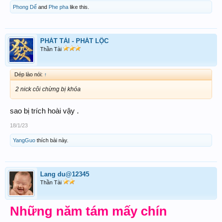
Nắng chiều đã tắt bên sông
Phong Dế
and
Phe pha
like this.
Mẹ già mòn mỏi chờ mong con
về
PHÁT TÀI - PHÁT LỘC
Thần Tài
Lòng đau ruột thắt não nề
Tuổi già hiu quạnh sớm khuya
Dép lào nói:
↑
một mình.
2 nick côi chừng bị khóa
Cũng vì con phải mưu sinh
sao bị trích hoài vậy .
Xa quê đất Mẹ... gia đình thân
18/1/23
yêu
YangGuo
thích bài này.
Để cho sớm sớm chiều chiều
Lang du@12345
Vào ra Mẹ ngóng cô liêu đợi
Thần Tài
chờ.
Những năm tám mấy chín
Mái đầu tóc đã bạc phơ