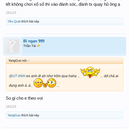
tết không chơi xổ số thì vào đánh sóc, đành tx quay hũ ông ạ
18/1/23
Yêu Quái
thích bài này.
Bỉ ngạn 999
Thần Tài
YangGuo nói:
↑
@UT ANH
eo anh đi ah như hôm qua haha ...
... dđ chả ai
đụng anh á..á..
...
So gi cho e theo voi
18/1/23
YangGuo
thích bài này.