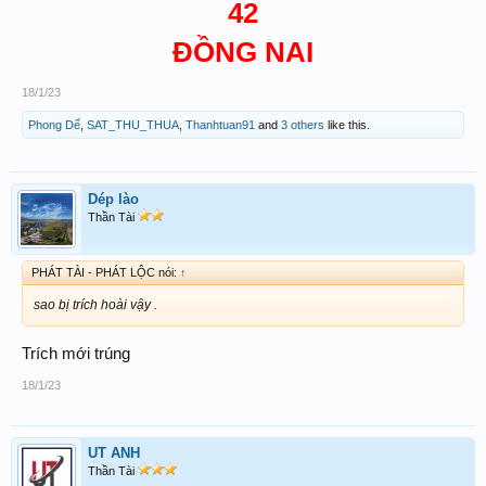
CẦU CHÚC TẤT CẢ ACE
42
DDXSTT CHIỀU 27 TẾT ĐỀU
ĐỒNG NAI
RỰC RỠ
18/1/23
Phong Dế
,
SAT_THU_THUA
,
Thanhtuan91
and
3 others
like this.
Dép lào
Thần Tài
PHÁT TÀI - PHÁT LỘC nói:
↑
sao bị trích hoài vậy .
Trích mới trúng
18/1/23
UT ANH
Thần Tài