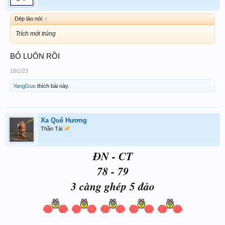
Dép lào nói:
↑
Trích mới trúng
BỎ LUÔN RỒI
18/1/23
YangGuo
thích bài này.
Xa Quê Hương
Thần Tài
ĐN - CT
78 - 79
3 càng ghép 5 đảo