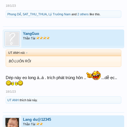
18/1/23
Phong Dế
,
SAT_THU_THUA
,
Lý Trường Nam
and
2 others
like this.
YangGuo
Thần Tài
UT ANH nói:
↑
BỎ LUÔN RỒI
Dép này eo long á..á . trích phát trúng hôn ..
...dễ ẹc..
18/1/23
UT ANH
thích bài này.
Lang du@12345
Thần Tài