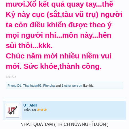
mươi.Xổ kết quả quay tay...thế
Tuổi già sức yếu biết nhờ ai
Kỷ này cục (sắt,tàu vũ trụ) người
chăm
ta còn điều khiển được theo ý
Mẹ mong ngày tết mỗi năm
mọi người nhỉ...môn này...hên
Để con nghỉ phép về thăm một
sủi thôi...kkk.
lần.
Chúc năm mới nhiều niềm vui
Con đi đã mấy mùa xuân
mới. Sức khỏe,thành công.
Chưa về thăm Mẹ.. sống gần
Mẹ hơn
18/1/23
Phong Dế
,
Thanhtuan91
,
Phe pha
and
1 other person
like this.
Bao năm Mẹ chịu tủi hờn
Cứ mong cứ ngóng con tôi
UT ANH
đâu rồi
Thần Tài
/////////////////////////////////////////////
NHẤT QUÁ TAM ( TRÍCH NỮA NGHỈ LUÔN )