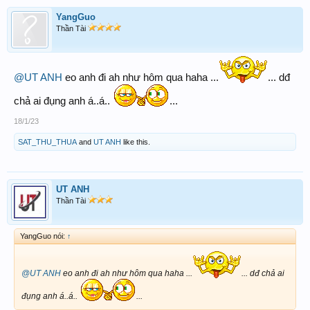
YangGuo
Thần Tài
@UT ANH
eo anh đi ah như hôm qua haha ...
... dđ
chả ai đụng anh á..á..
...
18/1/23
SAT_THU_THUA
and
UT ANH
like this.
UT ANH
Thần Tài
YangGuo nói:
↑
@UT ANH
eo anh đi ah như hôm qua haha ...
... dđ chả ai
đụng anh á..á..
...