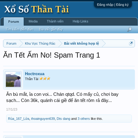
Đăng nhập | Đăng ký
Media
Thành viên
Help Links
Forum
Tìm kiếm diễn đàn
Bài viết gần đây
Forum
Khu Vực Thùng Rác
Bài viết không hợp lệ
Ăn Tết Ấm No! Spam Trang 1
Hoctroxua
Thần Tài
Ăn bù mắt, ỉa con voi... Chán qtqd. Có mấy củ, chơi bay
sạch... Còn 36k, quánh cái giề để ăn tết rôm rả đây...
17/1/23
Rùa_167_Lửa
,
thoainguyen639
,
Dts dang
and
3 others
like this.