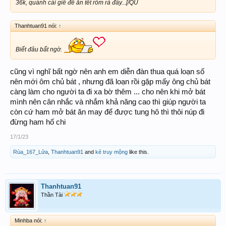
36k, quánh cái giề để ăn tết rôm rả đây...[/QU
Thanhtuan91 nói:
↑
Biết đâu bất ngờ.
cũng vì nghĩ bất ngờ nên anh em diễn đàn thua quá loạn số
nên mới ôm chủ bát , nhưng đã loạn rồi gặp mấy ông chủ bát
càng làm cho người ta đi xa bờ thêm ... cho nên khi mở bát
mình nên cân nhắc và nhắm khả năng cao thì giúp người ta
còn cứ ham mở bát ăn may để được tung hô thì thôi núp đi
đừng ham hố chi
17/1/23
Rùa_167_Lửa
,
Thanhtuan91
and
kẻ truy mộng
like this.
Thanhtuan91
Thần Tài
Minhba nói:
↑