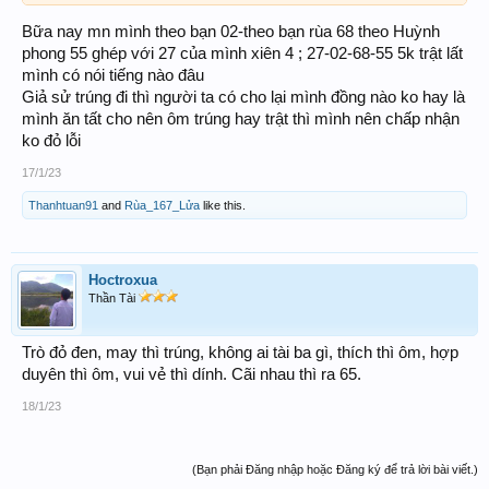
Bữa nay mn mình theo bạn 02-theo bạn rùa 68 theo Huỳnh
phong 55 ghép với 27 của mình xiên 4 ; 27-02-68-55 5k trật lất
mình có nói tiếng nào đâu
Giả sử trúng đi thì người ta có cho lại mình đồng nào ko hay là
mình ăn tất cho nên ôm trúng hay trật thì mình nên chấp nhận
ko đỏ lỗi
17/1/23
Thanhtuan91
and
Rùa_167_Lửa
like this.
Hoctroxua
Thần Tài
Trò đỏ đen, may thì trúng, không ai tài ba gì, thích thì ôm, hợp
duyên thì ôm, vui vẻ thì dính. Cãi nhau thì ra 65.
18/1/23
(Bạn phải Đăng nhập hoặc Đăng ký để trả lời bài viết.)