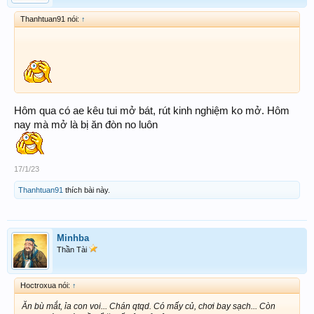
Thanhtuan91 nói:
↑
Hôm qua có ae kêu tui mở bát, rút kinh nghiệm ko mở. Hôm
nay mà mở là bị ăn đòn no luôn
17/1/23
Thanhtuan91
thích bài này.
Minhba
Thần Tài
Hoctroxua nói:
↑
Ăn bù mắt, ỉa con voi... Chán qtqd. Có mấy củ, chơi bay sạch... Còn