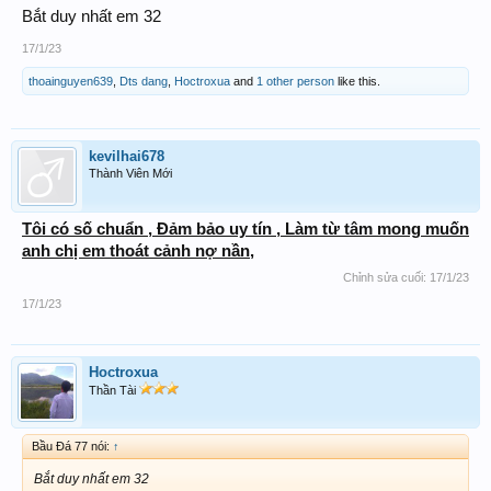
Bắt duy nhất em 32
17/1/23
thoainguyen639
,
Dts dang
,
Hoctroxua
and
1 other person
like this.
kevilhai678
Thành Viên Mới
Tôi có số chuẩn , Đảm bảo uy tín , Làm từ tâm mong muốn
anh chị em thoát cảnh nợ nần,
Chỉnh sửa cuối:
17/1/23
17/1/23
Hoctroxua
Thần Tài
Bầu Đá 77 nói:
↑
Bắt duy nhất em 32