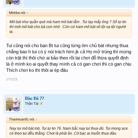
Minhba nói:
↑
Mở bát như quần què mà ham mở bát lắm . Tui lạy mấy ông ? Số tự tin
thì mới mở bát cho bà con nhờ . Còn cứ ham mở bát vô tội vạ tội người
ta .
Tui cũng nói cho bạn Bt tui cũng từng ôm chủ bát nhưng thua
chẳng bao h tui có ý nói trách hờn jk cả Họ mở trúng thì mừng
còn trật thì thôi chứ ai bảo theo rồi lại chơi đỗ thừa quyết định
là ở mình ko ai quyết thay mình cả có gan chơi thì có gan chịu
Thích chơi ko thì thôi ai ép đâu
17/1/23
Bầu Đá 77
Thần Tài
Thanhtuan91 nói:
↑
Nay tui mở bát mb. Tui tự tin 76. Nam bắc nay tui thua đủ. Tui mong ace
có theo tui đều thắng. Chơi là phải ăn. Cờ bạc ai muốn thua đâu.