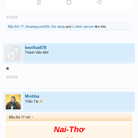
17/1/23
Bầu Đá 77
,
thoainguyen639
,
Dts dang
and
1 other person
like this.
kevilhai678
Thành Viên Mới
a
17/1/23
Minhba
Thần Tài
Bầu Đá 77 nói:
↑
Nai-Thơ