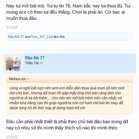
Nay tui mở bát mb. Tui tự tin 76. Nam bắc nay tui thua đủ. Tui
mong ace có theo tui đều thắng. Chơi là phải ăn. Cờ bạc ai
muốn thua đâu.
17/1/23
Bầu Đá 77
and
Rùa_167_Lửa
like this.
Bầu Đá 77
Thần Tài
Minhba nói:
↑
cũng vì nghĩ bất ngờ nên anh em diễn đàn thua quá loạn số nên mới
ôm chủ bát , nhưng đã loạn rồi gặp mấy ông chủ bát càng làm cho
người ta đi xa bờ thêm ... cho nên khi mở bát mình nên cân nhắc và
nhắm khả năng cao thì giúp người ta còn cứ ham mở bát ăn may để
được tung hô thì thôi núp đi đừng ham hố chi
Đâu cần phải nhất thiết là phải theo chủ bát đâu bạn trong dđ
này có nhìu số thì mình thấy thích số nào thì mình theo
17/1/23