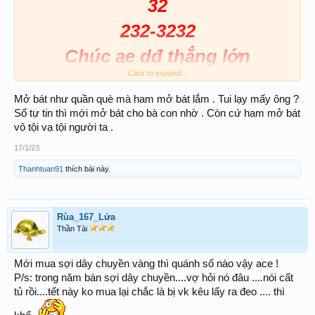
32
232-3232
Chúc ae dđ thắng lớn
Click to expand...
Đánh bữa cuối về quê ăn tết
Mở bát như quần què mà ham mở bát lắm . Tui lạy mấy ông ?
Số tự tin thì mới mở bát cho bà con nhờ . Còn cứ ham mở bát
vô tội vạ tội người ta .
17/1/23
Thanhtuan91
thích bài này.
Rùa_167_Lửa
Thần Tài
Mới mua sợi dây chuyền vàng thì quánh số nào vậy ace !
P/s: trong năm bán sợi dây chuyền....vợ hỏi nó đâu ....nói cất
tủ rồi....tết này ko mua lại chắc là bị vk kêu lấy ra đeo .... thì