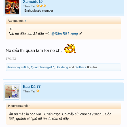
Xamxidu10
Thần Tài
Enthusiastic member
Vanque nói:
↑
31
Ntb nó dấu con 31 đâu mất
@Sâm Bổ Lượng
ơi
Nó dấu thì quan tâm tới nó chi.
17/1/23
thoainguyen639
,
Quachhoang247
,
Dts dang
and
3 others
like this.
Bầu Đá 77
Thần Tài
Hoctroxua nói:
↑
Ăn bù mắt, ỉa con voi... Chán qtqd. Có mấy củ, chơi bay sạch... Còn
36k, quánh cái giề để ăn tết rôm rả đây...