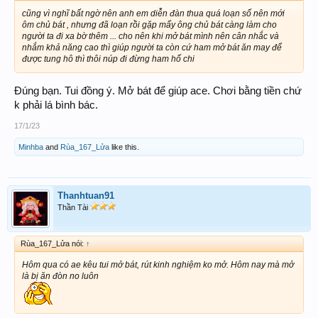
cũng vì nghĩ bất ngờ nên anh em diễn đàn thua quá loạn số nên mới
ôm chủ bát , nhưng đã loạn rồi gặp mấy ông chủ bát càng làm cho
người ta đi xa bờ thêm ... cho nên khi mở bát mình nên cân nhắc và
nhắm khả năng cao thì giúp người ta còn cứ ham mở bát ăn may để
được tung hô thì thôi núp đi đừng ham hố chi
Đúng bạn. Tui đồng ý. Mở bát để giúp ace. Chơi bằng tiền chứ
k phải lá bình bác.
17/1/23
Minhba
and
Rùa_167_Lửa
like this.
Thanhtuan91
Thần Tài
Rùa_167_Lửa nói:
↑
Hôm qua có ae kêu tui mở bát, rút kinh nghiệm ko mở. Hôm nay mà mở
là bị ăn đòn no luôn