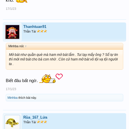
khổ.
17/1/23
Thanhtuan91
Thần Tài
Minhba nói:
↑
Mở bát như quần què mà ham mở bát lắm . Tui lạy mấy ông ? Số tự tin
thì mới mở bát cho bà con nhờ . Còn cứ ham mở bát vô tội vạ tội người
ta .
Biết đâu bất ngờ.
17/1/23
Minhba
thích bài này.
Rùa_167_Lửa
Thần Tài