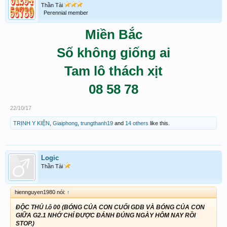
Thần Tài
Perennial member
Miền Bắc
Số không giống ai
Tam lô thách xịt
08 58 78
22/10/17
TRỊNH Y KIỆN
,
Giaiphong
,
trungthanh19
and
14 others
like this.
Logic
Thần Tài
hiennguyen1980 nói:
↑
ĐỘC THỦ l.ô 00 (BÓNG CỦA CON CUỐI GDB VÀ BÓNG CỦA CON
GIỮA G2.1 NHỚ CHỈ ĐƯỢC ĐÁNH ĐÚNG NGÀY HÔM NAY RỒI
STOP.)