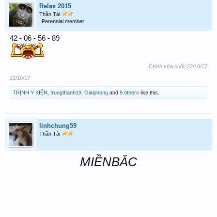
Relax 2015
Thần Tài
Perennial member
42 - 06 - 56 - 89
Chỉnh sửa cuối:
22/10/17
22/10/17
TRỊNH Y KIỆN
,
trungthanh19
,
Giaiphong
and
9 others
like this.
linhchung59
Thần Tài
MIỀNBĂC