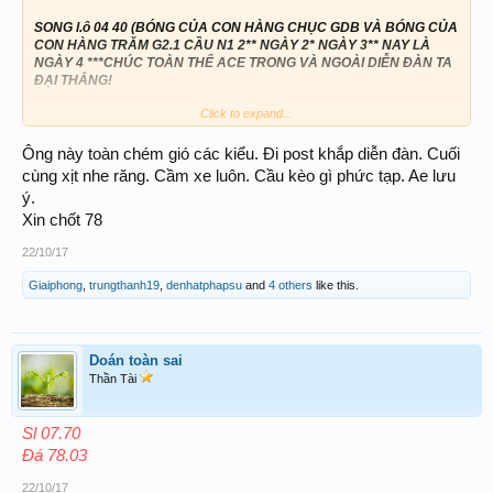
SONG l.ô 04 40 (BÓNG CỦA CON HÀNG CHỤC GDB VÀ BÓNG CỦA
CON HÀNG TRĂM G2.1 CẦU N1 2** NGÀY 2* NGÀY 3** NAY LÀ
NGÀY 4 ***CHÚC TOÀN THỂ ACE TRONG VÀ NGOÀI DIỄN ĐÀN TA
ĐẠI THẮNG!
Click to expand...
ĐB BỘ 01 NGÀY CUỐI TUẦN TRƯỚC ĂN 85 ( HAI CON HÀNG
NGHÌN VÀ HÀNG TRĂM GDB)
Ông này toàn chém gió các kiểu. Đi post khắp diễn đàn. Cuối
cùng xịt nhe răng. Cầm xe luôn. Cầu kèo gì phức tạp. Ae lưu
ý.
Xin chốt 78
22/10/17
Giaiphong
,
trungthanh19
,
denhatphapsu
and
4 others
like this.
Doán toàn sai
Thần Tài
Sl 07.70
Đá 78.03
22/10/17