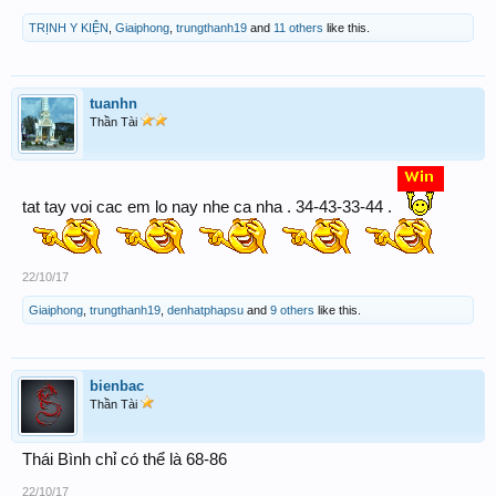
TRỊNH Y KIỆN
,
Giaiphong
,
trungthanh19
and
11 others
like this.
tuanhn
Thần Tài
tat tay voi cac em lo nay nhe ca nha . 34-43-33-44 .
22/10/17
Giaiphong
,
trungthanh19
,
denhatphapsu
and
9 others
like this.
bienbac
Thần Tài
Thái Bình chỉ có thể là 68-86
22/10/17