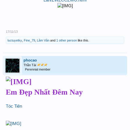
Lan/ZWZCCZWU.html
17/11/13
luctuyetky
,
Fine_79
,
Lâm Vân
and
1 other person
like this.
phocao
Thần Tài
Perennial member
Em Đẹp Nhất Đêm Nay
Tóc Tiên