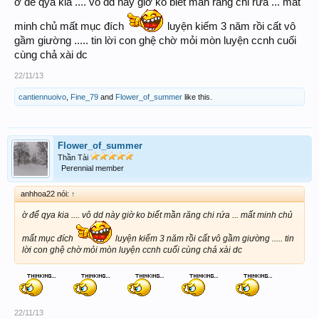
ờ để qya kia .... vô dd này giờ ko biết mần răng chi rứa ... mất
minh chủ mất mục đích
luyện kiếm 3 năm rồi cất vô
gầm giường ..... tin lời con ghệ chờ mỏi mòn luyện ccnh cuối
cùng chả xài dc
22/11/13
cantiennuoivo
,
Fine_79
and
Flower_of_summer
like this.
Flower_of_summer
Thần Tài
Perennial member
anhhoa22 nói:
↑
ờ để qya kia .... vô dd này giờ ko biết mần răng chi rứa ... mất minh chủ
mất mục đích
luyện kiếm 3 năm rồi cất vô gầm giường ..... tin
lời con ghệ chờ mỏi mòn luyện ccnh cuối cùng chả xài dc
22/11/13