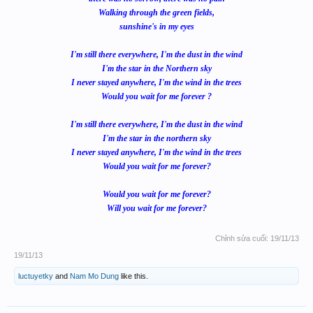
Walking through the green fields,
sunshine's in my eyes
I'm still there everywhere, I'm the dust in the wind
I'm the star in the Northern sky
I never stayed anywhere, I'm the wind in the trees
Would you wait for me forever ?
I'm still there everywhere, I'm the dust in the wind
I'm the star in the northern sky
I never stayed anywhere, I'm the wind in the trees
Would you wait for me forever?
Would you wait for me forever?
Will you wait for me forever?
Chỉnh sửa cuối:
19/11/13
19/11/13
luctuyetky
and
Nam Mo Dung
like this.