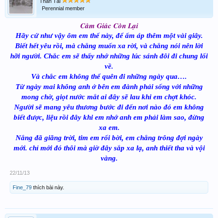
Thần Tài
Perennial member
Cảm Giác Còn Lại
Hãy cứ như vậy ôm em thế này, để ấm áp thêm một vài giây.
Biết hết yêu rồi, mà chẳng muốn xa rời, và chẳng nói nên lời
hỡi người. Chắc em sẽ thấy nhớ những lúc sánh đôi đi chung lối
về.
Và chắc em không thể quên đi những ngày qua….
Từ ngày mai không anh ở bên em đành phải sống với những
mong chờ, giọt nước mắt ai đây sẽ lau khi em chợt khóc.
Người sẽ mang yêu thương bước đi đến nơi nào đó em không
biết được, liệu rồi đây khi em nhớ anh em phải làm sao, đừng
xa em.
Nắng đã giăng trời, tim em rối bời, em chẳng trông đợi ngày
mới. chỉ mới đó thôi mà giờ đây sắp xa lạ, anh thiết tha và vội
vàng.
22/11/13
Fine_79
thích bài này.