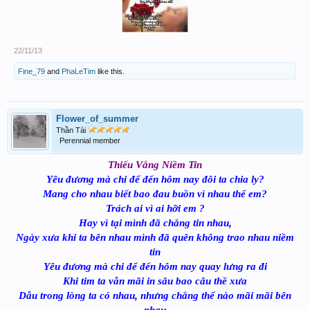
22/11/13
Fine_79
and
PhaLeTim
like this.
Flower_of_summer
Thần Tài
Perennial member
Thiếu Vắng Niềm Tin
Yêu đương mà chi để đến hôm nay đôi ta chia ly?
Mang cho nhau biết bao đau buồn vì nhau thế em?
Trách ai vì ai hỡi em ?
Hay vì tại mình đã chẳng tin nhau,
Ngày xưa khi ta bên nhau mình đã quên không trao nhau niềm
tin
Yêu đương mà chi để đến hôm nay quay lưng ra đi
Khi tim ta vẫn mãi in sâu bao câu thề xưa
Dẫu trong lòng ta có nhau, nhưng chẳng thể nào mãi mãi bên