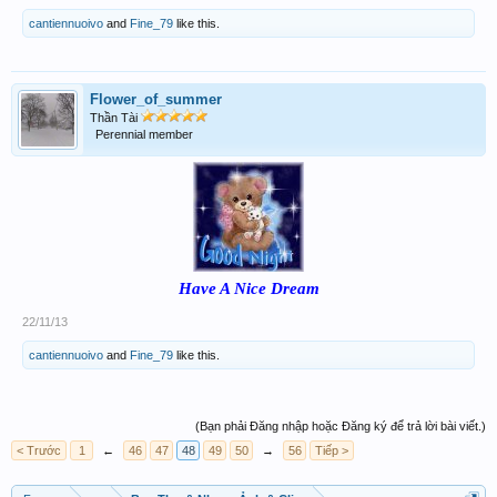
cantiennuoivo
and
Fine_79
like this.
Flower_of_summer
Thần Tài
Perennial member
Have A Nice Dream
22/11/13
cantiennuoivo
and
Fine_79
like this.
(Bạn phải Đăng nhập hoặc Đăng ký để trả lời bài viết.)
< Trước
1
←
46
47
48
49
50
→
56
Tiếp >