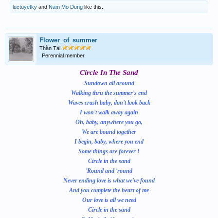
luctuyetky
and
Nam Mo Dung
like this.
Flower_of_summer
Thần Tài
Perennial member
Circle In The Sand
Sundown all around
Walking thru the summer's end
Waves crash baby, don't look back
I won't walk away again
Oh, baby, anywhere you go,
We are bound together
I begin, baby, where you end
Some things are forever !
Circle in the sand
'Round and 'round
Never ending love is what we've found
And you complete the heart of me
Our love is all we need
Circle in the sand