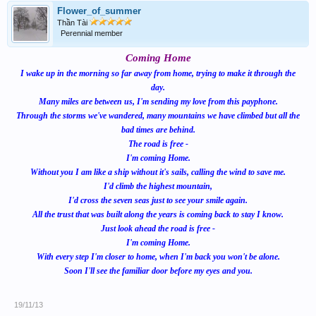
Flower_of_summer
Thần Tài
Perennial member
Coming Home
I wake up in the morning so far away from home, trying to make it through the
day.
Many miles are between us, I'm sending my love from this payphone.
Through the storms we've wandered, many mountains we have climbed but all the
bad times are behind.
The road is free -
I'm coming Home.
Without you I am like a ship without it's sails, calling the wind to save me.
I'd climb the highest mountain,
I'd cross the seven seas just to see your smile again.
All the trust that was built along the years is coming back to stay I know.
Just look ahead the road is free -
I'm coming Home.
With every step I'm closer to home, when I'm back you won't be alone.
Soon I'll see the familiar door before my eyes and you.
19/11/13