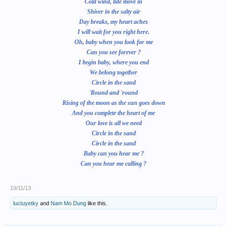
Cold wind, tide move in
Shiver in the salty air
Day breaks, my heart aches
I will wait for you right here.
Oh, baby when you look for me
Can you see forever ?
I begin baby, where you end
We belong together
Circle in the sand
'Round and 'round
Rising of the moon as the sun goes down
And you complete the heart of me
Our love is all we need
Circle in the sand
Circle in the sand
Baby can you hear me ?
Can you hear me calling ?
19/11/13
luctuyetky
and
Nam Mo Dung
like this.