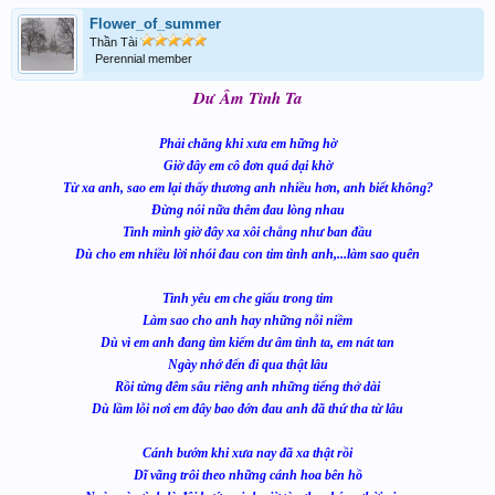
Flower_of_summer
Thần Tài
Perennial member
Dư Âm Tình Ta
Phải chăng khi xưa em hững hờ
Giờ đây em cô đơn quá dại khờ
Từ xa anh, sao em lại thấy thương anh nhiều hơn, anh biết không?
Đừng nói nữa thêm đau lòng nhau
Tình mình giờ đây xa xôi chẳng như ban đầu
Dù cho em nhiều lời nhói đau con tim tình anh,...làm sao quên
Tình yêu em che giấu trong tim
Làm sao cho anh hay những nỗi niềm
Dù vì em anh đang tìm kiếm dư âm tình ta, em nát tan
Ngày nhớ đến đi qua thật lâu
Rồi từng đêm sâu riêng anh những tiếng thở dài
Dù lầm lỗi nơi em đây bao đớn đau anh đã thứ tha từ lâu
Cánh bướm khi xưa nay đã xa thật rồi
Dĩ vãng trôi theo những cánh hoa bên hồ