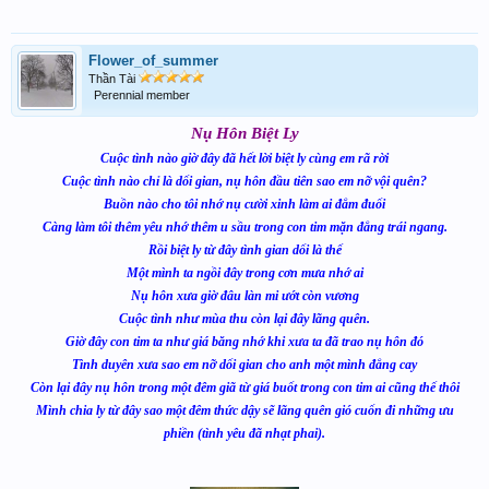
Flower_of_summer
Thần Tài
Perennial member
Nụ Hôn Biệt Ly
Cuộc tình nào giờ đây đã hết lời biệt ly cùng em rã rời
Cuộc tình nào chỉ là dối gian, nụ hôn đầu tiên sao em nỡ vội quên?
Buồn nào cho tôi nhớ nụ cười xinh làm ai đắm đuối
Càng làm tôi thêm yêu nhớ thêm u sầu trong con tim mặn đắng trái ngang.
Rồi biệt ly từ đây tình gian dối là thế
Một mình ta ngồi đây trong cơn mưa nhớ ai
Nụ hôn xưa giờ đâu làn mi ướt còn vương
Cuộc tình như mùa thu còn lại đây lãng quên.
Giờ đây con tim ta như giá băng nhớ khi xưa ta đã trao nụ hôn đó
Tình duyên xưa sao em nỡ dối gian cho anh một mình đắng cay
Còn lại đây nụ hôn trong một đêm giã từ giá buốt trong con tim ai cũng thế thôi
Mình chia ly từ đây sao một đêm thức dậy sẽ lãng quên gió cuốn đi những ưu
phiền (tình yêu đã nhạt phai).