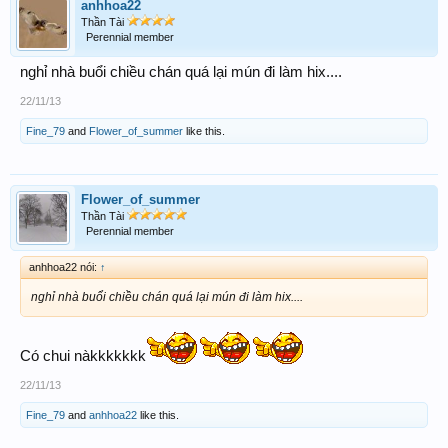
anhhoa22
Thần Tài
Perennial member
nghỉ nhà buổi chiều chán quá lại mún đi làm hix....
22/11/13
Fine_79
and
Flower_of_summer
like this.
Flower_of_summer
Thần Tài
Perennial member
anhhoa22 nói:
↑
nghỉ nhà buổi chiều chán quá lại mún đi làm hix....
Có chui nàkkkkkkk
22/11/13
Fine_79
and
anhhoa22
like this.