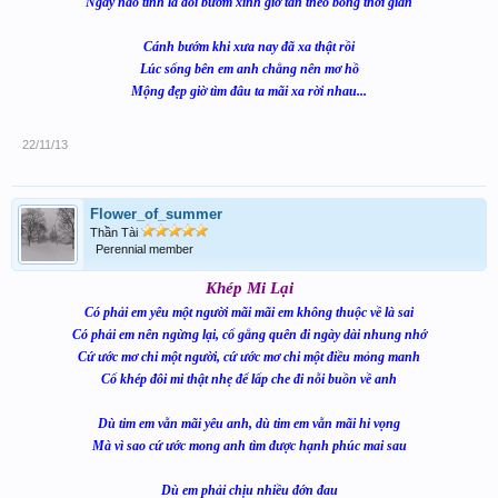
Ngày nào tình là đôi bướm xinh giờ tàn theo bóng thời gian
Cánh bướm khi xưa nay đã xa thật rồi
Lúc sống bên em anh chẳng nên mơ hồ
Mộng đẹp giờ tìm đâu ta mãi xa rời nhau...
22/11/13
Flower_of_summer
Thần Tài
Perennial member
Khép Mi Lại
Có phải em yêu một người mãi mãi em không thuộc về là sai
Có phải em nên ngừng lại, cố gắng quên đi ngày dài nhung nhớ
Cứ ước mơ chi một người, cứ ước mơ chi một điều mỏng manh
Cố khép đôi mi thật nhẹ để lấp che đi nỗi buồn về anh
Dù tim em vẫn mãi yêu anh, dù tim em vẫn mãi hi vọng
Mà vì sao cứ ước mong anh tìm được hạnh phúc mai sau
Dù em phải chịu nhiều đớn đau