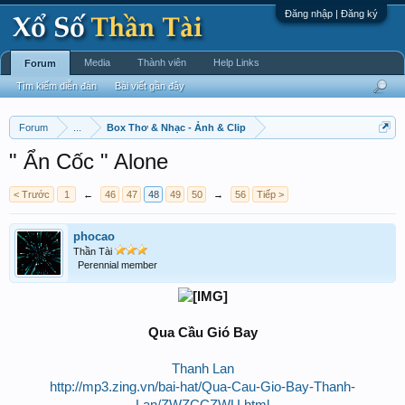
Đăng nhập | Đăng ký
Media
Thành viên
Help Links
Forum
Tìm kiếm diễn đàn
Bài viết gần đây
Forum
...
Box Thơ & Nhạc - Ảnh & Clip
" Ẩn Cốc " Alone
< Trước
1
←
46
47
48
49
50
→
56
Tiếp >
phocao
Thần Tài
Perennial member
Qua Cầu Gió Bay
Thanh Lan
http://mp3.zing.vn/bai-hat/Qua-Cau-Gio-Bay-Thanh-