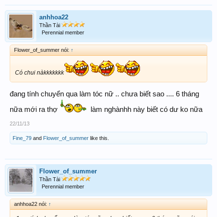
anhhoa22
Thần Tài
Perennial member
Flower_of_summer nói:
↑
Có chui nàkkkkkkk
đang tính chuyển qua làm tóc nữ .. chưa biết sao .... 6 tháng
nữa mới ra thợ
làm nghànhh này biết có dư ko nữa
22/11/13
Fine_79
and
Flower_of_summer
like this.
Flower_of_summer
Thần Tài
Perennial member
anhhoa22 nói:
↑