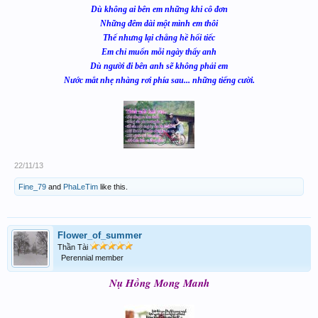
Dù không ai bên em những khi cô đơn
Những đêm dài một mình em thôi
Thế nhưng lại chẳng hề hối tiếc
Em chỉ muốn mỗi ngày thấy anh
Dù người đi bên anh sẽ không phải em
Nước mắt nhẹ nhàng rơi phía sau... những tiếng cười.
22/11/13
Fine_79
and
PhaLeTim
like this.
Flower_of_summer
Thần Tài
Perennial member
Nụ Hồng Mong Manh