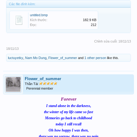
Các file đính kèm:
untitled.bmp
Kích thước:
182.9 KB
Đọc:
212
Chỉnh sửa cuối:
18/11/13
18/11/13
luctuyetky
,
Nam Mo Dung
,
Flower_of_summer
and
1 other person
like this.
Flower_of_summer
Thần Tài
Perennial member
Forever
I stand alone in the darkness,
the winter of my life came so fast
Memories go back to childhood
today I still recall
Oh how happy I was then,
there was no sorrow, there was no pain