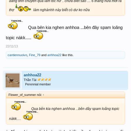
đang tính chuyển qua làm tóc nữ .. chưa biết sao .... 6 tháng nữa mới ra
thợ
làm nghànhh này biết có dư ko nữa
Qua bên kia nghen anhhoa ...bên đây spam loãng
topic nàkk.....
22/11/13
cantiennuoivo
,
Fine_79
and
anhhoa22
like this.
anhhoa22
Thần Tài
Perennial member
Flower_of_summer nói:
↑
Qua bên kia nghen anhhoa ...bên đây spam loãng topic
nàkk.....