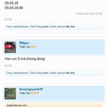
09.69.28
09.69.28.88
Chỉnh sửa cuối:
8/7/26
8/7/26
Tixiu
,
babichbentre
,
TâmTường
and
1 other person
like this.
NNgọc
Thần Tài
Hai con 9 mà khong đúng
8/7/26
Tixiu
,
babichbentre
,
TâmTường
and
1 other person
like this.
thoainguyen639
Thần Tài
babichbentre nói:
↑