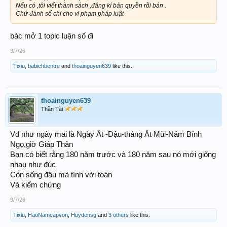
Nếu có ,tôi viết thành sách ,đăng kí bản quyền rồi bán .
Chứ đánh số chi cho vi phạm pháp luật
bác mở 1 topic luận số đi
9/7/26
Tixiu
,
babichbentre
and
thoainguyen639
like this.
thoainguyen639
Thần Tài
Vd như ngày mai là Ngày Ất -Dậu-tháng Ất Mùi-Năm Bính
Ngọ,giờ Giáp Thân
Bạn có biết rằng 180 năm trước và 180 năm sau nó mới giống
nhau như đúc
Còn sống đâu mà tính với toán
Và kiểm chứng
9/7/26
Tixiu
,
HaoNamcapvon
,
Huydensg
and
3 others
like this.