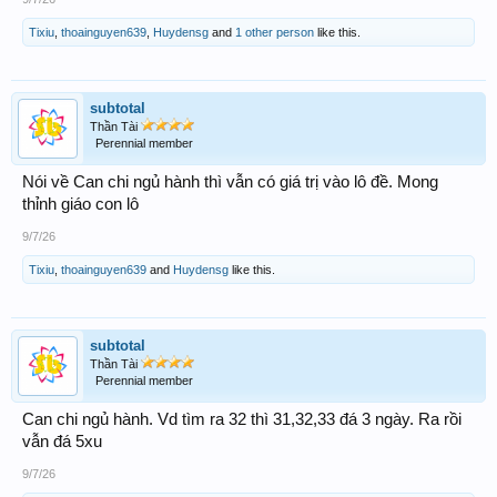
Tixiu
,
thoainguyen639
,
Huydensg
and
1 other person
like this.
subtotal
Thần Tài
Perennial member
Nói về Can chi ngủ hành thì vẫn có giá trị vào lô đề. Mong
thỉnh giáo con lô
9/7/26
Tixiu
,
thoainguyen639
and
Huydensg
like this.
subtotal
Thần Tài
Perennial member
Can chi ngủ hành. Vd tìm ra 32 thì 31,32,33 đá 3 ngày. Ra rồi
vẫn đá 5xu
9/7/26