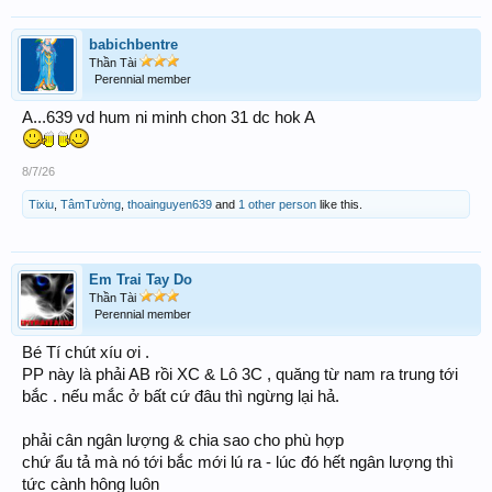
babichbentre
Thần Tài
Perennial member
A...639 vd hum ni minh chon 31 dc hok A
8/7/26
Tixiu
,
TâmTường
,
thoainguyen639
and
1 other person
like this.
Em Trai Tay Do
Thần Tài
Perennial member
Bé Tí chút xíu ơi .
PP này là phải AB rồi XC & Lô 3C , quăng từ nam ra trung tới
bắc . nếu mắc ở bất cứ đâu thì ngừng lại hả.
phải cân ngân lượng & chia sao cho phù hợp
chứ ẩu tả mà nó tới bắc mới lú ra - lúc đó hết ngân lượng thì
tức cành hông luôn