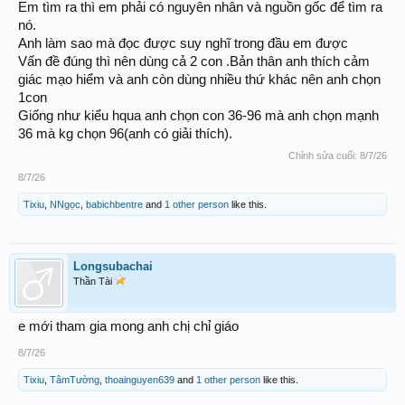
Em tìm ra thì em phải có nguyên nhân và nguồn gốc để tìm ra
nó.
Anh làm sao mà đọc được suy nghĩ trong đầu em được
Vấn đề đúng thì nên dùng cả 2 con .Bản thân anh thích cảm
giác mạo hiểm và anh còn dùng nhiều thứ khác nên anh chọn
1con
Giống như kiểu hqua anh chọn con 36-96 mà anh chọn mạnh
36 mà kg chọn 96(anh có giải thích).
Chỉnh sửa cuối:
8/7/26
8/7/26
Tixiu
,
NNgọc
,
babichbentre
and
1 other person
like this.
Longsubachai
Thần Tài
e mới tham gia mong anh chị chỉ giáo
8/7/26
Tixiu
,
TâmTường
,
thoainguyen639
and
1 other person
like this.