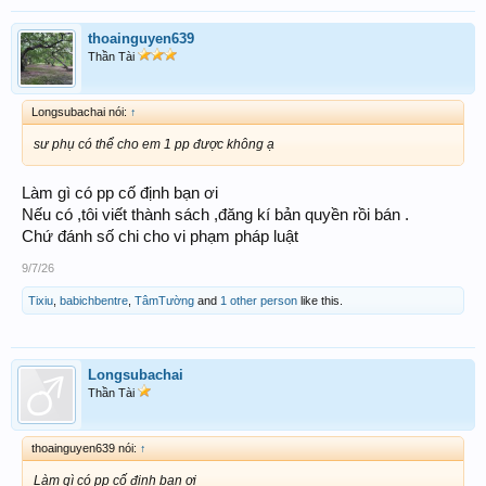
thoainguyen639
Thần Tài
Longsubachai nói:
↑
sư phụ có thể cho em 1 pp được không ạ
Làm gì có pp cố định bạn ơi
Nếu có ,tôi viết thành sách ,đăng kí bản quyền rồi bán .
Chứ đánh số chi cho vi phạm pháp luật
9/7/26
Tixiu
,
babichbentre
,
TâmTường
and
1 other person
like this.
Longsubachai
Thần Tài
thoainguyen639 nói:
↑
Làm gì có pp cố định bạn ơi