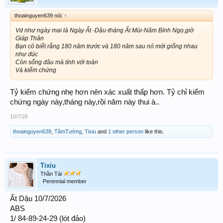
thoainguyen639 nói:
↑
Vd như ngày mai là Ngày Ất -Dậu-tháng Ất Mùi-Năm Bính Ngọ,giờ
Giáp Thân
Bạn có biết rằng 180 năm trước và 180 năm sau nó mới giống nhau
như đúc
Còn sống đâu mà tính với toán
Và kiểm chứng
Tỷ kiểm chứng nhẹ hơn nên xác xuất thấp hơn. Tỷ chỉ kiểm
chứng ngày này,tháng này,rồi năm này thui à..
10/7/26
thoainguyen639
,
TâmTường
,
Tixiu
and
1 other person
like this.
Tixiu
Thần Tài
Perennial member
Ất Dậu 10/7/2026
ABS
1/ 84-89-24-29 (lót đảo)