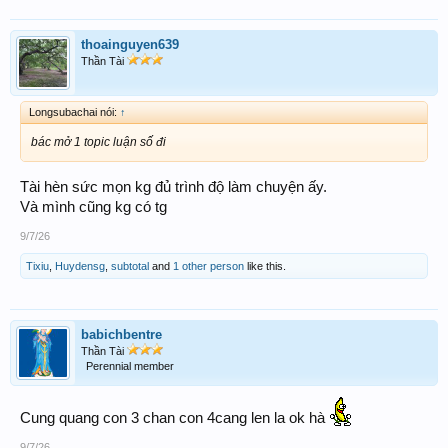
thoainguyen639
Thần Tài
Longsubachai nói:
↑
bác mở 1 topic luận số đi
Tài hèn sức mọn kg đủ trình độ làm chuyện ấy.
Và mình cũng kg có tg
9/7/26
Tixiu
,
Huydensg
,
subtotal
and
1 other person
like this.
babichbentre
Thần Tài
Perennial member
Cung quang con 3 chan con 4cang len la ok hà
9/7/26