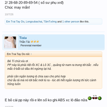
2/ 28-68-20-89-69-54 ( số sư phụ xrđ)
Chúc may mắn!
10/7/26
Em Trai Tay Do
,
Longsubachai
,
TâmTường
and
1 other person
like this.
Tixiu
Thần Tài
Perennial member
Em Trai Tay Do nói:
↑
Bé Tí chút xíu ơi .
PP này là phải AB rồi XC & Lô 3C , quăng từ nam ra trung tới bắc . nếu
mắc ở bất cứ đâu thì ngừng lại hả.
phải cân ngân lượng & chia sao cho phù hợp
chứ ẩu tả mà nó tới bắc mới lú ra - lúc đó hết ngân lượng thì tức cành
hông luôn
E bỏ cái pp này rồi e lên số ko ghi ABS xc lô đảo nữa
10/7/26