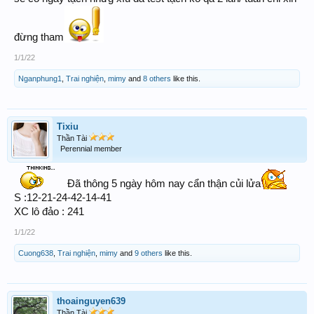
đừng tham
1/1/22
Nganphung1
,
Trai nghiện
,
mimy
and
8 others
like this.
Tixiu
Thần Tài
Perennial member
Đã thông 5 ngày hôm nay cẩn thận củi lửa
S :12-21-24-42-14-41
XC lô đảo : 241
1/1/22
Cuong638
,
Trai nghiện
,
mimy
and
9 others
like this.
thoainguyen639
Thần Tài