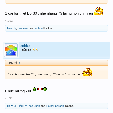
1 cái bự thiệt bự 30 , nhẹ nhàng 73 lại hú hồn chim én
4/1/22
Tiểu Hỷ
,
hoa xuan
and
anhba
like this.
anhba
Thần Tài
Tixiu nói:
↑
1 cái bự thiệt bự 30 , nhẹ nhàng 73 lại hú hồn chim én
Chúc mừng xíu
4/1/22
Thức lê
,
Tiểu Hỷ
,
hoa xuan
and
1 other person
like this.