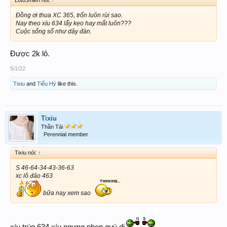
Đồng ơi thua XC 365, trốn luôn rùi sao.
Nay theo xíu 634 lấy kẹo hay mất luôn???
Cuộc sống số như dây đàn.
Được 2k lô.
5/1/22
Tixiu
and
Tiểu Hỷ
like this.
Tixiu
Thần Tài
Perennial member
Tixiu nói:
↑
S 46-64-34-43-36-63
xc lô đảo 463
bữa nay xem sao
xíu trúg 634 xíu ngưng nhen quý dị