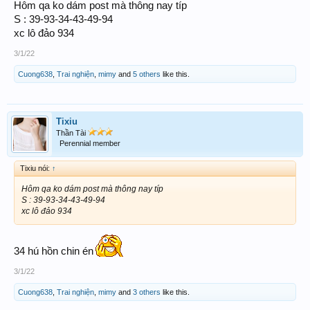
Hôm qa ko dám post mà thông nay típ
S : 39-93-34-43-49-94
xc lô đảo 934
3/1/22
Cuong638
,
Trai nghiện
,
mimy
and
5 others
like this.
Tixiu
Thần Tài
Perennial member
Tixiu nói:
↑
Hôm qa ko dám post mà thông nay típ
S : 39-93-34-43-49-94
xc lô đảo 934
34 hú hồn chin én
3/1/22
Cuong638
,
Trai nghiện
,
mimy
and
3 others
like this.