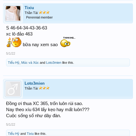
Tixiu
Thần Tài
Perennial member
S 46-64-34-43-36-63
xc lô đảo 463
bữa nay xem sao
5/1/22
Tiểu Hỷ
,
Múc và Xúc
and
Loto3mien
like this.
Loto3mien
Thần Tài
Đồng ơi thua XC 365, trốn luôn rùi sao.
Nay theo xíu 634 lấy kẹo hay mất luôn???
Cuộc sống số như dây đàn.
5/1/22
Tiểu Hỷ
and
Tixiu
like this.