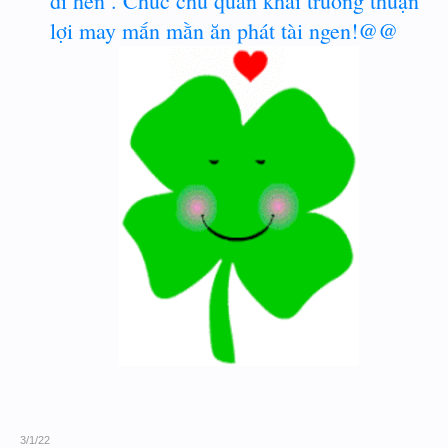
dí hen . Chúc chủ quán khai trương thuận
lợi may mắn mằn ăn phát tài ngen!@@
3/1/22