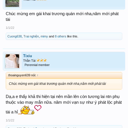
Chúc mừng em gái khai trương quán mới nha,năm mới phát
tài
1/1/22
Cuong638
,
Trai nghiện
,
mimy
and
8 others
like this.
Tixiu
Thần Tài
Perennial member
thoainguyen639 nói:
↑
Chúc mừng em gái khai trương quán mới nha,năm mới phát tài
Dạ,a e thấy khả thi hiện tại nên mần lên còn tương lai ntn phụ
thuộc vào may mắn nữa. năm mới vạn sự như ý phát lộc phát
tài a hỉ
1/1/22