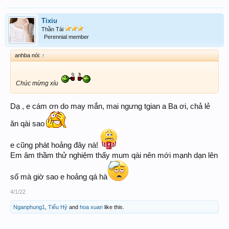
Tixiu
Thần Tài
Perennial member
anhba nói:
↑
Chúc mừng xíu
Dạ , e cám ơn do may mắn, mai ngưng tgian a Ba ơi, chả lẻ
ăn qài sao
e cũng phát hoảng đây nà!
Em âm thầm thử nghiệm thấy mum qài nên mới mạnh dạn lên
số mà giờ sao e hoảng qá hà
4/1/22
Nganphung1
,
Tiểu Hỷ
and
hoa xuan
like this.