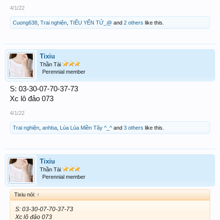
4/1/22
Cuong638
,
Trai nghiện
,
TIỂU YẾN TỬ_@
and
2 others
like this.
Tixiu
Thần Tài
Perennial member
S: 03-30-07-70-37-73
Xc lô đảo 073
4/1/22
Trai nghiện
,
anhba
,
Lúa Lúa Miền Tây ^_^
and
3 others
like this.
Tixiu
Thần Tài
Perennial member
Tixiu nói:
↑
S: 03-30-07-70-37-73
Xc lô đảo 073