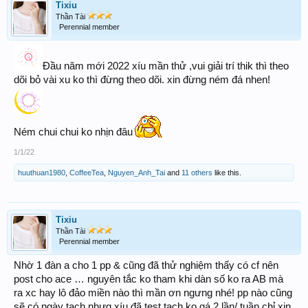
Tixiu
Thần Tài
Perennial member
Đầu năm mới 2022 xíu mần thử ,vui giải trí thik thì theo
dõi bỏ vài xu ko thì đừng theo dõi. xin đừng ném đá nhen!
Ném chui chui ko nhịn đâu
1/1/22
huuthuan1980
,
CoffeeTea
,
Nguyen_Anh_Tai
and
11 others
like this.
Tixiu
Thần Tài
Perennial member
Nhờ 1 đàn a cho 1 pp & cũng đã thử nghiệm thấy có cf nên
post cho ace … nguyên tắc ko tham khi dàn số ko ra AB mà
ra xc hay lô đảo miền nào thì mần ơn ngưng nhé! pp nào cũng
sẽ có ngày tạch nhưg xíu đã test tạch ko qá 2 lần/ tuần chỉ xin