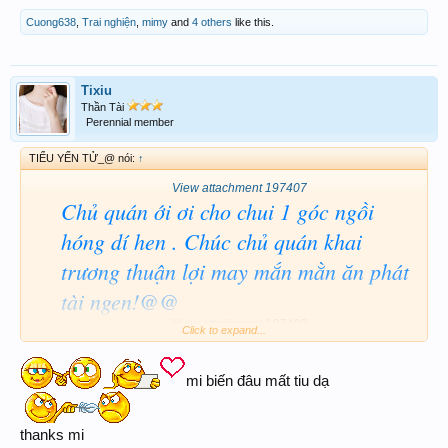
Cuong638
,
Trai nghiện
,
mimy
and
4 others
like this.
Tixiu
Thần Tài
Perennial member
TIỂU YẾN TỬ_@ nói:
↑
View attachment 197407
Chủ quán ới ơi cho chui 1 góc ngồi
hóng dí hen . Chúc chủ quán khai
trương thuận lợi may mắn mằn ăn phát
tài ngen!@@
View attachment 197408
Click to expand...
mi biến đâu mất tiu dạ
thanks mi