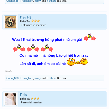
Cuong638
,
Trai nghiện
,
mimy
and
7 others
like this.
Tiểu Hỷ
Thần Tài
Enthusiastic member
Woa ! Khai trương hồng phát nhé em gái
Có nhà mới mà hổng báo gì hết trơn zây
Lên số đi, anh ôm eo cái nè
3/1/22
Cuong638
,
Trai nghiện
,
mimy
and
3 others
like this.
Tixiu
Thần Tài
Perennial member