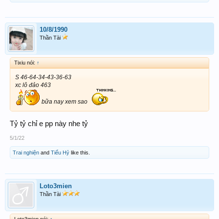
10/8/1990
Thần Tài
Tixiu nói:
↑
S 46-64-34-43-36-63
xc lô đảo 463
bữa nay xem sao
Tỷ tỷ chỉ e pp này nhe tỷ
5/1/22
Trai nghiện
and
Tiểu Hỷ
like this.
Loto3mien
Thần Tài
Loto3mien nói:
↑