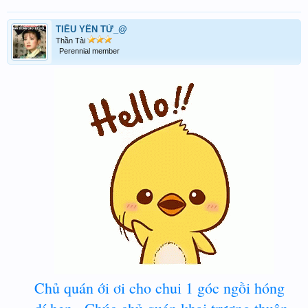
TIỂU YẾN TỬ_@
Thần Tài
Perennial member
Chủ quán ới ơi cho chui 1 góc ngồi hóng