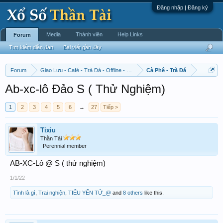
Đăng nhập | Đăng ký
Media
Thành viên
Help Links
Forum
Tìm kiếm diễn đàn
Bài viết gần đây
Forum
Giao Lưu - Café - Trà Đá - Offline - Tỉnh Tò Hihi!
Cà Phê - Trà Đá
Ab-xc-lô Đảo S ( Thử Nghiệm)
1
2
3
4
5
6
→
27
Tiếp >
Tixiu
Thần Tài
Perennial member
AB-XC-Lô @ S ( thử nghiệm)
1/1/22
Tình là gì
,
Trai nghiện
,
TIỂU YẾN TỬ_@
and
8 others
like this.