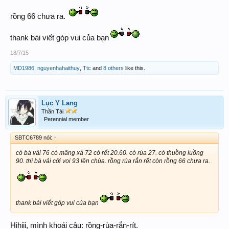
rồng 66 chưa ra.
thank bài viết góp vui của bạn
18/7/15
MD1986
,
nguyenhahaithuy
,
Ttc
and
8 others
like this.
Lục Y Lang
Thần Tài
Perennial member
SBTC6789 nói:
↑
có bà vải 76 có mãng xà 72 có rết 20.60. có rùa 27. có thuồng luồng
90. thì bà vải cởi voi 93 lên chùa. rồng rùa rắn rết còn rồng 66 chưa ra.
thank bài viết góp vui của bạn
Hihiii, mình khoái câu: rồng-rùa-rắn-rít.