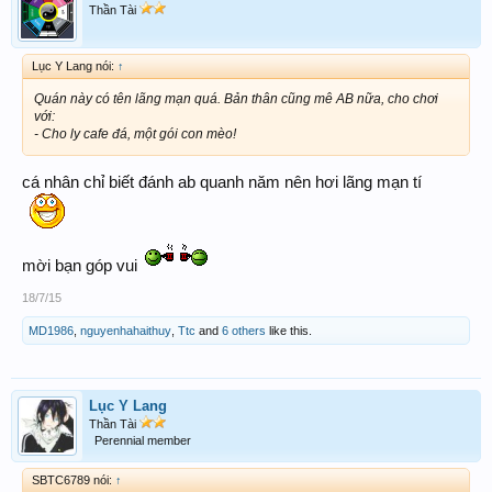
Thần Tài
Lục Y Lang nói:
↑
Quán này có tên lãng mạn quá. Bản thân cũng mê AB nữa, cho chơi
với:
- Cho ly cafe đá, một gói con mèo!
cá nhân chỉ biết đánh ab quanh năm nên hơi lãng mạn tí
mời bạn góp vui
18/7/15
MD1986
,
nguyenhahaithuy
,
Ttc
and
6 others
like this.
Lục Y Lang
Thần Tài
Perennial member
SBTC6789 nói:
↑