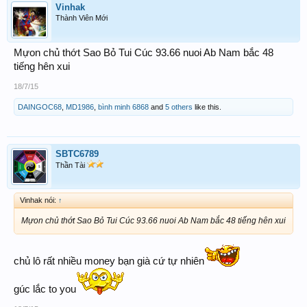
Vinhak
Thành Viên Mới
Mựon chủ thớt Sao Bỏ Tui Cúc 93.66 nuoi Ab Nam bắc 48
tiếng hên xui
18/7/15
DAINGOC68
,
MD1986
,
bình minh 6868
and
5 others
like this.
SBTC6789
Thần Tài
Vinhak nói:
↑
Mựon chủ thớt Sao Bỏ Tui Cúc 93.66 nuoi Ab Nam bắc 48 tiếng hên xui
chủ lô rất nhiều money bạn già cứ tự nhiên
gúc lắc to you