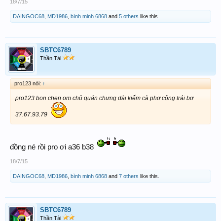
18/7/15
DAINGOC68
,
MD1986
,
bình minh 6868
and
5 others
like this.
SBTC6789
Thần Tài
pro123 nói:
↑
pro123 bon chen om chủ quán chưng dài kiếm cà phơ cộng trái bơ
37.67.93.79
đồng né rồi pro ơi a36 b38
18/7/15
DAINGOC68
,
MD1986
,
bình minh 6868
and
7 others
like this.
SBTC6789
Thần Tài