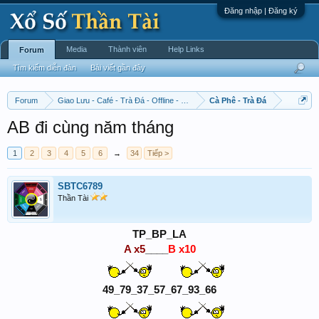
Đăng nhập | Đăng ký
Media
Thành viên
Help Links
Forum
Tìm kiếm diễn đàn
Bài viết gần đây
Forum
Giao Lưu - Café - Trà Đá - Offline - Tỉnh Tò Hihi!
Cà Phê - Trà Đá
AB đi cùng năm tháng
1
2
3
4
5
6
→
34
Tiếp >
SBTC6789
Thần Tài
TP_BP_LA
A x5
____
B x10
49_79_37_57_67_93_66