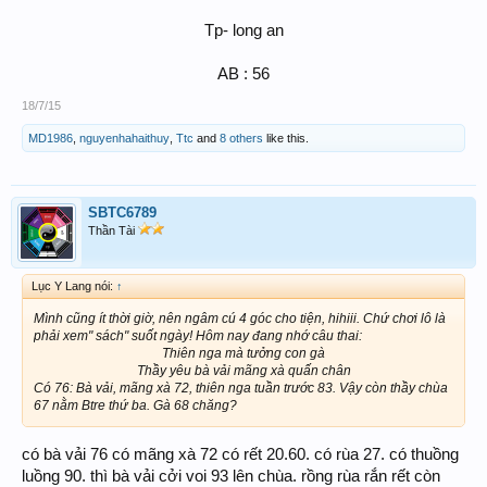
Tp- long an
AB : 56​
18/7/15
MD1986
,
nguyenhahaithuy
,
Ttc
and
8 others
like this.
SBTC6789
Thần Tài
Lục Y Lang nói:
↑
Mình cũng ít thời giờ, nên ngâm cú 4 góc cho tiện, hihiii. Chứ chơi lô là
phải xem" sách" suốt ngày! Hôm nay đang nhớ câu thai:
Thiên nga mà tưởng con gà
Thầy yêu bà vải mãng xà quấn chân​
Có 76: Bà vải, mãng xà 72, thiên nga tuần trước 83. Vậy còn thầy chùa
67 nằm Btre thứ ba. Gà 68 chăng?
có bà vải 76 có mãng xà 72 có rết 20.60. có rùa 27. có thuồng
luồng 90. thì bà vải cởi voi 93 lên chùa. rồng rùa rắn rết còn