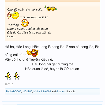
Chơi đề ngâm thơ mới vuii....
TP tuần trước cái B 97
Thơ rằng
Đường đường 1 đấng hỏa quan
Đầy duyên đầy sắc so gan thần tài
Ẹc ẹc..
Há há, Hắc Long, Hắc Long là hong lắc, ồ sao bé hong lắc, lắc
hông cái mình
Vậy có thơ chế Truyện Kiều nè:
Đầu lòng hai gã thượng tòa
Hỏa quan là đệ, huynh là Cửu quan ​
18/7/15
DAINGOC68
,
MD1986
,
bình minh 6868
and
6 others
like this.