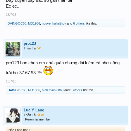
Đầy duyên đầy sắc so gan thần tài
Ẹc ẹc..
18/7/15
DAINGOC68
,
MD1986
,
nguyenhahaithuy
and
6 others
like this.
pro123
Thần Tài
pro123 bon chen om chủ quán chưng dài kiếm cà phơ cộng
trái bơ 37.67.93.79
18/7/15
DAINGOC68
,
MD1986
,
bình minh 6868
and
9 others
like this.
Lục Y Lang
Thần Tài
Perennial member
Hắc Long nói:
↑