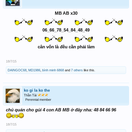
MB AB x30
06_66_78_54_84_48_49
cân vốn là đều cần phải làm
18/7/15
DAINGOC68
,
MD1986
,
bình minh 6868
and
7 others
like this.
ko gi la ko the
Thần Tài
Perennial member
chủ quán cho gủi 4 con AB MB ở đây nha: 48 84 66 96
18/7/15