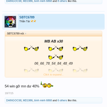
DAINGOC68
,
MD1986
,
bình minh 6868
and
8 others
like this.
SBTC6789
Thần Tài
SBTC6789 nói:
↑
MB AB x30
06_66_78_54_84_48_49
Click to expand...
cân vốn là đều cần phải làm
54 win gỡ mn dư 40%
18/7/15
DAINGOC68
,
MD1986
,
bình minh 6868
and
6 others
like this.