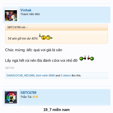
Vinhak
Thành Viên Mới
SBTC6789 nói:
↑
54 win gỡ mn dư 40%
Chúc mừng .tiếc quá voi già bị săn
Lấy ngà hết rùi nên Bà đành cữoi voi nhỏ đỡ
18/7/15
DAINGOC68
,
MD1986
,
bình minh 6868
and
5 others
like this.
SBTC6789
Thần Tài
19_7 miền nam