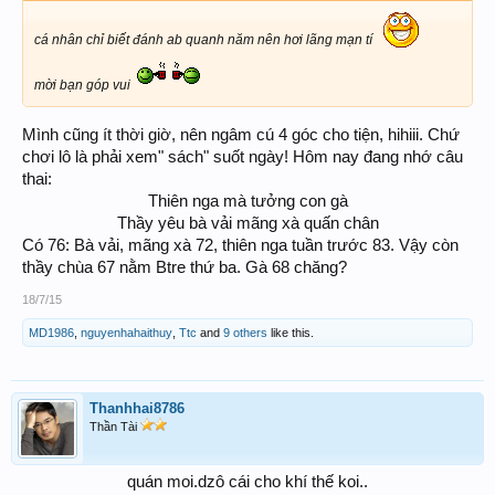
cá nhân chỉ biết đánh ab quanh năm nên hơi lãng mạn tí
mời bạn góp vui
Mình cũng ít thời giờ, nên ngâm cú 4 góc cho tiện, hihiii. Chứ
chơi lô là phải xem" sách" suốt ngày! Hôm nay đang nhớ câu
thai:
Thiên nga mà tưởng con gà
Thầy yêu bà vải mãng xà quấn chân​
Có 76: Bà vải, mãng xà 72, thiên nga tuần trước 83. Vậy còn
thầy chùa 67 nằm Btre thứ ba. Gà 68 chăng?
18/7/15
MD1986
,
nguyenhahaithuy
,
Ttc
and
9 others
like this.
Thanhhai8786
Thần Tài
quán moi.dzô cái cho khí thế koi..