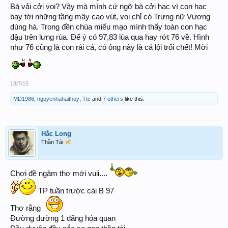
Bà vải cởi voi? Vậy mà mình cứ ngỡ bà cởi hạc vì con hạc
bay tới những tầng mây cao vút, voi chỉ có Trưng nữ Vương
dùng hà. Trong đền chùa miếu mạo mình thấy toàn con hạc
đậu trên lưng rùa. Để ý có 97,83 lùa qua hay rớt 76 về. Hình
như 76 cũng là con rái cá, có ông này là cá lội trối chết! Mời
18/7/15
MD1986
,
nguyenhahaithuy
,
Ttc
and
7 others
like this.
Hắc Long
Thần Tài
Chơi đề ngâm thơ mới vuii....
TP tuần trước cái B 97
Thơ rằng
Đường đường 1 đấng hỏa quan