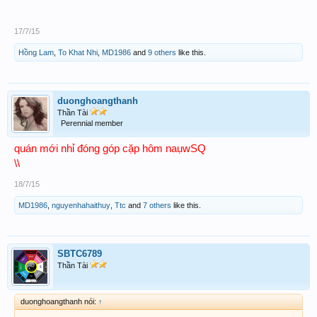
17/7/15
Hồng Lam
,
To Khat Nhi
,
MD1986
and
9 others
like this.
duonghoangthanh
Thần Tài
Perennial member
quán mới nhỉ đóng góp cặp hôm naụwSQ
\\
18/7/15
MD1986
,
nguyenhahaithuy
,
Ttc
and
7 others
like this.
SBTC6789
Thần Tài
duonghoangthanh nói:
↑