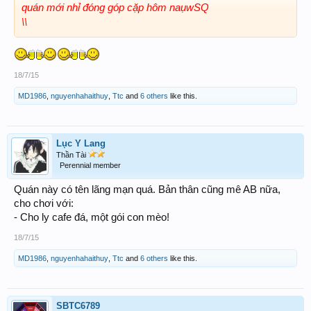
quán mới nhỉ đóng góp cặp hôm naụwSQ
\\
18/7/15
MD1986
,
nguyenhahaithuy
,
Ttc
and
6 others
like this.
Lục Y Lang
Thần Tài
Perennial member
Quán này có tên lãng mạn quá. Bản thân cũng mê AB nữa,
cho chơi với:
- Cho ly cafe đá, một gói con mèo!
18/7/15
MD1986
,
nguyenhahaithuy
,
Ttc
and
6 others
like this.
SBTC6789