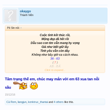
okaygo
Thành Viên
Pé Sin nói:
↑
Cuộc tình kết thúc rồi,
Mộng đẹp đã hết rồi
Dẫu sao con tim vẫn mang hy vọng
Giá như biết giữ lấy
Tình yêu vẫn còn đây
Không như bây giờ xa cách nhau.
36 - 63
(
7
)
AB - ĐÁ
Click to expand...
89
36 - 25 -
- 63
Tâm trạng thế em, chúc may mắn với em 63 xua tan nỗi
View attachment 80881
sầu
15/12/16
Cà Rem
,
liangjun
,
kenktruc_thantai
and
4 others
like this.