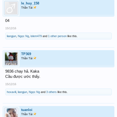
le_huy_158
Thần Tài
04
15/12/16
liangjun
,
Ngọc Ng
,
lolem479
and
1 other person
like this.
TP369
Thần Tài
9836 chạy hả. Kaka
Cầu được ước thấy.
15/12/16
hoxavili
,
liangjun
,
Ngọc Ng
and
3 others
like this.
tuanloi
Thần Tài