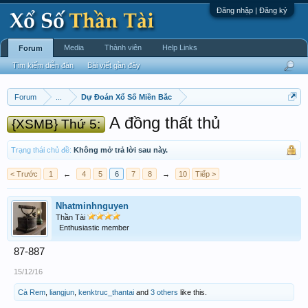
Đăng nhập | Đăng ký
Media
Thành viên
Help Links
Forum
Tìm kiếm diễn đàn
Bài viết gần đây
Forum
...
Dự Đoán Xổ Số Miền Bắc
A đồng thất thủ
{XSMB} Thứ 5:
Trạng thái chủ đề:
Không mở trả lời sau này.
< Trước
1
←
4
5
6
7
8
→
10
Tiếp >
Nhatminhnguyen
Thần Tài
Enthusiastic member
87-887
15/12/16
Cà Rem
,
liangjun
,
kenktruc_thantai
and
3 others
like this.