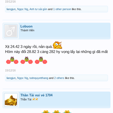
15/12/16
liangjun
,
Ngọc Ng
,
Anh tư sài gòn
and
1 other person
like this.
Lobuon
Thành Viên
Xịt 24.42 3 ngày rồi, nản quá.
Hôm này đổi 28.82 3 càng 282 hy vọng lấy lại những gì đã mất
15/12/16
liangjun
,
Ngọc Ng
,
tutinquyetthang
and
2 others
like this.
Thần Tài vui vẻ 1704
Thần Tài