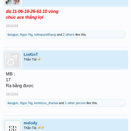
đá:11-06-16-26-61 10 vòng
chúc ace thắng lợi
15/12/16
liangjun
,
Ngọc Ng
,
tutinquyetthang
and
2 others
like this.
LinKinT
Thần Tài
MB :
17
Ra bằng được
15/12/16
liangjun
,
Ngọc Ng
,
kenktruc_thantai
and
1 other person
like this.
melody
Thần Tài