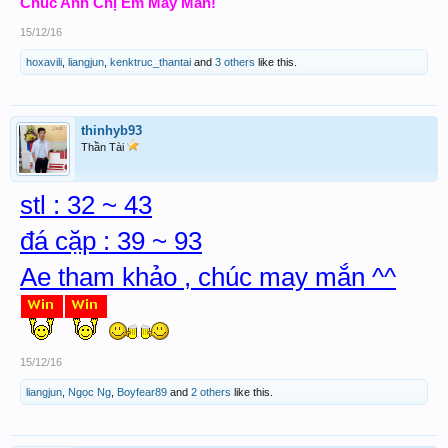
Chúc Anh Chị Em May Mắn!
15/12/16
hoxavili
,
liangjun
,
kenktruc_thantai
and
3 others
like this.
thinhyb93
Thần Tài
stl : 32 ~ 43
đá cặp : 39 ~ 93
Ae tham khảo , chúc may mắn ^^
15/12/16
liangjun
,
Ngọc Ng
,
Boyfear89
and
2 others
like this.