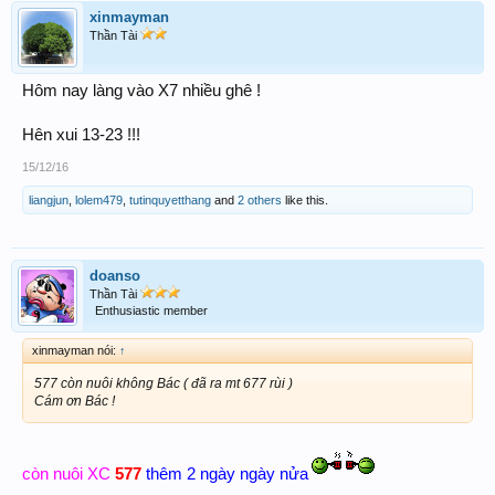
xinmayman
Thần Tài
Hôm nay làng vào X7 nhiều ghê !
Hên xui 13-23 !!!
15/12/16
liangjun
,
lolem479
,
tutinquyetthang
and
2 others
like this.
doanso
Thần Tài
Enthusiastic member
xinmayman nói:
↑
577 còn nuôi không Bác ( đã ra mt 677 rùi )
Cám ơn Bác !
còn nuôi XC
577
thêm 2 ngày ngày nửa