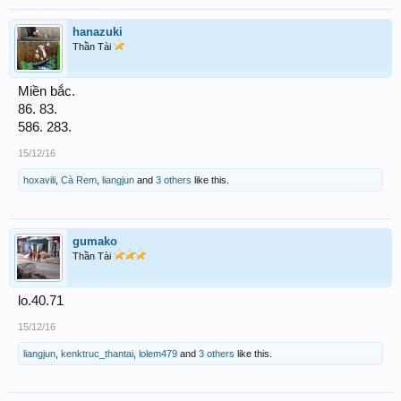
hanazuki
Thần Tài
Miền bắc.
86. 83.
586. 283.
15/12/16
hoxavili
,
Cà Rem
,
liangjun
and
3 others
like this.
gumako
Thần Tài
lo.40.71
15/12/16
liangjun
,
kenktruc_thantai
,
lolem479
and
3 others
like this.