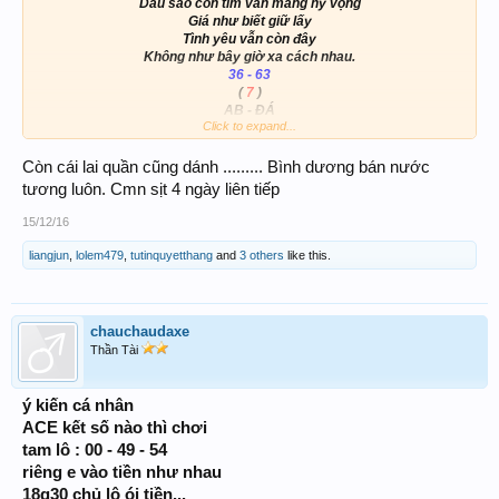
Dẫu sao con tim vẫn mang hy vọng
Giá như biết giữ lấy
Tình yêu vẫn còn đây
Không như bây giờ xa cách nhau.
36 - 63
(
7
)
AB - ĐÁ
Click to expand...
89
36 - 25 -
- 63
Còn cái lai quần cũng dánh ......... Bình dương bán nước
View attachment 80881
tương luôn. Cmn sịt 4 ngày liên tiếp
15/12/16
liangjun
,
lolem479
,
tutinquyetthang
and
3 others
like this.
chauchaudaxe
Thần Tài
ý kiến cá nhân
ACE kết số nào thì chơi
tam lô : 00 - 49 - 54
riêng e vào tiền như nhau
18g30 chủ lô ói tiền...