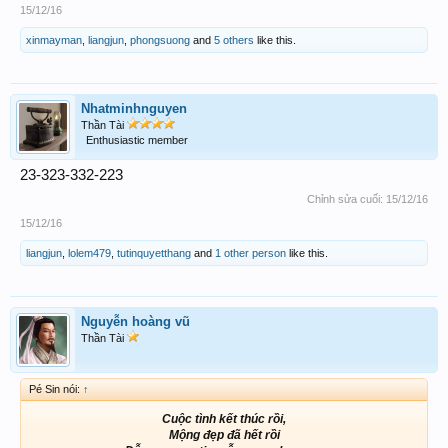
15/12/16
xinmayman
,
liangjun
,
phongsuong
and
5 others
like this.
Nhatminhnguyen
Thần Tài
Enthusiastic member
23-323-332-223
Chỉnh sửa cuối:
15/12/16
15/12/16
liangjun
,
lolem479
,
tutinquyetthang
and
1 other person
like this.
Nguyễn hoàng vũ
Thần Tài
Pé Sin nói:
↑
Cuộc tình kết thúc rồi,
Mộng đẹp đã hết rồi