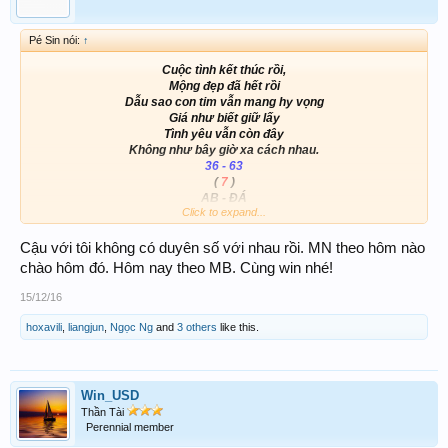
Pé Sin nói:
↑
Cuộc tình kết thúc rồi,
Mộng đẹp đã hết rồi
Dẫu sao con tim vẫn mang hy vọng
Giá như biết giữ lấy
Tình yêu vẫn còn đây
Không như bây giờ xa cách nhau.
36 - 63
(
7
)
AB - ĐÁ
Click to expand...
89
36 - 25 -
- 63
Cậu với tôi không có duyên số với nhau rồi. MN theo hôm nào
View attachment 80881
chào hôm đó. Hôm nay theo MB. Cùng win nhé!
15/12/16
hoxavili
,
liangjun
,
Ngọc Ng
and
3 others
like this.
Win_USD
Thần Tài
Perennial member