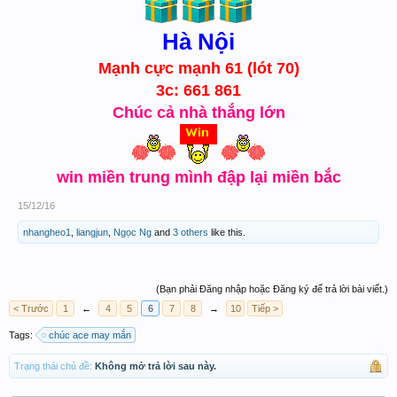
Hà Nội
Mạnh cực mạnh 61 (lót 70)
3c: 661 861
Chúc cả nhà thắng lớn
win miền trung mình đập lại miền bắc
15/12/16
nhangheo1
,
liangjun
,
Ngọc Ng
and
3 others
like this.
(Bạn phải Đăng nhập hoặc Đăng ký để trả lời bài viết.)
< Trước
1
←
4
5
6
7
8
→
10
Tiếp >
Tags:
chúc ace may mắn
Trạng thái chủ đề:
Không mở trả lời sau này.