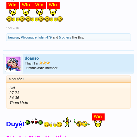
15/12/16
liangjun
,
Phicongtre
,
lolem479
and
5 others
like this.
doanso
Thần Tài
Enthusiastic member
a hai nói:
↑
HN
37-73
34-36
Tham khảo
Duyệt