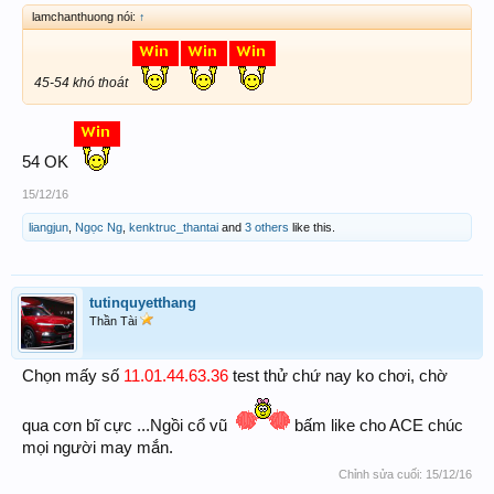
lamchanthuong nói:
↑
45-54 khó thoát
54 OK
15/12/16
liangjun
,
Ngọc Ng
,
kenktruc_thantai
and
3 others
like this.
tutinquyetthang
Thần Tài
Chọn mấy số
11.01.44.63.36
test thử chứ nay ko chơi, chờ
qua cơn bĩ cực ...Ngồi cổ vũ
bấm like cho ACE chúc
mọi người may mắn.
Chỉnh sửa cuối:
15/12/16