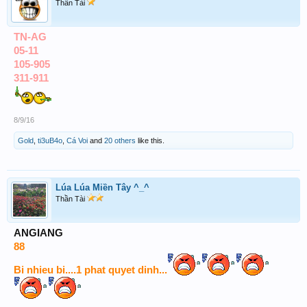
Thần Tài
TN-AG
05-11
105-905
311-911
8/9/16
Gold
,
ti3uB4o
,
Cá Voi
and
20 others
like this.
Lúa Lúa Miền Tây ^_^
Thần Tài
ANGIANG
88
Bi nhieu bi....1 phat quyet dinh...