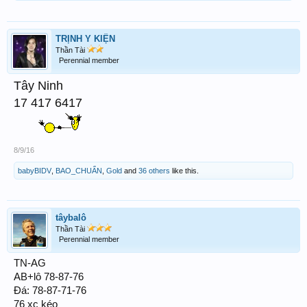
TRỊNH Y KIỆN
Thần Tài
Perennial member
Tây Ninh
17 417 6417
8/9/16
babyBIDV
,
BAO_CHUẨN
,
Gold
and
36 others
like this.
tâybalô
Thần Tài
Perennial member
TN-AG
AB+lô 78-87-76
Đá: 78-87-71-76
76 xc kéo