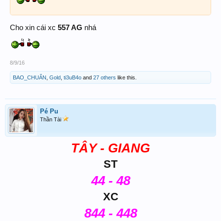
Cho xin cái xc
557 AG
nhá
8/9/16
BAO_CHUẨN
,
Gold
,
ti3uB4o
and
27 others
like this.
Pé Pu
Thần Tài
TÂY - GIANG
ST
44 - 48
XC
844 - 448