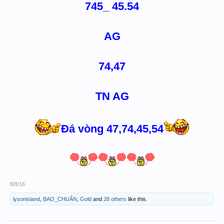
745_ 45.54
AG
74,47
TN AG
Đá vòng 47,74,45,54
8/9/16
lysonisland
,
BAO_CHUẨN
,
Gold
and
28 others
like this.