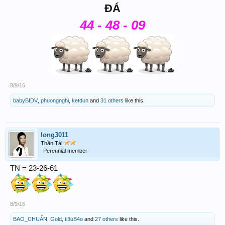
ĐÁ
44 - 48 - 09
8/9/16
babyBIDV
,
phuongnghi
,
ketdun
and
31 others
like this.
long3011
Thần Tài
Perennial member
TN = 23-26-61
8/9/16
BAO_CHUẨN
,
Gold
,
ti3uB4o
and
27 others
like this.