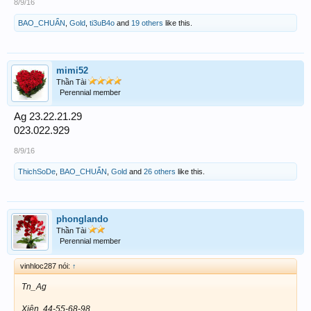
8/9/16
BAO_CHUẨN
,
Gold
,
ti3uB4o
and
19 others
like this.
mimi52
Thần Tài
Perennial member
Ag 23.22.21.29
023.022.929
8/9/16
ThichSoDe
,
BAO_CHUẨN
,
Gold
and
26 others
like this.
phonglando
Thần Tài
Perennial member
vinhloc287 nói:
↑
Tn_Ag
Xiên. 44-55-68-98.