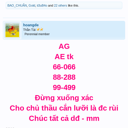
BAO_CHUẨN
,
Gold
,
ti3uB4o
and
22 others
like this.
hoangde
Thần Tài
Perennial member
AG
AE tk
66-066
88-288
99-499
Đừng xuống xác
Cho chủ thầu cắn lưỡi là đc rùi
Chúc tất cả dđ - mm