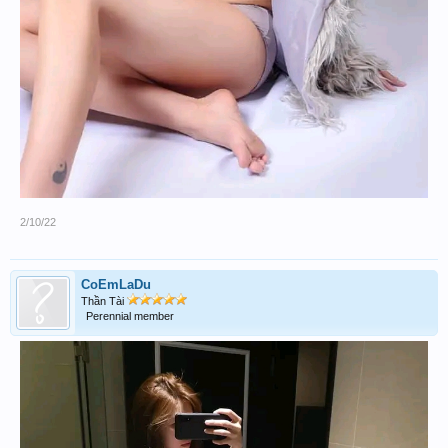
2/10/22
CoEmLaDu
Thần Tài
Perennial member