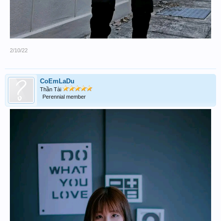
2/10/22
CoEmLaDu
Thần Tài
Perennial member