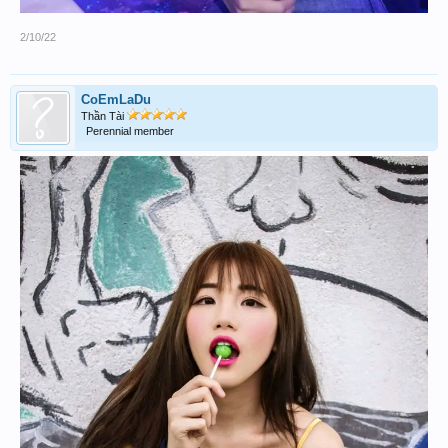
2/10/22
CoEmLaDu
Thần Tài
Perennial member