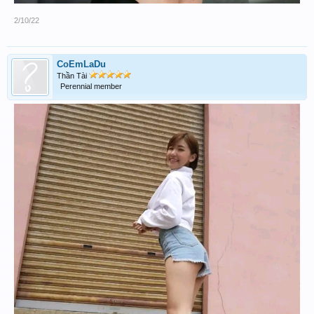
2/10/22
CoEmLaDu
Thần Tài
Perennial member