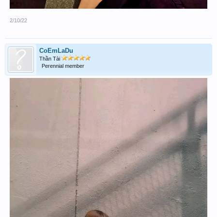
2/10/22
CoEmLaDu
Thần Tài
Perennial member