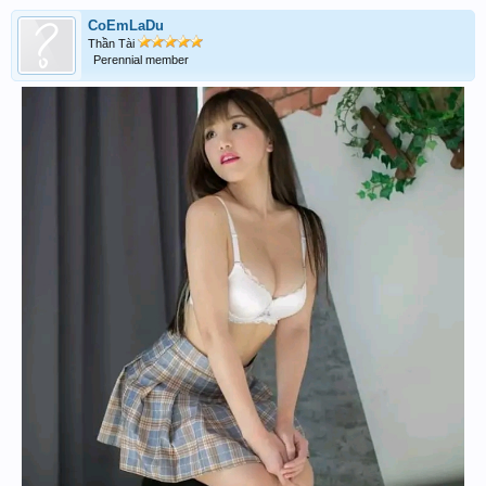
CoEmLaDu
Thần Tài
Perennial member