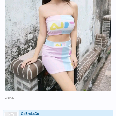
2/10/22
CoEmLaDu