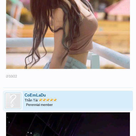
2/10/22
CoEmLaDu
Thần Tài
Perennial member