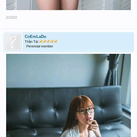
2/10/22
CoEmLaDu
Thần Tài
Perennial member