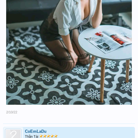
2/10/22
CoEmLaDu
Thần Tài