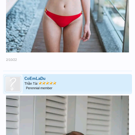
2/10/22
CoEmLaDu
Thần Tài
Perennial member