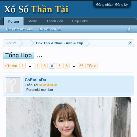
Đăng nhập | Đăng ký
Media
Thành viên
Help Links
Forum
Tìm kiếm diễn đàn
Bài viết gần đây
Forum
...
Box Thơ & Nhạc - Ảnh & Clip
...
Tổng Hợp
< Trước
1
←
4
5
6
7
8
→
57
Tiếp >
CoEmLaDu
Thần Tài
Perennial member