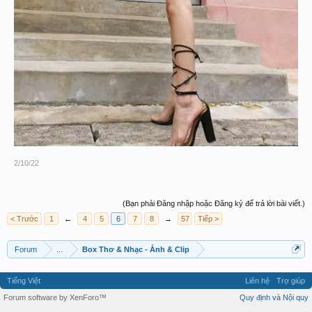
2/10/22
(Bạn phải Đăng nhập hoặc Đăng ký để trả lời bài viết.)
< Trước
1
←
4
5
6
7
8
→
57
Tiếp >
Forum
...
Box Thơ & Nhạc - Ảnh & Clip
Tiếng Việt
Liên hệ
Trợ giúp
Forum software by XenForo™
Quy định và Nội quy