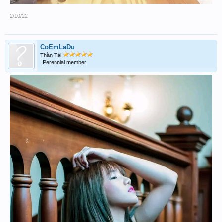
2/10/22
CoEmLaDu
Thần Tài
Perennial member