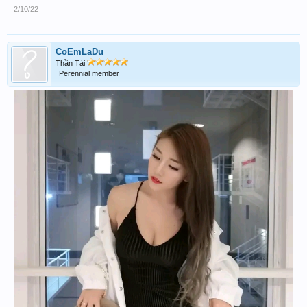
2/10/22
CoEmLaDu
Thần Tài
Perennial member