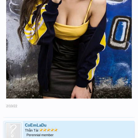
2/10/22
CoEmLaDu
Thần Tài
Perennial member