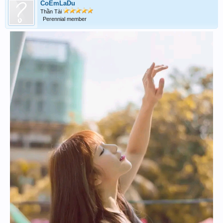
CoEmLaDu
Thần Tài
Perennial member