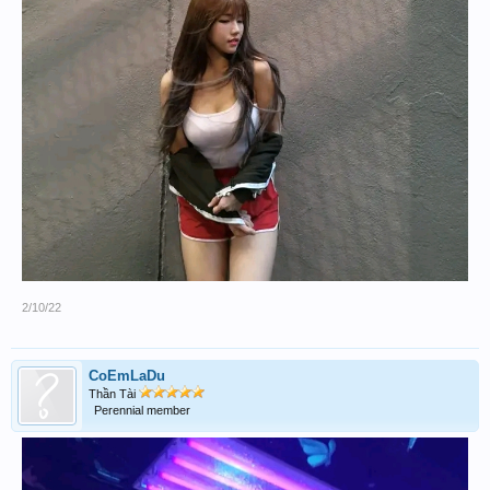
2/10/22
CoEmLaDu
Thần Tài
Perennial member