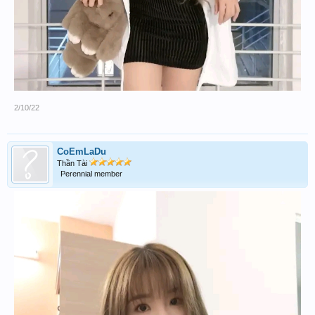
2/10/22
CoEmLaDu
Thần Tài
Perennial member