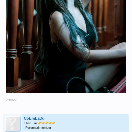
2/10/22
CoEmLaDu
Thần Tài
Perennial member