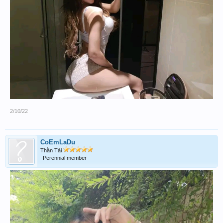
2/10/22
CoEmLaDu
Thần Tài
Perennial member