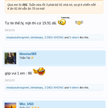
Qua mơ 3c
091
. Tuần vừa rồi 3 phát bộ 91 nhà nó, sợ gì k chiến nốt!
K ăn 91 thì vẫn ăn 70 cơ mà!
Tự tin thế.hj. mjh thì cứ 19.91 dã.
30/11/15
nhadaututhongminh
,
binhdeejey
,
3 DIEU KHONG
and
5 others
like this.
khoviso565
Thần Tài
góp vui 1 em : 86
30/11/15
nhadaututhongminh
,
binhdeejey
,
3 DIEU KHONG
and
4 others
like this.
Win_USD
Thần Tài