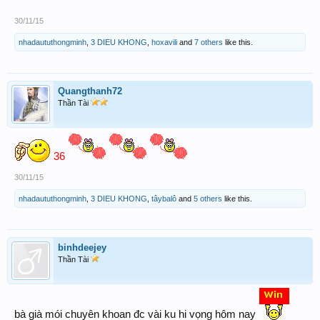
30/11/15
nhadaututhongminh
,
3 DIEU KHONG
,
hoxavili
and
7 others
like this.
Quangthanh72
Thần Tài
36
30/11/15
nhadaututhongminh
,
3 DIEU KHONG
,
tâybalô
and
5 others
like this.
binhdeejey
Thần Tài
bà già mói chuyên khoan đc vài ku hi vọng hôm nay