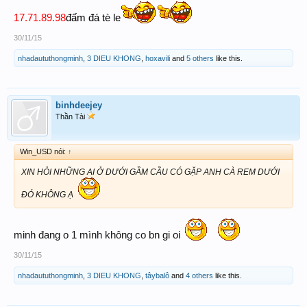
17.71.89.98
đấm đá tè le
30/11/15
nhadaututhongminh
,
3 DIEU KHONG
,
hoxavili
and
5 others
like this.
binhdeejey
Thần Tài
Win_USD nói:
↑
XIN HỎI NHỮNG AI Ở DƯỚI GẦM CẦU CÓ GẶP ANH CÀ REM DƯỚI
ĐÓ KHÔNG Ạ
minh đang o 1 mình không co bn gi oi
30/11/15
nhadaututhongminh
,
3 DIEU KHONG
,
tâybalô
and
4 others
like this.