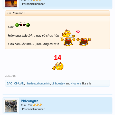
Perennial member
Cà Rem nói:
↑
Hihi
Hôm qua thấy 14 ra nay vô chọc hén
Cho con độc thủ đi , trời đang rét quá
14
30/11/15
BAO_CHUẨN
,
nhadaututhongminh
,
binhdeejey
and
4 others
like this.
Phicongtre
Thần Tài
Perennial member