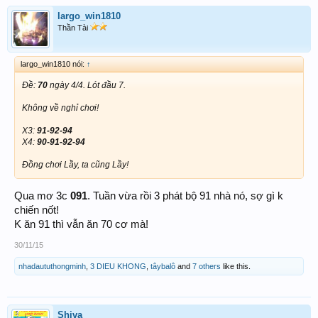
largo_win1810
Thần Tài
largo_win1810 nói:
↑
Đề:
70
ngày 4/4. Lót đầu 7.
Không về nghỉ chơi!
X3:
91-92-94
X4:
90-91-92-94
Đồng chơi Lầy, ta cũng Lầy!
Qua mơ 3c
091
. Tuần vừa rồi 3 phát bộ 91 nhà nó, sợ gì k
chiến nốt!
K ăn 91 thì vẫn ăn 70 cơ mà!
30/11/15
nhadaututhongminh
,
3 DIEU KHONG
,
tâybalô
and
7 others
like this.
Shiva