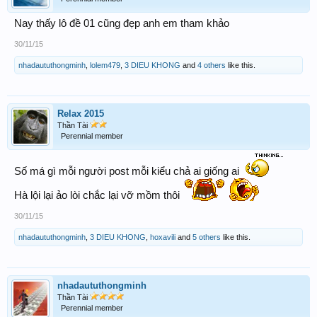
Nay thấy lô đề 01 cũng đẹp anh em tham khảo
30/11/15
nhadaututhongminh
,
lolem479
,
3 DIEU KHONG
and
4 others
like this.
Relax 2015
Thần Tài
Perennial member
Số má gì mỗi người post mỗi kiểu chả ai giống ai
Hà lội lại ảo lòi chắc lại vỡ mồm thôi
30/11/15
nhadaututhongminh
,
3 DIEU KHONG
,
hoxavili
and
5 others
like this.
nhadaututhongminh
Thần Tài
Perennial member