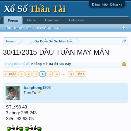
Đăng nhập | Đăng ký
Media
Thành viên
Help Links
Forum
Tìm kiếm diễn đàn
Bài viết gần đây
Forum
...
Dự Đoán Xổ Số Miền Bắc
30/11/2015-ĐẦU TUẦN MAY MẮN
Trạng thái chủ đề:
Không mở trả lời sau này.
< Trước
1
2
3
4
5
6
→
8
Tiếp >
tranphong1908
Thần Tài
STL: 98-43
3 càng: 298-243
Xiên: 43-98-05