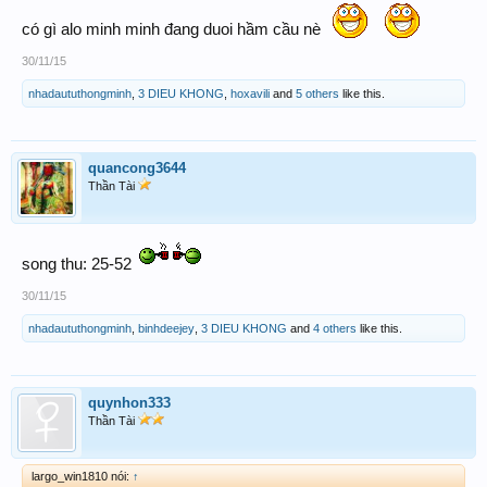
có gì alo minh minh đang duoi hầm cầu nè
30/11/15
nhadaututhongminh
,
3 DIEU KHONG
,
hoxavili
and
5 others
like this.
quancong3644
Thần Tài
song thu: 25-52
30/11/15
nhadaututhongminh
,
binhdeejey
,
3 DIEU KHONG
and
4 others
like this.
quynhon333
Thần Tài
largo_win1810 nói:
↑