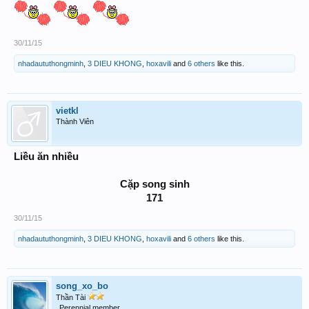
30/11/15
nhadaututhongminh
,
3 DIEU KHONG
,
hoxavili
and
6 others
like this.
vietkl
Thành Viên
Liều ăn nhiều
Cặp song sinh
171​
30/11/15
nhadaututhongminh
,
3 DIEU KHONG
,
hoxavili
and
6 others
like this.
song_xo_bo
Thần Tài
Perennial member