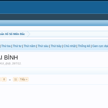
oán Xổ Số Miền Bắc
|
Thứ ba
|
Thứ tư
|
Thứ năm
|
Thứ sáu
|
Thứ bảy
|
Chủ nhật
|
Thống kê
|
Gan cực đạ
ÁI BÌNH
 XUI_@@
,
28/7/12
.
8
→
11
Tiếp >