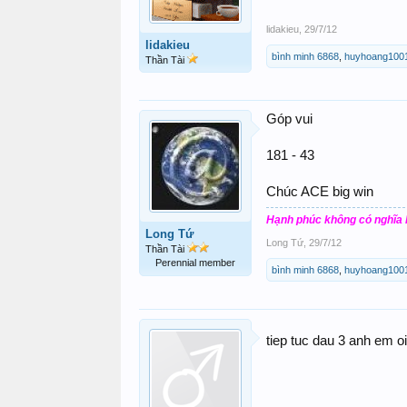
lidakieu
,
29/7/12
lidakieu
bình minh 6868
,
huyhoang100
Thần Tài
Góp vui
181 - 43
Chúc ACE big win
Hạnh phúc không có nghĩa l
Long Tứ
Long Tứ
,
29/7/12
Thần Tài
Perennial member
bình minh 6868
,
huyhoang100
tiep tuc dau 3 anh em oiiiii