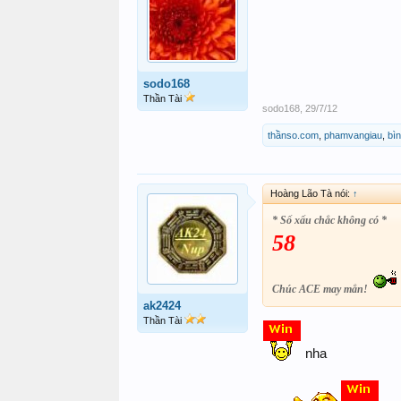
sodo168
Thần Tài
sodo168
,
29/7/12
thầnso.com
,
phamvangiau
,
bì
Hoàng Lão Tà nói:
↑
* Số xấu chắc không có *
58
Chúc ACE may mắn!
ak2424
Thần Tài
nha