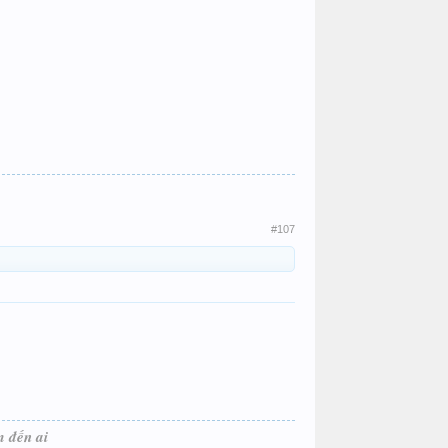
#107
m đến ai