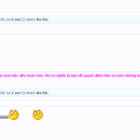
196
,
ba lê
and
12 others
like this.
à mọi việc đều hoàn hảo. Nó có nghĩa là bạn đã quyết định nhìn xa hơn những 
196
,
ba lê
and
19 others
like this.
iiiii