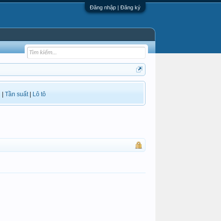
Đăng nhập | Đăng ký
i
|
Tần suất
|
Lô tô