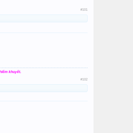
#101
khiếm khuyết.
#102