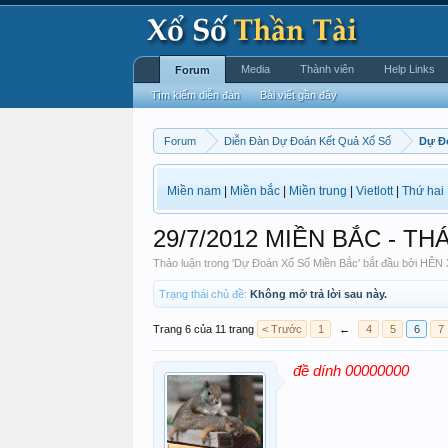
Media
Thành viên
Help Links
Forum
Tìm kiếm diễn đàn
Bài viết gần đây
Forum
Diễn Đàn Dự Đoán Kết Quả Xổ Số
Dự Đ
Miền nam
|
Miền bắc
|
Miền trung
|
Vietlott
|
Thứ hai
29/7/2012 MIỀN BẮC - TH
Thảo luận trong '
Dự Đoán Xổ Số Miền Bắc
' bắt đầu bởi
HÊN
Trạng thái chủ đề:
Không mở trả lời sau này.
Trang 6 của 11 trang
< Trước
1
←
4
5
6
7
đề dính 00000000