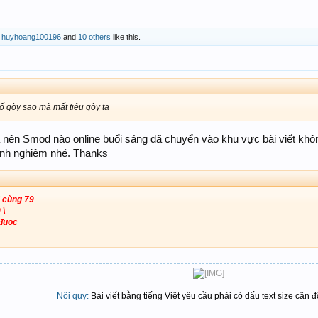
,
huyhoang100196
and
10 others
like this.
ố gòy sao mà mất tiêu gòy ta
á nên Smod nào online buổi sáng đã chuyển vào khu vực bài viết khô
inh nghiệm nhé. Thanks
 cùng 79
 \
đuoc
Nội quy:
Bài viết bằng tiếng Việt yêu cầu phải có dấu text size cân đố