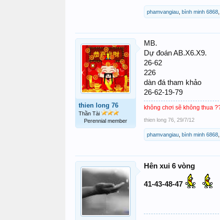
phamvangiau
,
bình minh 6868
MB.
Dự đoán AB.X6.X9.
26-62
226
dàn đá tham khảo
26-62-19-79
thien long 76
không chơi sẽ không thua 
Thần Tài
thien long 76
,
29/7/12
Perennial member
phamvangiau
,
bình minh 6868
Hên xui 6 vòng
41-43-48-47