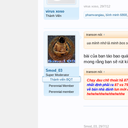
virus xoso
,
29/7/12
virus xoso
phamvangiau
,
bình minh 6868
Thành Viên
transon nói:
↑
ua mình nhớ là minh bos s
bài của bạn táo bạo qu
mong rằng bạn sẽ rút k
Smod_03
transon nói:
↑
Super Moderator
Thành viên BQT
Chạy đau ch0 thoát hã 87
nhất định phãi ra
87 va 79
Perennial Member
về bán nhà đánh
lun mới 
Perennial member
hehehehhehehhehehhe
Smod_03
,
29/7/12