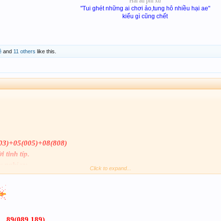
Hải âu phi xứ
"Tui ghét những ai chơi ảo,tung hô nhiều hại ae"
kiểu gì cũng chết
ê
and
11 others
like this.
.
03)+05(005)+08(808)
 tinh típ.
 nghỉ vv.
Click to expand...
89(089,189)