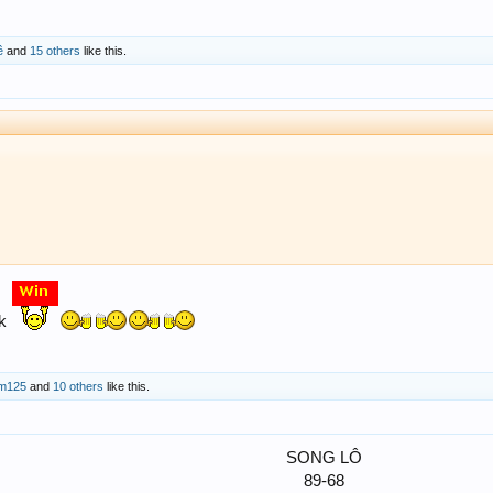
ê
and
15 others
like this.
nk
m125
and
10 others
like this.
SONG LÔ
89-68