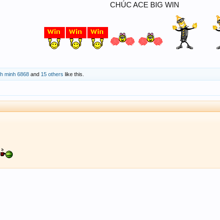
CHÚC ACE BIG WIN
nh minh 6868
and
15 others
like this.