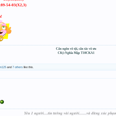
è:89-54-03(X2,3)
n!
Cẩn ngôn vô tội, cẩn tắc vô ưu
CKý:Nghĩa Mập T10CKA1
m125
and
7 others
like this.
Yêu 1 người....tin tưởng vài người.......và đừng xúc phạ