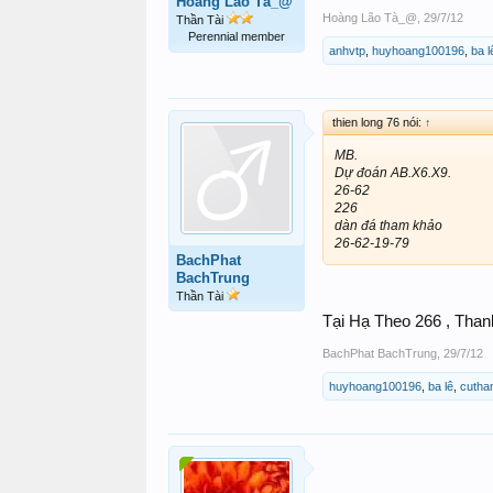
Hoàng Lão Tà_@
Hoàng Lão Tà_@
,
29/7/12
Thần Tài
Perennial member
anhvtp
,
huyhoang100196
,
ba l
thien long 76 nói:
↑
MB.
Dự đoán AB.X6.X9.
26-62
226
dàn đá tham khảo
26-62-19-79
BachPhat
BachTrung
Thần Tài
Tại Hạ Theo 266 , Tha
BachPhat BachTrung
,
29/7/12
huyhoang100196
,
ba lê
,
cutha