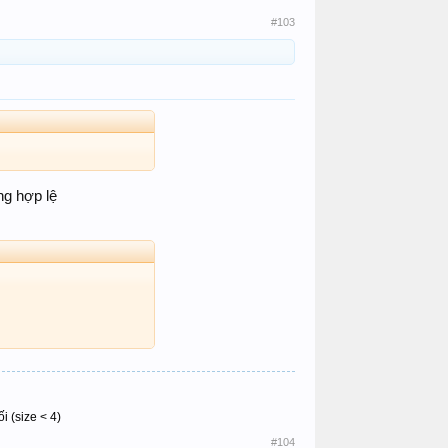
#103
ng hợp lệ
i (size < 4)
#104