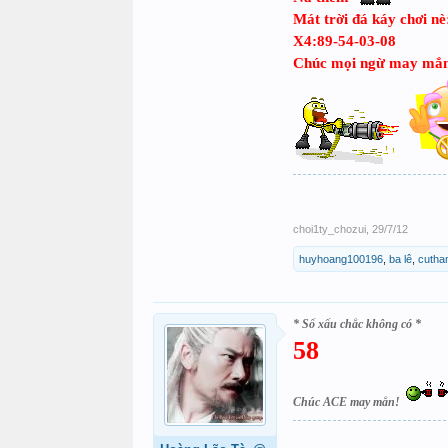
Mát trời đá káy chơi n
X4:89-54-03-08
Chúc mọi ngừ may mắ
choi1ty_chozui
,
29/7/12
huyhoang100196
,
ba lê
,
cutha
* Số xấu chắc không có *
58
Chúc ACE may mắn!