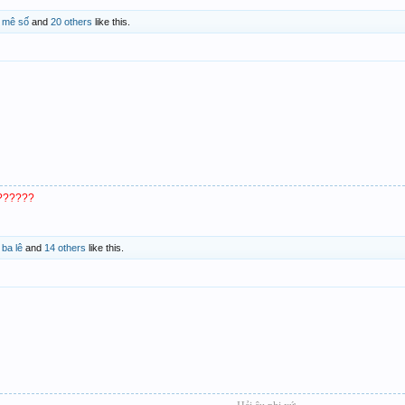
,
mê số
and
20 others
like this.
???????
,
ba lê
and
14 others
like this.