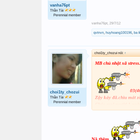
vanha76pt
Thần Tài
Perennial member
vanha76pt
,
29/7/12
qvtnvn
,
huyhoang100196
,
ba l
choi1ty_chozui nói:
↑
MB chủ nhật xã stress
03(4
choi1ty_chozui
Zậy káy đã.chìu mát zời
Thần Tài
Perennial member
Chúc mọi người 1 ngày
Nã thêm