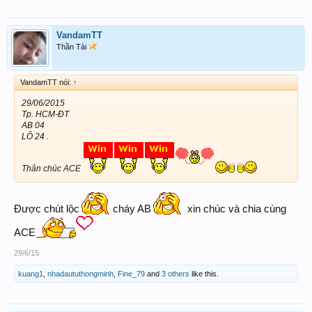
VandamTT
Thần Tài
VandamTT nói:
↑
29/06/2015
Tp. HCM-ĐT
AB 04
LÔ 24 .
Thân chúc ACE
Được chút lộc
cháy AB
xin chúc và chia cùng
ACE
29/6/15
kuang1
,
nhadaututhongminh
,
Fine_79
and
3 others
like this.