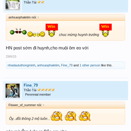
Thần Tài
anhsaophaletim nói:
↑
chuc mừng huynh trưởng
HN post sớm đi huynh,cho muội ôm eo với
29/6/15
nhadaututhongminh
,
anhsaophaletim
,
Fine_79
and
1 other person
like this.
Fine_79
Thần Tài
Perennial member
Flower_of_summer nói:
↑
Ôy...đồi thông 2 mộ luôn...