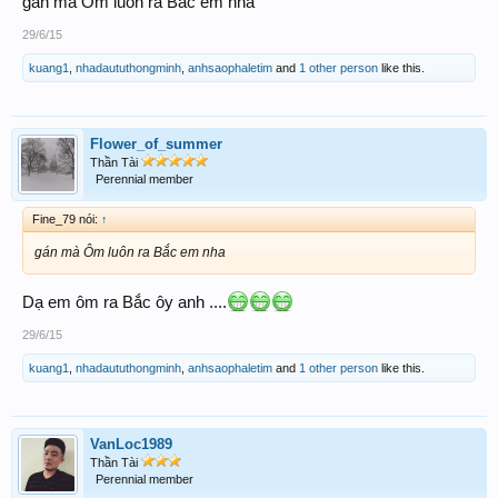
gán mà Ôm luôn ra Bắc em nha
29/6/15
kuang1
,
nhadaututhongminh
,
anhsaophaletim
and
1 other person
like this.
Flower_of_summer
Thần Tài
Perennial member
Fine_79 nói:
↑
gán mà Ôm luôn ra Bắc em nha
Dạ em ôm ra Bắc ôy anh ....
29/6/15
kuang1
,
nhadaututhongminh
,
anhsaophaletim
and
1 other person
like this.
VanLoc1989
Thần Tài
Perennial member