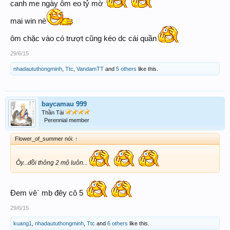
canh me ngày ôm eo tỷ mờ
mai win nè
ôm chặc vào có trượt cũng kéo dc cái quần
29/6/15
nhadaututhongminh
,
Ttc
,
VandamTT
and
5 others
like this.
baycamau 999
Thần Tài
Perennial member
Flower_of_summer nói:
↑
Ôy...đồi thông 2 mộ luôn...
Đem vêˋ mb đêy cô 5
29/6/15
kuang1
,
nhadaututhongminh
,
Ttc
and
6 others
like this.