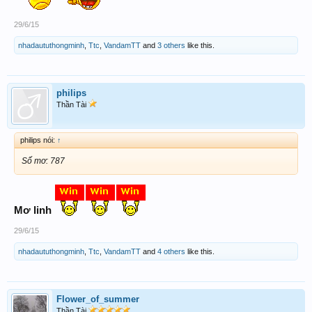
29/6/15
nhadaututhongminh
,
Ttc
,
VandamTT
and
3 others
like this.
philips
Thần Tài
philips nói:
↑
Số mơ: 787
Mơ linh
29/6/15
nhadaututhongminh
,
Ttc
,
VandamTT
and
4 others
like this.
Flower_of_summer
Thần Tài