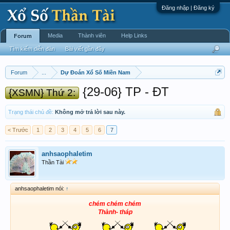
Đăng nhập | Đăng ký
Media
Thành viên
Help Links
Forum
Tìm kiếm diễn đàn
Bài viết gần đây
Forum
...
Dự Đoán Xổ Số Miền Nam
{29-06} TP - ĐT
{XSMN} Thứ 2:
Trạng thái chủ đề:
Không mở trả lời sau này.
< Trước
1
2
3
4
5
6
7
anhsaophaletim
Thần Tài
anhsaophaletim nói:
↑
chém chém chém
Thành- tháp