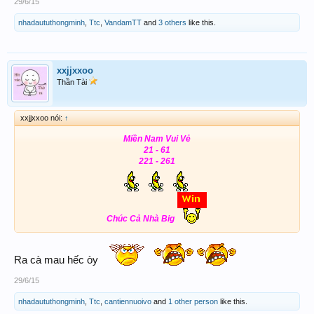
29/6/15
nhadaututhongminh
,
Ttc
,
VandamTT
and
3 others
like this.
xxjjxxoo
Thần Tài
xxjjxxoo nói:
↑
Miền Nam Vui Vẻ
21 - 61
221 - 261
Chúc Cả Nhà Big
Ra cà mau hếc òy
29/6/15
nhadaututhongminh
,
Ttc
,
cantiennuoivo
and
1 other person
like this.