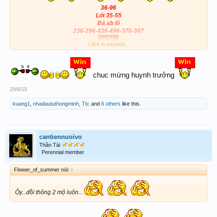
36-96
Lót 35-55
Đá ab lô
236-296-436-496-376-367
Click to expand...
chuc mừng huynh trưởng
29/6/15
kuang1
,
nhadaututhongminh
,
Ttc
and
6 others
like this.
cantiennuoivo
Thần Tài
Perennial member
Flower_of_summer nói:
↑
Ôy...đồi thông 2 mộ luôn...