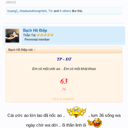
29/6/15
kuang1
,
nhadaututhongminh
,
Ttc
and
6 others
like this.
Bạch Hồ Điệp
Thần Tài
Perennial member
Bạch Hồ Điệp nói:
↑
TP - ĐT
Em có một ước ao .. Em có một khát khao
63
36
Click to expand...
Cái ước ao lớn lao đã nốc ao ..
.. lụm 36 sống wa
ngày chờ wa dời .. ối thần linh ôi