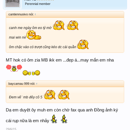
Perennial member
cantiennuoivo nói:
↑
canh me ngày ôm eo tỷ mờ
mai win nè
ôm chặc vào có trượt cũng kéo dc cái quần
MT hok có ôm zia MB ikk em ...đẹp á...may mắn em nha
baycamau 999 nói:
↑
Đem vêˋ mb đêy cô 5
Dạ em duyệt ôy muh em còn chờ fax qua anh Đồng ảnh ký
cái rụp nữa là em nhảy
29/6/15