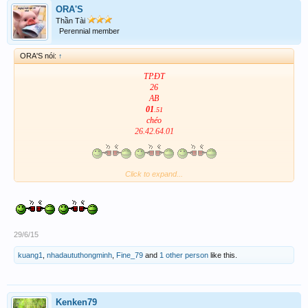
ORA'S
Thần Tài
Perennial member
ORA'S nói:
↑
TP.ĐT
26
AB
01
.
51
chéo
26.42.64.01
Click to expand...
29/6/15
kuang1
,
nhadaututhongminh
,
Fine_79
and
1 other person
like this.
Kenken79