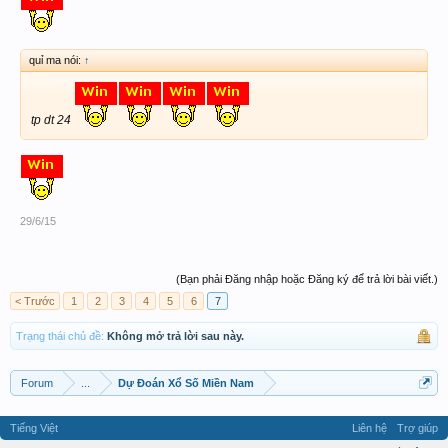
quỉ ma nói:
↑
tp dt 24
29/6/15
(Bạn phải Đăng nhập hoặc Đăng ký để trả lời bài viết.)
< Trước
1
2
3
4
5
6
7
Trạng thái chủ đề:
Không mở trả lời sau này.
Forum
...
Dự Đoán Xổ Số Miền Nam
Tiếng Việt
Liên hệ
Trợ giúp