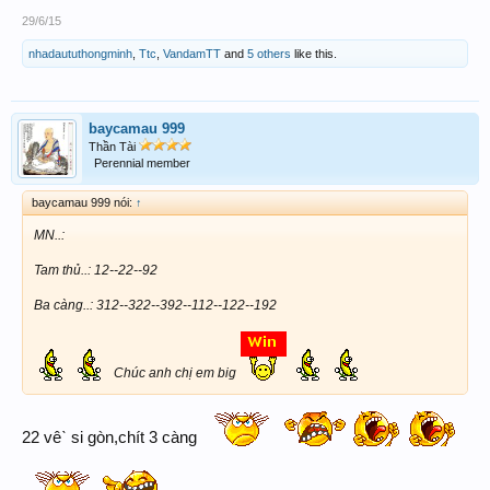
29/6/15
nhadaututhongminh
,
Ttc
,
VandamTT
and
5 others
like this.
baycamau 999
Thần Tài
Perennial member
baycamau 999 nói:
↑
MN..:
Tam thủ..: 12--22--92
Ba càng..: 312--322--392--112--122--192
Chúc anh chị em big
22 vêˋ si gòn,chít 3 càng