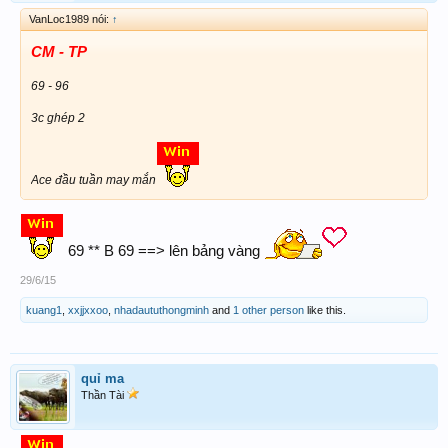
VanLoc1989 nói:
↑
CM - TP
69 - 96
3c ghép 2
Ace đầu tuần may mắn
69 ** B 69 ==> lên bảng vàng
29/6/15
kuang1
,
xxjjxxoo
,
nhadaututhongminh
and
1 other person
like this.
quỉ ma
Thần Tài