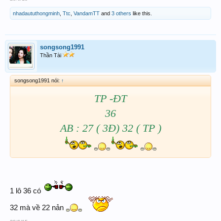
nhadaututhongminh
,
Ttc
,
VandamTT
and
3 others
like this.
songsong1991
Thần Tài
songsong1991 nói:
↑
TP -ĐT
36
AB : 27 ( 3Đ) 32 ( TP )
1 lô 36 có
32 mà về 22 nản