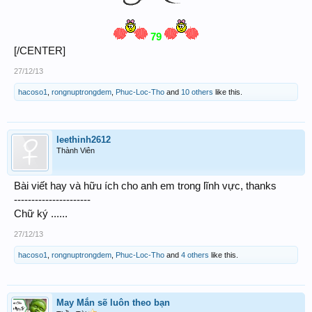
79
[/CENTER]
27/12/13
hacoso1
,
rongnuptrongdem
,
Phuc-Loc-Tho
and
10 others
like this.
leethinh2612
Thành Viên
Bài viết hay và hữu ích cho anh em trong lĩnh vực, thanks
----------------------
Chữ ký ......
27/12/13
hacoso1
,
rongnuptrongdem
,
Phuc-Loc-Tho
and
4 others
like this.
May Mắn sẽ luôn theo bạn