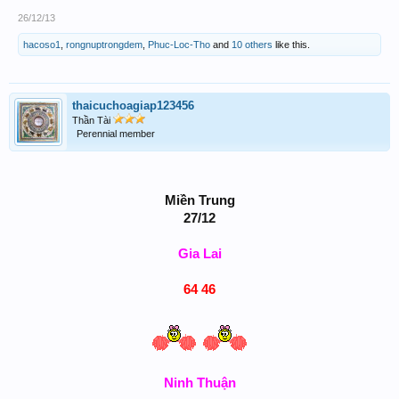
26/12/13
hacoso1
,
rongnuptrongdem
,
Phuc-Loc-Tho
and
10 others
like this.
thaicuchoagiap123456
Thần Tài
Perennial member
Miền Trung
27/12
Gia Lai
64 46
Ninh Thuận