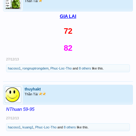
Thần Tài
GIA LAI
72
82
27/12/13
hacoso1
,
rongnuptrongdem
,
Phuc-Loc-Tho
and
8 others
like this.
thuyhakt
Thần Tài
NThuan 59-95
27/12/13
hacoso1
,
kuang1
,
Phuc-Loc-Tho
and
8 others
like this.