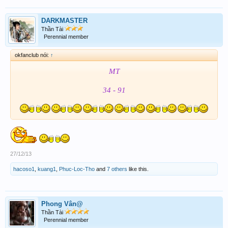
DARKMASTER
Thần Tài
Perennial member
okfanclub nói:
↑
MT
34 - 91
27/12/13
hacoso1
,
kuang1
,
Phuc-Loc-Tho
and
7 others
like this.
Phong Vân@
Thần Tài
Perennial member