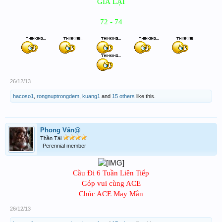
GIÀ LẠI
72 - 74
26/12/13
hacoso1
,
rongnuptrongdem
,
kuang1
and
15 others
like this.
Phong Vân@
Thần Tài
Perennial member
Cầu Đi 6 Tuần Liên Tiếp
Góp vui cùng ACE
Chúc ACE May Mắn​
26/12/13