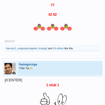
77
42 92
26/12/13
hacoso1
,
rongnuptrongdem
,
kuang1
and
14 others
like this.
hanngocnga
Thần Tài
[/CENTER]
1 nhát 1​