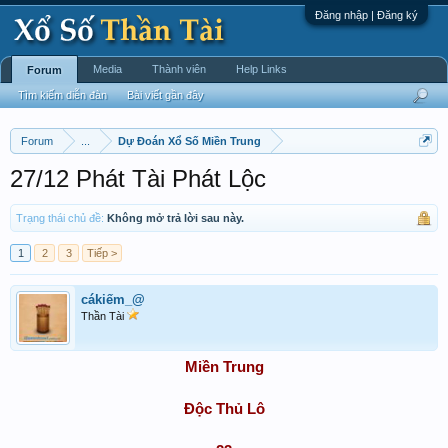
Đăng nhập | Đăng ký
Media
Thành viên
Help Links
Forum
Tìm kiếm diễn đàn
Bài viết gần đây
Forum
...
Dự Đoán Xổ Số Miền Trung
27/12 Phát Tài Phát Lộc
Trạng thái chủ đề:
Không mở trả lời sau này.
1
2
3
Tiếp >
cákiếm_@
Thần Tài
Miền Trung
Độc Thủ Lô