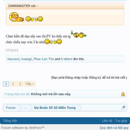
DARKMASTER nói:
↑
Chào hiền đệ dạo nầy sao rồi,PV ko thấy em tg
chúc chiều nay win 3 ki nhá
27/12/13
hacoso1
,
kuang1
,
Phuc-Loc-Tho
and
5 others
like this.
(Bạn phải Đăng nhập hoặc Đăng ký để trả lời bài viết.)
1
2
3
Tiếp >
Trạng thái chủ đề:
Không mở trả lời sau này.
Forum
...
Dự Đoán Xổ Số Miền Trung
Tiếng Việt
Liên hệ
Trợ giúp
Forum software by XenForo™
Quy định và Nội quy