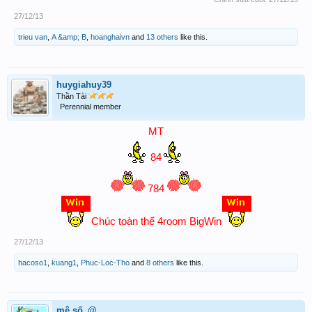
27/12/13
trieu van
,
A &amp; B
,
hoanghaivn
and
13 others
like this.
huygiahuy39
Thần Tài
Perennial member
MT
84
784
Chúc toàn thể 4room BigWin
27/12/13
hacoso1
,
kuang1
,
Phuc-Loc-Tho
and
8 others
like this.
mê số_@