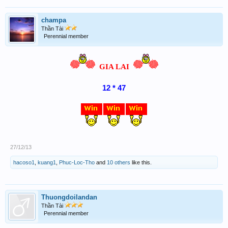
champa
Thần Tài
Perennial member
GIA LAI
12 * 47
27/12/13
hacoso1
,
kuang1
,
Phuc-Loc-Tho
and
10 others
like this.
Thuongdoilandan
Thần Tài
Perennial member