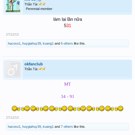
Thần Tài
Perennial member
làm lại lần nữa
31
5
27/12/13
hacoso1
,
huygiahuy39
,
kuang1
and
6 others
like this.
okfanclub
Thần Tài
MT
34 - 91
27/12/13
hacoso1
,
huygiahuy39
,
kuang1
and
7 others
like this.