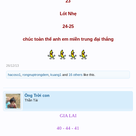
23
Lót Nhẹ
24-25
chúc toàn thể anh em miền trung đại thắng
26/12/13
hacoso1
,
rongnuptrongdem
,
kuang1
and
16 others
like this.
Ông Trời con
Thần Tài
GIA LAI
40 - 44 - 41