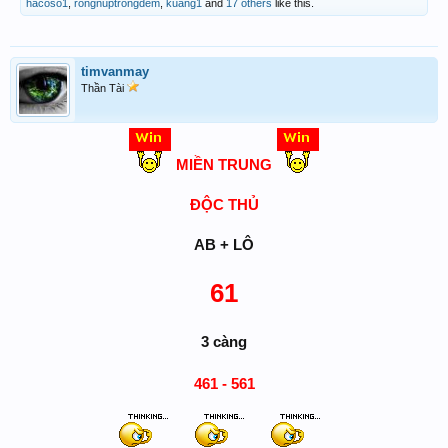
hacoso1
,
rongnuptrongdem
,
kuang1
and
17 others
like this.
timvanmay
Thần Tài
MIỀN TRUNG
ĐỘC THỦ
AB + LÔ
61
3 càng
461 - 561