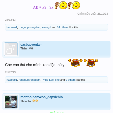
AB = x9 , 9x
Chỉnh sửa cuối:
26/12/13
26/12/13
hacoso1
,
rongnuptrongdem
,
kuang1
and
14 others
like this.
cacbacyentam
Thành Viên
Các cao thủ cho mình kon độc thủ y!!!
26/12/13
hacoso1
,
rongnuptrongdem
,
Phuc-Loc-Tho
and
9 others
like this.
motthoibanveso_dapxichlo
Thần Tài