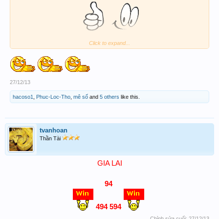
Click to expand...
79
[/CENTER]
27/12/13
hacoso1
,
Phuc-Loc-Tho
,
mê số
and
5 others
like this.
tvanhoan
Thần Tài
GIA LAI​
94
494 594
Chỉnh sửa cuối:
27/12/13