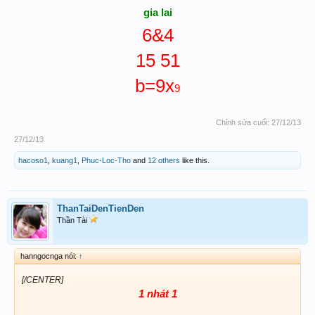
gia lai
6&4
15 51
b=9x
9
Chỉnh sửa cuối:
27/12/13
27/12/13
hacoso1
,
kuang1
,
Phuc-Loc-Tho
and
12 others
like this.
ThanTaiDenTienDen
Thần Tài
hanngocnga nói:
↑
[/CENTER]
1 nhát 1​