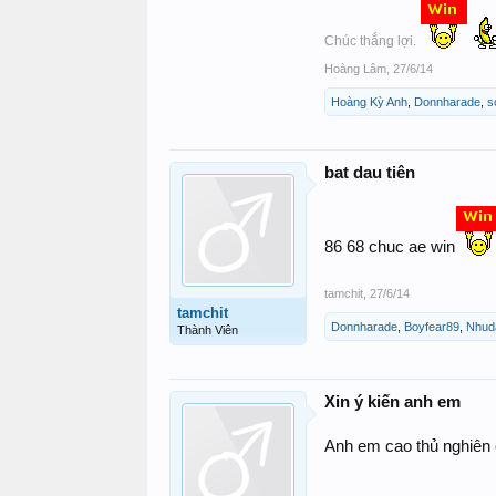
Chúc thắng lợi.
Hoàng Lâm
,
27/6/14
Hoàng Kỳ Anh
,
Donnharade
,
s
bat dau tiên
86 68 chuc ae win
tamchit
,
27/6/14
tamchit
Donnharade
,
Boyfear89
,
Nhud
Thành Viên
Xin ý kiến anh em
Anh em cao thủ nghiên c