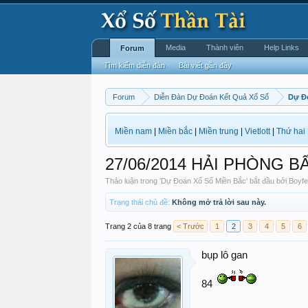
Media
Thành viên
Help Links
Forum
Tìm kiếm diễn đàn
Bài viết gần đây
Forum
Diễn Đàn Dự Đoán Kết Quả Xổ Số
Dự Đ
Miền nam
|
Miền bắc
|
Miền trung
|
Vietlott
|
Thứ hai
27/06/2014 HẢI PHÒNG B
Thảo luận trong '
Dự Đoán Xổ Số Miền Bắc
' bắt đầu bởi
Boyfe
Trạng thái chủ đề:
Không mở trả lời sau này.
Trang 2 của 8 trang
< Trước
1
2
3
4
5
6
bụp lô gan
84