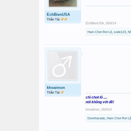
EchBienUSA
Thần Tài
EchBienUSA
,
26/6/14
Ham Chơi Rơi Lệ
,
sode123
,
N
khoaimon
Thần Tài
chỉ chơi lô ....
nói không với đề!
khoaimon
,
26/6/14
Donnharade
,
Ham Chơi Rơi L