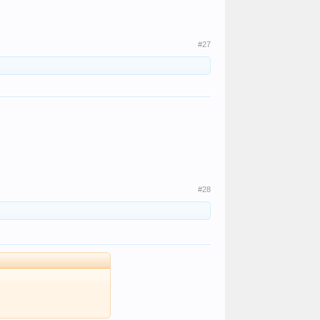
#27
#28