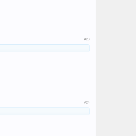
#23
#24