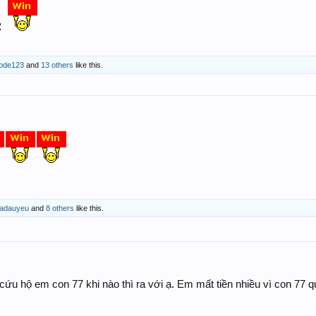
ode123
and
13 others
like this.
adauyeu
and
8 others
like this.
ứu hộ em con 77 khi nào thì ra với ạ. Em mất tiền nhiều vì con 77 