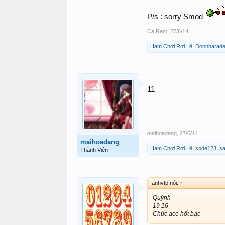
P/s : sorry Smod
Cà Rem
,
27/6/14
Ham Chơi Rơi Lệ
,
Donnharad
11
maihoadang
,
27/6/14
maihoadang
Ham Chơi Rơi Lệ
,
sode123
,
s
Thành Viên
anhvtp nói:
↑
Quýnh
19 16
Chúc ace hốt bạc