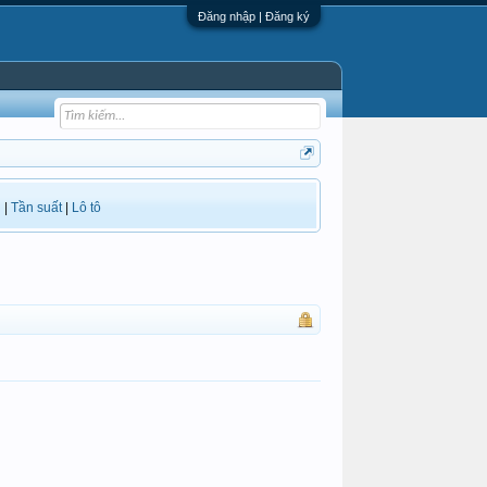
Đăng nhập | Đăng ký
i
|
Tần suất
|
Lô tô