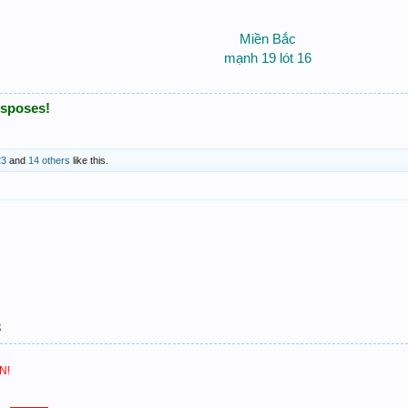
Miền Bắc
mạnh 19 lót 16
isposes!
23
and
14 others
like this.
8
N!