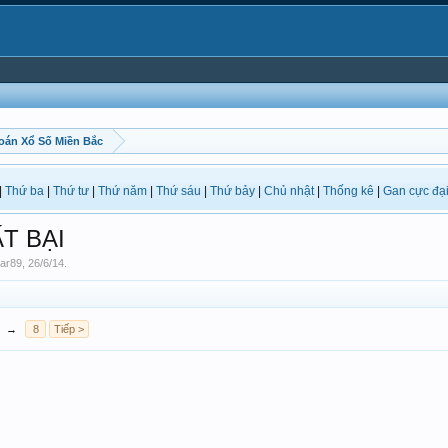
oán Xổ Số Miền Bắc
|
Thứ ba
|
Thứ tư
|
Thứ năm
|
Thứ sáu
|
Thứ bảy
|
Chủ nhật
|
Thống kê
|
Gan cực đạ
ẤT BẠI
ar89
,
26/6/14
.
→
8
Tiếp >