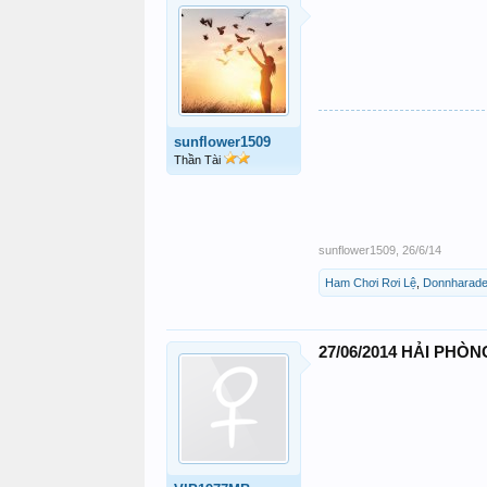
sunflower1509
Thần Tài
sunflower1509
,
26/6/14
Ham Chơi Rơi Lệ
,
Donnharad
27/06/2014 HẢI PHÒN