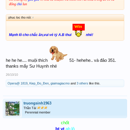
đống
chó
lun
phuc loc tho nói:
↑
Mạnh lô cho chắc ăn,vui vẻ tý A.B thui
nhé!
he he he.... muội thích
51- hehehe.. và đảo 351.
thanks mấy Sư Huynh nhé
26/10/10
Opera@ 1819
,
Kiep_Đo_Đen
,
giaimagiacmo
and
3 others
like this.
truongsinh1963
Thần Tài
Perennial member
chốt
bt vt
ab lô