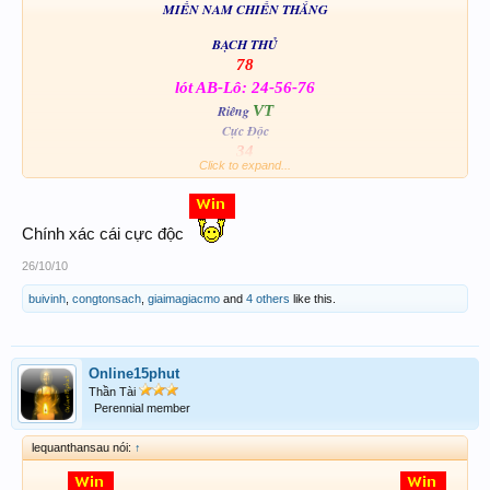
MIỀN NAM CHIẾN THẮNG
BẠCH THỦ
78
lót AB-Lô: 24-56-76
Riêng
VT
Cực Độc
34
Click to expand...
351 - 434-343
3 càng may mắn:
CHÚC ACE www.xosothantai.com BIG WIN
Chính xác cái cực độc
26/10/10
buivinh
,
congtonsach
,
giaimagiacmo
and
4 others
like this.
Online15phut
Thần Tài
Perennial member
lequanthansau nói:
↑