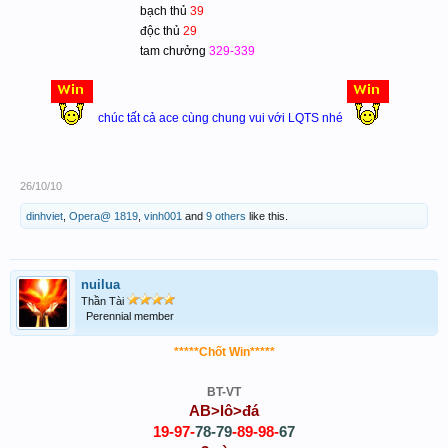
bạch thủ
39
độc thủ
29
tam chưởng
329-339
chúc tất cả ace cùng chung vui với LQTS nhé
26/10/10
dinhviet
,
Opera@ 1819
,
vinh001
and
9 others
like this.
nuilua
Thần Tài
Perennial member
*****Chốt Win*****
BT-VT
AB>lô>đá
19-97-
78-79
-89-98-
67