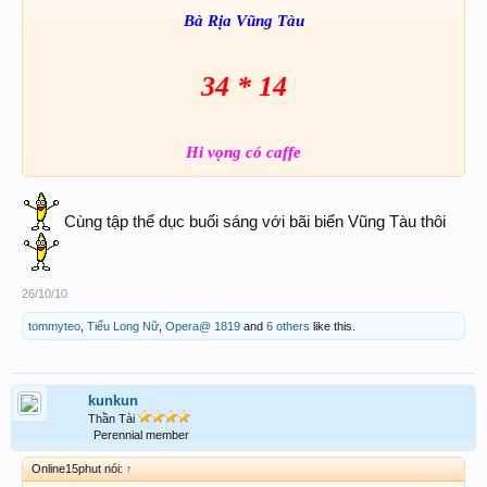
Bà Rịa Vũng Tàu
34 * 14
Hi vọng có caffe
Cùng tập thể dục buổi sáng với bãi biển Vũng Tàu thôi
26/10/10
tommyteo
,
Tiểu Long Nữ
,
Opera@ 1819
and
6 others
like this.
kunkun
Thần Tài
Perennial member
Online15phut nói:
↑