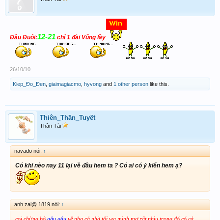
12-21
Đầu Đuôi:
chỉ 1 đài Vũng lầy
26/10/10
Kiep_Đo_Đen
,
giaimagiacmo
,
hyvong
and
1 other person
like this.
Thiên_Thần_Tuyết
Thần Tài
navado nói:
↑
Có khi nèo nay 11 lại về đầu hem ta ? Có ai có ý kiến hem ạ?
anh zai@ 1819 nói:
↑
coi chừng bộ
gâu gâu
về nha cả nhà,tối wa mình mơ rất nhìu trong đó có cả