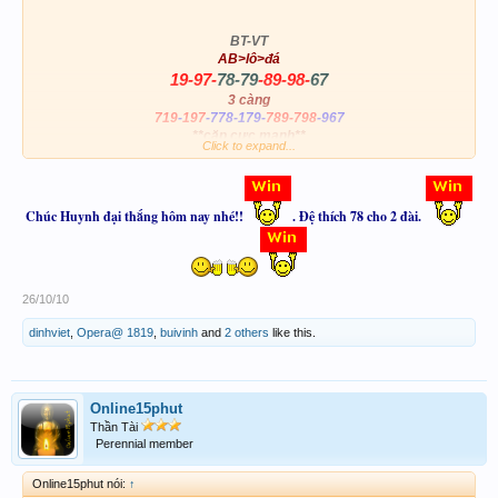
BT-VT
AB>lô>đá
19-97-
78-79
-89-98-
67
3 càng
719
-
197
-778-179-
789-798
-967
**cặp cực mạnh**
Click to expand...
99
199-799-899-999
Chúc Huynh đại thắng hôm nay nhé!!
. Đệ thích 78 cho 2 đài.
Chúc ACE một ngày Win to
26/10/10
dinhviet
,
Opera@ 1819
,
buivinh
and
2 others
like this.
Online15phut
Thần Tài
Perennial member
Online15phut nói:
↑