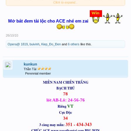
Click to expand...
Thân chúc ace xstt làm ăn phát tài
Mở bát đem tài lộc cho ACE nhé em zai
26/10/10
Opera@ 1819
,
buivinh
,
Kiep_Đo_Đen
and
6 others
like this.
kunkun
Thần Tài
Perennial member
MIỀN NAM CHIẾN THẮNG
BẠCH THỦ
78
lót AB-Lô: 24-56-76
Riêng
VT
Cực Độc
34
351 - 434-343
3 càng may mắn:
CHÚC ACE www.xosothantai.com BIG WIN