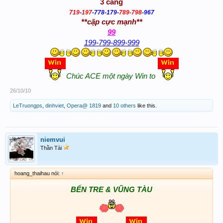
3 càng
719
-
197
-778-179-
789-798
-967
**cặp cực mạnh**
99
199-799-899-999
Chúc ACE một ngày Win to
26/10/10
LeTruongps
,
dinhviet
,
Opera@ 1819
and
10 others
like this.
niemvui
Thần Tài
hoang_thaihau nói:
↑
BẾN TRE & VŨNG TÀU