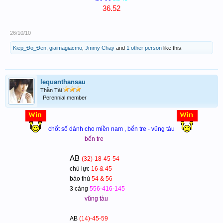
36.52
26/10/10
Kiep_Đo_Đen
,
giaimagiacmo
,
Jmmy Chay
and
1 other person
like this.
lequanthansau
Thần Tài
Perennial member
chốt số dành cho miền nam , bến tre - vũng tàu
bến tre
AB
(32)-18-45-54
chủ lực
16 & 45
bảo thủ
54 & 56
3 càng
556-416-145
vũng tàu
AB
(14)-45-59