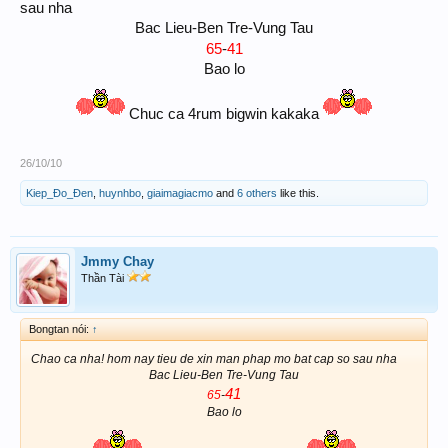
sau nha
Bac Lieu-Ben Tre-Vung Tau
41
65
-
Bao lo
Chuc ca 4rum bigwin kakaka
26/10/10
Kiep_Đo_Đen
,
huynhbo
,
giaimagiacmo
and
6 others
like this.
Jmmy Chay
Thần Tài
Bongtan nói:
↑
Chao ca nha! hom nay tieu de xin man phap mo bat cap so sau nha
Bac Lieu-Ben Tre-Vung Tau
41
65
-
Bao lo