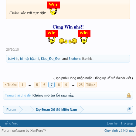
Chính xác cái cực độc
Cùng Win nhé!!
26/10/10
buivinh
,
bí mật bật mí
,
Kiep_Đo_Đen
and
3 others
like this.
(Bạn phải Đăng nhập hoặc Đăng ký để trả lời bài viết.)
< Trước
1
←
5
6
7
8
9
→
25
Tiếp >
Trạng thái chủ đề:
Không mở trả lời sau này.
Forum
...
Dự Đoán Xổ Số Miền Nam
Tiếng Việt
Liên hệ
Trợ giúp
Forum software by XenForo™
Quy định và Nội quy