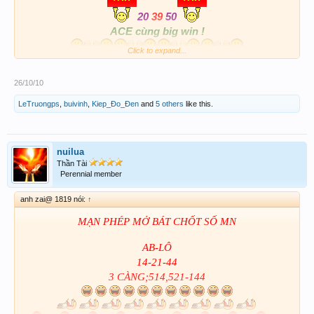
20
39
50
ACE cùng big win !
Click to expand...
CHÚC TỶ CHIỀU NAY TOÀN THẮNG NHÉ !
ÔM EO TỶ
26/10/10
LeTruongps
,
buivinh
,
Kiep_Đo_Đen
and
5 others
like this.
39 NÈ!
nuilua
Thần Tài
Perennial member
anh zai@ 1819 nói:
↑
MẠN PHÉP MỞ BÁT CHỐT SỐ MN
AB-LÔ
14-21-44
3 CÀNG;514,521-144