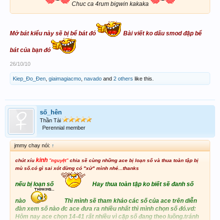
Chuc ca 4rum bigwin kakaka
Mở bát kiểu này sẽ bị bể bát đó
Bài viết ko dấu smod đập bể
bát của bạn đó
26/10/10
Kiep_Đo_Đen
,
giaimagiacmo
,
navado
and
2 others
like this.
số_hên
Thần Tài
Perennial member
jmmy chay nói:
↑
kinh
chút xíu
chia sẽ cùng những ace bị loạn số và
thua toàn tập bị
"nguyệt"
mù số.có gì sai xót đừng có "xử" mình nhé...thanks
nếu bị loạn số
Hay thua toàn tập ko biết sẽ đanh số
nào
Thì mình sẽ tham khảo các số của ace trên diễn
đàn xem số nào đc ace đưa ra nhiều nhất thì mình chọn số đó.vd:
Hôm nay ace chọn 14-41 rất nhiều vì cặp số đang theo luồng.tránh