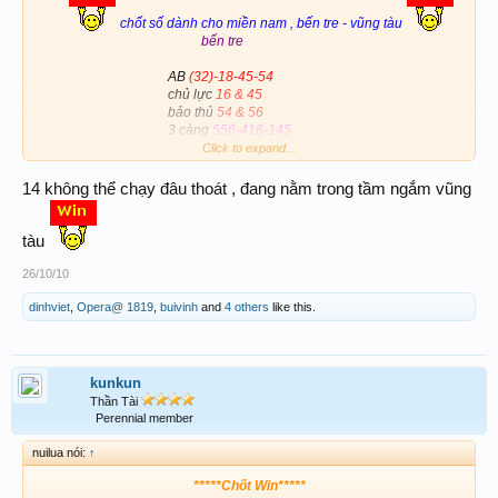
chốt số dành cho miền nam , bến tre - vũng tàu
bến tre
AB
(32)-18-45-54
chủ lực
16 & 45
bảo thủ
54 & 56
3 càng
556-416-145
vũng tàu
Click to expand...
AB
(14)-45-59
14 không thể chạy đâu thoát , đang nằm trong tầm ngắm vũng
bạch thủ
39
độc thủ
29
tam chưởng
329-339
tàu
26/10/10
chúc tất cả ace cùng chung vui với LQTS nhé
dinhviet
,
Opera@ 1819
,
buivinh
and
4 others
like this.
kunkun
Thần Tài
Perennial member
nuilua nói:
↑
*****Chốt Win*****