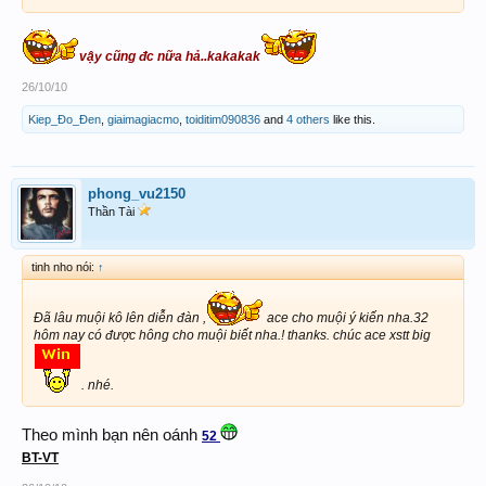
vậy cũng đc nữa hả..kakakak
26/10/10
Kiep_Đo_Đen
,
giaimagiacmo
,
toiditim090836
and
4 others
like this.
phong_vu2150
Thần Tài
tinh nho nói:
↑
Đã lâu muội kô lên diễn đàn ,
ace cho muội ý kiến nha.32
hôm nay có được hông cho muội biết nha.! thanks. chúc ace xstt big
. nhé.
Theo mình bạn nên oánh
52
BT-VT