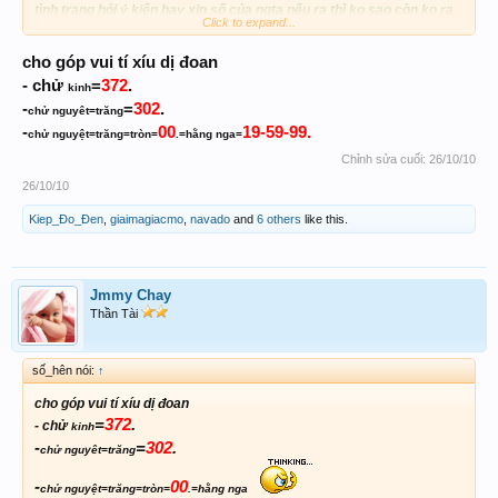
tình trạng hỏi ý kiến hay xin số của ngta nếu ra thì ko sao còn ko ra
Click to expand...
thi sẽ ra sao.
nói túm lại đề thắng hay thua chỉ dựa vào 2 chữ "
hên xui
"
cho góp vui tí xíu dị đoan
=
372
.
- chử
kinh
-
=
302
.
vài dòng chia sẽ mong ace cho ý kiến!!!
chử nguyêt=trăng
-
00
19-59-99.
chử nguyệt=trăng=tròn=
.=hằng nga=
Chỉnh sửa cuối:
26/10/10
26/10/10
Kiep_Đo_Đen
,
giaimagiacmo
,
navado
and
6 others
like this.
Jmmy Chay
Thần Tài
số_hên nói:
↑
cho góp vui tí xíu dị đoan
=
372
.
- chử
kinh
-
=
302
.
chử nguyêt=trăng
-
00
chử nguyệt=trăng=tròn=
.=hằng nga