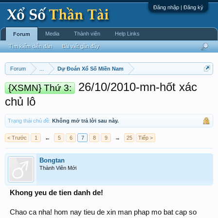
Đăng nhập | Đăng ký
Media
Thành viên
Help Links
Forum
Tìm kiếm diễn đàn
Bài viết gần đây
Forum
...
Dự Đoán Xổ Số Miền Nam
26/10/2010-mn-hốt xác
{XSMN} Thứ 3:
chủ lô
Trạng thái chủ đề:
Không mở trả lời sau này.
< Trước
1
←
5
6
7
8
9
→
25
Tiếp >
Bongtan
Thành Viên Mới
Khong yeu de tien danh de!
Chao ca nha! hom nay tieu de xin man phap mo bat cap so