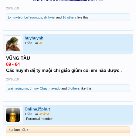
26/10/10
tommyteo
,
LeTruongps
,
dinhviet
and
16 others
like this.
huyhuynh
Thần Tài
VŨNG TÀU
69 - 64
Các huynh đệ tỷ muội chỉ giáo giùm coi em nào được .
26/10/10
giaimagiacmo
,
Jmmy Chay
,
navado
and
3 others
like this.
Online15phut
Thần Tài
Perennial member
kunkun nói:
↑