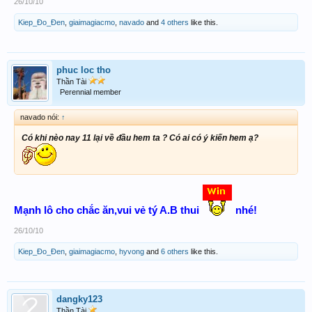
26/10/10
Kiep_Đo_Đen
,
giaimagiacmo
,
navado
and
4 others
like this.
phuc loc tho
Thần Tài
Perennial member
navado nói:
↑
Có khi nèo nay 11 lại về đầu hem ta ? Có ai có ý kiến hem ạ?
Mạnh lô cho chắc ăn,vui vẻ tý A.B thui
nhé!
26/10/10
Kiep_Đo_Đen
,
giaimagiacmo
,
hyvong
and
6 others
like this.
dangky123
Thần Tài