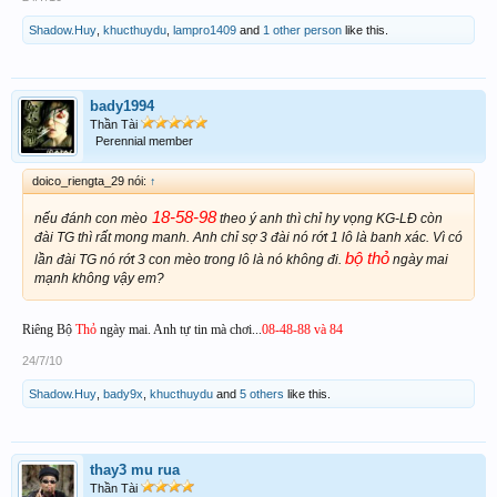
Shadow.Huy
,
khucthuydu
,
lampro1409
and
1 other person
like this.
bady1994
Thần Tài
Perennial member
doico_riengta_29 nói:
↑
18-58-98
nếu đánh con mèo
theo ý anh thì chỉ hy vọng KG-LĐ còn
đài TG thì rất mong manh. Anh chỉ sợ 3 đài nó rớt 1 lô là banh xác. Vì có
bộ thỏ
lần đài TG nó rớt 3 con mèo trong lô là nó không đi.
ngày mai
mạnh không vậy em?
Riêng Bộ
Thỏ
ngày mai. Anh tự tin mà chơi...
08-48-88 và 84
24/7/10
Shadow.Huy
,
bady9x
,
khucthuydu
and
5 others
like this.
thay3 mu rua
Thần Tài