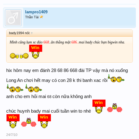
lampro1409
Thần Tài
bady1994 nói:
↑
Mình cũng lụm xc đảo
668
..ăn thẵng mặt
686..
mai bady chúc bạn bigwin
nha.
hix hôm nay em đánh 28 68 86 668 đài TP vậy mà nó xuống
Long An chơi hết may có con 28 k thi banh xac rồi
anh cho em hỏi mai
còn nữa không anh
68
chúc huynh bady mai cuối tuần win to nhé
24/7/10