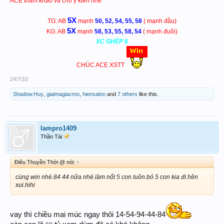
ACE tham khảo và cho ý kiến nhé
5X
TG: AB
mạnh
50, 52, 54, 55, 58
( mạnh đầu)
5X
KG: AB
mạnh
58, 53, 55, 58, 54
( mạnh đuôi)
XC GHÉP 6
CHÚC ACE XSTT
24/7/10
Shadow.Huy
,
giaimagiacmo
,
hiensalon
and
7 others
like this.
lampro1409
Thần Tài
Điêu Thuyền Thời @ nói:
↑
cùng win nhé.84 44 nữa nhé.làm nốt 5 con luôn.bỏ 5 con kia đi.hên
xui.hihi
vay thì chiều mai múc ngay thôi 14-54-94-44-84