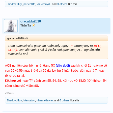
Shadow.Huy
,
perfectlife
,
khucthuydu
and
3 others
like this.
giacatdu2010
Thần Tài
giacatdu2010 nói:
↑
Theo quan sát của giacatdu nhận thấy, ngày
TÝ
thường hay ra
MÈO,
CHUỘT
cho đầu đuôi ( chỉ là ý kiến chủ quan thôi) ACE nghiên cứu
tham khảo nhé
ACE nghiên cứu thêm nhé, Hàng 5X
(đầu đuôi)
sau khi chết 11 ngày nó về
con 50 và 59 ngày thứ 6 và 55 đài LA thứ 7 tuần trước, đến nay là 7 ngày
rồi chưa ra lại.
Kết hợp với ngày TÝ đánh con 55, 54, 58, Kết hợp với KMD (X4) thì con 54
cũng đáng chú ý lắm đấy
24/7/10
Shadow.Huy
,
hiensalon
,
nhantaidatviet
and
6 others
like this.