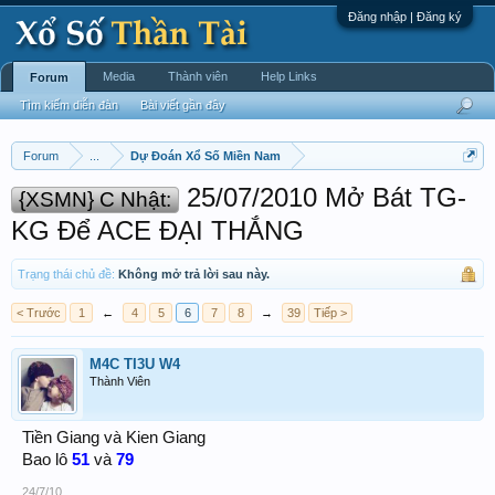
Đăng nhập | Đăng ký
Media
Thành viên
Help Links
Forum
Tìm kiếm diễn đàn
Bài viết gần đây
Forum
...
Dự Đoán Xổ Số Miền Nam
25/07/2010 Mở Bát TG-
{XSMN} C Nhật:
KG Để ACE ĐẠI THẮNG
Trạng thái chủ đề:
Không mở trả lời sau này.
< Trước
1
←
4
5
6
7
8
→
39
Tiếp >
M4C TI3U W4
Thành Viên
Tiền Giang và Kien Giang
Bao lô
51
và
79
24/7/10