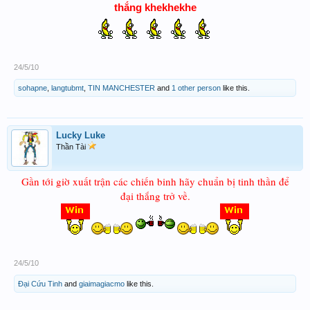
thắng khekhekhe
24/5/10
sohapne
,
langtubmt
,
TIN MANCHESTER
and
1 other person
like this.
Lucky Luke
Thần Tài
Gần tới giờ xuất trận các chiến binh hãy chuẩn bị tinh thần để
đại thắng trở về.
24/5/10
Đại Cứu Tinh
and
giaimagiacmo
like this.