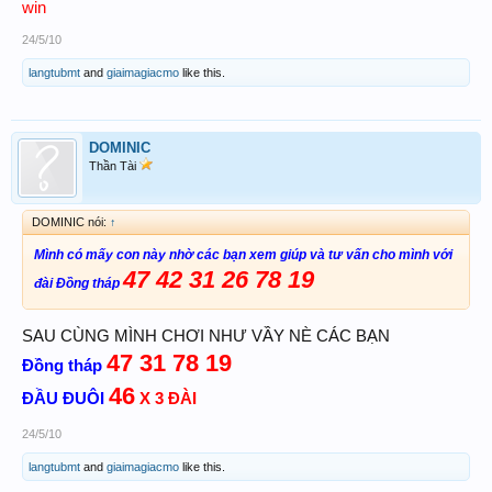
win
24/5/10
langtubmt
and
giaimagiacmo
like this.
DOMINIC
Thần Tài
DOMINIC nói:
↑
Mình có mấy con này nhờ các bạn xem giúp và tư vấn cho mình với
47 42 31 26 78 19
đài Đồng tháp
SAU CÙNG MÌNH CHƠI NHƯ VẦY NÈ CÁC BẠN
47 31 78 19
Đồng tháp
46
ĐẦU ĐUÔI
X 3 ĐÀI
24/5/10
langtubmt
and
giaimagiacmo
like this.