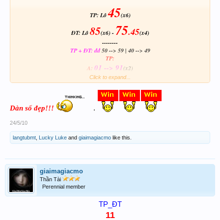
45
TP: Lô
(x6)
75
85
.45
ĐT: Lô
(x6) -
(x4)
--------
TP + ĐT: đđ
50 --> 59 | 40 --> 49
TP:
01 --> 91
A:
(x2)
61.71
Click to expand...
91.98
thêm
(x3) -
(x2)
03 --> 93
B:
(x2)
03.96
93.98.99
thêm
(x3) -
(x2)
Dàn số đẹp!!!
.
ĐT:
09 --> 99
A:
(x2)
24/5/10
49.59
thêm
(x2)
langtubmt
,
Lucky Luke
and
giaimagiacmo
like this.
08 --> 98
B:
(x2)
58.98
thêm
(x2)
giaimagiacmo
Thần Tài
Perennial member
TP_ĐT
11