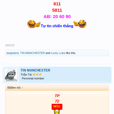
811
5811
AB: 20 60 90
Tự tin chiến thắng
24/5/10
langtubmt
,
TIN MANCHESTER
and
Lucky Luke
like this.
TIN MANCHESTER
Thần Tài
Perennial member
B&Bee nói:
↑
TP
72