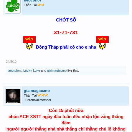
heocon87
Thần Tài
CHỐT SỐ
31-71-731
Đồng Tháp phải có cho e nha
24/5/10
langtubmt
,
Lucky Luke
and
giaimagiacmo
like this.
giaimagiacmo
Thần Tài
Perennial member
Còn 15 phút nữa
chúc ACE XSTT ngày đầu tuần đều nhận lộc vàng thắng
đậm
người người thắng nhà nhà thắng chỉ thằng chủ lô không