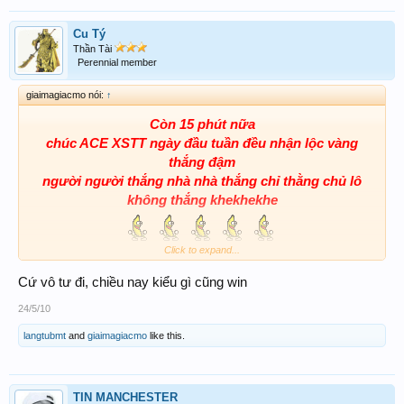
Cu Tý
Thần Tài
Perennial member
giaimagiacmo nói:
↑
Còn 15 phút nữa
chúc ACE XSTT ngày đầu tuần đều nhận lộc vàng
thắng đậm
người người thắng nhà nhà thắng chỉ thằng chủ lô
không thắng khekhekhe
Click to expand...
Cứ vô tư đi, chiều nay kiểu gì cũng win
24/5/10
langtubmt
and
giaimagiacmo
like this.
TIN MANCHESTER