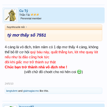
Cu Tý
Thần Tài
Perennial member
huynhcucle nói:
↑
tỷ mơ thấy số 7551
4 càng là vô địch, trăm năm có 1 dịp mơ thấy 4 càng, không
quý báu này, quất thẳng lun, lót nhẹ quay lót
thể bỏ lỡ cơ hội
nếu như bị đảo cũng hok tức
đôi khi giấc mơ trở thành sự thật
Chúc bạn trở thành nhà vô địch nhe !
(viết chữ đỏ choét cho nó hên coi
)
24/5/10
langtubmt
and
giaimagiacmo
like this.