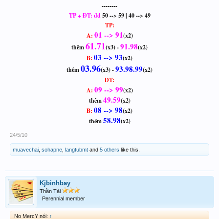
--------
TP + ĐT: đđ
50 --> 59 | 40 --> 49
TP:
01 --> 91
A:
(x2)
61.71
91.98
thêm
(x3) -
(x2)
03 --> 93
B:
(x2)
03.96
93.98.99
thêm
(x3) -
(x2)
ĐT:
09 --> 99
A:
(x2)
49.59
thêm
(x2)
08 --> 98
B:
(x2)
58.98
thêm
(x2)
24/5/10
muavechai
,
sohapne
,
langtubmt
and
5 others
like this.
Kjbinhbay
Thần Tài
Perennial member
No MercY nói:
↑