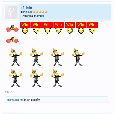
số_hên
Thần Tài
Perennial member
24/5/10
giaimagiacmo
thích bài này.