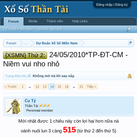
Đăng nhập | Đăng ký
Media
Thành viên
Help Links
Forum
Tìm kiếm diễn đàn
Bài viết gần đây
Forum
...
Dự Đoán Xổ Số Miền Nam
24/05/2010*TP-ĐT-CM -
{XSMN} Thứ 2:
Niềm vui nho nhỏ
Trạng thái chủ đề:
Không mở trả lời sau này.
< Trước
1
←
12
13
14
15
16
→
21
Tiếp >
Cu Tý
Thần Tài
Perennial member
Mới nhặt được 1 chiêu này còn lợi hại hơn nữa nà
515
oánh nuôi lun 3 càng
(từ thứ 2 đến thứ 5)