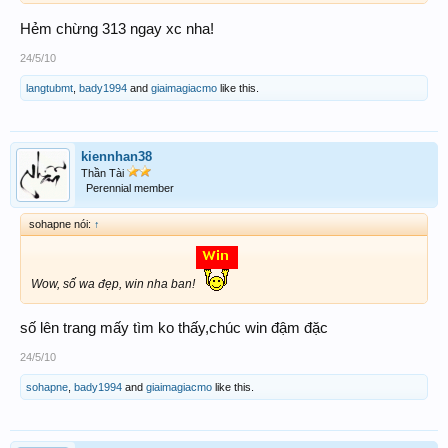
Hẻm chừng 313 ngay xc nha!
24/5/10
langtubmt
,
bady1994
and
giaimagiacmo
like this.
kiennhan38
Thần Tài
Perennial member
sohapne nói:
↑
Wow, số wa đẹp, win nha ban!
số lên trang mấy tìm ko thấy,chúc win đậm đặc
24/5/10
sohapne
,
bady1994
and
giaimagiacmo
like this.