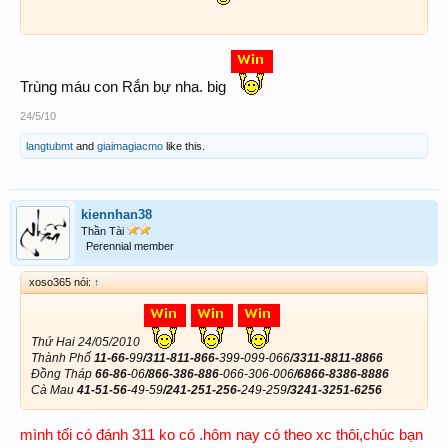
Trùng máu con Rắn bự nha. big
24/5/10
langtubmt
and
giaimagiacmo
like this.
kiennhan38
Thần Tài
Perennial member
xoso365 nói:
↑
Thứ Hai 24/05/2010
Thành Phố
11-66-
99
/311-811-866-
399-099-066
/3311-8811-8866
Đồng Tháp
66-86
-06
/866-386-886
-066-306-006
/6866-8386-8886
Cà Mau
41-51-56
-49-59
/241-251-256-
249-259
/3241-3251-6256
mình tối có đánh 311 ko có .hôm nay có theo xc thôi,chúc bạn