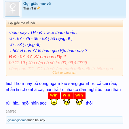
Gọi giấc mơ về
Thần Tài
Gọi giấc mơ về nói:
↑
-hôm nay : TP - Đ T ace tham khảo :
-lô : 57 - 75 - 35 - 53 ( 53 nặng đt )
-lô : 73 ( nặng đt)
-chết vì con 77 lô hum qua liệu hum nay ?
Đ Đ : 07- 47- 87 em nào đây ?
09 11 19 ( liêu cặp có nổ ko 00, 99,44???)
riêng con 211, 711 nó cứ ám mình mãi suốt từ hôm qua
Click to expand...
đến giờ ko bít sao đây???
- con 00 mình thua nó suốt mấy tuần vào ngày thứ 2
hic!!! hôm nay bỏ công ngâm kíu sáng giờ nhức cả cái nầu,
cũng chán nó lắm rùi.
nhắn tin cho nhà cái, hăn trả lời nhà có đám nghỉ bó toàn thân
kính nhờ các tiền bối và các ace góp ý, rất cám ơn.thân
rùi, hic...ngồi nhìn ace
thôi
24/5/10
giaimagiacmo
thích bài này.