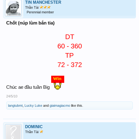
TIN MANCHESTER
Thần Tài
Perennial member
Chốt (núp lùm bắn tỉa)
DT
60 - 360
TP
72 - 372
Chúc ae đầu tuần Big
24/5/10
langtubmt
,
Lucky Luke
and
giaimagiacmo
like this.
DOMINIC
Thần Tài