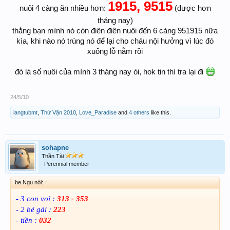
1915, 9515
nuôi 4 càng ăn nhiều hơn:
(được hơn
tháng nay)
thằng bạn mình nó còn điên điên nuôi đến 6 càng 951915 nữa
kìa, khi nào nó trúng nó để lại cho cháu nội hưởng vì lúc đó
xuống lỗ nằm rồi
đó là số nuôi của mình 3 tháng nay òi, hok tin thì tra lại đi
24/5/10
langtubmt
,
Thử Vận 2010
,
Love_Paradise
and
4 others
like this.
sohapne
Thần Tài
Perennial member
be Ngu nói:
↑
- 3 con voi :
313 - 353
- 2 bé gái :
223
- tiền :
032