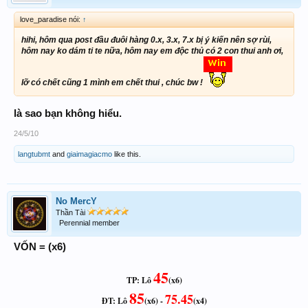
love_paradise nói:
↑
hihi, hôm qua post đầu đuôi hàng 0.x, 3.x, 7.x bị ý kiến nên sợ rùi,
hôm nay ko dám ti te nữa, hôm nay em độc thủ có 2 con thui anh ơi,
lỡ có chết cũng 1 mình em chết thui , chúc bw !
là sao bạn không hiểu.
24/5/10
langtubmt
and
giaimagiacmo
like this.
No MercY
Thần Tài
Perennial member
VỐN = (x6)
45
TP: Lô
(x6)
85
75.45
ĐT: Lô
(x6) -
(x4)