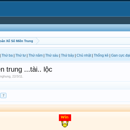
oán Xổ Số Miền Trung
|
Thứ ba
|
Thứ tư
|
Thứ năm
|
Thứ sáu
|
Thứ bảy
|
Chủ nhật
|
Thống kê
|
Gan cực đạ
trung ...tài.. lộc
nghung
,
22/3/11
.
7