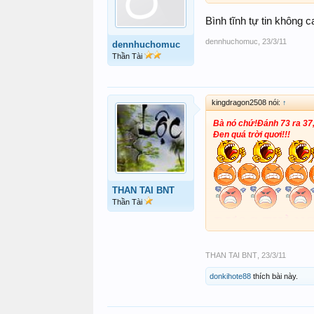
Bình tĩnh tự tin không 
dennhuchomuc
,
23/3/11
dennhuchomuc
Thần Tài
kingdragon2508 nói:
↑
Bà nó chứ!Đánh 73 ra 37,
Đen quá trời quơi!!!
THAN TAI BNT
Thần Tài
DƯOC THÌ NG
THAN TAI BNT
,
23/3/11
donkihote88
thích bài này.