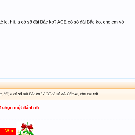
Thân chúc Ace Fr ai cũng BIGWIN
è le, hiii, a có số đài Bắc ko? ACE có số đài Bắc ko, cho em với
CHIẾN THẮNG VỀ ACE SXTT
93
NHẬN
e, hiii, a có số đài Bắc ko? ACE có số đài Bắc ko, cho em với
92 chọn một đánh đi