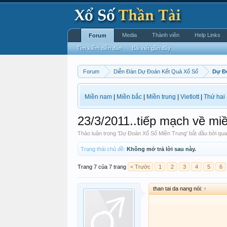
Media
Thành viên
Help Links
Forum
Tìm kiếm diễn đàn
Bài viết gần đây
Forum
Diễn Đàn Dự Đoán Kết Quả Xổ Số
Dự Đ
Miền nam
|
Miền bắc
|
Miền trung
|
Vietlott
|
Thứ hai
23/3/2011..tiếp mạch về miền 
Thảo luận trong '
Dự Đoán Xổ Số Miền Trung
' bắt đầu bởi
qua
Trạng thái chủ đề:
Không mở trả lời sau này.
Trang 7 của 7 trang
< Trước
1
2
3
4
5
6
than tai da nang nói:
↑