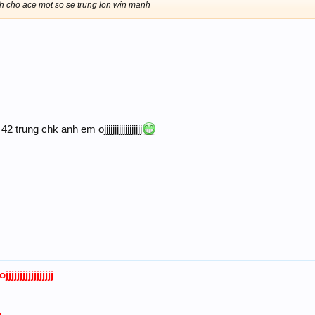
h cho ace mot so se trung lon win manh
trung chk anh em ojjjjjjjjjjjjjjjjjj
jjjjjjjjjjjjj