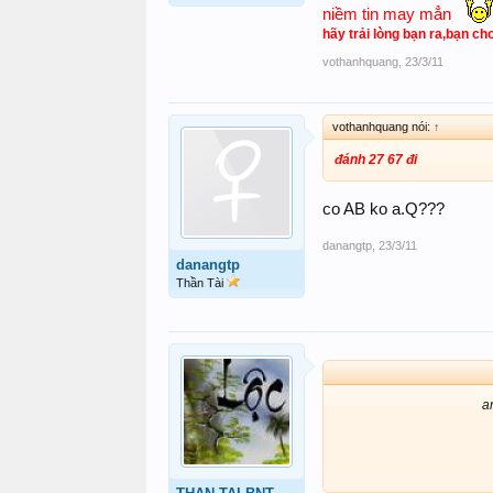
niềm tin may mẳn
hãy trải lòng bạn ra,bạn ch
vothanhquang
,
23/3/11
vothanhquang nói:
↑
đánh 27 67 đi
co AB ko a.Q???
danangtp
,
23/3/11
danangtp
Thần Tài
a