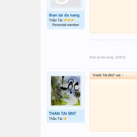
than tai da nang
Thần Tài
Perennial member
than tai da nang
,
23/3/11
THAN TAI BNT nói:
↑
THAN TAI BNT
Thần Tài