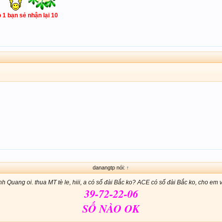
o 1 bạn sẻ nhận lại 10
danangtp nói:
↑
nh Quang oi. thua MT tè le, hiii, a có số đài Bắc ko? ACE có số đài Bắc ko, cho em v
39-72-22-06
SỐ NÀO OK