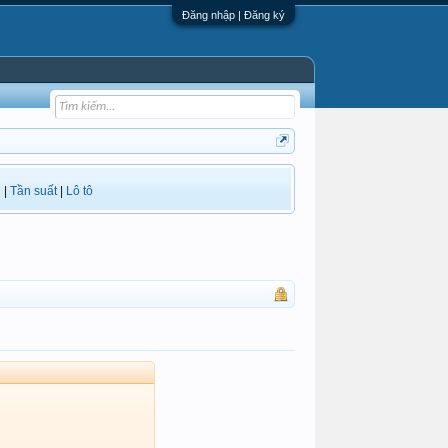
Đăng nhập | Đăng ký
i
|
Tần suất
|
Lô tô