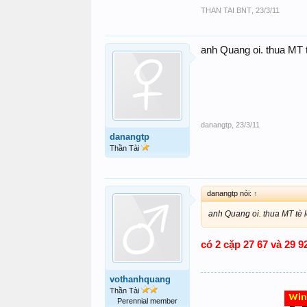
THAN TAI BNT
,
23/3/11
anh Quang oi. thua MT t
danangtp
,
23/3/11
danangtp
Thần Tài
danangtp nói:
↑
anh Quang oi. thua MT tè l
có 2 cặp 27 67 và 29 
vothanhquang
Thần Tài
Perennial member