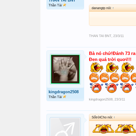
THAN TAI BNT
Thần Tài
danangtp nói:
↑
THAN TAI BNT
,
23/3/11
Bà nó chứ!Đánh 73 ra 
Đen quá trời quơi!!!
kingdragon2508
Thần Tài
kingdragon2508
,
23/3/11
SốtrờiCho nói:
↑