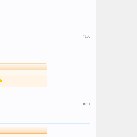
#130
#131