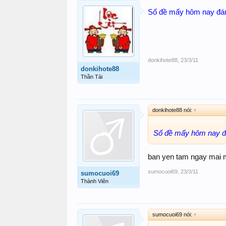
Số đề mấy hôm nay đán
donkihote88
,
23/3/11
donkihote88
Thần Tài
donkihote88 nói:
↑
Số đề mấy hôm nay đá
ban yen tam ngay mai m
sumocuoi69
,
23/3/11
sumocuoi69
Thành Viên
sumocuoi69 nói:
↑