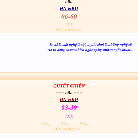
=== o0o ===
ĐN &KH
06-60
1XX
Click to expand...
Lô đề là một nghệ thuật, người chơi là những nghệ sỹ
06
NHẬN LÔ
Đã và đang có rất nhiều nghệ sỹ hy sinh vì nghệ thuật...
QUYẾT CHIẾN
=== o0o ===
ĐN &KH
93-39
7XX
Click to expand...