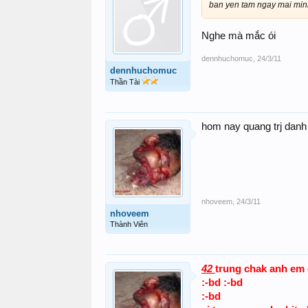
ban yen tam ngay mai min
Nghe mà mắc ói
dennhuchomuc
,
24/3/11
dennhuchomuc
Thần Tài
hom nay quang trj danh 42 
nhoveem
,
24/3/11
nhoveem
Thành Viên
42
trung chak anh em ojjjj
:-bd :-bd
:-bd