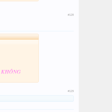
#128
Y KHÔNG
#129