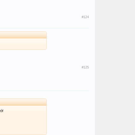
#124
#125
ới