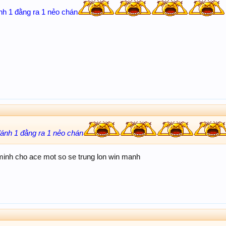
h 1 đằng ra 1 nẻo chán
nh 1 đằng ra 1 nẻo chán
inh cho ace mot so se trung lon win manh