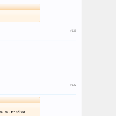
#126
#127
 01 10. Đen vãi loz