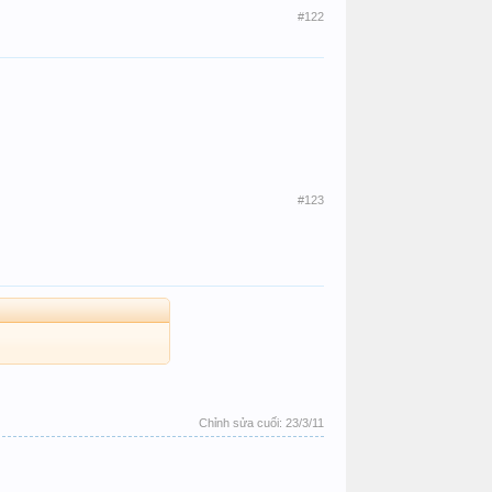
#122
#123
Chỉnh sửa cuối:
23/3/11