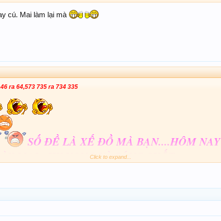
cay cú. Mai làm lại mà
46 ra 64,573 735 ra 734 335
SỐ ĐỀ LÀ XẾ ĐỒ MÀ BẠN....HÔM NA
ÀY MAI...HY VỌNG VÀ SÁNG SUỐT
Click to expand...