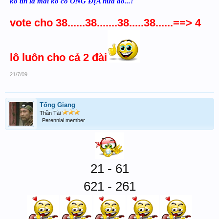
ko tin là mai ko có ÔNG ĐỊA nữa đó...!
vote cho 38......38.......38.....38......==> 4
lô luôn cho cả 2 đài
21/7/09
Tống Giang
Thần Tài
Perennial member
21 - 61
621 - 261