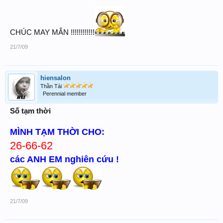
CHÚC MAY MẮN !!!!!!!!!!!!
21/7/09
hiensalon
Thần Tài
Perennial member
Số tạm thời
MÌNH TẠM THỜI CHO:
26-66-62
các ANH EM nghiên cứu !
21/7/09