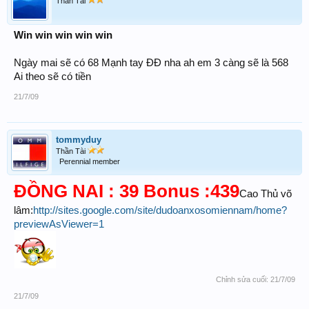
Thần Tài
Win win win win win
Ngày mai sẽ có 68 Mạnh tay ĐĐ nha ah em 3 càng sẽ là 568
Ai theo sẽ có tiền
21/7/09
tommyduy
Thần Tài
Perennial member
ĐỒNG NAI : 39 Bonus :439
Cao Thủ võ
lâm:
http://sites.google.com/site/dudoanxosomiennam/home?
previewAsViewer=1
Chỉnh sửa cuối:
21/7/09
21/7/09