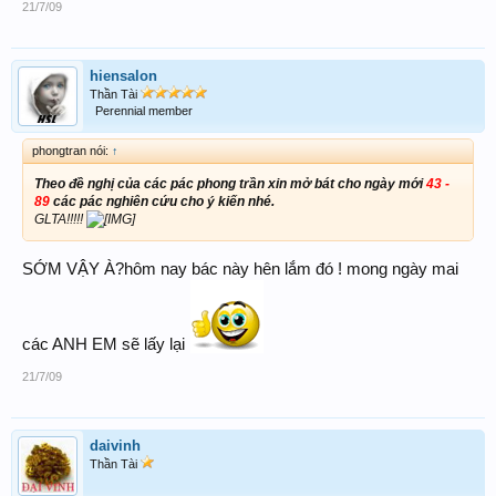
21/7/09
hiensalon
Thần Tài
Perennial member
phongtran nói:
↑
Theo đề nghị của các pác phong trần xin mở bát cho ngày mới
43 -
89
các pác nghiên cứu cho ý kiến nhé.
GLTA!!!!!
SỚM VẬY À?hôm nay bác này hên lắm đó ! mong ngày mai
các ANH EM sẽ lấy lại
21/7/09
daivinh
Thần Tài