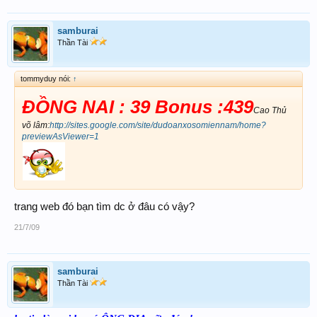
samburai
Thần Tài
tommyduy nói:
↑
ĐỒNG NAI : 39 Bonus :439
Cao Thủ
võ lâm:
http://sites.google.com/site/dudoanxosomiennam/home?
previewAsViewer=1
trang web đó bạn tìm dc ở đâu có vậy?
21/7/09
samburai
Thần Tài