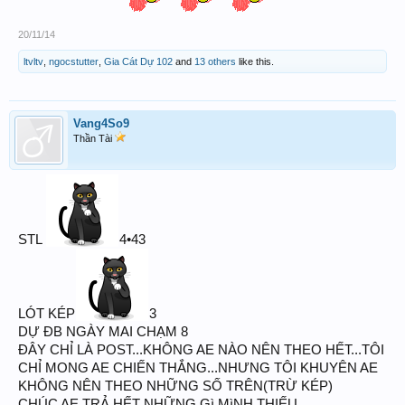
20/11/14
ltvltv
,
ngocstutter
,
Gia Cát Dự 102
and
13 others
like this.
Vang4So9
Thần Tài
STL
4•43
LÓT KÉP
3
DỰ ĐB NGÀY MAI CHẠM 8
ĐÂY CHỈ LÀ POST...KHÔNG AE NÀO NÊN THEO HẾT...TÔI
CHỈ MONG AE CHIẾN THẮNG...NHƯNG TÔI KHUYÊN AE
KHÔNG NÊN THEO NHỮNG SỐ TRÊN(TRỪ KÉP)
CHÚC AE TRẢ HẾT NHỮNG Gì MìNH THIẾU...