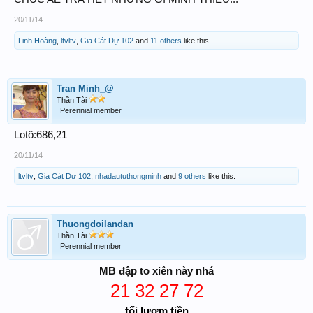
20/11/14
Linh Hoàng
,
ltvltv
,
Gia Cát Dự 102
and
11 others
like this.
Tran Minh_@
Thần Tài
Perennial member
Lotô:686,21
20/11/14
ltvltv
,
Gia Cát Dự 102
,
nhadaututhongminh
and
9 others
like this.
Thuongdoilandan
Thần Tài
Perennial member
MB đập to xiên này nhá
21 32 27 72
tối lượm tiền