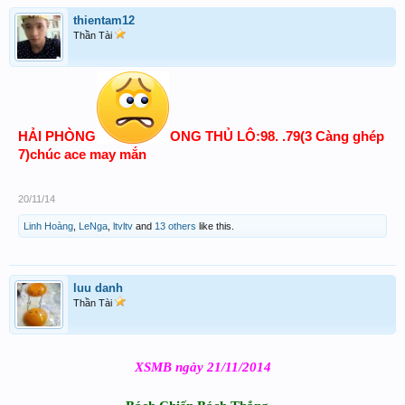
thientam12
Thần Tài
HẢI PHÒNG
ONG THỦ LÔ:98. .79(3 Càng ghép
7)chúc ace may mắn
20/11/14
Linh Hoàng
,
LeNga
,
ltvltv
and
13 others
like this.
luu danh
Thần Tài
XSMB ngày 21/11/2014