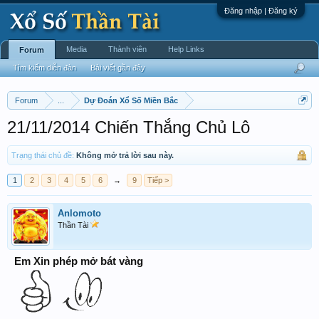
Đăng nhập | Đăng ký
Media
Thành viên
Help Links
Forum
Tìm kiếm diễn đàn
Bài viết gần đây
Forum
...
Dự Đoán Xổ Số Miền Bắc
21/11/2014 Chiến Thắng Chủ Lô
Trạng thái chủ đề:
Không mở trả lời sau này.
1
2
3
4
5
6
→
9
Tiếp >
Anlomoto
Thần Tài
Em Xin phép mở bát vàng