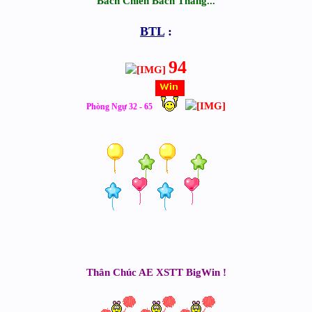
Bách Chiến Bách Thắng...
BTL
:
94
Phòng Ngự 32 - 65
Thân Chúc AE XSTT BigWin !