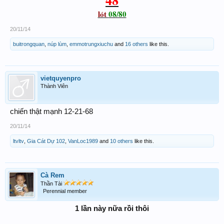
48
lót
08/80
20/11/14
buitrongquan
,
núp lùm
,
emmotrungxiuchu
and
16 others
like this.
vietquyenpro
Thành Viên
chiến thật mạnh 12-21-68
20/11/14
ltvltv
,
Gia Cát Dự 102
,
VanLoc1989
and
10 others
like this.
Cà Rem
Thần Tài
Perennial member
1 lần này nữa rồi thôi