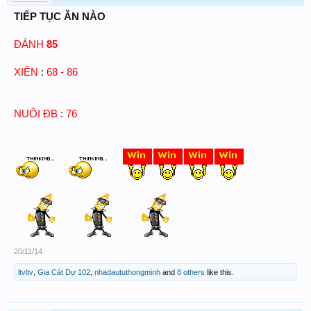
TIẾP TỤC ĂN NÀO
ĐÁNH
85
XIÊN
:
68 - 86
NUÔI ĐB
:
76
20/11/14
ltvltv
,
Gia Cát Dự 102
,
nhadaututhongminh
and
8 others
like this.