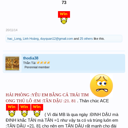
73
20/11/14
hac_Long
,
Linh Hoàng
,
duyquan12@gmail.com
and
25 others
like this.
thodia38
Thần Tài
Perennial member
HẢI PHÒNG :YÊU EM BẰNG CẢ TRÁI TIM
ONG THỦ LÔ :EM :TÂN DẬU :21. 81
. Thân chúc ACE
( Vì đài MB là qua ngày :ĐINH DẬU mà
ĐINH khắc TÂN mà TÂN =1 như vậy ta có và trùng luôn em
:TÂN DẬU =21. 81 cho nên em TÂN DẬU rất mạnh cho đài