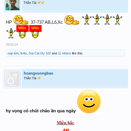
Thần Tài
HP
37-737 AB,Lô,Xc
20/11/14
núp lùm
,
ltvltv
,
Gia Cát Dự 102
and
11 others
like this.
hoangvuongbao
Thần Tài
hy vọng có chút cháo ăn qua ngày
Miền bắc