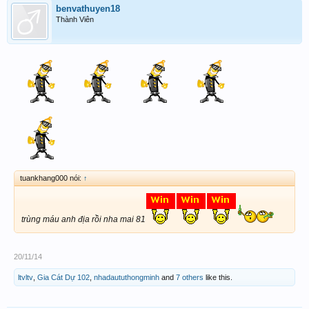
benvathuyen18
Thành Viên
tuankhang000 nói:
↑
trùng máu anh địa rồi nha mai 81
20/11/14
ltvltv
,
Gia Cát Dự 102
,
nhadaututhongminh
and
7 others
like this.