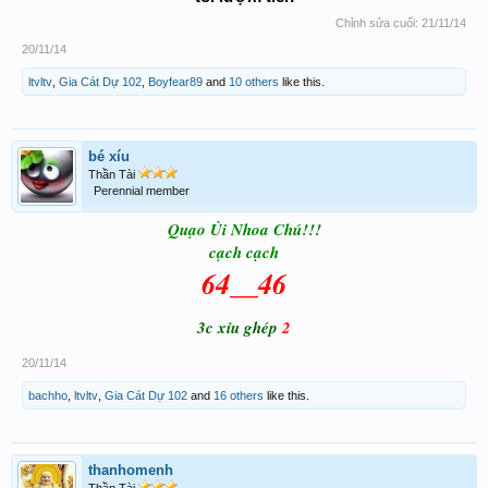
Chỉnh sửa cuối:
21/11/14
20/11/14
ltvltv
,
Gia Cát Dự 102
,
Boyfear89
and
10 others
like this.
bé xíu
Thần Tài
Perennial member
Quạo Ùi Nhoa Chú!!!
cạch cạch
64__46
3c xỉu ghép
2
20/11/14
bachho
,
ltvltv
,
Gia Cát Dự 102
and
16 others
like this.
thanhomenh
Thần Tài