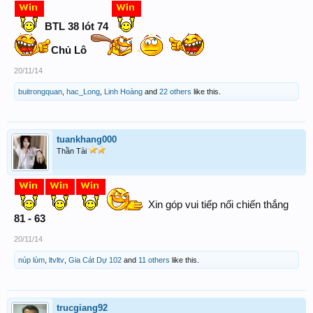
BTL 38 lót 74
Chủ Lô
20/11/14
buitrongquan
,
hac_Long
,
Linh Hoàng
and
22 others
like this.
tuankhang000
Thần Tài
Xin góp vui tiếp nối chiến thắng
81 - 63
20/11/14
núp lùm
,
ltvltv
,
Gia Cát Dự 102
and
11 others
like this.
trucgiang92