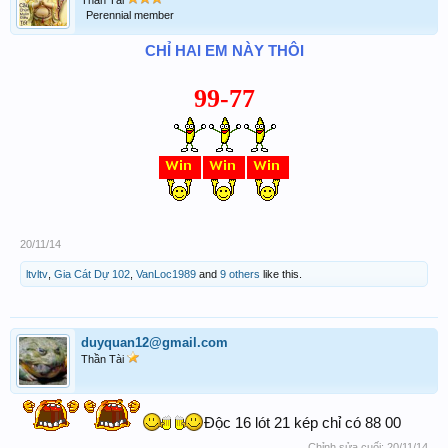
Perennial member
CHỈ HAI EM NÀY THÔI
99-77
20/11/14
ltvltv
,
Gia Cát Dự 102
,
VanLoc1989
and
9 others
like this.
duyquan12@gmail.com
Thần Tài
Độc 16 lót 21 kép chỉ có 88 00
Chỉnh sửa cuối:
20/11/14