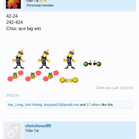
Thần Tài
Perennial member
42-24
242-424
Chúc ace big win
Chỉnh sửa cuối:
21/11/14
20/11/14
hac_Long
,
Linh Hoàng
,
duyquan12@gmail.com
and
17 others
like this.
choichovui89
Thần Tài