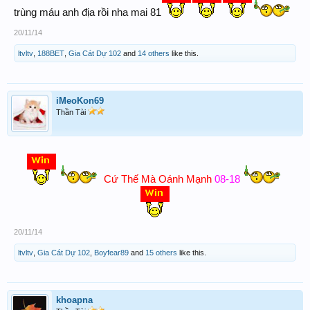
trùng máu anh địa rồi nha mai 81
nên em TÂN DẬU rất mạnh cho đài HẢI PHÒNG nha ACE
20/11/14
)
ltvltv
,
188BET
,
Gia Cát Dự 102
and
14 others
like this.
iMeoKon69
Thần Tài
Cứ Thế Mà Oánh Mạnh
08-18
20/11/14
ltvltv
,
Gia Cát Dự 102
,
Boyfear89
and
15 others
like this.
khoapna