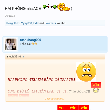
HẢI PHÒNG nha ACE
)
20/11/14
lilknight013
,
Myky898
,
ltvltv
and
34 others
like this.
tuankhang000
Thần Tài
thodia38 nói:
↑
HẢI PHÒNG :YÊU EM BẰNG CẢ TRÁI TIM
ONG THỦ LÔ :EM :TÂN DẬU :21. 81
. Thân chúc ACE
Click to expand...
( Vì đài MB là qua ngày :ĐINH DẬU mà ĐINH khắc
TÂN mà TÂN =1 như vậy ta có và trùng luôn em :TÂN DẬU =21. 81 cho