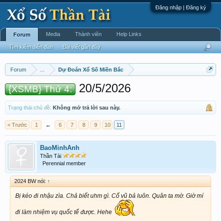
Đăng nhập | Đăng ký
Media
Thành viên
Help Links
Forum
Tìm kiếm diễn đàn
Bài viết gần đây
Forum
...
Dự Đoán Xổ Số Miền Bắc
20/5/2026
{XSMB} Thứ 4:
Trạng thái chủ đề:
Không mở trả lời sau này.
< Trước
1
←
6
7
8
9
10
11
BaoMinhAnh
Thần Tài
Perennial member
2024 BW nói:
↑
Bị kéo đi nhậu zìa. Chả biết uhm gì. Cổ vũ bả luôn. Quân ta mờ. Giờ mí
đi làm nhiệm vụ quốc tế được. Hehe