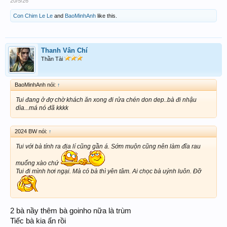
20/5/26
Con Chim Le Le
and
BaoMinhAnh
like this.
Thanh Vân Chí
Thần Tài
BaoMinhAnh nói:
↑
Tui đang ở đợ chờ khách ăn xong đi rửa chén don dep..bà đi nhậu
dìa...má nó đã kkkk
2024 BW nói:
↑
Tui với bà tính ra địa lí cũng gần á. Sớm muộn cũng nên làm đĩa rau
muống xào chứ
Tui đi mình hơi ngại. Mà có bà thì yên tâm. Ai chọc bà uýnh luôn. Đỡ
2 bà nầy thêm bà goinho nữa là trùm
Tiếc bà kia ẩn rồi