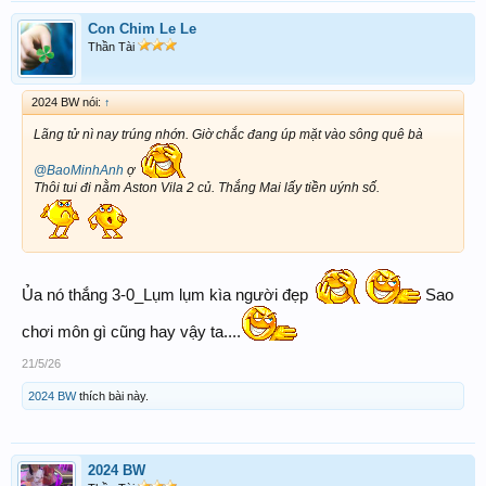
Con Chim Le Le
Thần Tài
2024 BW nói:
↑
Lãng tử nì nay trúng nhớn. Giờ chắc đang úp mặt vào sông quê bà
@BaoMinhAnh
ợ
Thôi tui đi nằm Aston Vila 2 củ. Thắng Mai lấy tiền uýnh số.
Ủa nó thắng 3-0_Lụm lụm kìa người đẹp
Sao
chơi môn gì cũng hay vậy ta....
21/5/26
2024 BW
thích bài này.
2024 BW