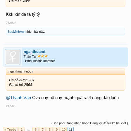
Dã man kkkk
Kkk xin đa tạ tỷ tỷ
21/5/26
BaoMinhAnh
thích bài này.
nganthoamt
Thần Tài
Enthusiastic member
nganthoamt nói:
↑
Dạ có được 20k
Em đi bộ 2568
@Thanh Vân
Cvà nay bộ này mạnh quá ra 4 càng đảo luôn
21/5/26
(Bạn phải Đăng nhập hoặc Đăng ký để trả lời bài viết.)
< Trước
1
←
6
7
8
9
10
11