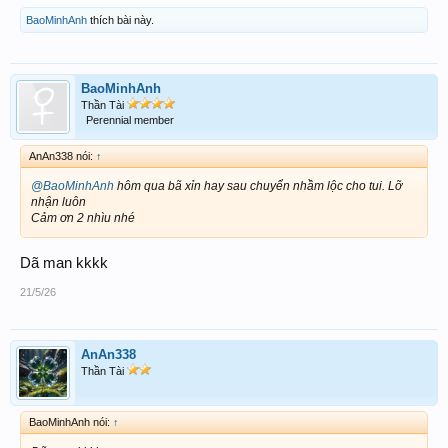
BaoMinhAnh
thích bài này.
BaoMinhAnh
Thần Tài
Perennial member
AnAn338 nói:
↑
@BaoMinhAnh
hôm qua bã xỉn hay sau chuyển nhầm lộc cho tui. Lỡ
nhận luôn
Cảm ơn 2 nhìu nhé
Dã man kkkk
21/5/26
AnAn338
Thần Tài
BaoMinhAnh nói:
↑