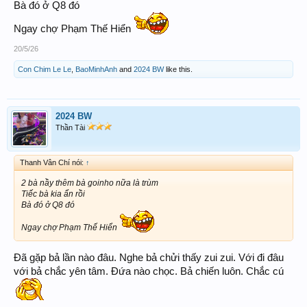
Bà đó ở Q8 đó
Ngay chợ Phạm Thế Hiển
20/5/26
Con Chim Le Le
,
BaoMinhAnh
and
2024 BW
like this.
2024 BW
Thần Tài
Thanh Vân Chí nói:
↑
2 bà nầy thêm bà goinho nữa là trùm
Tiếc bà kia ẩn rồi
Bà đó ở Q8 đó
Ngay chợ Phạm Thế Hiển
Đã gặp bả lần nào đâu. Nghe bả chửi thấy zui zui. Với đi đâu
với bả chắc yên tâm. Đứa nào chọc. Bả chiến luôn. Chắc cú