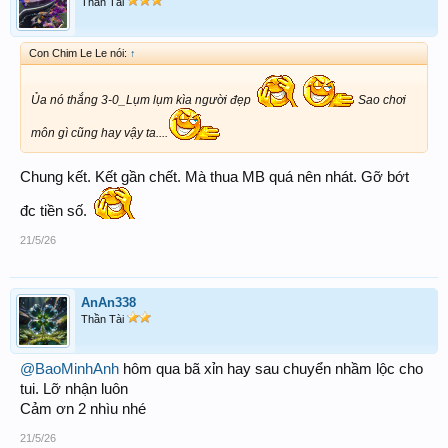
Thần Tài
Con Chim Le Le nói:
↑
Ủa nó thắng 3-0_Lụm lụm kìa người đẹp
Sao chơi
môn gì cũng hay vậy ta....
Chung kết. Kết gần chết. Mà thua MB quá nên nhát. Gỡ bớt
đc tiền số.
21/5/26
AnAn338
Thần Tài
@BaoMinhAnh
hôm qua bã xỉn hay sau chuyển nhầm lộc cho
tui. Lỡ nhận luôn
Cảm ơn 2 nhìu nhé
21/5/26