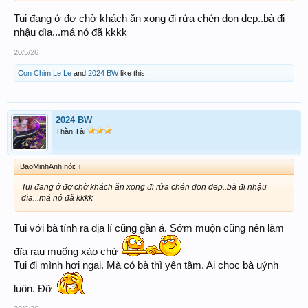
Tui đang ở đợ chờ khách ăn xong đi rửa chén don dep..bà đi
nhậu dìa...má nó đã kkkk
20/5/26
Con Chim Le Le
and
2024 BW
like this.
2024 BW
Thần Tài
BaoMinhAnh nói:
↑
Tui đang ở đợ chờ khách ăn xong đi rửa chén don dep..bà đi nhậu
dìa...má nó đã kkkk
Tui với bà tính ra địa lí cũng gần á. Sớm muộn cũng nên làm
đĩa rau muống xào chứ
Tui đi mình hơi ngại. Mà có bà thì yên tâm. Ai chọc bà uýnh
luôn. Đỡ