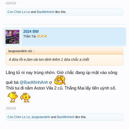
20/5/26
Con Chim Le Le
and
BaoMinhAnh
like this.
2024 BW
Thần Tài
langtutandinh nói:
↑
4 đứa rồi e,làm vài lon dính thêm 1 đứa chắc a chết
Lãng tử nì nay trúng nhớn. Giờ chắc đang úp mặt vào sông
quê bà
@BaoMinhAnh
ợ
Thôi tui đi nằm Aston Vila 2 củ. Thắng Mai lấy tiền uýnh số.
20/5/26
Con Chim Le Le
,
langtutandinh
and
BaoMinhAnh
like this.