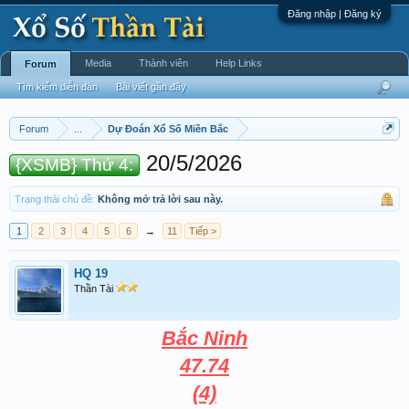
Đăng nhập | Đăng ký
Media
Thành viên
Help Links
Forum
Tìm kiếm diễn đàn
Bài viết gần đây
Forum
...
Dự Đoán Xổ Số Miền Bắc
20/5/2026
{XSMB} Thứ 4:
Trạng thái chủ đề:
Không mở trả lời sau này.
1
2
3
4
5
6
→
11
Tiếp >
HQ 19
Thần Tài
Bắc Ninh
47.74
(4)