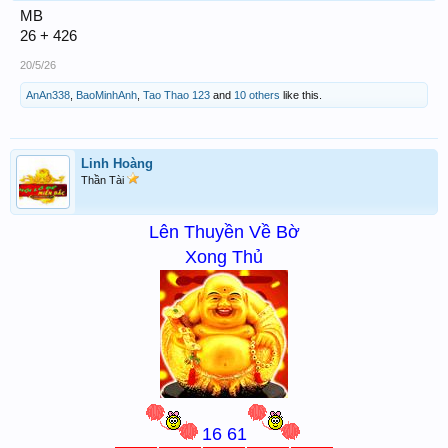
MB
26 + 426
20/5/26
AnAn338
,
BaoMinhAnh
,
Tao Thao 123
and
10 others
like this.
Linh Hoàng
Thần Tài
Lên Thuyền Về Bờ
Xong Thủ
16 61