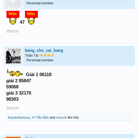
Perennial member
47
20/11/10
bang_chu_cai_bang
Thần Tài
Perennial member
Giải 1 06118
giải 2 85847
59068
giải 3 32170
98303
20/11/10
lequanthansau
,
Vi Tiểu Bảo
and
muscle
like this.