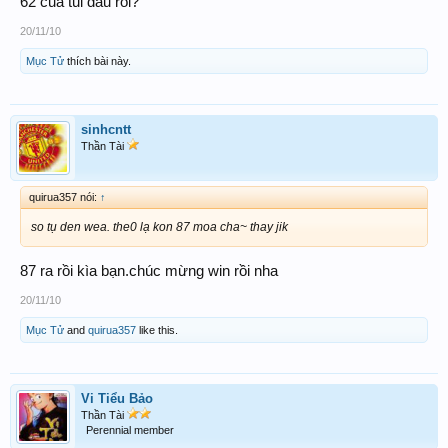
62 của tui đâu rồi?
20/11/10
Mục Tử
thích bài này.
sinhcntt
Thần Tài
quirua357 nói:
↑
so tụ den wea. the0 lạ kon 87 moa cha~ thay jik
87 ra rồi kìa bạn.chúc mừng win rồi nha
20/11/10
Mục Tử
and
quirua357
like this.
Vi Tiểu Bảo
Thần Tài
Perennial member