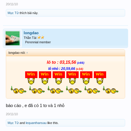
20/11/10
Mục Tử
thích bài này.
longdao
Thần Tài
Perennial member
longdao nói:
↑
lô to : 03,15,56
(x66)
lô nhỏ : 20,59,66
(x34)
báo cáo , e đã có 1 to và 1 nhỏ
20/11/10
Mục Tử
and
lequanthansau
like this.