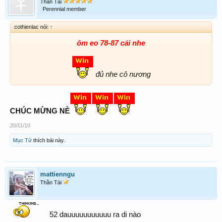
Thần Tài
Perennial member
cothienlac nói:
↑
ôm eo 78-87 cái nhe
đủ nhe cô nương
CHÚC MỪNG NÈ
20/11/10
Mục Tử
thích bài này.
mattienngu
Thần Tài
52 dauuuuuuuuuuu ra di nào