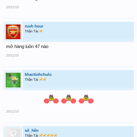
20/11/10
rush hour
Thần Tài
mở hàng luôn 47 nào
20/11/10
khactinhchulo
Thần Tài
20/11/10
số_hên
Thần Tài