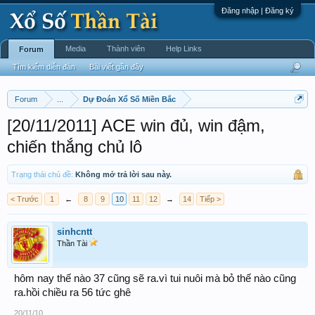
Đăng nhập | Đăng ký
Media
Thành viên
Help Links
Forum
Tìm kiếm diễn đàn
Bài viết gần đây
Forum
...
Dự Đoán Xổ Số Miền Bắc
[20/11/2011] ACE win đủ, win đậm,
chiến thắng chủ lô
Trạng thái chủ đề:
Không mở trả lời sau này.
< Trước
1
←
8
9
10
11
12
→
14
Tiếp >
sinhcntt
Thần Tài
hôm nay thế nào 37 cũng sẽ ra.vì tui nuôi mà bỏ thế nào cũng
ra.hồi chiều ra 56 tức ghê
20/11/10