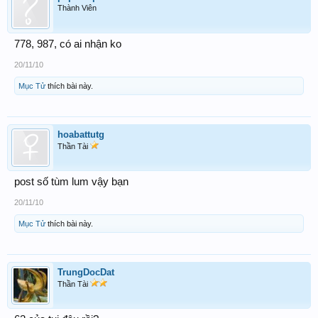
Thành Viên
778, 987, có ai nhận ko
20/11/10
Mục Tử
thích bài này.
hoabattutg
Thần Tài
post số tùm lum vậy bạn
20/11/10
Mục Tử
thích bài này.
TrungDocDat
Thần Tài