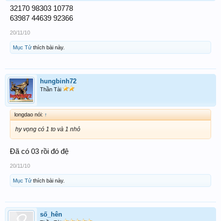
32170 98303 10778
63987 44639 92366
20/11/10
Mục Tử
thích bài này.
hungbinh72
Thần Tài
longdao nói:
↑
hy vọng có 1 to và 1 nhỏ
Đã có 03 rồi đó đệ
20/11/10
Mục Tử
thích bài này.
số_hên