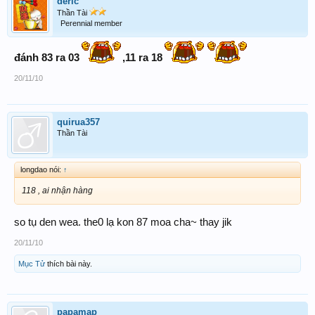
deric
Thần Tài
Perennial member
đánh 83 ra 03
,11 ra 18
20/11/10
quirua357
Thần Tài
longdao nói:
↑
118 , ai nhận hàng
so tụ den wea. the0 lạ kon 87 moa cha~ thay jik
20/11/10
Mục Tử
thích bài này.
papamap