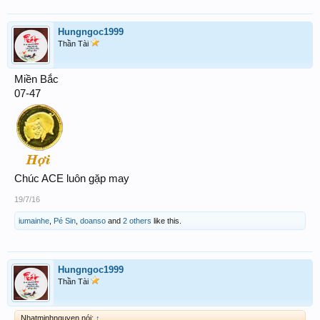
Hungngoc1999
Thần Tài
Miền Bắc
07-47
Chúc ACE luôn gặp may
19/7/16
iumainhe
,
Pé Sin
,
doanso
and
2 others
like this.
Hungngoc1999
Thần Tài
Nhatminhnguyen nói:
↑