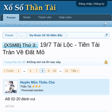
Đăng nhập | Đăng ký
Media
Thành viên
Help Links
Forum
Tìm kiếm diễn đàn
Bài viết gần đây
Forum
...
Dự Đoán Xổ Số Miền Bắc
19/7 Tài Lộc - Tiền Tài
{XSMB} Thứ 3:
Tràn Về Đất Mỏ
Trạng thái chủ đề:
Không mở trả lời sau này.
< Trước
1
←
6
7
8
9
10
→
12
Tiếp >
Huyền Môn Thiếu Chủ
Thần Tài
Perennial member
AB 02-20 đánh vui
19/7/16