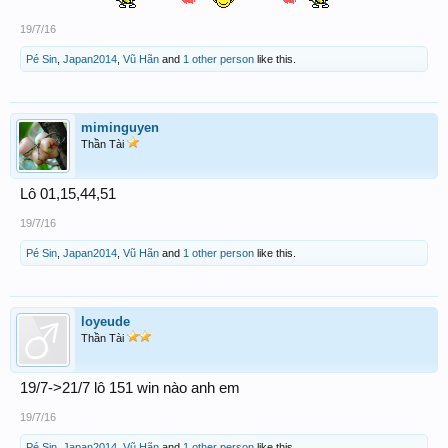
19/7/16
Pé Sin
,
Japan2014
,
Vũ Hãn
and
1 other person
like this.
miminguyen
Thần Tài
Lô 01,15,44,51
19/7/16
Pé Sin
,
Japan2014
,
Vũ Hãn
and
1 other person
like this.
loyeude
Thần Tài
19/7->21/7 lô 151 win nào anh em
19/7/16
Pé Sin
,
Japan2014
,
Vũ Hãn
and
1 other person
like this.