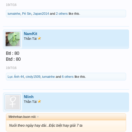
19/7/16
iumainhe
,
Pé Sin
,
Japan2014
and
2 others
like this.
NamKit
Thần Tài
Btl : 80
Btđ : 80
19/7/16
Lục Ánh 44
,
cindy1509
,
iumainhe
and
6 others
like this.
Nlinh
Thần Tài
Minhnhan.buon nói:
↑
Nuôi theo ngày hay đài...Đặc biệt hay giải 7 ta