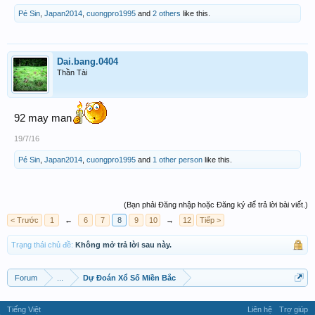
Pé Sin
,
Japan2014
,
cuongpro1995
and
2 others
like this.
Dai.bang.0404
Thần Tài
92 may man
19/7/16
Pé Sin
,
Japan2014
,
cuongpro1995
and
1 other person
like this.
(Bạn phải Đăng nhập hoặc Đăng ký để trả lời bài viết.)
< Trước
1
←
6
7
8
9
10
→
12
Tiếp >
Trạng thái chủ đề:
Không mở trả lời sau này.
Forum
...
Dự Đoán Xổ Số Miền Bắc
Tiếng Việt
Liên hệ
Trợ giúp