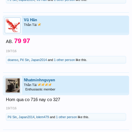
Vũ Hãn
Thần Tài
79 97
AB.
19/7/16
doanso
,
Pé Sin
,
Japan2014
and
1 other person
like this.
Nhatminhnguyen
Thần Tài
Enthusiastic member
Hom qua co 716 nay co 327
19/7/16
Pé Sin
,
Japan2014
,
lolem479
and
1 other person
like this.