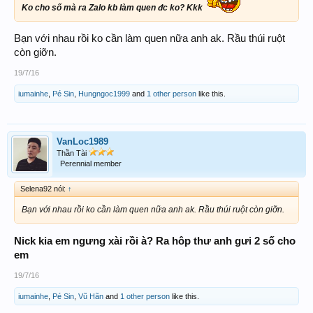
Ko cho số mà ra Zalo kb làm quen đc ko? Kkk
Bạn với nhau rồi ko cần làm quen nữa anh ak. Rầu thúi ruột
còn giỡn.
19/7/16
iumainhe
,
Pé Sin
,
Hungngoc1999
and
1 other person
like this.
VanLoc1989
Thần Tài
Perennial member
Selena92 nói:
↑
Bạn với nhau rồi ko cần làm quen nữa anh ak. Rầu thúi ruột còn giỡn.
Nick kia em ngưng xài rồi à? Ra hôp thư anh gưi 2 số cho
em
19/7/16
iumainhe
,
Pé Sin
,
Vũ Hãn
and
1 other person
like this.