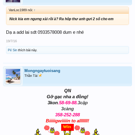
VanLoc1989 nói:
↑
Nick kia em ngưng xài rồi à? Ra hôp thư anh gưi 2 số cho em
Dạ a add lai sdt 0933578008 dum e nhé
19/7/16
Pé Sin
thích bài này.
Mongngaytuoisang
Thần Tài
QN
Gỡ gạc nha a đồng!
3kon
.58-69-88.
3cặp
3càng
358-252-288
Biiiiigwiiiiin to alllllll!