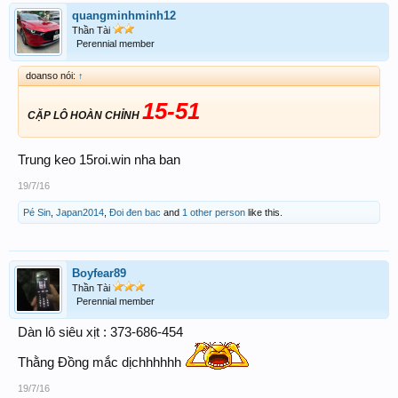
quangminhminh12
Thần Tài
Perennial member
doanso nói:
↑
15-51
CẶP LÔ HOÀN CHỈNH
Trung keo 15roi.win nha ban
19/7/16
Pé Sin
,
Japan2014
,
Đoi đen bac
and
1 other person
like this.
Boyfear89
Thần Tài
Perennial member
Dàn lô siêu xịt : 373-686-454
Thằng Đồng mắc dịchhhhhh
19/7/16