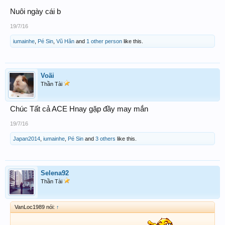
Nuôi ngày cái b
19/7/16
iumainhe
,
Pé Sin
,
Vũ Hãn
and
1 other person
like this.
Voãi
Thần Tài
Chúc Tất cả ACE Hnay gặp đầy may mắn
19/7/16
Japan2014
,
iumainhe
,
Pé Sin
and
3 others
like this.
Selena92
Thần Tài
VanLoc1989 nói:
↑