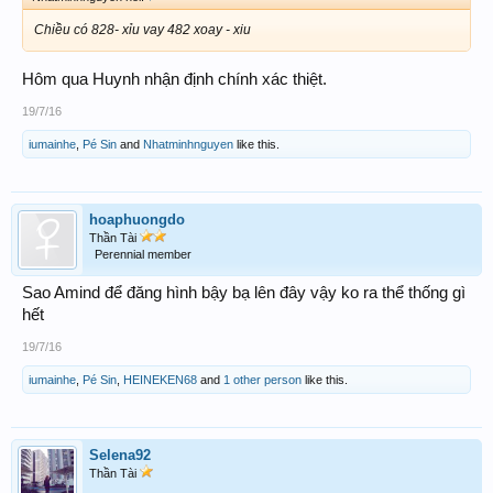
Chiều có 828- xỉu vay 482 xoay - xiu
Hôm qua Huynh nhận định chính xác thiệt.
19/7/16
iumainhe
,
Pé Sin
and
Nhatminhnguyen
like this.
hoaphuongdo
Thần Tài
Perennial member
Sao Amind để đăng hình bậy bạ lên đây vậy ko ra thể thống gì
hết
19/7/16
iumainhe
,
Pé Sin
,
HEINEKEN68
and
1 other person
like this.
Selena92
Thần Tài