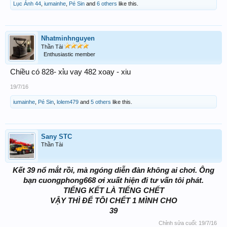
Lục Ánh 44
,
iumainhe
,
Pé Sin
and
6 others
like this.
Nhatminhnguyen
Thần Tài
Enthusiastic member
Chiều có 828- xỉu vay 482 xoay - xiu
19/7/16
iumainhe
,
Pé Sin
,
lolem479
and
5 others
like this.
Sany STC
Thần Tài
Kết 39 nổ mắt rồi, mà ngóng diễn đàn không ai chơi. Ông
bạn cuongphong668 ơi xuất hiện đi tư vấn tôi phát.
TIẾNG KẾT LÀ TIẾNG CHẾT
VẬY THÌ ĐỂ TÔI CHẾT 1 MÌNH CHO
39
Chỉnh sửa cuối:
19/7/16