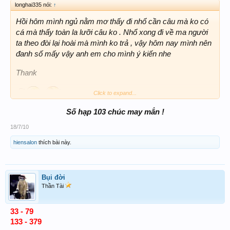
longhai335 nói:
↑
Hồi hôm mình ngủ nằm mơ thấy đi nhổ cần câu mà ko có
cá mà thấy toàn la lưỡi câu ko . Nhổ xong đi về ma người
ta theo đòi lại hoài mà mình ko trả , vậy hôm nay mình nên
đanh số mấy vậy anh em cho mình ý kiến nhe
Thank
Click to expand...
Số hạp 103 chúc may mắn !
A Hien coi giai gium em giac mo do nhe
18/7/10
hiensalon
thích bài này.
Bụi đời
Thần Tài
33 - 79
133 - 379