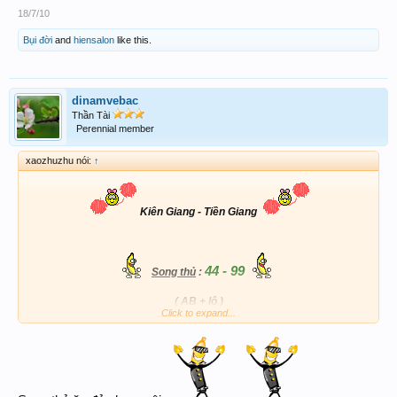
18/7/10
Bụi đời
and
hiensalon
like this.
dinamvebac
Thần Tài
Perennial member
xaozhuzhu nói:
↑
Kiên Giang - Tiền Giang
44 - 99
Song thủ
:
( AB + lô )
Click to expand...
---------------------------
Chúc ACE ngày chủ nhật thật big win !