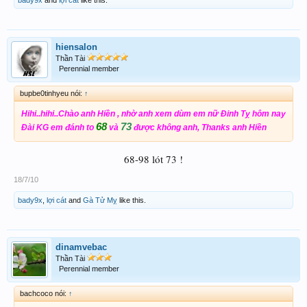
bady9x
and
lợi cát
like this.
hiensalon
Thần Tài
Perennial member
bupbe0tinhyeu nói:
↑
Hihi..hihi..Chào anh Hiền , nhờ anh xem dùm em nữ Đinh Tỵ hôm nay
68
73
Đài KG em đánh to
và
được không anh, Thanks anh Hiền
68-98 lót 73 !
18/7/10
bady9x
,
lợi cát
and
Gà Tử Mỵ
like this.
dinamvebac
Thần Tài
Perennial member
bachcoco nói:
↑