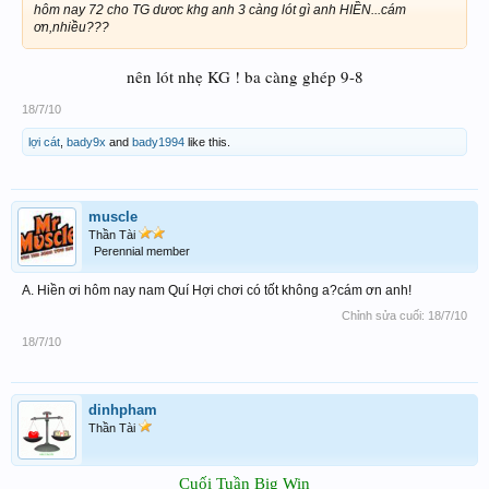
hôm nay 72 cho TG dươc khg anh 3 càng lót gì anh HIỀN...cám
ơn,nhiều???
nên lót nhẹ KG ! ba càng ghép 9-8
18/7/10
lợi cát
,
bady9x
and
bady1994
like this.
muscle
Thần Tài
Perennial member
A. Hiền ơi hôm nay nam Quí Hợi chơi có tốt không a?cám ơn anh!
Chỉnh sửa cuối:
18/7/10
18/7/10
dinhpham
Thần Tài
Cuối Tuần Big Win