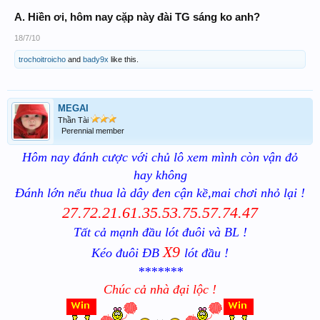
A. Hiền ơi, hôm nay cặp này đài TG sáng ko anh?
18/7/10
trochoitroicho
and
bady9x
like this.
MEGAI
Thần Tài
Perennial member
Hôm nay đánh cược với chủ lô xem mình còn vận đỏ
hay không
Đánh lớn nếu thua là dây đen cận kề,mai chơi nhỏ lại !
27.72.21.61.35.53.75.57.74.47
Tất cả mạnh đầu lót đuôi và BL !
X9
Kéo đuôi ĐB
lót đầu !
*******
Chúc cả nhà đại lộc !