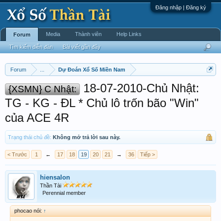
Đăng nhập | Đăng ký
Media
Thành viên
Help Links
Forum
Tìm kiếm diễn đàn
Bài viết gần đây
Forum
...
Dự Đoán Xổ Số Miền Nam
18-07-2010-Chủ Nhật:
{XSMN} C Nhật:
TG - KG - ĐL * Chủ lô trốn bão "Win"
của ACE 4R
Trạng thái chủ đề:
Không mở trả lời sau này.
< Trước
1
←
17
18
19
20
21
→
36
Tiếp >
hiensalon
Thần Tài
Perennial member
phocao nói:
↑