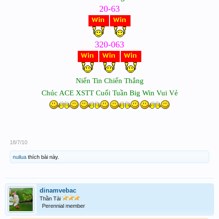
20-63
320-063
Niến Tin Chiến Thắng
Chúc ACE XSTT Cuối Tuần Big Win Vui Vẻ
18/7/10
nuilua
thích bài này.
dinamvebac
Thần Tài
Perennial member