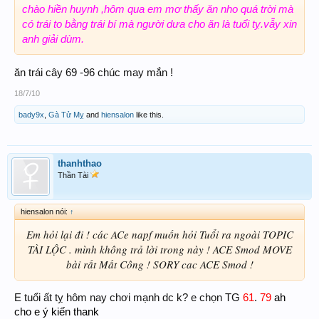
chào hiền huynh ,hôm qua em mơ thấy ăn nho quá trời mà
có trái to bằng trái bí mà người dưa cho ăn là tuổi tỵ.vẫy xin
anh giải dùm.
ăn trái cây 69 -96 chúc may mắn !
18/7/10
bady9x
,
Gà Tử Mỵ
and
hiensalon
like this.
thanhthao
Thần Tài
hiensalon nói:
↑
Em hỏi lại đi ! các ACe napf muốn hỏi Tuổi ra ngoài TOPIC
TÀI LỘC . mình không trả lời trong này ! ACE Smod MOVE
bài rất Mất Công ! SORY cac ACE Smod !
E tuổi ất tỵ hôm nay chơi mạnh dc k? e chọn TG
61
.
79
ah
cho e ý kiến thank