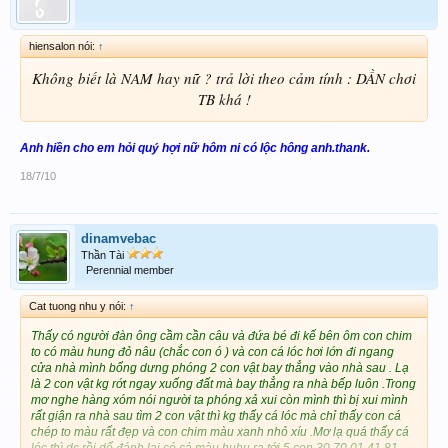
hiensalon nói:
↑
Không biết là NAM hay nữ ? trả lời theo cảm tính : DẦN chơi
TB khá !
Anh hiền cho em hỏi quý hợi nữ hôm ni có lộc hông anh.thank.
18/7/10
dinamvebac
Thần Tài
Perennial member
Cat tuong nhu y nói:
↑
Thấy có người đàn ông cầm cần câu và đứa bé đi kế bên ôm con chim
to có màu hung đỏ nâu (chắc con ó ) và con cá lóc hơi lớn đi ngang
cửa nhà mình bổng dưng phóng 2 con vật bay thẳng vào nhà sau . Lạ
là 2 con vật kg rớt ngay xuống đất mà bay thẳng ra nhà bếp luôn .Trong
mơ nghe hàng xóm nói người ta phóng xả xui còn mình thì bị xui mình
rất giận ra nhà sau tìm 2 con vật thì kg thấy cá lóc mà chỉ thấy con cá
chép to màu rất đẹp và con chim màu xanh nhỏ xíu .Mơ lạ quá thấy cá
lóc thì dc rồi dể đánh lại có cá màu huhu ra tới 5 con 30.70.01.41.81