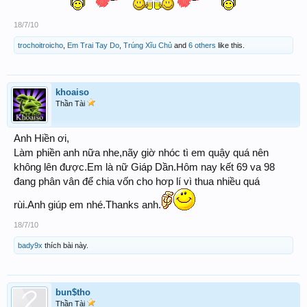
18/7/10
trochoitroicho
,
Em Trai Tay Do
,
Trúng Xĩu Chủ
and
6 others
like this.
khoaiso
Thần Tài
Anh Hiền ơi,
Làm phiền anh nữa nhe,nãy giờ nhóc tì em quậy quá nên
không lên được.Em là nữ Giáp Dần.Hôm nay kết 69 va 98
đang phân vân để chia vốn cho hơp lí vì thua nhiều quá
rùi.Anh giúp em nhé.Thanks anh.
18/7/10
bady9x
thích bài này.
bun$tho
Thần Tài