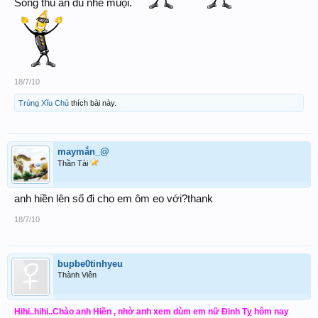
Song thủ ăn đủ nhe muội.
18/7/10
Trúng Xĩu Chủ
thích bài này.
maymắn_@
Thần Tài
anh hiền lên số đi cho em ôm eo với?thank
18/7/10
bupbe0tinhyeu
Thành Viên
Hihi..hihi..Chào anh Hiền , nhờ anh xem dùm em nữ Đinh Tỵ hôm nay