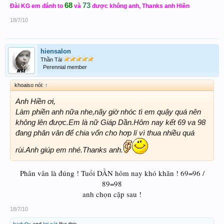
68
73
Đài KG em đánh to
và
được không anh, Thanks anh Hiền
18/7/10
hiensalon
Thần Tài
Perennial member
khoaiso nói:
↑
Anh Hiền ơi,
Làm phiền anh nữa nhe,nãy giờ nhóc tì em quậy quá nên
không lên được.Em là nữ Giáp Dần.Hôm nay kết 69 va 98
đang phân vân để chia vốn cho hơp lí vì thua nhiều quá
rùi.Anh giúp em nhé.Thanks anh.
Phân vân là đúng ! Tuổi DẦN hôm nay khó khăn ! 69=96 /
89=98
anh chọn cặp sau !
18/7/10