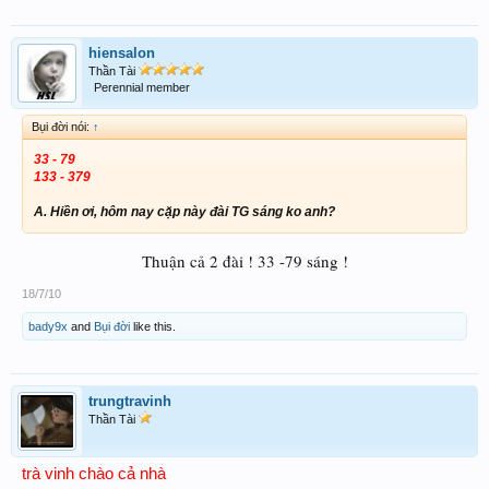
hiensalon
Thần Tài
Perennial member
Bụi đời nói:
↑
33 - 79
133 - 379
A. Hiền ơi, hôm nay cặp này đài TG sáng ko anh?
Thuận cả 2 đài ! 33 -79 sáng !
18/7/10
bady9x
and
Bụi đời
like this.
trungtravinh
Thần Tài
trà vinh chào cả nhà