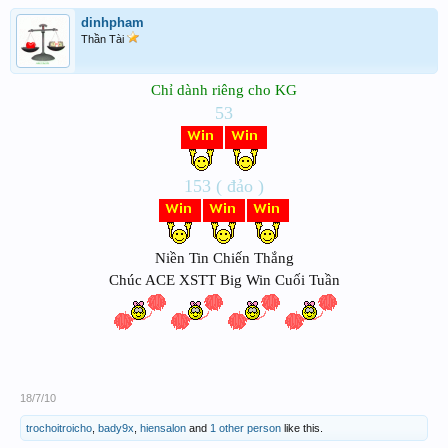
dinhpham
Thần Tài
Chỉ dành riêng cho KG
53
153 ( đảo )
Niền Tin Chiến Thắng
Chúc ACE XSTT Big Win Cuối Tuần
18/7/10
trochoitroicho
,
bady9x
,
hiensalon
and
1 other person
like this.