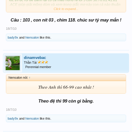
.ACE giúp giải mộng dùm và xem trong giấc mơ này con cá nào thuận
Click to expand...
và con ó 65 . Thanks trước phải out chút nhờ bạn xem giải mộng dùm
Số Đ Đ TG - KG tham khảo
Câu : 103 , con nít 03 , chim 118. chúc sư tỷ may mắn !
71.82.46.64.70
18/7/10
bady9x
and
hiensalon
like this.
.
Còn chờ ace giải mộng mới chốt lại
dinamvebac
Thần Tài
Perennial member
hiensalon nói:
↑
Theo Anh thì 66-99 cao nhất !
Theo đệ thì 99 còn gì bằng.
18/7/10
bady9x
and
hiensalon
like this.