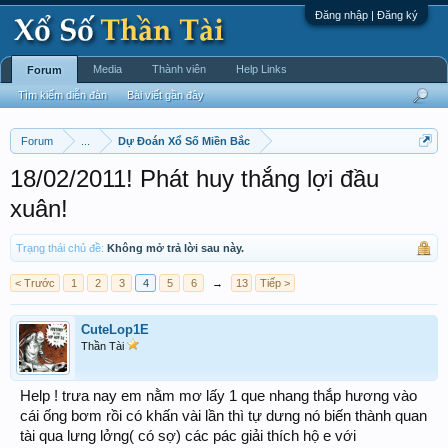
Đăng nhập | Đăng ký
Media
Thành viên
Help Links
Forum
Tìm kiếm diễn đàn
Bài viết gần đây
Forum
...
Dự Đoán Xổ Số Miền Bắc
18/02/2011! Phát huy thắng lợi đầu
xuân!
Trạng thái chủ đề:
Không mở trả lời sau này.
< Trước
1
2
3
4
5
6
→
13
Tiếp >
CuteLop1E
Thần Tài
Help ! trưa nay em nằm mơ lấy 1 que nhang thắp hương vào
cái ống bơm rồi có khấn vài lần thì tự dưng nó biến thành quan
tài qua lưng lởng( có sợ) các pác giải thích hộ e với