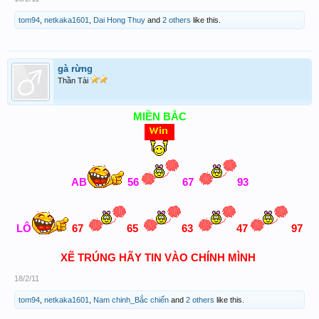
tom94
,
netkaka1601
,
Dai Hong Thuy
and
2 others
like this.
gà rừng
Thần Tài
MIỀN BẮC
AB
56
67
93
LÔ
67
65
63
47
97
XẼ TRÚNG HÃY TIN VÀO CHÍNH MÌNH
18/2/11
tom94
,
netkaka1601
,
Nam chinh_Bắc chiến
and
2 others
like this.