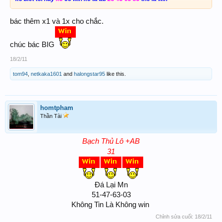
bác thêm x1 và 1x cho chắc.
chúc bác BIG
18/2/11
tom94
,
netkaka1601
and
halongstar95
like this.
homtpham
Thần Tài
Bạch Thủ Lô +AB
31
Đá Lại Mn
51-47-63-03
Không Tin Là Không win ​
Chỉnh sửa cuối:
18/2/11