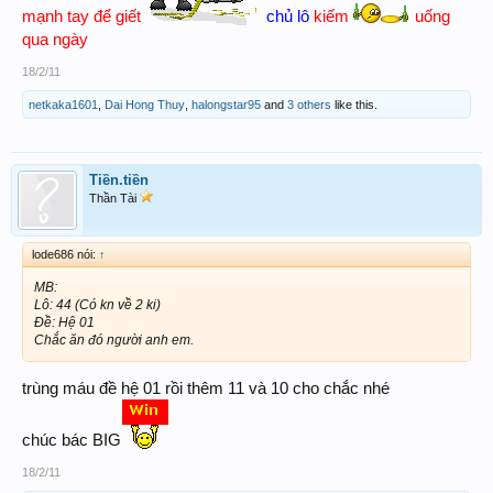
mạnh tay để giết
chủ lô
kiếm
uống
qua ngày
18/2/11
netkaka1601
,
Dai Hong Thuy
,
halongstar95
and
3 others
like this.
Tiền.tiền
Thần Tài
lode686 nói:
↑
MB:
Lô: 44 (Có kn về 2 ki)
Đề: Hệ 01
Chắc ăn đó người anh em.
trùng máu đề hệ 01 rồi thêm 11 và 10 cho chắc nhé
chúc bác BIG
18/2/11