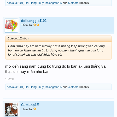
netkaka1601
,
Dai Hong Thuy
,
halongstar95
and
5 others
like this.
doibanggia1102
Thần Tài
CuteLop1E nói:
↑
Help ! trưa nay em nằm mơ lấy 1 que nhang thắp hương vào cái ống
bơm rồi có khấn vài lần thì tự dưng nó biến thành quan tài qua lưng
lởng( có sợ) các pác giải thích hộ e với
mơ đến sang năm cũng ko trúng đc lô bạn ak`.nói thẳng và
thật lun.may mắn nhé bạn
18/2/11
netkaka1601
,
Dai Hong Thuy
,
halongstar95
and
4 others
like this.
CuteLop1E
Thần Tài