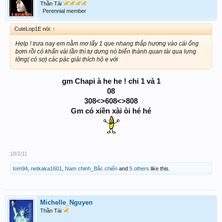
Thần Tài
Perennial member
CuteLop1E nói:
↑
Help ! trưa nay em nằm mơ lấy 1 que nhang thắp hương vào cái ống
bơm rồi có khấn vài lần thì tự dưng nó biến thành quan tài qua lưng
lởng( có sợ) các pác giải thích hộ e với
gm Chapi à he he ! chỉ 1 và 1
08
308<>608<>808
Gm có xiền xài òi hé hé
18/2/11
tom94
,
netkaka1601
,
Nam chinh_Bắc chiến
and
5 others
like this.
Michelle_Nguyen
Thần Tài