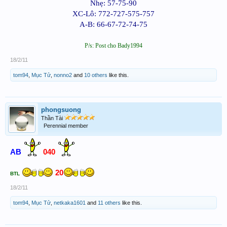
Nhẹ:
57-75-90
XC-Lô:
772-727-575-757
A-B:
66-67-72-74-75
P/s: Post cho Bady1994
18/2/11
tom94
,
Mục Tử
,
nonno2
and
10 others
like this.
phongsuong
Thần Tài
Perennial member
040
AB
20
BTL
18/2/11
tom94
,
Mục Tử
,
netkaka1601
and
11 others
like this.