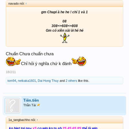
navado nói:
↑
gm Chapi à he he ! chỉ 1 và 1
08
308<>608<>808
Gm có xiền xài òi hé hé
Chuẩn Chưa chuẩn chưa
Chỉ hỏi ý nghĩa chứ k đánh
18/2/11
tom94
,
netkaka1601
,
Dai Hong Thuy
and
2 others
like this.
Tiền.tiền
Thần Tài
1a_tangbachho nói:
↑
ko biet toi nay
x5
co win ko ta ab
25 45 65 85
thế là win