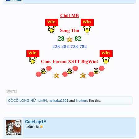
Chốt MB
Song Thủ
28
82
228-282-728-782
Chúc Forum XSTT BigWin!
18/2/11
CÔCÔ LONG NỮ
,
tom94
,
netkaka1601
and
8 others
like this.
CuteLop1E
Thần Tài