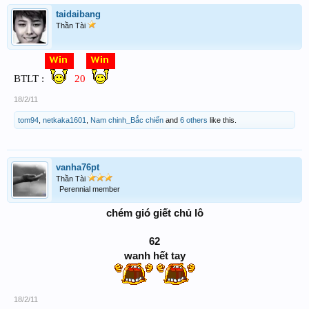
taidaibang
Thần Tài
BTLT :
20
18/2/11
tom94
,
netkaka1601
,
Nam chinh_Bắc chiến
and
6 others
like this.
vanha76pt
Thần Tài
Perennial member
chém gió giết chủ lô
62
wanh hết tay
18/2/11