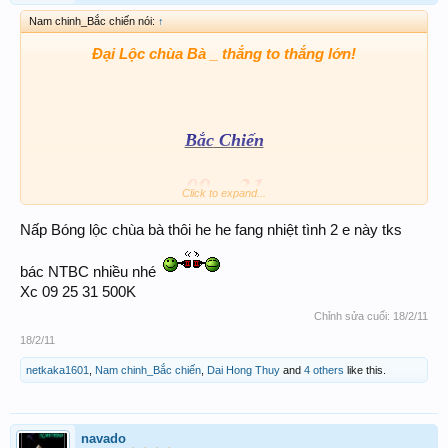
Nam chinh_Bắc chiến nói:
↑
Đại Lộc chùa Bà _ thắng to thắng lớn!
Bắc
Chiến
09 – 31
Click to expand...
909 – 231
Nấp Bóng lộc chùa bà thôi he he fang nhiệt tình 2 e này tks
bác NTBC nhiều nhé
Chắc lại có
Xc 09 25 31 500K
Chúc tất cả ACE Cát Tường Như Ý
Chỉnh sửa cuối:
18/2/11
18/2/11
netkaka1601
,
Nam chinh_Bắc chiến
,
Dai Hong Thuy
and
4 others
like this.
navado