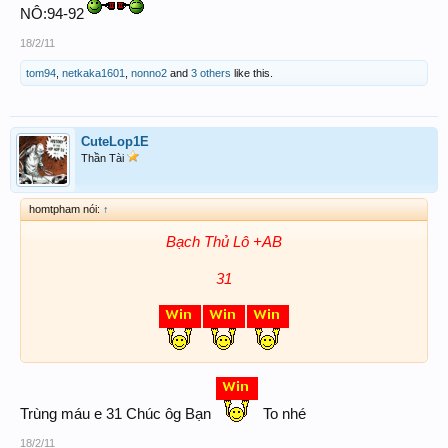
NÔ:94-92
18/2/11
tom94
,
netkaka1601
,
nonno2
and
3 others
like this.
CuteLop1E
Thần Tài
homtpham nói:
↑
Bạch Thủ Lô +AB
31
Trùng máu e 31 Chúc ôg Bạn
To nhé
18/2/11