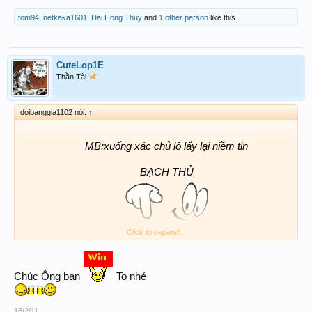
tom94
,
netkaka1601
,
Dai Hong Thuy
and
1 other person
like this.
CuteLop1E
Thần Tài
doibanggia1102 nói:
↑
MB:xuống xác chủ lô
lấy lại niềm tin
BẠCH THỦ
Click to expand...
99-
09
-31
Chúc Ông bạn
To nhé
18/2/11