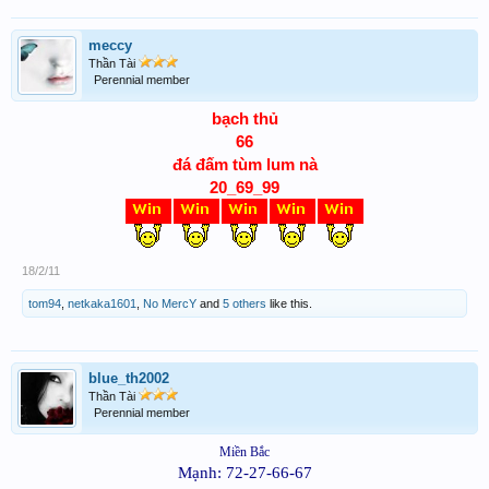
meccy
Thần Tài
Perennial member
bạch thủ
66
đá đấm tùm lum nà
20_69_99
18/2/11
tom94
,
netkaka1601
,
No MercY
and
5 others
like this.
blue_th2002
Thần Tài
Perennial member
Miền Bắc
Mạnh:
72-27-66-67