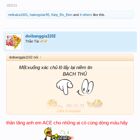
18/2/11
netkaka1601
,
halongstar95
,
Kiep_Đo_Đen
and
4 others
like this.
doibanggia1102
Thần Tài
doibanggia1102 nói:
↑
MB:xuống xác chủ lô
lấy lại niềm tin
BẠCH THỦ
99-
09
-31
Click to expand...
thân tăng anh em ACE cho những ai có cùng dòng máu.hãy