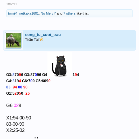
18/2/11
tom94
,
netkaka1601
,
No MercY
and
7 others
like this.
cong_tu_cuoi_trau
Thần Tài
G3:
8
70
9
6 G3:
87
0
96
G4
1
9
4
G4:
3
19
4
G6:
7
0
0
G5:609
0
83
_94
00
90
G1:5
2
0
5
0_
25
G6:
02
8
X1:94-00-90
83-00-90
X2:25-02