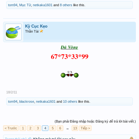
tom94
,
Mục Tử
,
netkaka1601
and
8 others
like this.
Kỳ Cục Kẹo
Thần Tài
Đá Vòng
67*73*33*99
18/2/11
tom94
,
blackrose
,
netkaka1601
and
10 others
like this.
(Bạn phải Đăng nhập hoặc Đăng ký để trả lời bài viết.)
< Trước
1
2
3
4
5
6
→
13
Tiếp >
Trạng thái chủ đề:
Không mở trả lời sau này.