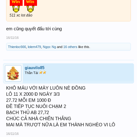
511 xc lot đảo
em cũng quyết đấu tới cùng
16/11/16
Thienloc666
,
lolem479
,
Ngọc Ng
and
16 others
like this.
giauvilo85
Thần Tài
KHÔ MÁU VỚI MÀY LUÔN NÈ ĐỒNG
LÔ 11 X 2000 Đ NGÀY 3/3
27.72 MỖI EM 1000 Đ
ĐỀ TIẾP TỤC NUÔI CHẠM 2
BẠCH THỦ AB 27,72
CHÚC CẢ NHÀ CHIẾN THẮNG
MAI MÀ TRƯỢT NỮA LÀ EM THÀNH NGHÈO VI LÔ
16/11/16