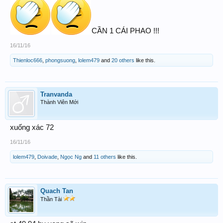
CẦN 1 CÁI PHAO !!!
16/11/16
Thienloc666
,
phongsuong
,
lolem479
and
20 others
like this.
Tranvanda
Thành Viên Mới
xuống xác 72
16/11/16
lolem479
,
Doivade
,
Ngọc Ng
and
11 others
like this.
Quach Tan
Thần Tài