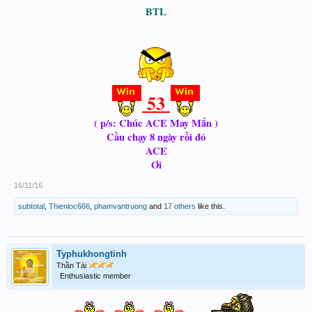
BTL
53
( p/s: Chúc ACE May Mắn )
Cầu chạy 8 ngày rồi đó
ACE
Ơi
16/11/16
subtotal
,
Thienloc666
,
phamvantruong
and
17 others
like this.
Typhukhongtinh
Thần Tài
Enthusiastic member