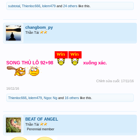
subtotal
,
Thienloc666
,
lolem479
and
24 others
like this.
changbom_py
Thần Tài
SONG THỦ LÔ 92+98
xuống xác.
Chỉnh sửa cuối:
17/11/16
16/11/16
Thienloc666
,
lolem479
,
Ngọc Ng
and
16 others
like this.
BEAT OF ANGEL
Thần Tài
Perennial member