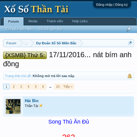
Đăng nhập | Đăng ký
Media
Thành viên
Help Links
Forum
Tìm kiếm diễn đàn
Bài viết gần đây
Forum
...
Dự Đoán Xổ Số Miền Bắc
17/11/2016... nát bím anh
{XSMB} Thứ 5:
đồng
Trạng thái chủ đề:
Không mở trả lời sau này.
1
2
3
4
5
6
→
15
Tiếp >
Hải Bin
Thần Tài
Song Thủ Ăn Đủ