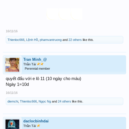
16/11/16
Thienloc666
,
Lệnh Hồ
,
phamvantruong
and
22 others
like this.
Tran Minh_@
Thần Tài
Perennial member
quyết đấu với e lô 11 (10 ngày cho máu)
Ngày 1=10d
16/11/16
diemchi
,
Thienloc666
,
Ngọc Ng
and
24 others
like this.
daclocbinhdai
Thần Tài