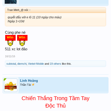
Tran Minh_@ nói:
↑
quyết đấu với e lô 11 (10 ngày cho máu)
Ngày 1=10d
Cùng phe nè
511 xc lot đảo
16/11/16
subtotal
,
diemchi
,
Viettel-Mobile
and
19 others
like this.
Linh Hoàng
Thần Tài
Chiến Thắng Trong Tầm Tay
Độc Thủ