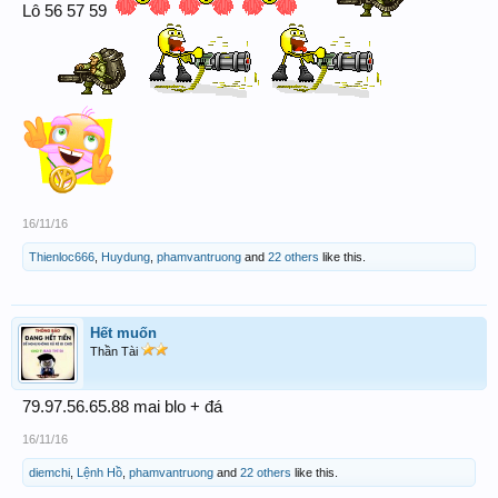
Lô 56 57 59
16/11/16
Thienloc666
,
Huydung
,
phamvantruong
and
22 others
like this.
Hết muốn
Thần Tài
79.97.56.65.88 mai blo + đá
16/11/16
diemchi
,
Lệnh Hồ
,
phamvantruong
and
22 others
like this.