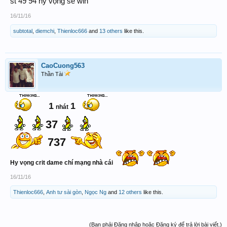
st 49 94 hy vọng sẽ win
16/11/16
subtotal
,
diemchi
,
Thienloc666
and
13 others
like this.
CaoCuong563
Thần Tài
1
1
nhát
37
737
Hy vọng crit dame chí mạng nhà cái
16/11/16
Thienloc666
,
Anh tư sài gòn
,
Ngọc Ng
and
12 others
like this.
(Bạn phải Đăng nhập hoặc Đăng ký để trả lời bài viết.)