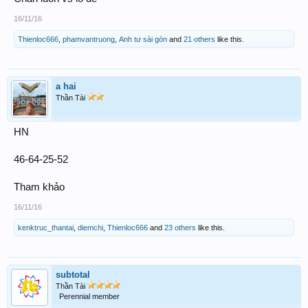
16/11/16
Thienloc666
,
phamvantruong
,
Anh tư sài gòn
and
21 others
like this.
a hai
Thần Tài
HN
46-64-25-52
Tham khảo
16/11/16
kenktruc_thantai
,
diemchi
,
Thienloc666
and
23 others
like this.
subtotal
Thần Tài
Perennial member