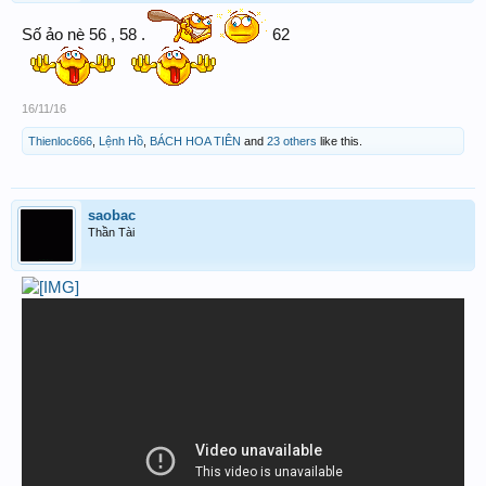
Số ảo nè 56 , 58 .
62
16/11/16
Thienloc666
,
Lệnh Hồ
,
BÁCH HOA TIÊN
and
23 others
like this.
saobac
Thần Tài