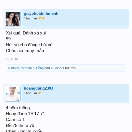
giayphutdinhmenh
Thần Tài
Xui quá. Đánh xả xui
99
Hết số cho đồng khỏi né
Chúc ace may mắn
16/11/16
subtotal
,
diemchi
,
5 Đồng
and
25 others
like this.
hoangdung2303
Thần Tài
4 hôm thông
Hnay đánh 19-17-71
Câm cả 1
Đề 78 thì ra 79
Chán luôn vs lô đề