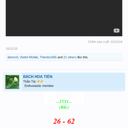
Chỉnh sửa cuối:
16/11/16
16/11/16
diemchi
,
Viettel-Mobile
,
Thienloc666
and
21 others
like this.
BÁCH HOA TIÊN
Thần Tài
Enthusiastic member
...17/11...
(Bắc)
26 - 62