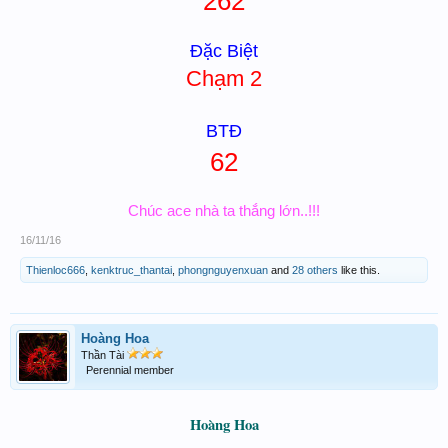
262
Đặc Biệt
Chạm 2
BTĐ
62
Chúc ace nhà ta thắng lớn..!!!
16/11/16
Thienloc666
,
kenktruc_thantai
,
phongnguyenxuan
and
28 others
like this.
Hoàng Hoa
Thần Tài
Perennial member
Hoàng Hoa