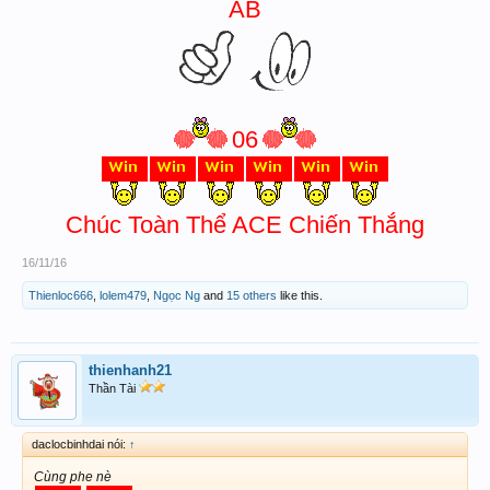
AB
06
Chúc Toàn Thể ACE Chiến Thắng
16/11/16
Thienloc666
,
lolem479
,
Ngọc Ng
and
15 others
like this.
thienhanh21
Thần Tài
daclocbinhdai nói:
↑
Cùng phe nè