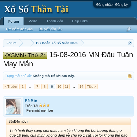
Đăng nhập | Đăng ký
Media
Thành viên
Help Links
Forum
Tìm kiếm diễn đàn
Bài viết gần đây
Forum
...
Dự Đoán Xổ Số Miền Nam
15-08-2016 MN Đầu Tuần
{XSMN} Thứ 2:
May Mắn
Trạng thái chủ đề:
Không mở trả lời sau này.
< Trước
1
←
7
8
9
10
11
→
14
Tiếp >
Pé Sin
Thần Tài
Perennial member
ti3uB4o nói:
↑
Tình hình thấy sáng sủa máu ham tiền không thể bỏ. Lương tháng ở
quê 10 triêu của mình không đem về cho vợ 1 cắt. Tội lội không thể nào