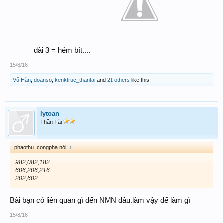
đài 3 = hẻm bít....
15/8/16
Vũ Hãn
,
doanso
,
kenktruc_thantai
and
21 others
like this.
lytoan
Thần Tài
phaothu_congpha nói:
↑
982,082,182
606,206,216.
202,602
Bài bạn có liên quan gì đến NMN đâu.làm vậy để làm gì
15/8/16