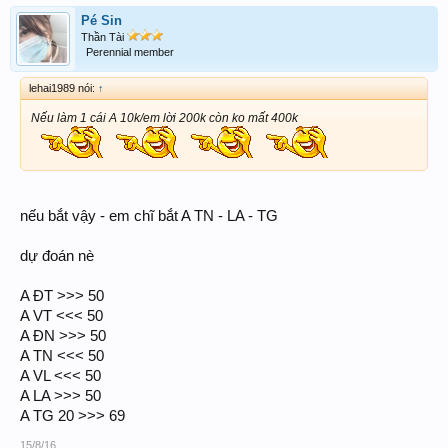
Pé Sin
Thần Tài
Perennial member
lehai1989 nói:
↑
Nếu làm 1 cái A 10k/em lời 200k còn ko mất 400k
nếu bắt vậy - em chĩ bắt A TN - LA - TG
dự đoán nè
A ĐT >>> 50
A VT <<< 50
A ĐN >>> 50
A TN <<< 50
A VL <<< 50
A LA >>> 50
A TG 20 >>> 69
15/8/16