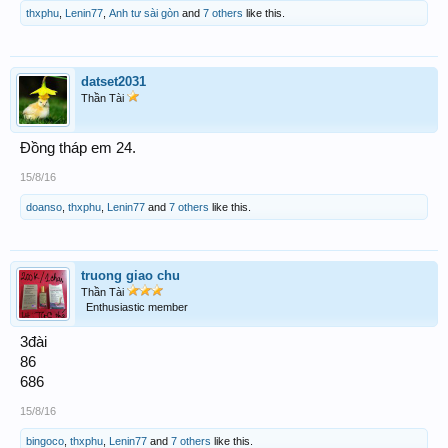
thxphu
,
Lenin77
,
Anh tư sài gòn
and
7 others
like this.
datset2031
Thần Tài
Đồng tháp em 24.
15/8/16
doanso
,
thxphu
,
Lenin77
and
7 others
like this.
truong giao chu
Thần Tài
Enthusiastic member
3đài
86
686
15/8/16
bingoco
,
thxphu
,
Lenin77
and
7 others
like this.