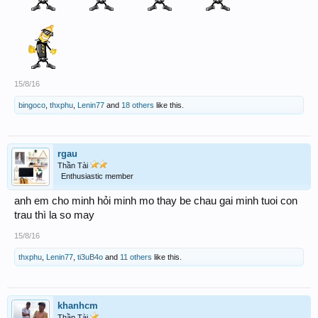
15/8/16
bingoco
,
thxphu
,
Lenin77
and
18 others
like this.
rgau
Thần Tài
Enthusiastic member
anh em cho minh hỏi minh mo thay be chau gai minh tuoi con
trau thì la so may
15/8/16
thxphu
,
Lenin77
,
ti3uB4o
and
11 others
like this.
khanhcm
Thần Tài