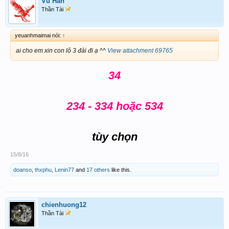
Vũ Hãn
Thần Tài
yeuanhmaimai nói:
↑
ai cho em xin con lô 3 đài đi ạ ^^
View attachment 69765
34
234 - 334 hoặc 534
tùy chọn
15/8/16
doanso
,
thxphu
,
Lenin77
and
17 others
like this.
chienhuong12
Thần Tài