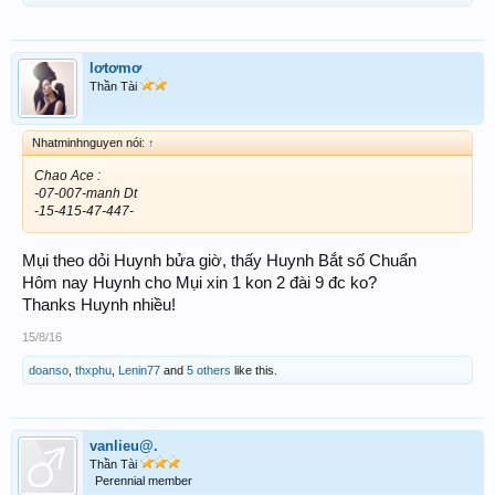
lơtơmơ
Thần Tài
Nhatminhnguyen nói:
↑
Chao Ace :
-07-007-manh Dt
-15-415-47-447-
Mụi theo dỏi Huynh bửa giờ, thấy Huynh Bắt số Chuẩn
Hôm nay Huynh cho Mụi xin 1 kon 2 đài 9 đc ko?
Thanks Huynh nhiều!
15/8/16
doanso
,
thxphu
,
Lenin77
and
5 others
like this.
vanlieu@.
Thần Tài
Perennial member