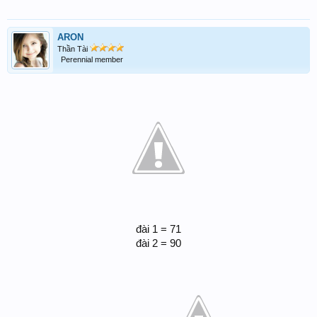
ARON
Thần Tài
Perennial member
đài 1 = 71
đài 2 = 90