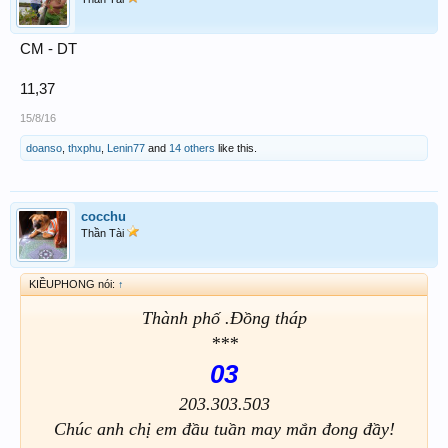
CM - DT
11,37
15/8/16
doanso
,
thxphu
,
Lenin77
and
14 others
like this.
cocchu
Thần Tài
KIỀUPHONG nói:
↑
Thành phố .Đồng tháp
***
03
203.303.503
Chúc anh chị em đầu tuần may mắn đong đầy!