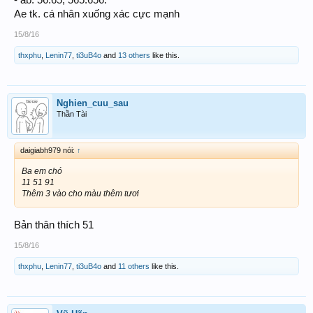
Ae tk. cá nhân xuống xác cực mạnh
15/8/16
thxphu
,
Lenin77
,
ti3uB4o
and
13 others
like this.
Nghien_cuu_sau
Thần Tài
daigiabh979 nói:
↑
Ba em chó
11 51 91
Thêm 3 vào cho màu thêm tươi
Bản thân thích 51
15/8/16
thxphu
,
Lenin77
,
ti3uB4o
and
11 others
like this.