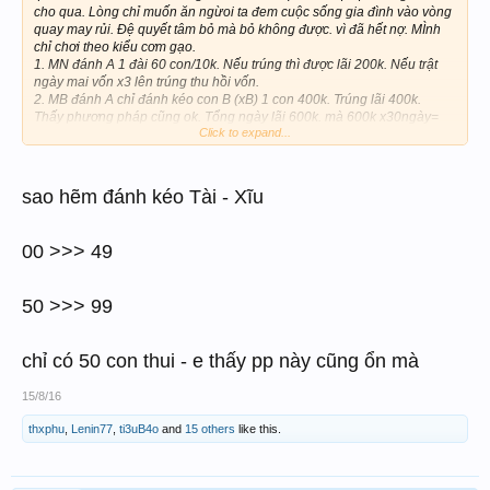
cho qua. Lòng chỉ muốn ăn ngừoi ta đem cuộc sống gia đình vào vòng
quay may rủi. Đệ quyết tâm bỏ mà bỏ không được. vì đã hết nợ. MÌnh
chỉ chơi theo kiểu cơm gạo.
1. MN đánh A 1 đài 60 con/10k. Nếu trúng thì được lãi 200k. Nếu trật
ngày mai vốn x3 lên trúng thu hồi vốn.
2. MB đánh A chỉ đánh kéo con B (xB) 1 con 400k. Trúng lãi 400k.
Thấy phương pháp cũng ok. Tổng ngày lãi 600k. mà 600k x30ngày=
Click to expand...
18T. gấp 2 tháng lương của mình. Cho sui dử lắm 1 tháng cũng kiếm
được 10t
Vài dòng chia sẽ cùng các bạn. Từ đây không tham số tiền lớn nửa.
Quyết Tâm lụm bạc cắt.
sao hẽm đánh kéo Tài - Xĩu
Chút các ban WIn lớn nha
00 >>> 49
50 >>> 99
chỉ có 50 con thui - e thấy pp này cũng ổn mà
15/8/16
thxphu
,
Lenin77
,
ti3uB4o
and
15 others
like this.