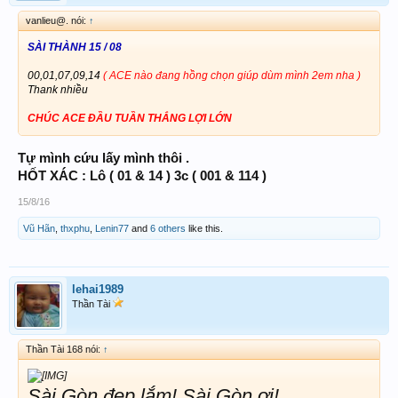
vanlieu@. nói:
↑
SÀI THÀNH 15 / 08
00,01,07,09,14
( ACE nào đang hồng chọn giúp dùm mình 2em nha )
Thank nhiều
CHÚC ACE ĐẦU TUẦN THẮNG LỢI LỚN
Tự mình cứu lấy mình thôi .
HỐT XÁC : Lô ( 01 & 14 ) 3c ( 001 & 114 )
15/8/16
Vũ Hãn
,
thxphu
,
Lenin77
and
6 others
like this.
lehai1989
Thần Tài
Thần Tài 168 nói:
↑
Sài Gòn đẹp lắm! Sài Gòn ơi!