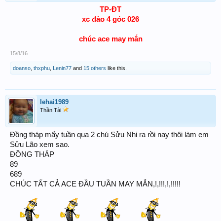
TP-ĐT
xc đảo 4 góc 026
chúc ace may mắn
15/8/16
doanso
,
thxphu
,
Lenin77
and
15 others
like this.
lehai1989
Thần Tài
Đồng tháp mấy tuần qua 2 chú Sửu Nhi ra rồi nay thôi làm em
Sửu Lão xem sao.
ĐỒNG THÁP
89
689
CHÚC TẤT CẢ ACE ĐẦU TUẦN MAY MẮN,!,!!!,!,!!!!!