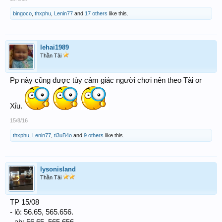
bingoco
,
thxphu
,
Lenin77
and
17 others
like this.
lehai1989
Thần Tài
Pp này cũng được tùy cảm giác người chơi nên theo Tài or
Xỉu.
15/8/16
thxphu
,
Lenin77
,
ti3uB4o
and
9 others
like this.
lysonisland
Thần Tài
TP 15/08
- lô: 56.65, 565.656.
- ab: 56.65, 565.656.