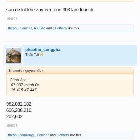
sao de lot khe zay em, con 403 lam luon di
15/8/16
thxphu
,
Lenin77
,
ti3uB4o
and
11 others
like this.
phaothu_congpha
Thần Tài
Nhatminhnguyen nói:
↑
Chao Ace :
-07-007-manh Dt
-15-415-47-447-
982,082,182
606,206,216.
202,602
15/8/16
thxphu
,
vanlieu@.
,
Lenin77
and
9 others
like this.