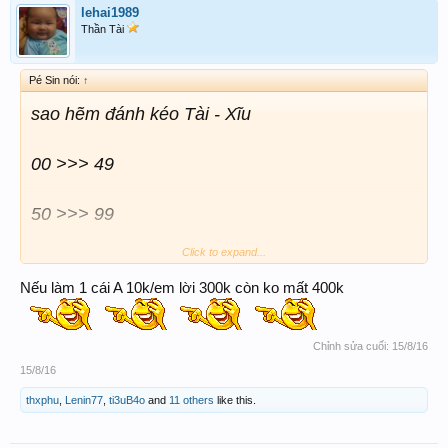
lehai1989
Thần Tài
Pé Sin nói:
↑
sao hẽm đánh kéo Tài - Xĩu
00 >>> 49
50 >>> 99
Click to expand...
chỉ có 50 con thui - e thấy pp này cũng ổn mà
Nếu làm 1 cái A 10k/em lời 300k còn ko mất 400k
Chỉnh sửa cuối:
15/8/16
15/8/16
thxphu
,
Lenin77
,
ti3uB4o
and
11 others
like this.