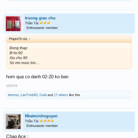
truong giao chu
Thần Tài
Enthusiastic member
Phiphi79 nói:
↑
Đong thap:
B+lo:90
Xiu chu 90
So mo nuoc lon....
hom qua co danh 02-20 ko ban
15/8/16
lơtơmơ
,
LanTrinh83
,
Gold
and
17 others
like this.
Nhatminhnguyen
Thần Tài
Enthusiastic member
Chao Ace :