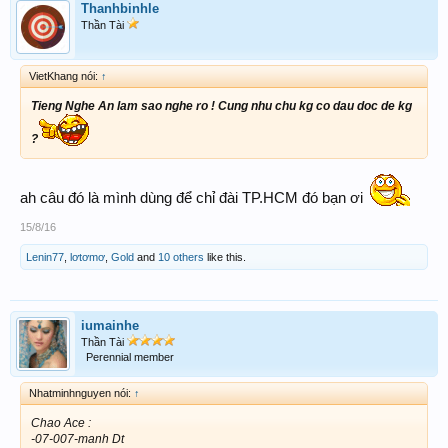
Thanhbinhle
Thần Tài
VietKhang nói:
↑
Tieng Nghe An lam sao nghe ro ! Cung nhu chu kg co dau doc de kg
?
ah câu đó là mình dùng để chỉ đài TP.HCM đó bạn ơi
15/8/16
Lenin77
,
lơtơmơ
,
Gold
and
10 others
like this.
iumainhe
Thần Tài
Perennial member
Nhatminhnguyen nói:
↑
Chao Ace :
-07-007-manh Dt