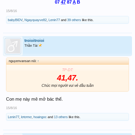
07
47
87
A
B
15/8/16
babyBIDV
,
Ngayquayve82
,
Lenin77
and
39 others
like this.
troioitroioi
Thần Tài
nguyenvansan nói:
↑
TP-DT:
41,47.
Chúc mọi người vui vẻ đầu tuần​
Con mẹ này mê mở bác thế.
15/8/16
Lenin77
,
lơtơmơ
,
hoaingoc
and
13 others
like this.