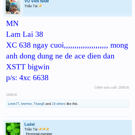
VU VAN NAM
Thần Tài
MN
Lam Lai 38
XC 638 ngay cuoi,,,,,,,,,,,,,,,,,,,,, mong
anh dong dung ne de ace dien dan
XSTT bigwin
p/s: 4xc 6638
Chỉnh sửa cuối:
15/8/16
15/8/16
Lenin77
,
lơtơmơ
,
Thang5
and
19 others
like this.
Ladat
Thần Tài
Perennial member