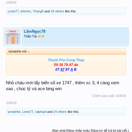
15/8/16
Lenin77
,
lơtơmơ
,
Thang5
and
16 others
like this.
LâmNgọc78
Thần Tài
iumainhe nói:
↑
Thanh Pho Dong Thap
59 38 78 47 da
07
47
87
A
B
Nhỏ cháu mới lấy biển số xe 1747 , thêm xc 3, 4 càng xem
sao , chúc tỷ và ace bing win
Chỉnh sửa cuối:
15/8/16
15/8/16
iumainhe
,
Lenin77
,
ralphael
and
24 others
like this.
(Bạn phải Đăng nhập hoặc Đăng ký để trả lời bài viết.)