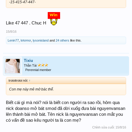
-15-415-47-447-
Like 47 447 . Chuc H
15/8/16
Lenin77
,
lơtơmơ
,
lysonisland
and
24 others
like this.
Tixiu
Thần Tài
Perennial member
troioitroioi nói:
↑
Con mẹ này mê mở bác thế.
Biết cái gì mà nói? nói là biết con người ra sao rồi, hôm qua
nick doanso mở bát smod đã dời xuốg đưa bài nguyenvansan
lên thành bài mở bát. Tên nick là nguyenvansan con mắt you
có vấn đề sao kêu người ta là con mẹ?
Chỉnh sửa cuối:
15/8/16