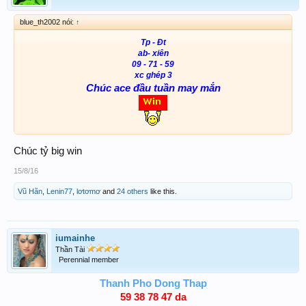
blue_th2002 nói:
↑
Tp - Đt
ab- xiên
09 - 71 - 59
xc ghép 3
Chúc ace đầu tuần may mắn
Chúc tỷ big win
15/8/16
Vũ Hãn
,
Lenin77
,
lơtơmơ
and
24 others
like this.
iumainhe
Thần Tài
Perennial member
Thanh Pho Dong Thap
59 38 78 47 da