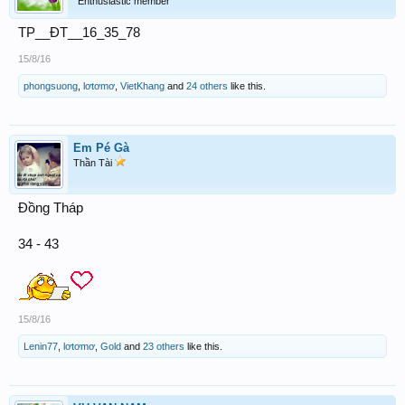
Enthusiastic member
TP__ĐT__16_35_78
15/8/16
phongsuong
,
lơtơmơ
,
VietKhang
and
24 others
like this.
Em Pé Gà
Thần Tài
Đồng Tháp
34 - 43
15/8/16
Lenin77
,
lơtơmơ
,
Gold
and
23 others
like this.