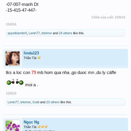
-07-007-manh Dt
-15-415-47-447-
Chỉnh sửa cuối:
15/8/16
15/8/16
quyetkiembr0
,
Lenin77
,
lơtơmơ
and
24 others
like this.
linda123
Thần Tài
tks a loc con
79
mb hom qua nha ,go duoc mn ,du ly càffe
moi a .
15/8/16
Lenin77
,
lơtơmơ
,
Gold
and
23 others
like this.
Ngọc Ng
Thần Tài