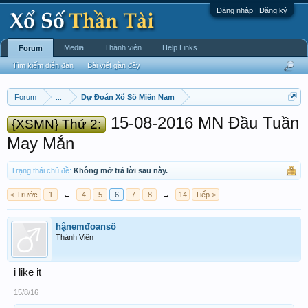
Đăng nhập | Đăng ký
Media
Thành viên
Help Links
Forum
Tìm kiếm diễn đàn
Bài viết gần đây
Forum
...
Dự Đoán Xổ Số Miền Nam
15-08-2016 MN Đầu Tuần
{XSMN} Thứ 2:
May Mắn
Trạng thái chủ đề:
Không mở trả lời sau này.
< Trước
1
←
4
5
6
7
8
→
14
Tiếp >
hậnemđoansố
Thành Viên
i like it
15/8/16