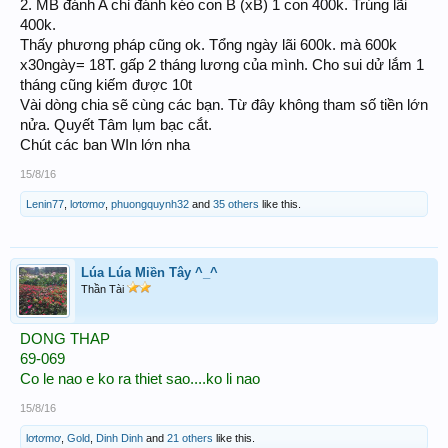
2. MB đánh A chỉ đánh kéo con B (xB) 1 con 400k. Trúng lãi
400k.
Thấy phương pháp cũng ok. Tổng ngày lãi 600k. mà 600k
x30ngày= 18T. gấp 2 tháng lương của mình. Cho sui dử lắm 1
tháng cũng kiếm được 10t
Vài dòng chia sẽ cùng các bạn. Từ đây không tham số tiền lớn
nửa. Quyết Tâm lụm bạc cắt.
Chút các ban WIn lớn nha
15/8/16
Lenin77
,
lơtơmơ
,
phuongquynh32
and
35 others
like this.
Lúa Lúa Miền Tây ^_^
Thần Tài
DONG THAP
69-069
Co le nao e ko ra thiet sao....ko li nao
15/8/16
lơtơmơ
,
Gold
,
Dinh Dinh
and
21 others
like this.