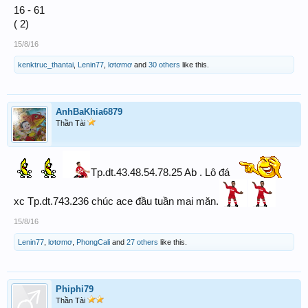
16 - 61
( 2)
15/8/16
kenktruc_thantai
,
Lenin77
,
lơtơmơ
and
30 others
like this.
AnhBaKhia6879
Thần Tài
Tp.dt.43.48.54.78.25 Ab . Lô đá
xc Tp.dt.743.236 chúc ace đầu tuần mai măn.
15/8/16
Lenin77
,
lơtơmơ
,
PhongCali
and
27 others
like this.
Phiphi79
Thần Tài