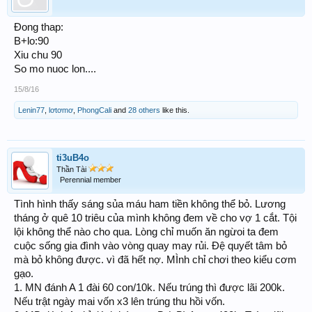
Đong thap:
B+lo:90
Xiu chu 90
So mo nuoc lon....
15/8/16
Lenin77
,
lơtơmơ
,
PhongCali
and
28 others
like this.
ti3uB4o
Thần Tài
Perennial member
Tình hình thấy sáng sủa máu ham tiền không thể bỏ. Lương
tháng ở quê 10 triêu của mình không đem về cho vợ 1 cắt. Tội
lội không thể nào cho qua. Lòng chỉ muốn ăn ngừoi ta đem
cuộc sống gia đình vào vòng quay may rủi. Đệ quyết tâm bỏ
mà bỏ không được. vì đã hết nợ. MÌnh chỉ chơi theo kiểu cơm
gạo.
1. MN đánh A 1 đài 60 con/10k. Nếu trúng thì được lãi 200k.
Nếu trật ngày mai vốn x3 lên trúng thu hồi vốn.