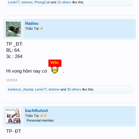
Lenin77
,
lơtơmơ
,
PhongCali
and
15 others
like this.
Hadieu
Thần Tài
TP _ĐT:
BL: 64.
3c : 264
Hi vọng hôm nay có
.
15/8/16
kenktruc_thantai
,
Lenin77
,
lơtơmơ
and
30 others
like this.
bachthulovt
Thần Tài
Perennial member
TP- ĐT