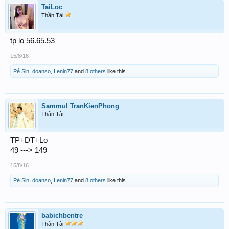
TaiLoc
Thần Tài
tp lo 56.65.53
15/8/16
Pé Sin
,
doanso
,
Lenin77
and
8 others
like this.
Sammul TranKienPhong
Thần Tài
TP+DT+Lo
49 ---> 149
15/8/16
Pé Sin
,
doanso
,
Lenin77
and
8 others
like this.
babichbentre
Thần Tài