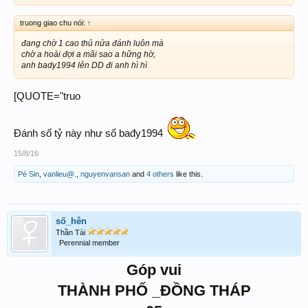
truong giao chu nói:
↑
đang chờ 1 cao thủ nửa đánh luôn mà
chờ a hoài đợi a mãi sao a hững hờ,
anh bady1994 lên DD đi anh hì hì
[QUOTE="truo
Đánh số tỷ này như số bađy1994
15/8/16
Pé Sin
,
vanlieu@.
,
nguyenvansan
and
4 others
like this.
số_hên
Thần Tài
Perennial member
Góp vui
THÀNH PHỐ _ĐỒNG THÁP