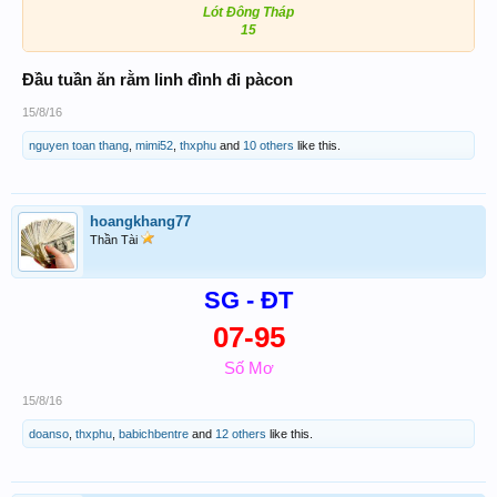
Lót Đông Tháp
15
Đầu tuần ăn rằm linh đình đi pàcon
15/8/16
nguyen toan thang
,
mimi52
,
thxphu
and
10 others
like this.
hoangkhang77
Thần Tài
SG - ĐT
07-95
Số Mơ
15/8/16
doanso
,
thxphu
,
babichbentre
and
12 others
like this.