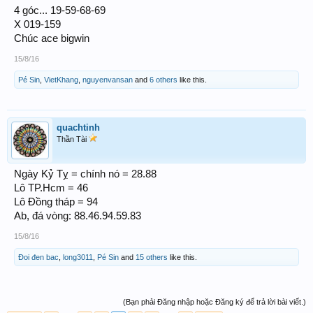
4 góc... 19-59-68-69
X 019-159
Chúc ace bigwin
15/8/16
Pé Sin
,
VietKhang
,
nguyenvansan
and
6 others
like this.
quachtinh
Thần Tài
Ngày Kỷ Tỵ = chính nó = 28.88
Lô TP.Hcm = 46
Lô Đồng tháp = 94
Ab, đá vòng: 88.46.94.59.83
15/8/16
Đoi đen bac
,
long3011
,
Pé Sin
and
15 others
like this.
(Bạn phải Đăng nhập hoặc Đăng ký để trả lời bài viết.)