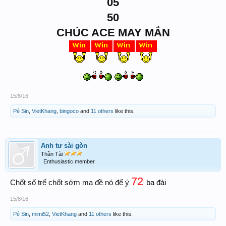
05
50
CHÚC ACE MAY MẮN
15/8/16
Pé Sin
,
VietKhang
,
bingoco
and
11 others
like this.
Anh tư sài gòn
Thần Tài
Enthusiastic member
72
ba đài
Chốt số trể chốt sớm ma đề nó để ý
15/8/16
Pé Sin
,
mimi52
,
VietKhang
and
11 others
like this.