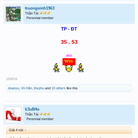
truongsinh1963
Thần Tài
Perennial member
TP - ĐT
35 . 53
453
15/8/16
doanso
,
Vũ Hãn
,
thxphu
and
10 others
like this.
ti3uB4o
Thần Tài
Perennial member
Giải 4 nói:
↑