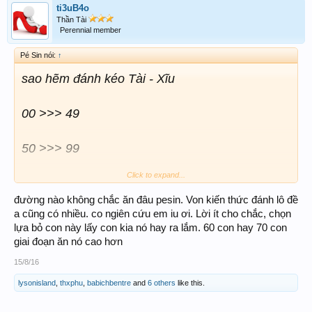
ti3uB4o
Thần Tài
Perennial member
Pé Sin nói:
↑
sao hẽm đánh kéo Tài - Xĩu
00 >>> 49
50 >>> 99
Click to expand...
chỉ có 50 con thui - e thấy pp này cũng ổn mà
đường nào không chắc ăn đâu pesin. Von kiến thức đánh lô đề
a cũng có nhiều. co ngiên cứu em iu ơi. Lời ít cho chắc, chọn
lựa bỏ con này lấy con kia nó hay ra lắm. 60 con hay 70 con
giai đoạn ăn nó cao hơn
15/8/16
lysonisland
,
thxphu
,
babichbentre
and
6 others
like this.