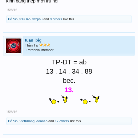
kinh bằng thép mới trụ nổi
15/8/16
Pé Sin
,
ti3uB4o
,
thxphu
and
9 others
like this.
tuan_big
Thần Tài
Perennial member
TP-DT = ab
13 . 14 . 34 . 88
bec.
13.
15/8/16
Pé Sin
,
VietKhang
,
doanso
and
17 others
like this.