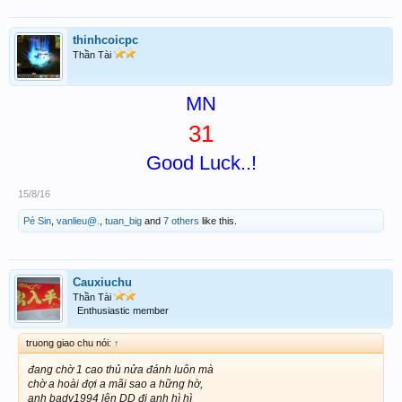
thinhcoicpc
Thần Tài
MN
31
Good Luck..!
15/8/16
Pé Sin
,
vanlieu@.
,
tuan_big
and
7 others
like this.
Cauxiuchu
Thần Tài
Enthusiastic member
truong giao chu nói:
↑
đang chờ 1 cao thủ nửa đánh luôn mà
chờ a hoài đợi a mãi sao a hững hờ,
anh bady1994 lên DD đi anh hì hì