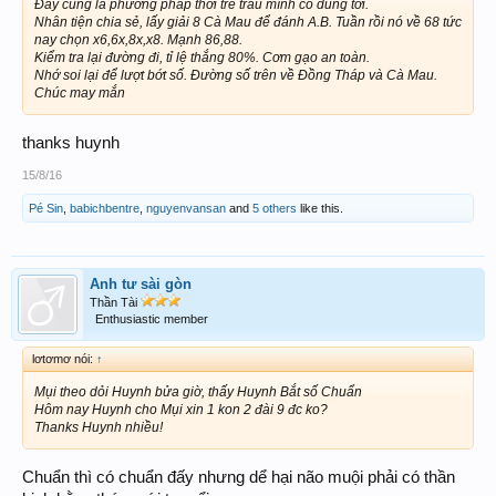
Đây cũng là phương pháp thời trẻ trâu mình có dùng tới.
Nhân tiện chia sẻ, lấy giải 8 Cà Mau để đánh A.B. Tuần rồi nó về 68 tức
nay chọn x6,6x,8x,x8. Mạnh 86,88.
Kiểm tra lại đường đi, tỉ lệ thắng 80%. Cơm gạo an toàn.
Nhớ soi lại để lượt bớt số. Đường số trên về Đồng Tháp và Cà Mau.
Chúc may mắn
thanks huynh
15/8/16
Pé Sin
,
babichbentre
,
nguyenvansan
and
5 others
like this.
Anh tư sài gòn
Thần Tài
Enthusiastic member
lơtơmơ nói:
↑
Mụi theo dỏi Huynh bửa giờ, thấy Huynh Bắt số Chuẩn
Hôm nay Huynh cho Mụi xin 1 kon 2 đài 9 đc ko?
Thanks Huynh nhiều!
Chuẩn thì có chuẩn đấy nhưng dể hại não muội phải có thần