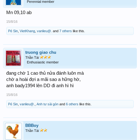
Perennial member
Mn 09,10 ab
15/8/16
Pé Sin
,
VietKhang
,
vanlieu@.
and
7 others
like this.
truong giao chu
Thần Tài
Enthusiastic member
đang chờ 1 cao thủ nửa đánh luôn mà
chờ a hoài đợi a mãi sao a hững hờ,
anh bady1994 lên DD đi anh hì hì
15/8/16
Pé Sin
,
vanlieu@.
,
Anh tư sài gòn
and
6 others
like this.
BBBoy
Thần Tài