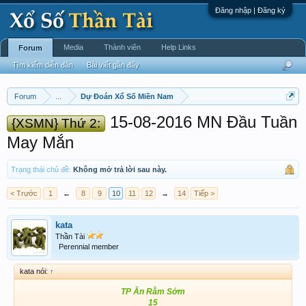
Đăng nhập | Đăng ký
Media
Thành viên
Help Links
Forum
Tìm kiếm diễn đàn
Bài viết gần đây
Forum
...
Dự Đoán Xổ Số Miền Nam
15-08-2016 MN Đầu Tuần
{XSMN} Thứ 2:
May Mắn
Trạng thái chủ đề:
Không mở trả lời sau này.
< Trước
1
←
8
9
10
11
12
→
14
Tiếp >
kata
Thần Tài
Perennial member
kata nói:
↑
TP Ăn Rằm Sớm
15