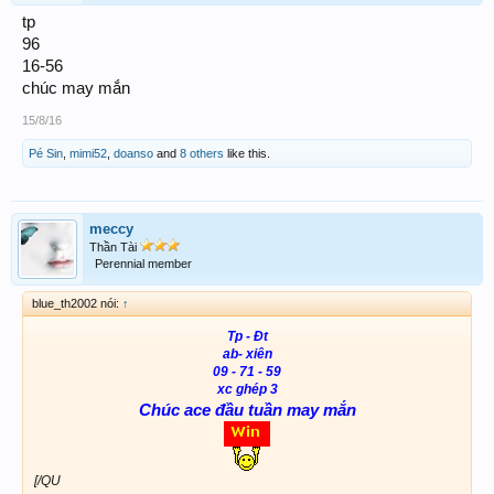
tp
96
16-56
chúc may mắn
15/8/16
Pé Sin
,
mimi52
,
doanso
and
8 others
like this.
meccy
Thần Tài
Perennial member
blue_th2002 nói:
↑
Tp - Đt
ab- xiên
09 - 71 - 59
xc ghép 3
Chúc ace đầu tuần may mắn
[/QU