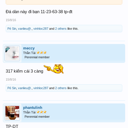
Đá dàn này đi bạn 11-23-63-38 tp-đt
15/8/16
Pé Sin
,
vanlieu@.
,
vinhloc287
and
2 others
like this.
meccy
Thần Tài
Perennial member
317 kiếm cái 3 càng
15/8/16
Pé Sin
,
vanlieu@.
,
vinhloc287
and
2 others
like this.
phantulinh
Thần Tài
Perennial member
TP-DT