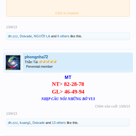
Click to expand...
Kính chúc toàn thể ace. BIGWIN!
13/6/13
dh.zzz
,
Doivade
,
NGƯỜI LẠ
and
6 others
like this.
phongnha72
Thần Tài
Perennial member
M
T
NT> 82-28-78
GL> 46-49-94
NHỊP CẦU NỐI NHỮNG BỜ VUI
Chỉnh sửa cuối:
13/6/13
13/6/13
dh.zzz
,
kuang1
,
Doivade
and
13 others
like this.