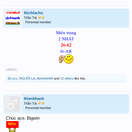
thichlacho
Thần Tài
Perennial member
Miền trung
2 NHÁT
26-62
lô-AB
13/6/13
dh.zzz
,
NGƯỜI LẠ
,
binhminh66
and
13 others
like this.
thienkhanh
Thần Tài
Perennial member
Chúc ace. Bigwin