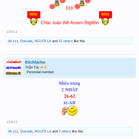
016
Chúc toàn thể 4room BigWin
13/6/13
dh.zzz
,
Doivade
,
NGƯỜI LẠ
and
15 others
like this.
thichlacho
Thần Tài
Perennial member
Miền trung
2 NHÁT
26-62
lô-AB
13/6/13
dh.zzz
,
Doivade
,
NGƯỜI LẠ
and
7 others
like this.