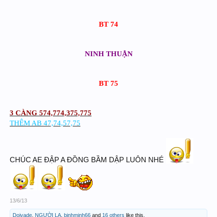
BT 74
NINH THUẬN
BT 75
3 CÀNG 574,774,375,775
THÊM AB 47,74,57,75
CHÚC AE ĐẬP A ĐỒNG BẦM DẬP LUÔN NHÉ
13/6/13
Doivade
,
NGƯỜI LẠ
,
binhminh66
and
16 others
like this.