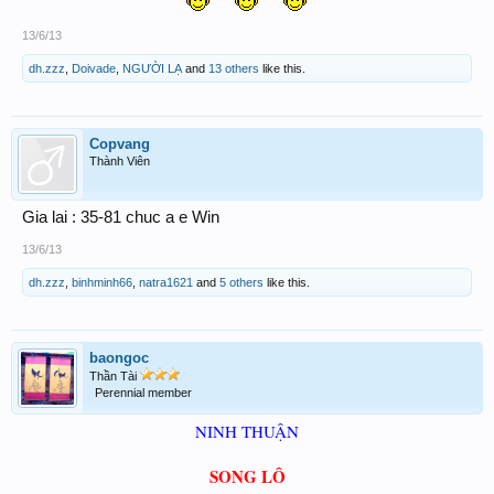
13/6/13
dh.zzz
,
Doivade
,
NGƯỜI LẠ
and
13 others
like this.
Copvang
Thành Viên
Gia lai : 35-81 chuc a e Win
13/6/13
dh.zzz
,
binhminh66
,
natra1621
and
5 others
like this.
baongoc
Thần Tài
Perennial member
NINH THUẬN
SONG LÔ