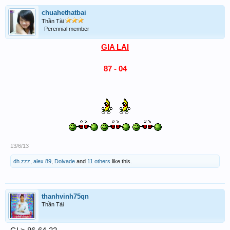
chuahethatbai
Thần Tài
Perennial member
GIA LAI
87 - 04
13/6/13
dh.zzz
,
alex 89
,
Doivade
and
11 others
like this.
thanhvinh75qn
Thần Tài