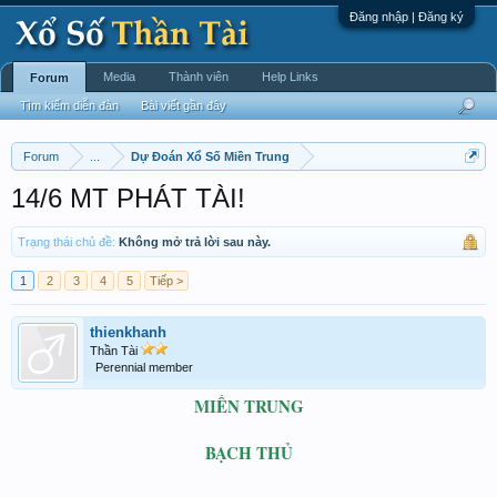
Đăng nhập | Đăng ký
Media
Thành viên
Help Links
Forum
Tìm kiếm diễn đàn
Bài viết gần đây
Forum
...
Dự Đoán Xổ Số Miền Trung
14/6 MT PHÁT TÀI!
Trạng thái chủ đề:
Không mở trả lời sau này.
1
2
3
4
5
Tiếp >
thienkhanh
Thần Tài
Perennial member
MIỀN TRUNG
BẠCH THỦ