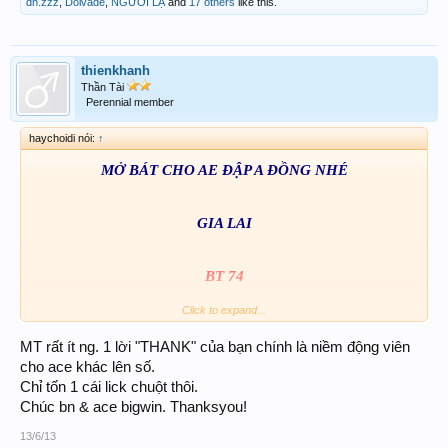
dh.zzz
,
Doivade
,
NGƯỜI LẠ
and
17 others
like this.
thienkhanh
Thần Tài
Perennial member
haychoidi nói:
↑
MỞ BÁT CHO AE ĐẬP A ĐỒNG NHÉ
GIA LAI
BT 74
Click to expand...
NINH THUẬN
MT rất ít ng. 1 lời "THANK" của bạn chính là niềm động viên
cho ace khác lên số.
BT 75
Chỉ tốn 1 cái lick chuột thôi.
Chúc bn & ace bigwin. Thanksyou!
3 CÀNG 574,774,375,775
13/6/13