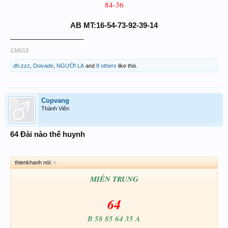
84-36
AB MT:16-54-73-92-39-14
__________________
13/6/13
dh.zzz
,
Doivade
,
NGƯỜI LẠ
and
8 others
like this.
Copvang
Thành Viên
64 Đài nào thế huynh
thienkhanh nói:
↑
MIỀN TRUNG
64
B 58 85 64 35 A