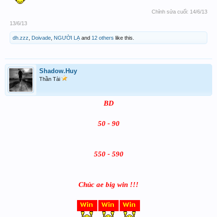
Chỉnh sửa cuối:
14/6/13
13/6/13
dh.zzz
,
Doivade
,
NGƯỜI LẠ
and
12 others
like this.
Shadow.Huy
Thần Tài
BD
50 - 90
550 - 590
Chúc ae big win !!!