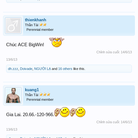
thienkhanh
Thần Tài
Perennial member
Chúc ACE BigWin!
Chỉnh sửa cuối:
14/6/13
13/6/13
dh.zzz
,
Doivade
,
NGƯỜI LẠ
and
16 others
like this.
kuang1
Thần Tài
Perennial member
Gia Lai. 20.66.-120-966.
Chỉnh sửa cuối:
14/6/13
13/6/13