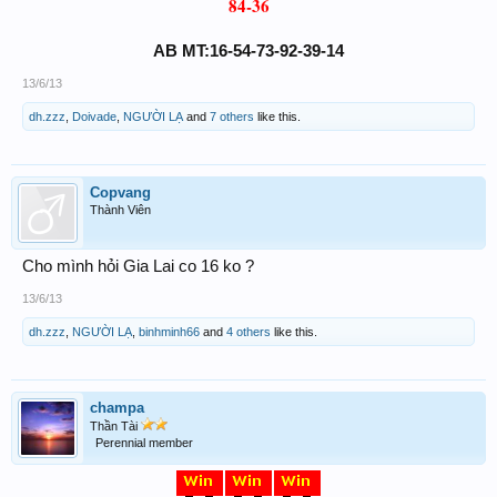
84-36
AB MT:16-54-73-92-39-14
13/6/13
dh.zzz
,
Doivade
,
NGƯỜI LẠ
and
7 others
like this.
Copvang
Thành Viên
Cho mình hỏi Gia Lai co 16 ko ?
13/6/13
dh.zzz
,
NGƯỜI LẠ
,
binhminh66
and
4 others
like this.
champa
Thần Tài
Perennial member