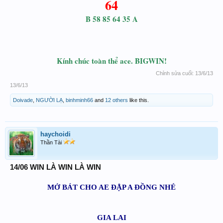
64
B 58 85 64 35 A
Kính chúc toàn thể ace. BIGWIN!
Chỉnh sửa cuối:
13/6/13
13/6/13
Doivade
,
NGƯỜI LẠ
,
binhminh66
and
12 others
like this.
haychoidi
Thần Tài
14/06 WIN LÀ WIN LÀ WIN
MỞ BÁT CHO AE ĐẬP A ĐỒNG NHÉ
GIA LAI