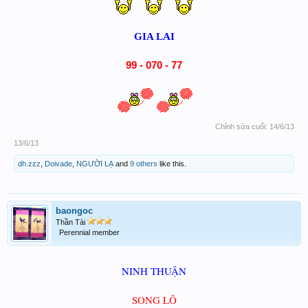
GIA LAI
99 - 070 - 77
Chỉnh sửa cuối:
14/6/13
13/6/13
dh.zzz
,
Doivade
,
NGƯỜI LẠ
and
9 others
like this.
baongoc
Thần Tài
Perennial member
NINH THUẬN
SONG LÔ