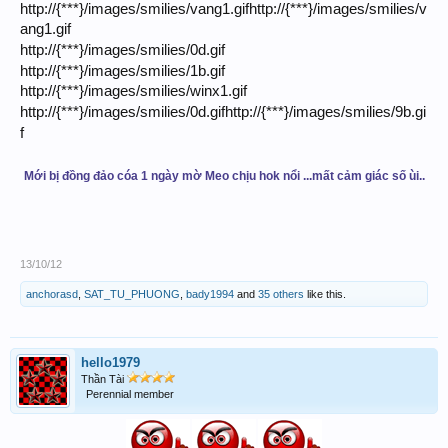
http://{***}/images/smilies/vang1.gifhttp://{***}/images/smilies/v
ang1.gif
http://{***}/images/smilies/0d.gif
http://{***}/images/smilies/1b.gif
http://{***}/images/smilies/winx1.gif
http://{***}/images/smilies/0d.gifhttp://{***}/images/smilies/9b.gi
f
Mới bị đồng đảo cóa 1 ngày mờ Meo chịu hok nổi ...mất cảm giác số ùi..
13/10/12
anchorasd
,
SAT_TU_PHUONG
,
bady1994
and
35 others
like this.
hello1979
Thần Tài
Perennial member