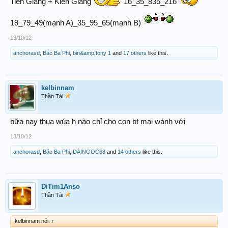
Tiền Giang + Kiên Giang
16_35_835_216
19_79_49(mạnh A)_35_95_65(mạnh B)
13/10/12
anchorasd
,
Bác Ba Phi
,
bin&amp;tony 1
and
17 others
like this.
kelbinnam
Thần Tài
bữa nay thua wúa h nào chỉ cho con bt mai wánh với
13/10/12
anchorasd
,
Bác Ba Phi
,
DAINGOC68
and
14 others
like this.
DiTim1Anso
Thần Tài
kelbinnam nói:
↑