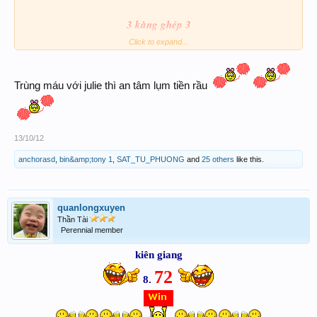
3 kàng gh
ép 3
Click to expand...
GoodLuck
Trùng máu với julie thì an tâm lụm tiền rầu
13/10/12
anchorasd
,
bin&amp;tony 1
,
SAT_TU_PHUONG
and
25 others
like this.
quanlongxuyen
Thần Tài
Perennial member
kiên giang
72
8.