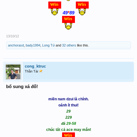
49
*
89
13/10/12
anchorasd
,
bady1994
,
Long Tứ
and
32 others
like this.
cong_ktruc
Thần Tài
bổ sung xá đố!
miền nam dzui là chính.
oánh ít thui!
29
229
đá
29-58
chúc tất cả ace may mắn!