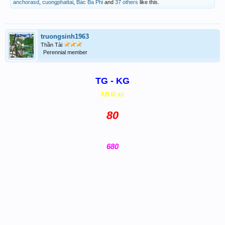
anchorasd
,
cuongphattai
,
Bác Ba Phi
and
37 others
like this.
truongsinh1963
Thần Tài
Perennial member
TG - KG
AB lô xc
80
680