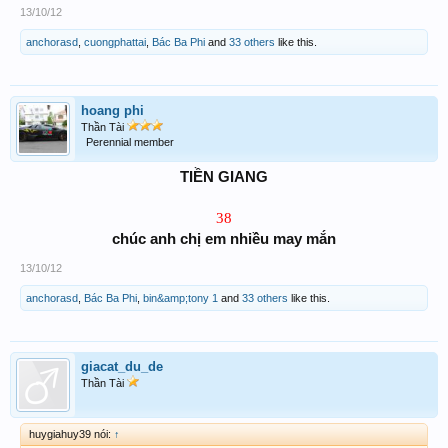
13/10/12
anchorasd
,
cuongphattai
,
Bác Ba Phi
and
33 others
like this.
hoang phi
Thần Tài
Perennial member
TIỀN GIANG
38
chúc anh chị em nhiều may mắn
13/10/12
anchorasd
,
Bác Ba Phi
,
bin&amp;tony 1
and
33 others
like this.
giacat_du_de
Thần Tài
huygiahuy39 nói:
↑