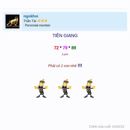
ngokhoi
Thần Tài
Perennial member
TIỀN GIANG
72
*
79
*
89
Lụm
!!!
Phải có 1 con nhé
Chỉnh sửa cuối:
14/10/12