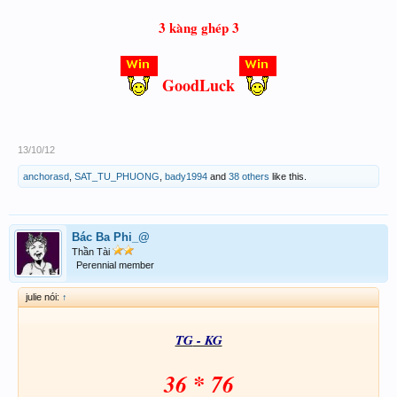
3 kàng gh
ép 3
GoodLuck
13/10/12
anchorasd
,
SAT_TU_PHUONG
,
bady1994
and
38 others
like this.
Bác Ba Phi_@
Thần Tài
Perennial member
julie nói:
↑
TG
- KG
36 * 76