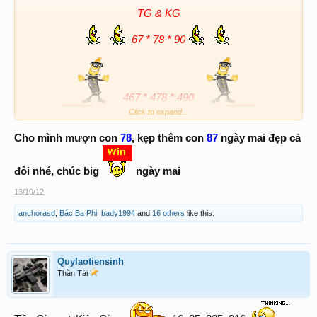
TG & KG
67 * 78 * 90
467 * 478 * 490
Click to expand...
Chúc toàn thể 4room BigWin
Cho mình mượn con
78
, kẹp thêm con
87
ngày mai đẹp cả
đôi nhé, chúc big
ngày mai
13/10/12
anchorasd
,
Bác Ba Phi
,
bady1994
and
16 others
like this.
Quylaotiensinh
Thần Tài