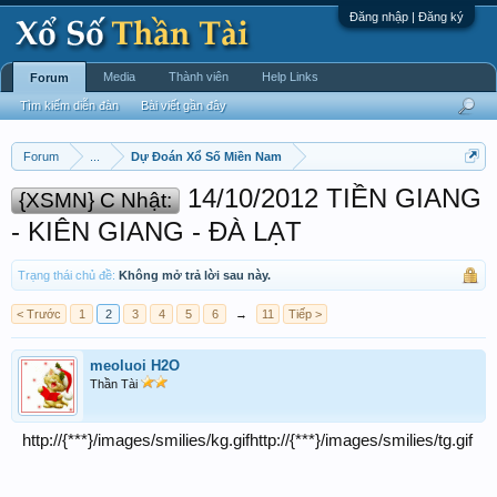
Đăng nhập | Đăng ký
Media
Thành viên
Help Links
Forum
Tìm kiếm diễn đàn
Bài viết gần đây
Forum
...
Dự Đoán Xổ Số Miền Nam
14/10/2012 TIỀN GIANG
{XSMN} C Nhật:
- KIÊN GIANG - ĐÀ LẠT
Trạng thái chủ đề:
Không mở trả lời sau này.
< Trước
1
2
3
4
5
6
→
11
Tiếp >
meoluoi H2O
Thần Tài
http://{***}/images/smilies/kg.gifhttp://{***}/images/smilies/tg.gif