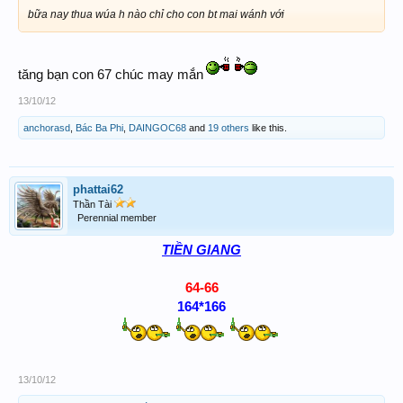
bữa nay thua wúa h nào chỉ cho con bt mai wánh với
tăng bạn con 67 chúc may mắn
13/10/12
anchorasd
,
Bác Ba Phi
,
DAINGOC68
and
19 others
like this.
phattai62
Thần Tài
Perennial member
TIỀN GIANG
64-66
164*166
13/10/12