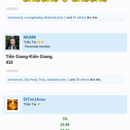
13/10/12
anchorasd
,
cuongphattai
,
bin&amp;tony 1
and
41 others
like this.
NGAMI
Thần Tài
Perennial member
Tiền Giang-Kiên Giang.
410
13/10/12
anchorasd
,
Dai Hong Thuy
,
bin&amp;tony 1
and
36 others
like this.
DiTim1Anso
Thần Tài
TG
25-85