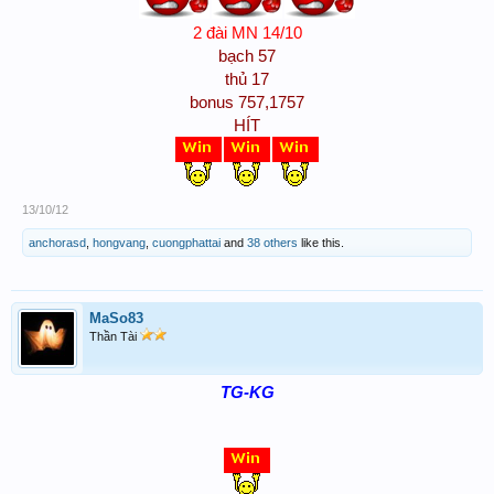
2 đài MN 14/10
bạch 57
thủ 17
bonus 757,1757
HÍT
13/10/12
anchorasd
,
hongvang
,
cuongphattai
and
38 others
like this.
MaSo83
Thần Tài
TG-KG