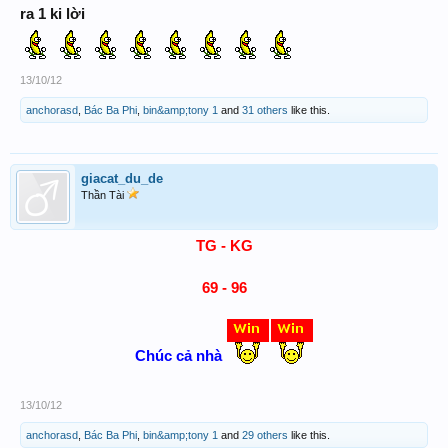
ra 1 ki lời
13/10/12
anchorasd
,
Bác Ba Phi
,
bin&amp;tony 1
and
31 others
like this.
giacat_du_de
Thần Tài
TG - KG
69 - 96
Chúc cả nhà
13/10/12
anchorasd
,
Bác Ba Phi
,
bin&amp;tony 1
and
29 others
like this.