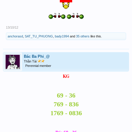
13/10/12
anchorasd
,
SAT_TU_PHUONG
,
bady1994
and
35 others
like this.
Bác Ba Phi_@
Thần Tài
Perennial member
KG
69 - 36
769 - 836
1769 - 0836