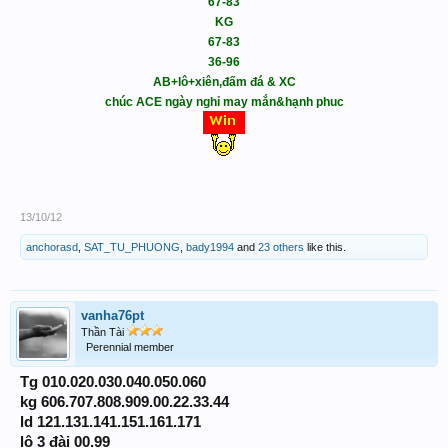
67-83
KG
67-83
36-96
AB+lô+xiên,đấm đá & XC
chúc ACE ngày nghỉ may mắn&hạnh phuc
13/10/12
anchorasd
,
SAT_TU_PHUONG
,
bady1994
and
23 others
like this.
vanha76pt
Thần Tài
Perennial member
Tg 010.020.030.040.050.060
kg 606.707.808.909.00.22.33.44
ld 121.131.141.151.161.171
lô 3 đài 00.99