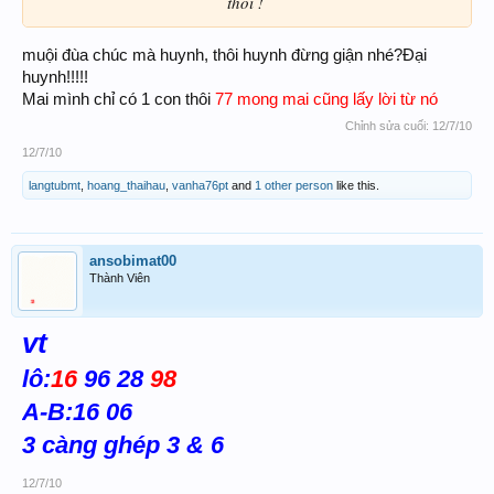
thôi !
​
muội đùa chúc mà huynh, thôi huynh đừng giận nhé?Đại
huynh!!!!!
Mai mình chỉ có 1 con thôi
77 mong mai cũng lấy lời từ nó
Chỉnh sửa cuối:
12/7/10
12/7/10
langtubmt
,
hoang_thaihau
,
vanha76pt
and
1 other person
like this.
ansobimat00
Thành Viên
vt
lô:
16
96 28
98
A-B:16 06
3 càng ghép 3 & 6
12/7/10