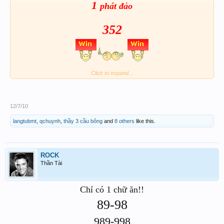
1
phát đảo
352
Click to expand...
12/7/10
langtubmt
,
qchuynh
,
thầy 3 cầu bông
and
8 others
like this.
ROCK
Thần Tài
Chỉ có 1 chữ ăn!!
89-98
989-998