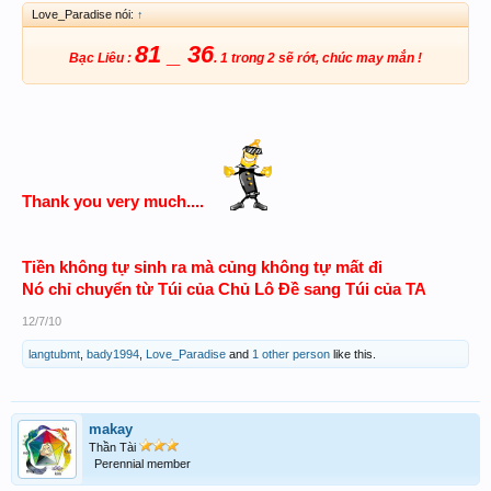
Love_Paradise nói:
↑
81 _ 36
Bạc Liêu :
. 1 trong 2 sẽ rớt, chúc may mắn !
Thank you very much....
Tiền không tự sinh ra mà củng không tự mất đi
Nó chỉ chuyển từ Túi của Chủ Lô Đề sang Túi của TA
12/7/10
langtubmt
,
bady1994
,
Love_Paradise
and
1 other person
like this.
makay
Thần Tài
Perennial member