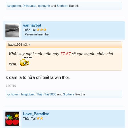
langtubmt
,
Phihoatac
,
qchuynh
and
5 others
like this.
vanha76pt
Thần Tài
Perennial member
bady1994 nói:
↑
Khỏi suy nghĩ suốt tuần này
77-67
sẽ cực mạnh..nhóc chờ
xem.
k dàm la to nửa chỉ biết là win thôi.
12/7/10
qchuynh
,
langtubmt
,
Thần Tài 3035
and
3 others
like this.
Love_Paradise
Thần Tài