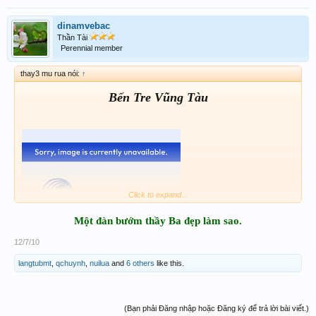
dinamvebac
Thần Tài
Perennial member
thay3 mu rua nói:
↑
Bến Tre Vũng Tàu
Click to expand...
Một đàn bướm thầy Ba đẹp làm sao.
12/7/10
langtubmt
,
qchuynh
,
nuilua
and
6 others
like this.
(Bạn phải Đăng nhập hoặc Đăng ký để trả lời bài viết.)