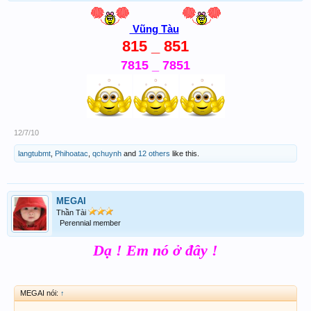
Vũng Tàu
815 _ 851
7815 _ 7851
12/7/10
langtubmt
,
Phihoatac
,
qchuynh
and
12 others
like this.
MEGAI
Thần Tài
Perennial member
Dạ ! Em nó ở đây !
MEGAI nói:
↑