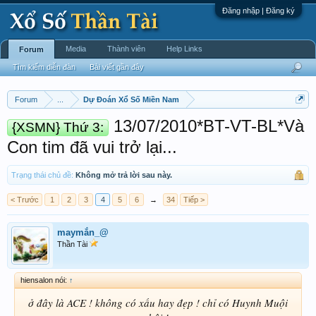
Đăng nhập | Đăng ký
Media
Thành viên
Help Links
Forum
Tìm kiếm diễn đàn
Bài viết gần đây
Forum
...
Dự Đoán Xổ Số Miền Nam
13/07/2010*BT-VT-BL*Và
{XSMN} Thứ 3:
Con tim đã vui trở lại...
Trạng thái chủ đề:
Không mở trả lời sau này.
< Trước
1
2
3
4
5
6
→
34
Tiếp >
maymắn_@
Thần Tài
hiensalon nói:
↑
ở đây là ACE ! không có xấu hay đẹp ! chỉ có Huynh Muội