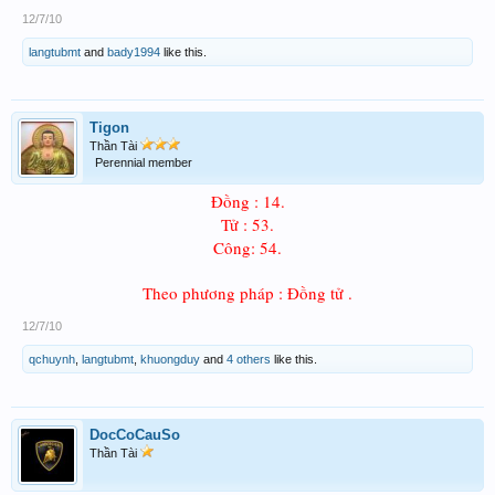
12/7/10
langtubmt
and
bady1994
like this.
Tigon
Thần Tài
Perennial member
Đồng : 14.
Tử : 53.
Công: 54.
Theo phương pháp : Đồng tử .
12/7/10
qchuynh
,
langtubmt
,
khuongduy
and
4 others
like this.
DocCoCauSo
Thần Tài