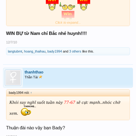
Click to expand...
WIN BỰ từ Nam chí Bắc nhé huynh!!!!
12/7/10
langtubmt
,
hoang_thaihau
,
bady1994
and
3 others
like this.
thanhthao
Thần Tài
bady1994 nói:
↑
Khỏi suy nghĩ suốt tuần này
77-67
sẽ cực mạnh..nhóc chờ
xem.
Thuận đài nào vậy bạn Bady?