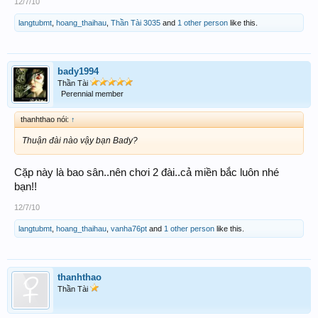
12/7/10
langtubmt
,
hoang_thaihau
,
Thần Tài 3035
and
1 other person
like this.
bady1994
Thần Tài
Perennial member
thanhthao nói:
↑
Thuận đài nào vậy bạn Bady?
Cặp này là bao sân..nên chơi 2 đài..cả miền bắc luôn nhé
bạn!!
12/7/10
langtubmt
,
hoang_thaihau
,
vanha76pt
and
1 other person
like this.
thanhthao
Thần Tài