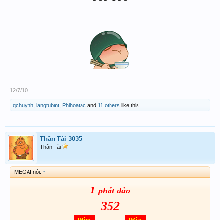
12/7/10
qchuynh
,
langtubmt
,
Phihoatac
and
11 others
like this.
Thần Tài 3035
Thần Tài
MEGAI nói:
↑
1
phát đảo
352