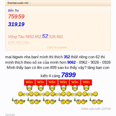
thantaicuudo nói:
↑
Bến Tre
759
59
,
319
19
,
52
Vũng Tàu 5652,652,
,526,562,
625,265,256
Click to expand...
352
mai bigwin nha bạn! mình thì thích
thôi! riêng con 62 thì
9062
mình thích theo số xe của mình hơn
- 0962 - 9026 - 0926
Mình thấy bạn có lên con 899 sao ko thấy vậy? tặng bạn con
7899
kiến 4 càng
Chỉnh sửa cuối:
12/7/10
12/7/10