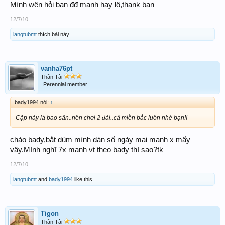
Mình wên hỏi bạn đđ mạnh hay lô,thank bạn
12/7/10
langtubmt
thích bài này.
vanha76pt
Thần Tài
Perennial member
bady1994 nói:
↑
Cặp này là bao sân..nên chơi 2 đài..cả miền bắc luôn nhé bạn!!
chào bady,bắt dùm mình dàn số ngày mai mạnh x mấy
vậy.Mình nghĩ 7x mạnh vt theo bady thì sao?tk
12/7/10
langtubmt
and
bady1994
like this.
Tigon
Thần Tài