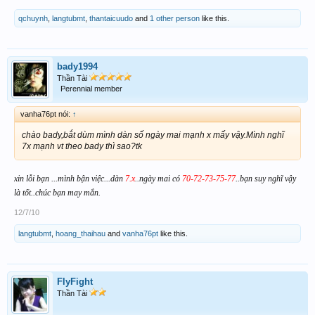
qchuynh
,
langtubmt
,
thantaicuudo
and
1 other person
like this.
bady1994
Thần Tài
Perennial member
vanha76pt nói:
↑
chào bady,bắt dùm mình dàn số ngày mai mạnh x mấy vậy.Mình nghĩ
7x mạnh vt theo bady thì sao?tk
xin lỗi bạn ...mình bận việc...dàn
7.x
..ngày mai có
70-72-73-75-77
..bạn suy nghĩ vậy
là tốt..chúc bạn may mắn.
12/7/10
langtubmt
,
hoang_thaihau
and
vanha76pt
like this.
FlyFight
Thần Tài