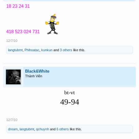
18 23 24 31
418 523 024 731
12/7/10
langtubmt
,
Phihoatac
,
kunkun
and
3 others
like this.
Black&White
Thành Viên
bt-vt
49-94
12/7/10
dream
,
langtubmt
,
qchuynh
and
6 others
like this.