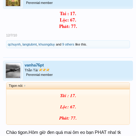
Perennial member
Tài : 17.
Lộc: 67.
Phát: 77.
12/7/10
qchuynh
,
langtubmt
,
khuongduy
and
9 others
like this.
vanha76pt
Thần Tài
Perennial member
Tigon nói:
↑
Tài : 17.
Lộc: 67.
Phát: 77.
Chào tigon.Hôm giờ đen quá mai ôm eo bạn PHAT nha! tk