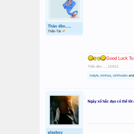
Thần đèn.....
Thần Tài
Good Luck To U
Thần đèn.....
,
12/4/12
malyle
,
kimhoa
,
sinhhoabo
an
Ngày xổ hắc đạo có thể lót
playboy