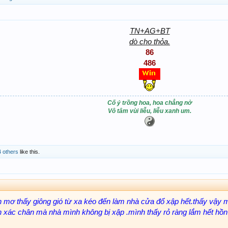
TN+AG+BT
dò cho thỏa.
86
486
Cố ý trồng hoa, hoa chẳng nở
Vô tâm vùi liễu, liễu xanh um.
4 others
like this.
h mơ thấy giông gió từ xa kéo đến làm nhà cửa đổ xập hết.thấy vậy m
 xác chân mà nhà mình không bị xập .mình thấy rỏ ràng lắm hết hồn t