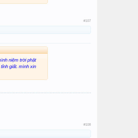
#107
ình niệm trời phật
ỉnh giất. mình xin
#108