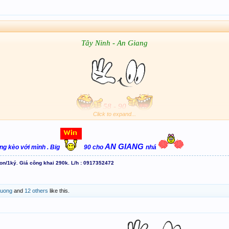
Tây Ninh - An Giang
58 - 90
Click to expand...
958 - 790
Chúc ACE 4r sau 4h30 hốt bạc
AN GIANG
ùng kèo với mình . Big
90 cho
nhá
con/1ký. Giá công khai 290k. L/h : 0917352472
uong
and
12 others
like this.