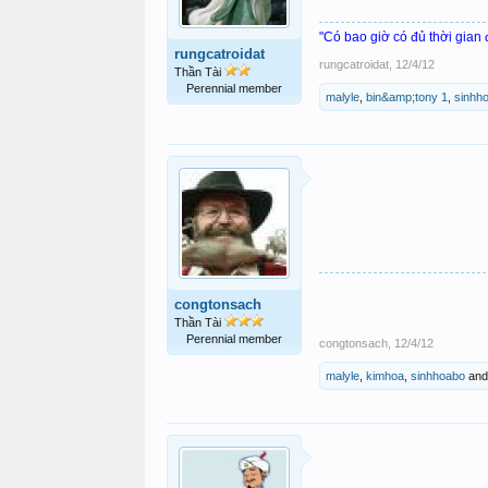
"Có bao giờ có đủ thời gian
rungcatroidat
rungcatroidat
,
12/4/12
Thần Tài
Perennial member
malyle
,
bin&amp;tony 1
,
sinhh
congtonsach
Thần Tài
Perennial member
congtonsach
,
12/4/12
malyle
,
kimhoa
,
sinhhoabo
an