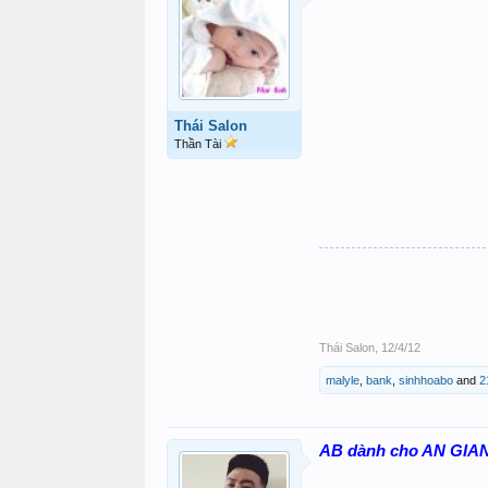
Thái Salon
Thần Tài
Thái Salon
,
12/4/12
malyle
,
bank
,
sinhhoabo
and
2
AB dành cho AN GIANG :