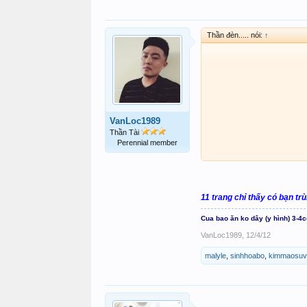
Thần đèn..... nói:
↑
VanLoc1989
Thần Tài
Perennial member
11 trang chỉ thấy có bạn tr
Cua bao ăn ko dây (y hình) 3-4
VanLoc1989
,
12/4/12
malyle
,
sinhhoabo
,
kimmaosuv