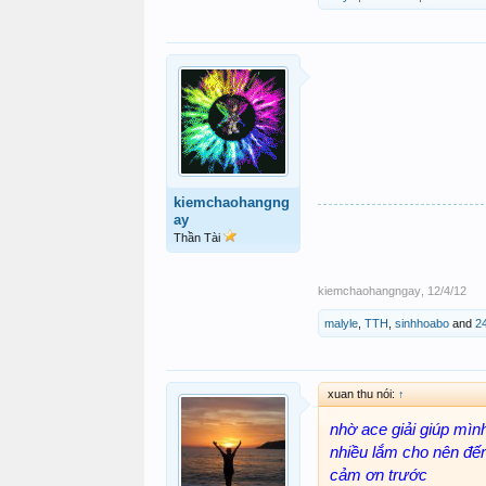
kiemchaohangng
ay
Thần Tài
kiemchaohangngay
,
12/4/12
malyle
,
TTH
,
sinhhoabo
and
2
xuan thu nói:
↑
nhờ ace giải giúp mìn
nhiều lắm cho nên đến
cảm ơn trước