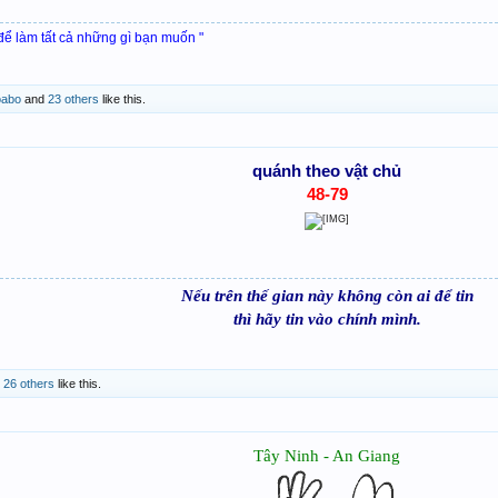
 để làm tất cả những gì bạn muốn "
oabo
and
23 others
like this.
quánh theo vật chủ
48-79
Nếu trên thế gian này không còn ai để tin
thì hãy tin vào chính mình.
d
26 others
like this.
Tây Ninh - An Giang