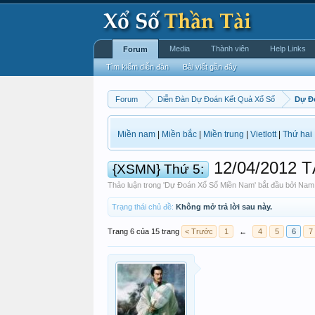
Media
Thành viên
Help Links
Forum
Tìm kiếm diễn đàn
Bài viết gần đây
Forum
Diễn Đàn Dự Đoán Kết Quả Xổ Số
Dự Đ
Miền nam
|
Miền bắc
|
Miền trung
|
Vietlott
|
Thứ hai
12/04/2012 
{XSMN} Thứ 5:
Thảo luận trong '
Dự Đoán Xổ Số Miền Nam
' bắt đầu bởi
Nam 
Trạng thái chủ đề:
Không mở trả lời sau này.
Trang 6 của 15 trang
< Trước
1
←
4
5
6
7