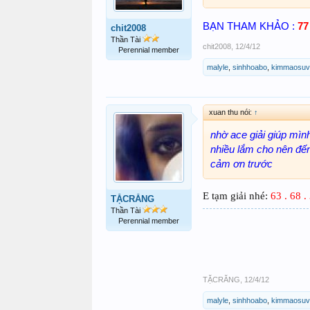
BẠN THAM KHẢO :
77
chit2008
Thần Tài
chit2008
,
12/4/12
Perennial member
malyle
,
sinhhoabo
,
kimmaosuv
xuan thu nói:
↑
nhờ ace giải giúp mìn
nhiều lắm cho nên đến
cảm ơn trước
E tạm giải nhé:
63 . 68 .
TẶCRĂNG
Thần Tài
Perennial member
TẶCRĂNG
,
12/4/12
malyle
,
sinhhoabo
,
kimmaosuv