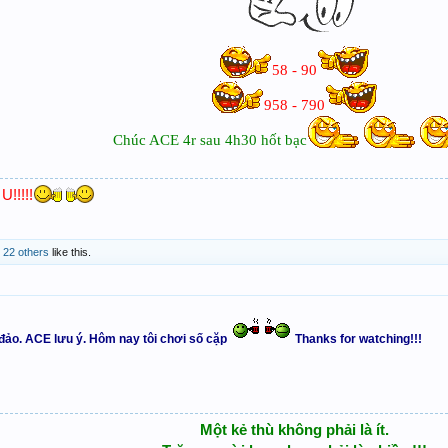
58 - 90
958 - 790
Chúc ACE 4r sau 4h30 hốt bạc
!!!!!
d
22 others
like this.
 đảo. ACE lưu ý. Hôm nay tôi chơi số cặp
Thanks for watching!!!
Một kẻ thù không phải là ít.