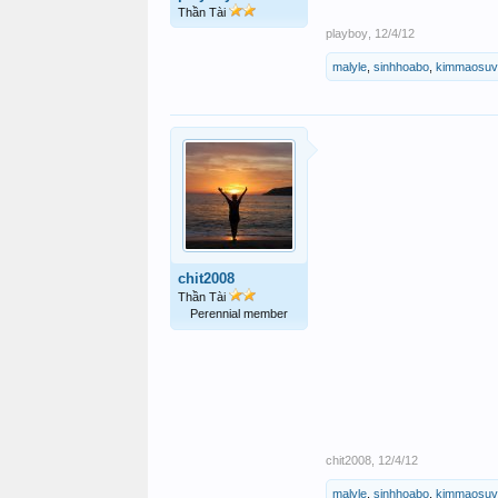
Thần Tài
playboy
,
12/4/12
malyle
,
sinhhoabo
,
kimmaosuv
chit2008
Thần Tài
Perennial member
chit2008
,
12/4/12
malyle
,
sinhhoabo
,
kimmaosuv