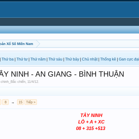
oán Xổ Số Miền Nam
|
Thứ ba
|
Thứ tư
|
Thứ năm
|
Thứ sáu
|
Thứ bảy
|
Chủ nhật
|
Thống kê
|
Gan cực đạ
TÂY NINH - AN GIANG - BÌNH THUẬN
chinh_Bắc chiến
,
11/4/12
.
8
→
15
Tiếp >
TÂY NINH
LÔ + A + XC
08 + 315 +513