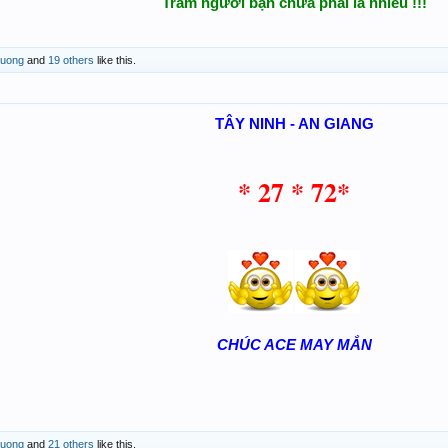
Trăm người bạn chưa phải là nhiều !!!
uong
and
19 others
like this.
TÂY NINH - AN GIANG
* 27 * 72*
CHÚC ACE MAY MẮN
uong
and
21 others
like this.