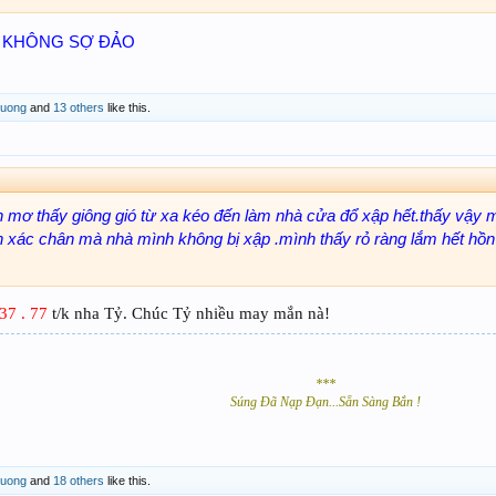
KHÔNG SỢ ĐẢO
uong
and
13 others
like this.
h mơ thấy giông gió từ xa kéo đến làm nhà cửa đổ xập hết.thấy vậy m
 xác chân mà nhà mình không bị xập .mình thấy rỏ ràng lắm hết hồn t
 37 . 77
t/k nha Tỷ. Chúc Tỷ nhiều may mắn nà!
***
Súng Đã Nạp Đạn...Sẵn Sàng Bắn !
uong
and
18 others
like this.