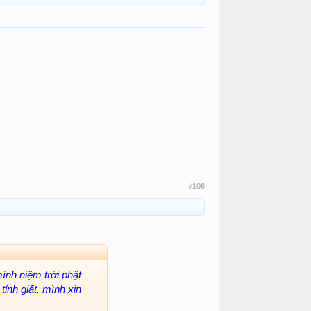
#106
ình niệm trời phật
ỉnh giất. mình xin