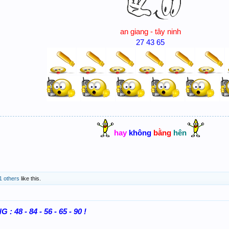
an giang - tây ninh
27 43 65
hay
không
bằng
hên
1 others
like this.
 48 - 84 - 56 - 65 - 90 !