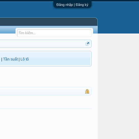
Đăng nhập | Đăng ký
i
|
Tần suất
|
Lô tô