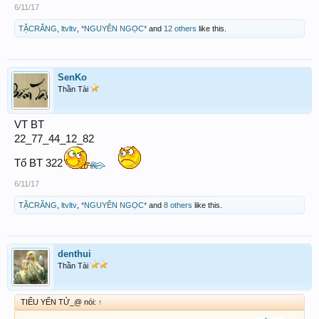
6/11/17
TẶCRĂNG
,
ltvltv
,
*NGUYÊN NGỌC*
and
12 others
like this.
SenKo
Thần Tài
VT BT
22_77_44_12_82
Tố BT 322
6/11/17
TẶCRĂNG
,
ltvltv
,
*NGUYÊN NGỌC*
and
8 others
like this.
denthui
Thần Tài
TIỂU YẾN TỬ_@ nói:
↑