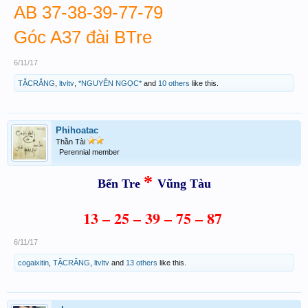
AB
37-38-39-77-79
Góc A37 đài BTre
6/11/17
TẶCRĂNG
,
ltvltv
,
*NGUYÊN NGỌC*
and
10 others
like this.
Phihoatac
Thần Tài
Perennial member
*
Bến Tre
Vũng Tàu
13 – 25 – 39 – 75 – 87
6/11/17
cogaixitin
,
TẶCRĂNG
,
ltvltv
and
13 others
like this.