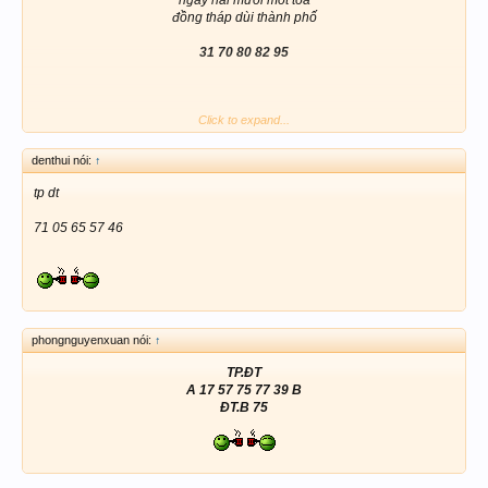
đồng tháp dùi thành phố
31 70 80 82 95
Click to expand...
denthui nói:
↑
tp dt
☘☘☘☘☘☘☘☘​
71 05 65 57 46
phongnguyenxuan nói:
↑
TP.ĐT
A 17 57 75 77 39 B
ĐT.B 75