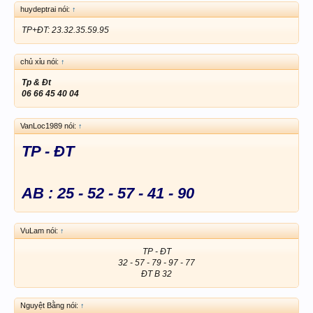
huydeptrai nói:
↑
TP+ĐT: 23.32.35.59.95
chủ xỉu nói:
↑
Tp & Đt
06 66 45 40 04
VanLoc1989 nói:
↑
TP - ĐT
AB : 25 - 52 - 57 - 41 - 90
VuLam nói:
↑
TP - ĐT
32 - 57 - 79 - 97 - 77
ĐT B 32​
Nguyệt Bằng nói:
↑