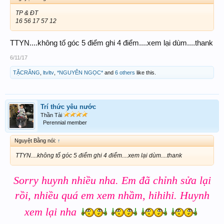
TP & ĐT
16 56 17 57 12
TTYN....không tố góc 5 điểm ghi 4 điểm....xem lại dùm....thank
6/11/17
TẶCRĂNG
,
ltvltv
,
*NGUYÊN NGỌC*
and
6 others
like this.
Trí thức yêu nước
Thần Tài
Perennial member
Nguyệt Bằng nói:
↑
TTYN....không tố góc 5 điểm ghi 4 điểm....xem lại dùm....thank
Sorry huynh nhiều nha. Em đã chỉnh sửa lại
rồi, nhiều quá em xem nhầm, hihihi. Huynh
xem lại nha