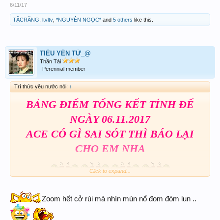
6/11/17
TẶCRĂNG
,
ltvltv
,
*NGUYÊN NGỌC*
and
5 others
like this.
TIỂU YẾN TỬ_@
Thần Tài
Perennial member
Trí thức yêu nước nói:
↑
BẢNG ĐIỂM TỔNG KẾT TÍNH ĐẾ
NGÀY 06.11.2017
ACE CÓ GÌ SAI SÓT THÌ BÁO LẠI
CHO EM NHA
Click to expand...
p/s: ACE thông cảm chịu khó zoom in lên
để xem chi tiết vì hình hơi nhỏ
Zoom hết cở rùi mà nhìn mún nổ đom đóm lun ..
View attachment 119323