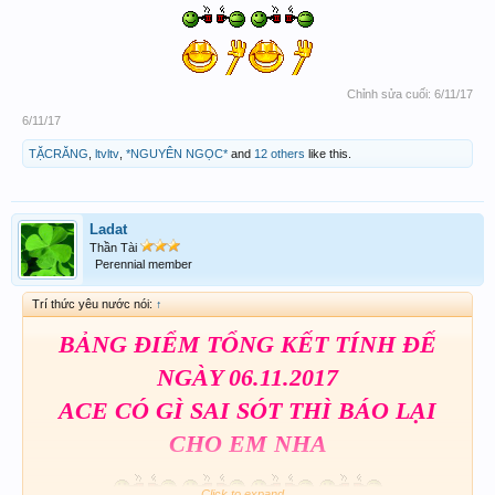
Chỉnh sửa cuối:
6/11/17
6/11/17
TẶCRĂNG
,
ltvltv
,
*NGUYÊN NGỌC*
and
12 others
like this.
Ladat
Thần Tài
Perennial member
Trí thức yêu nước nói:
↑
BẢNG ĐIỂM TỔNG KẾT TÍNH ĐẾ
NGÀY 06.11.2017
ACE CÓ GÌ SAI SÓT THÌ BÁO LẠI
CHO EM NHA
Click to expand...