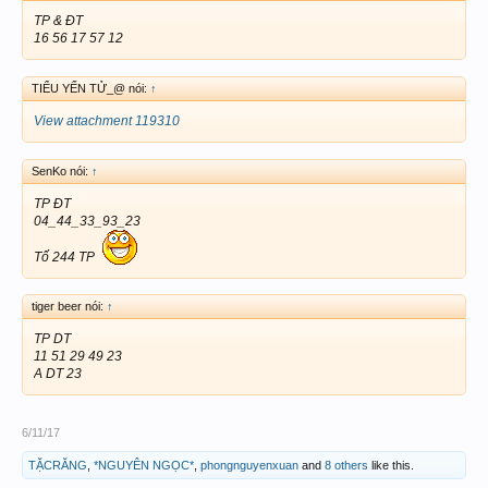
TP & ĐT
16 56 17 57 12
TIỂU YẾN TỬ_@ nói:
↑
View attachment 119310
SenKo nói:
↑
TP ĐT
04_44_33_93_23
Tố 244 TP
tiger beer nói:
↑
TP DT
11 51 29 49 23
A DT 23
6/11/17
TẶCRĂNG
,
*NGUYÊN NGỌC*
,
phongnguyenxuan
and
8 others
like this.