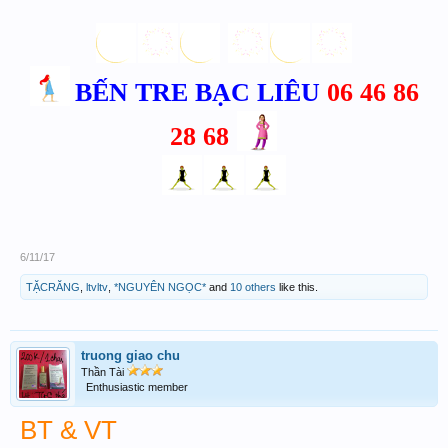
BẾN TRE BẠC LIÊU
06 46 86
28 68
6/11/17
TẶCRĂNG
,
ltvltv
,
*NGUYÊN NGỌC*
and
10 others
like this.
truong giao chu
Thần Tài
Enthusiastic member
BT & VT