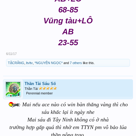
68-85
Vūng tàu+LÔ
AB
23-55
6/11/17
TẶCRĂNG
,
ltvltv
,
*NGUYÊN NGỌC*
and
7 others
like this.
Thần Tài Sáu Số
Thần Tài
Perennial member
Mai nếu ace nào có win bàn thắng vàng thì cho
sáu khấc lại ít ngày nhe
Mai sáu đi Tây Ninh không có ở nhà
trường hợp gấp quá thì nhờ em TTYN pm vô bảo lúa
thần nông trao,