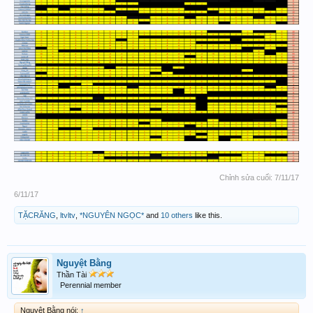
Chỉnh sửa cuối:
7/11/17
6/11/17
TẶCRĂNG
,
ltvltv
,
*NGUYÊN NGỌC*
and
10 others
like this.
Nguyệt Bằng
Thần Tài
Perennial member
Nguyệt Bằng nói:
↑