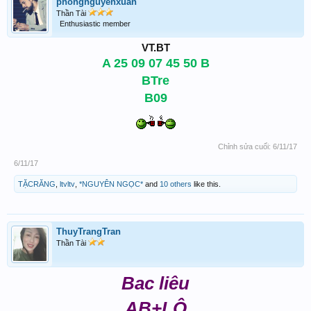
phongnguyenxuan
Thần Tài
Enthusiastic member
VT.BT
A 25 09 07 45 50 B
BTre
B09
Chỉnh sửa cuối:
6/11/17
6/11/17
TẶCRĂNG
,
ltvltv
,
*NGUYÊN NGỌC*
and
10 others
like this.
ThuyTrangTran
Thần Tài
Bac liêu
AB+LÔ