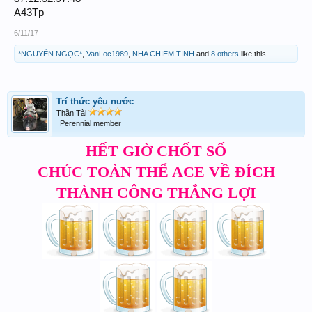
A43Tp
6/11/17
*NGUYÊN NGỌC*
,
VanLoc1989
,
NHA CHIEM TINH
and
8 others
like this.
Trí thức yêu nước
Thần Tài
Perennial member
HẾT GIỜ CHỐT SỐ
CHÚC TOÀN THỂ ACE VỀ ĐÍCH
THÀNH CÔNG THẮNG LỢI