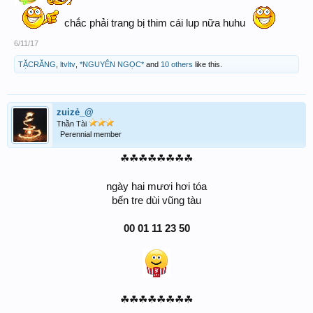
View attachment 119326
View attachment 119325
chắc phải trang bị thim cái lup nữa huhu
6/11/17
TẶCRĂNG
,
ltvltv
,
*NGUYÊN NGỌC*
and
10 others
like this.
zuizẻ_@
Thần Tài
Perennial member
☘☘☘☘☘☘☘☘
ngày hai mươi hơi tóa
bến tre dùi vũng tàu
00 01 11 23 50
☘☘☘☘☘☘☘☘​