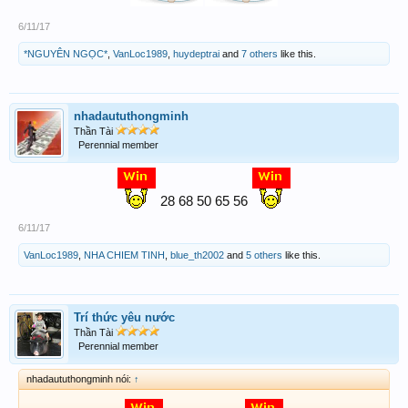
6/11/17
*NGUYÊN NGỌC*
,
VanLoc1989
,
huydeptrai
and
7 others
like this.
nhadaututhongminh
Thần Tài
Perennial member
28 68 50 65 56
6/11/17
VanLoc1989
,
NHA CHIEM TINH
,
blue_th2002
and
5 others
like this.
Trí thức yêu nước
Thần Tài
Perennial member
nhadaututhongminh nói:
↑