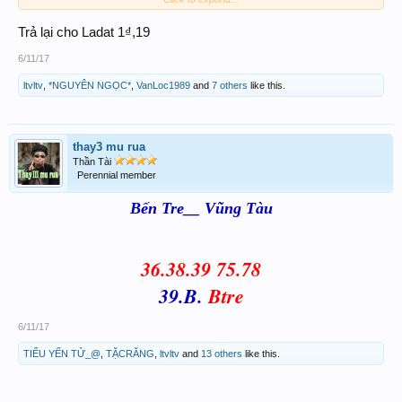
p/s: ACE thông cảm chịu khó zoom in lên
Trả lại cho Ladat 1₫,19
để xem chi tiết vì hình hơi nhỏ
6/11/17
View attachment 119323
ltvltv
,
*NGUYÊN NGỌC*
,
VanLoc1989
and
7 others
like this.
View attachment 119326
View attachment 119325
thay3 mu rua
Thần Tài
Perennial member
Bến Tre__ Vũng Tàu
36.38.39 75.78
39.B.
Btre
6/11/17
TIỂU YẾN TỬ_@
,
TẶCRĂNG
,
ltvltv
and
13 others
like this.