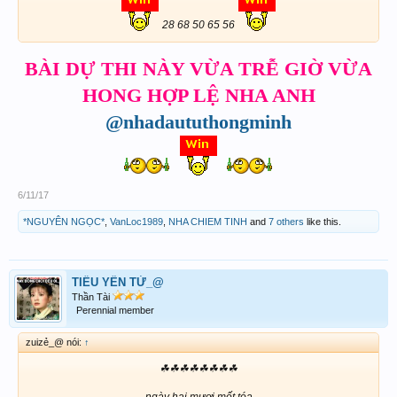
28 68 50 65 56
BÀI DỰ THI NÀY VỪA TRỄ GIỜ VỪA
HONG HỢP LỆ NHA ANH
@nhadaututhongminh
6/11/17
*NGUYÊN NGỌC*
,
VanLoc1989
,
NHA CHIEM TINH
and
7 others
like this.
TIỂU YẾN TỬ_@
Thần Tài
Perennial member
zuizẻ_@ nói:
↑
☘☘☘☘☘☘☘☘
ngày hai mươi mốt tóa