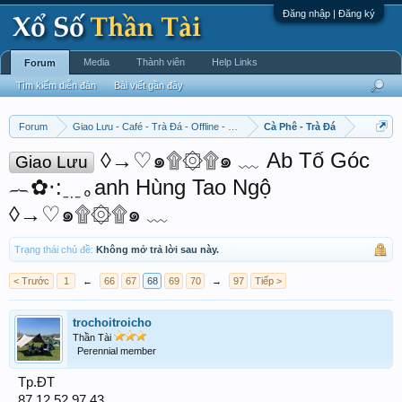
Đăng nhập | Đăng ký
Media
Thành viên
Help Links
Forum
Tìm kiếm diễn đàn
Bài viết gần đây
Forum
Giao Lưu - Café - Trà Đá - Offline - Tỉnh Tò Hihi!
Cà Phê - Trà Đá
◊→♡๑۩۞۩๑ ﹏ Ab Tố Góc
Giao Lưu
︷✿‧:﹎｡anh Hùng Tao Ngộ
◊→♡๑۩۞۩๑ ﹏
Trạng thái chủ đề:
Không mở trả lời sau này.
< Trước
1
←
66
67
68
69
70
→
97
Tiếp >
trochoitroicho
Thần Tài
Perennial member
Tp.ĐT
87.12.52.97.43