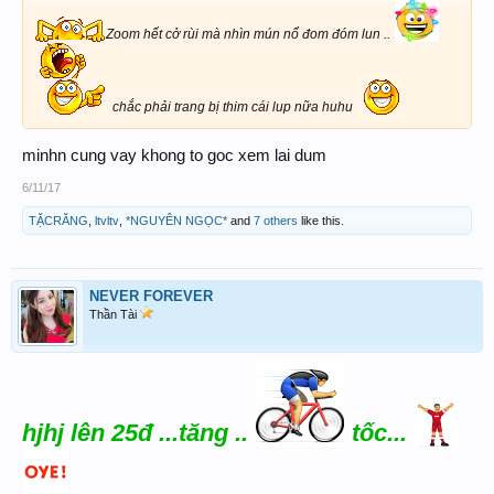
Zoom hết cở rùi mà nhìn mún nổ đom đóm lun ..
chắc phải trang bị thim cái lup nữa huhu
minhn cung vay khong to goc xem lai dum
6/11/17
TẶCRĂNG
,
ltvltv
,
*NGUYÊN NGỌC*
and
7 others
like this.
NEVER FOREVER
Thần Tài
hjhj lên 25đ ...tăng ..
tốc...