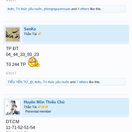
ltvltv
,
Trí thức yêu nước
,
phongnguyenxuan
and
4 others
like this.
SenKo
Thần Tài
TP ĐT
04_44_33_93_23
Tố 244 TP
6/11/17
TIỂU YẾN TỬ_@
,
ltvltv
,
Trí thức yêu nước
and
7 others
like this.
Huyền Môn Thiếu Chủ
Thần Tài
Perennial member
DT.CM
11-71-52-51-54