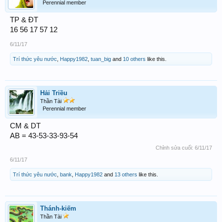
Perennial member
TP & ĐT
16 56 17 57 12
6/11/17
Trí thức yêu nước
,
Happy1982
,
tuan_big
and
10 others
like this.
Hải Triều
Thần Tài
Perennial member
CM & DT
AB = 43-53-33-93-54
Chỉnh sửa cuối:
6/11/17
6/11/17
Trí thức yêu nước
,
bank
,
Happy1982
and
13 others
like this.
Thánh-kiếm
Thần Tài