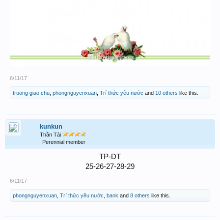
6/11/17
truong giao chu
,
phongnguyenxuan
,
Trí thức yêu nước
and
10 others
like this.
kunkun
Thần Tài
Perennial member
TP-DT
25-26-27-28-29​
6/11/17
phongnguyenxuan
,
Trí thức yêu nước
,
bank
and
8 others
like this.