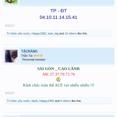
TP - ĐT
04.10.11.14.15.41
6/11/17
Trí thức yêu nước
,
Happy1982
,
tuan_big
and
10 others
like this.
TẶCRĂNG
Thần Tài
Perennial member
SÀI GÒN _ CAO LÃNH
AB: 27.37.70.72.76
Kính chúc toàn thể ACE vui nhiều nhiều !!!
6/11/17
Trí thức yêu nước
,
bank
,
Happy1982
and
9 others
like this.