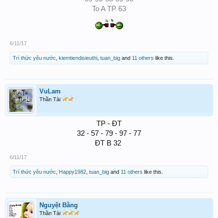
To A TP 63
6/11/17
Trí thức yêu nước
,
kiemtiendisieuthi
,
tuan_big
and
11 others
like this.
VuLam
Thần Tài
TP - ĐT
32 - 57 - 79 - 97 - 77
ĐT B 32 ​
6/11/17
Trí thức yêu nước
,
Happy1982
,
tuan_big
and
11 others
like this.
Nguyệt Bằng
Thần Tài