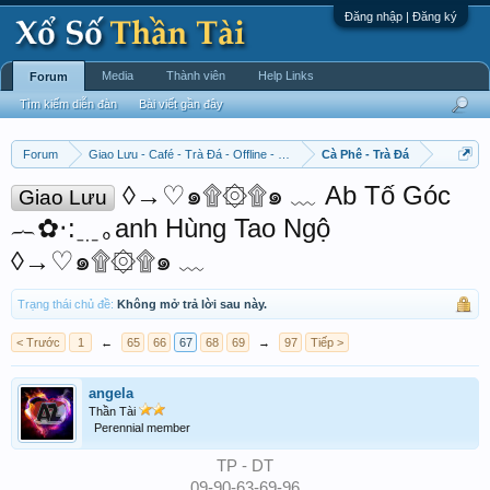
Đăng nhập | Đăng ký
Media
Thành viên
Help Links
Forum
Tìm kiếm diễn đàn
Bài viết gần đây
Forum
Giao Lưu - Café - Trà Đá - Offline - Tỉnh Tò Hihi!
Cà Phê - Trà Đá
◊→♡๑۩۞۩๑ ﹏ Ab Tố Góc
Giao Lưu
︷✿‧:﹎｡anh Hùng Tao Ngộ
◊→♡๑۩۞۩๑ ﹏
Trạng thái chủ đề:
Không mở trả lời sau này.
< Trước
1
←
65
66
67
68
69
→
97
Tiếp >
angela
Thần Tài
Perennial member
TP - DT
09-90-63-69-96