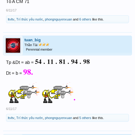
Tố A CM 71
6/11/17
ltvltv
,
Trí thức yêu nước
,
phongnguyenxuan
and
6 others
like this.
tuan_big
Thần Tài
Perennial member
54 . 11 . 81 . 94 . 98
Tp &Dt = ab =
98.
Dt = b =
.
6/11/17
ltvltv
,
Trí thức yêu nước
,
phongnguyenxuan
and
5 others
like this.