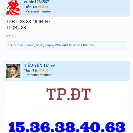
cubin1234567
Thần Tài
Perennial member
TP.ĐT: 38-83-46-64-50
TP (B): 38
6/11/17
Trí thức yêu nước
,
bank
,
Happy1982
and
10 others
like this.
TIỂU YẾN TỬ_@
Thần Tài
Perennial member