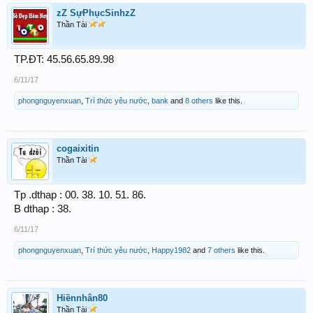
zZ SựPhụcSinhzZ
Thần Tài
TP.ĐT: 45.56.65.89.98
6/11/17
phongnguyenxuan
,
Trí thức yêu nước
,
bank
and
8 others
like this.
cogaixitin
Thần Tài
Tp .dthap : 00. 38. 10. 51. 86.
B dthap : 38.
6/11/17
phongnguyenxuan
,
Trí thức yêu nước
,
Happy1982
and
7 others
like this.
Hiềnnhân80
Thần Tài