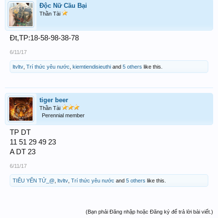
Độc Nữ Cầu Bại
Thần Tài
Đt,TP:18-58-98-38-78
6/11/17
ltvltv
,
Trí thức yêu nước
,
kiemtiendisieuthi
and
5 others
like this.
tiger beer
Thần Tài
Perennial member
TP DT
11 51 29 49 23
A DT 23
6/11/17
TIỂU YẾN TỬ_@
,
ltvltv
,
Trí thức yêu nước
and
5 others
like this.
(Bạn phải Đăng nhập hoặc Đăng ký để trả lời bài viết.)