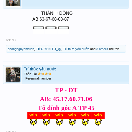
THÀNH+ĐỒNG​
AB 63-67-68-83-87
6/11/17
phongnguyenxuan
,
TIỂU YẾN TỬ_@
,
Trí thức yêu nước
and
8 others
like this.
Trí thức yêu nước
Thần Tài
Perennial member
TP - ĐT
AB: 45.17.60.71.06
Tố dính góc A TP 45
6/11/17