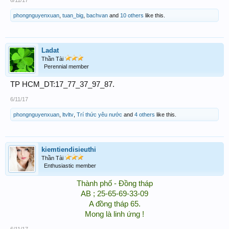
phongnguyenxuan
,
tuan_big
,
bachvan
and
10 others
like this.
Ladat
Thần Tài
Perennial member
TP HCM_DT:17_77_37_97_87.
6/11/17
phongnguyenxuan
,
ltvltv
,
Trí thức yêu nước
and
4 others
like this.
kiemtiendisieuthi
Thần Tài
Enthusiastic member
Thành phố - Đồng tháp
AB ; 25-65-69-33-09
A đồng tháp 65.
Mong là linh ứng !
6/11/17