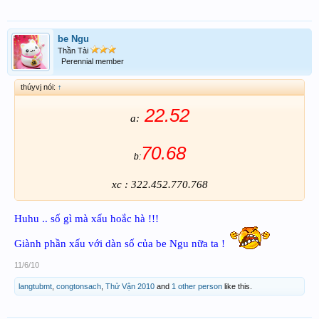
be Ngu
Thần Tài
Perennial member
thúyvj nói:
↑
22.52
a:
70.68
b:
xc : 322.452.770.768
Huhu .. số gì mà xấu hoắc hà !!!
Giành phần xấu với dàn số của be Ngu nữa ta !
11/6/10
langtubmt
,
congtonsach
,
Thử Vận 2010
and
1 other person
like this.