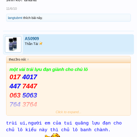
11/6/10
langtubmt
thích bài này.
AS0909
Thần Tài
thez3ro nói:
↑
một vài trái lựu đạn giành cho chủ lô
017
4017
447
7447
063
5063
764
3764
855
5855
Click to expand...
tèn tén ten,
trùi ui,người em của tui quăng lựu đạn cho
chủ lô kiểu này thì chủ lô banh chành.