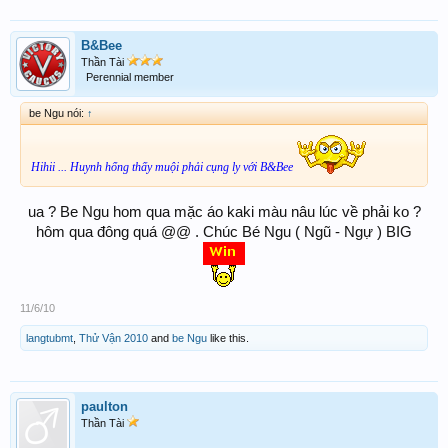
B&Bee
Thần Tài
Perennial member
be Ngu nói:
↑
Hihii ... Huynh hổng thấy muội phải cụng ly với B&Bee
ua ? Be Ngu hom qua mặc áo kaki màu nâu lúc về phải ko ?
hôm qua đông quá @@ . Chúc Bé Ngu ( Ngũ - Ngự ) BIG
11/6/10
langtubmt
,
Thử Vận 2010
and
be Ngu
like this.
paulton
Thần Tài