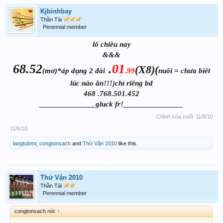
Kjbinhbay
Thần Tài
Perennial member
lô chiều nay
&&&
68.52
.
01
(X8)(
(mơ)*áp dụng 2 đài
.99
nuôi = chưa biết
lúc nào ăn!!!)chỉ riêng bd
468 .768.501.452
______________gluck fr!_______________
Chỉnh sửa cuối:
11/6/10
11/6/10
langtubmt
,
congtonsach
and
Thử Vận 2010
like this.
Thử Vận 2010
Thần Tài
Perennial member
congtonsach nói:
↑