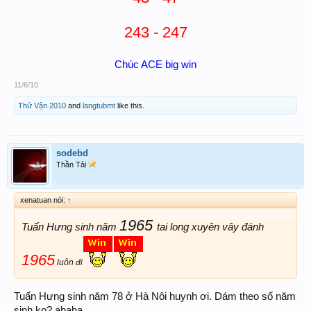
243 - 247
Chúc ACE big win
11/6/10
Thử Vận 2010
and
langtubmt
like this.
sodebd
Thần Tài
xenatuan nói:
↑
1965
Tuấn Hưng sinh năm
tai long xuyên vây đánh
1965
luôn đi
Tuấn Hưng sinh năm 78 ở Hà Nôi huynh ơi. Dám theo số năm
sinh ko? ahaha