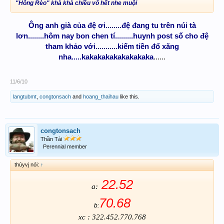
"Hông Rèo" khà khà chiều vô hết nhe muội
Ông anh già của đệ ơi........đệ đang tu trên núi tà
lơn........hôm nay bon chen tí.........huynh post số cho đệ
tham khảo với...........kiếm tiền đổ xăng
nha.....kakakakakakakakaka
......
11/6/10
langtubmt
,
congtonsach
and
hoang_thaihau
like this.
congtonsach
Thần Tài
Perennial member
thúyvj nói:
↑
22.52
a:
70.68
b:
xc : 322.452.770.768