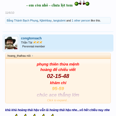
- em còn nhỏ - chưa lột tem
11/6/10
Bằng Thành Bạch Phụng
,
Kjbinhbay
,
langtubmt
and
1 other person
like this.
congtonsach
Thần Tài
Perennial member
hoang_thaihau nói:
↑
phụng thiên thừa mệnh
hoàng đế chiếu viết
02-15-48
khâm chỉ
95-59
chúc ace thắng lớn
Click to expand...
khà khà hoàng thái hậu vẫn là hoàng thái hậu nhe...vô hết chiều nay nhe