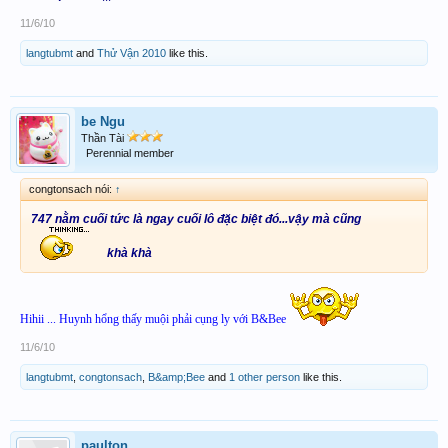
11/6/10
langtubmt
and
Thử Vận 2010
like this.
be Ngu
Thần Tài
Perennial member
congtonsach nói:
↑
747 nằm cuối tức là ngay cuối lô đặc biệt đó...vậy mà cũng
khà khà
Hihii ... Huynh hổng thấy muội phải cụng ly với B&Bee
11/6/10
langtubmt
,
congtonsach
,
B&amp;Bee
and
1 other person
like this.
paulton