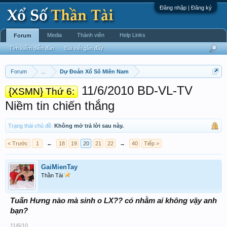
Đăng nhập | Đăng ký
Media
Thành viên
Help Links
Forum
Tìm kiếm diễn đàn
Bài viết gần đây
Forum
...
Dự Đoán Xổ Số Miền Nam
11/6/2010 BD-VL-TV
{XSMN} Thứ 6:
Niềm tin chiến thắng
Trạng thái chủ đề:
Không mở trả lời sau này.
< Trước
1
←
18
19
20
21
22
→
40
Tiếp >
GaiMienTay
Thần Tài
Tuấn Hưng nào mà sinh o LX?? có nhằm ai không vậy anh
bạn?
11/6/10