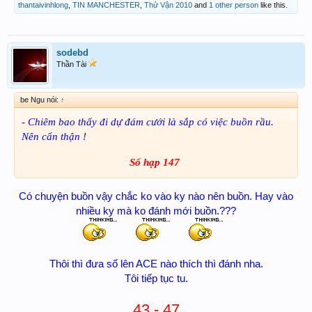
thantaivinhlong
,
TIN MANCHESTER
,
Thử Vận 2010
and
1 other person
like this.
sodebd
Thần Tài
be Ngu nói:
↑
- Chiêm bao thấy đi dự đám cưới là sắp có việc buồn rầu.
Nên cẩn thận !
Số hạp 147
Có chuyện buồn vậy chắc ko vào ky nào nên buồn. Hay vào
nhiều ky mà ko đánh mới buồn.???
Thôi thì đưa số lên ACE nào thích thì đánh nha.
Tôi tiếp tục tu.
43 - 47