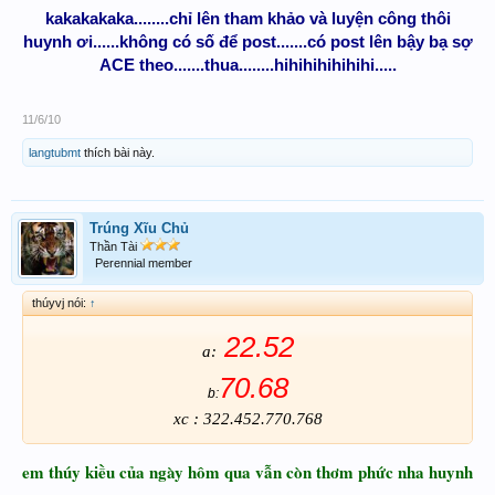
kakakakaka........chỉ lên tham khảo và luyện công thôi
huynh ơi......không có số để post.......có post lên bậy bạ sợ
ACE theo.......thua........hihihihihihihi.....
11/6/10
langtubmt
thích bài này.
Trúng Xĩu Chủ
Thần Tài
Perennial member
thúyvj nói:
↑
22.52
a:
70.68
b:
xc : 322.452.770.768
em thúy kiều của ngày hôm qua vẫn còn thơm phức nha huynh