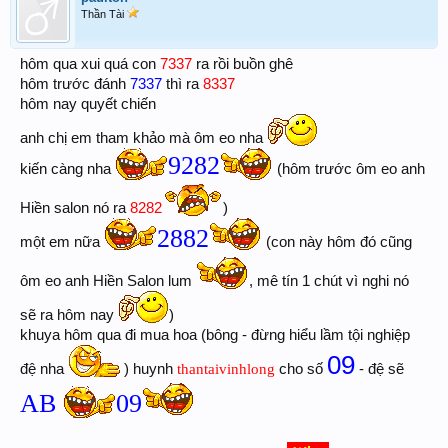
Thần Tài
hôm qua xui quá con
7337
ra rồi buồn ghê
hôm trước đánh
7337
thì ra
8337
hôm nay quyết chiến
anh chị em tham khảo mà ôm eo nha
9282
kiến càng nha
(hôm trước ôm eo anh
8282
Hiền salon nó ra
)
2882
một em nữa
(con này hôm đó cũng
ôm eo anh Hiền Salon lum
, mê tín 1 chút vì nghi nó
sẽ ra hôm nay
)
khuya hôm qua đi mua hoa (bông - đừng hiểu lầm tội nghiệp
09
đệ nha
) huynh
thantaivinhlong
cho số
- đệ sẽ
AB
09