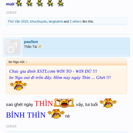
muội
11/6/10
Thử Vận 2010
,
khucthuydu
,
langtubmt
and
2 others
like this.
paulton
Thần Tài
be Ngu nói:
↑
Chúc gia đình XSTT.cơm WIN TO - WIN ĐỦ !!!
be Ngu out đi trốn đây. Hôm nay ngày Thìn ... Ghét !!!
THÌN
sao ghét ngày
vậy, tui tuổi
BÍNH THÌN
nè
11/6/10