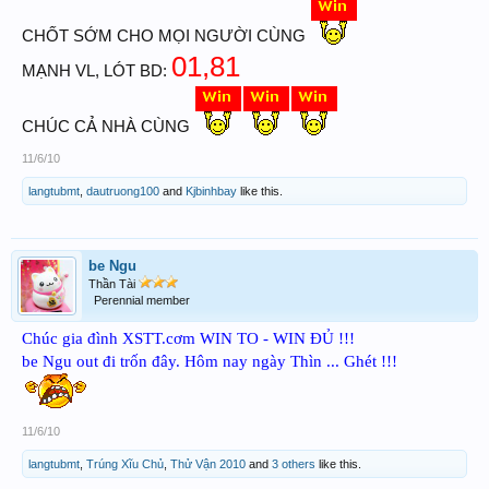
CHỐT SỚM CHO MỌI NGƯỜI CÙNG
01,81
MẠNH VL, LÓT BD:
CHÚC CẢ NHÀ CÙNG
11/6/10
langtubmt
,
dautruong100
and
Kjbinhbay
like this.
be Ngu
Thần Tài
Perennial member
Chúc gia đình XSTT.cơm WIN TO - WIN ĐỦ !!!
be Ngu out đi trốn đây. Hôm nay ngày Thìn ... Ghét !!!
11/6/10
langtubmt
,
Trúng Xĩu Chủ
,
Thử Vận 2010
and
3 others
like this.