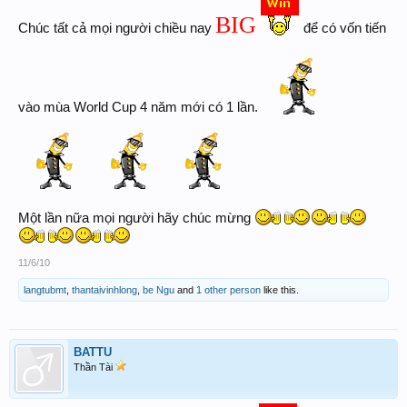
BIG
Chúc tất cả mọi người chiều nay
để có vốn tiến
vào mùa World Cup 4 năm mới có 1 lần.
Một lần nữa mọi người hãy chúc mừng
11/6/10
langtubmt
,
thantaivinhlong
,
be Ngu
and
1 other person
like this.
BATTU
Thần Tài