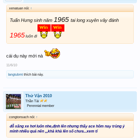
xenatuan nói:
↑
1965
Tuấn Hưng sinh năm
tai long xuyên vây đánh
1965
luôn đi
cái dụ này mới nà
11/6/10
langtubmt
thích bài này.
Thử Vận 2010
Thần Tài
Perennial member
congtonsach nói:
↑
đỗ xăng xe hơi luôn nhe,định lên nhưng thấy ace hôm nay trùng ý
mình nhiều quá nên ,,,khà khà lên số chưa...xem tí