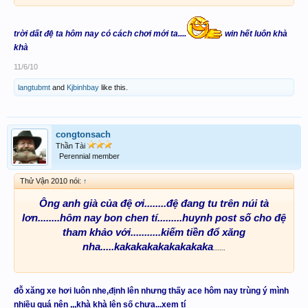
trời dất đệ ta hôm nay có cách chơi mới ta....
win hết luôn khà
khà
11/6/10
langtubmt
and
Kjbinhbay
like this.
congtonsach
Thần Tài
Perennial member
Thử Vận 2010 nói:
↑
Ông anh già của đệ ơi........đệ đang tu trên núi tà
lơn........hôm nay bon chen tí.........huynh post số cho đệ
tham khảo với...........kiếm tiền đổ xăng
nha.....kakakakakakakakaka
......
đỗ xăng xe hơi luôn nhe,định lên nhưng thấy ace hôm nay trùng ý mình
nhiều quá nên ,,,khà khà lên số chưa...xem tí