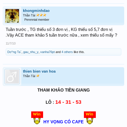
khongminhdao
Thần Tài
Perennial member
Tuần trước , TG thiếu số 3 đơn vị , KG thiếu số 5,7 đơn vị
.Vậy ACE tham khảo 5 tuần trước nữa , xem thiếu số mấy ?
11/7/10
Do^ng Ta`
,
gau_nhu_y
,
vanha76pt
and
4 others
like this.
thien bien van hoa
Thần Tài
THAM KHẢO TIỀN GIANG
14 - 31 - 53
LÔ :
HY VỌNG CÓ CAFE