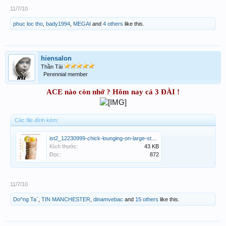
11/7/10
phuc loc tho
,
bady1994
,
MEGAI
and
4 others
like this.
hiensalon
Thần Tài
Perennial member
ACE nào còn nhớ ? Hôm nay cả 3 ĐÀI !
Các file đính kèm:
ist2_12230999-chick-lounging-on-large-stack-og-eggshells.jpg
Kích thước:
43 KB
Đọc:
872
11/7/10
Do^ng Ta`
,
TIN MANCHESTER
,
dinamvebac
and
15 others
like this.