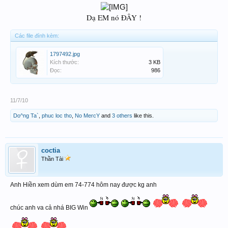
Dạ EM nó ĐÂY !
Các file đính kèm:
1797492.jpg
Kích thước:
3 KB
Đọc:
986
11/7/10
Do^ng Ta`
,
phuc loc tho
,
No MercY
and
3 others
like this.
coctia
Thần Tài
Anh Hiền xem dùm em 74-774 hôm nay được kg anh
chúc anh va cả nhá BIG Win