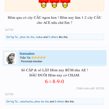
Hôm qua có cây CẦU ngon hen ! Hôm nay làm 1-2 cây CẦU
cho ACE nữa chứ Em ?
11/7/10
Do^ng Ta`
,
phuc loc tho
,
nuilua
and
5 others
like this.
hiensalon
Thần Tài
Perennial member
Số CẶP & số LẬT Hôm nay BÙM nha AE !
ĐẦU ĐUÔI Hôm nay có CHẠM:
6
8-9-0
-
-
7
Chỉnh sửa cuối:
11/7/10
11/7/10
Do^ng Ta`
,
xaozhuzhu
,
phuc loc tho
and
9 others
like this.