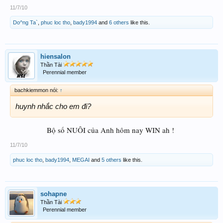
11/7/10
Do^ng Ta`
,
phuc loc tho
,
bady1994
and
6 others
like this.
hiensalon
Thần Tài
Perennial member
bachkiemmon nói:
↑
huynh nhắc cho em đi?
Bộ số NUÔI của Anh hôm nay WIN ah !
​
11/7/10
phuc loc tho
,
bady1994
,
MEGAI
and
5 others
like this.
sohapne
Thần Tài
Perennial member