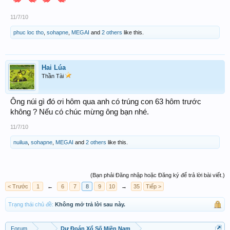
11/7/10
phuc loc tho
,
sohapne
,
MEGAI
and
2 others
like this.
Hai Lúa
Thần Tài
Ông núi gì đó ơi hôm qua anh có trúng con 63 hôm trước
không ? Nếu có chúc mừng ông bạn nhé.
11/7/10
nuilua
,
sohapne
,
MEGAI
and
2 others
like this.
(Bạn phải Đăng nhập hoặc Đăng ký để trả lời bài viết.)
< Trước
1
←
6
7
8
9
10
→
35
Tiếp >
Trạng thái chủ đề:
Không mở trả lời sau này.
Forum
...
Dự Đoán Xổ Số Miền Nam