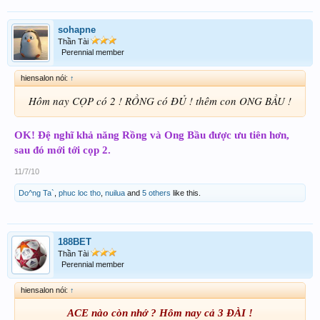
sohapne
Thần Tài
Perennial member
hiensalon nói:
↑
Hôm nay CỌP có 2 ! RỒNG có ĐỦ ! thêm con ONG BẦU !
OK! Đệ nghĩ khả năng Rồng và Ong Bầu được ưu tiên hơn,
sau đó mới tới cọp 2.
11/7/10
Do^ng Ta`
,
phuc loc tho
,
nuilua
and
5 others
like this.
188BET
Thần Tài
Perennial member
hiensalon nói:
↑
ACE nào còn nhớ ? Hôm nay cả 3 ĐÀI !