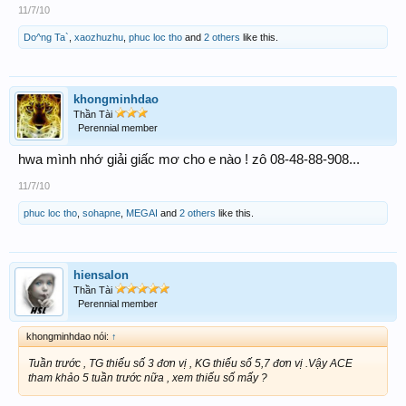
11/7/10
Do^ng Ta`
,
xaozhuzhu
,
phuc loc tho
and
2 others
like this.
khongminhdao
Thần Tài
Perennial member
hwa mình nhớ giải giấc mơ cho e nào ! zô 08-48-88-908...
11/7/10
phuc loc tho
,
sohapne
,
MEGAI
and
2 others
like this.
hiensalon
Thần Tài
Perennial member
khongminhdao nói:
↑
Tuần trước , TG thiếu số 3 đơn vị , KG thiếu số 5,7 đơn vị .Vậy ACE
tham khảo 5 tuần trước nữa , xem thiếu số mấy ?