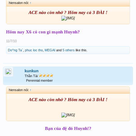
hiensalon nói:
↑
ACE nào còn nhớ ? Hôm nay cả 3 ĐÀI !
Hôm nay X6 có con gì mạnh Huynh?
11/7/10
Do^ng Ta`
,
phuc loc tho
,
MEGAI
and
5 others
like this.
kunkun
Thần Tài
Perennial member
hiensalon nói:
↑
ACE nào còn nhớ ? Hôm nay cả 3 ĐÀI !
Bạn của đệ đó Huynh!?