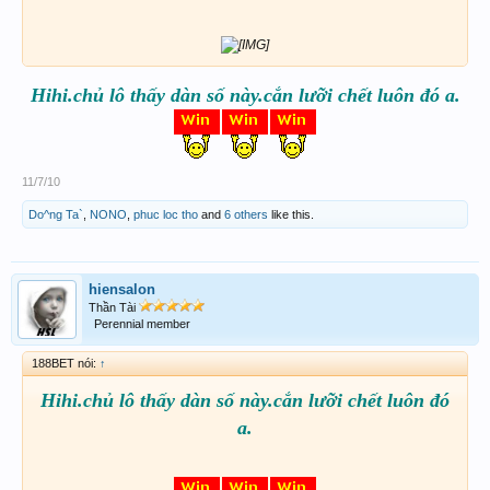
Hihi.chủ lô thấy dàn số này.cắn lưỡi chết luôn đó a.
11/7/10
Do^ng Ta`
,
NONO
,
phuc loc tho
and
6 others
like this.
hiensalon
Thần Tài
Perennial member
188BET nói:
↑
Hihi.chủ lô thấy dàn số này.cắn lưỡi chết luôn đó
a.