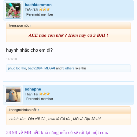
bachkiemmon
Thần Tài
Perennial member
hiensalon nói:
↑
ACE nào còn nhớ ? Hôm nay cả 3 ĐÀI !
huynh nhắc cho em đi?
11/7/10
phuc loc tho
,
bady1994
,
MEGAI
and
3 others
like this.
sohapne
Thần Tài
Perennial member
khongminhdao nói:
↑
chính xác ..Địa cỡi Cá , hwa là Cá rùi , MB về Địa 38 rùi .
38 98 về MB hết! khả năng nếu có sẽ rớt lại một con.