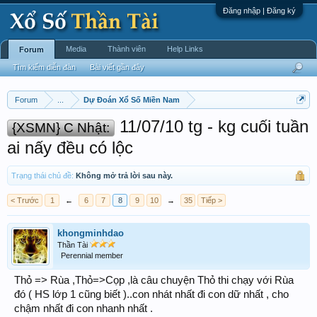
Đăng nhập | Đăng ký
Media
Thành viên
Help Links
Forum
Tìm kiếm diễn đàn
Bài viết gần đây
Forum
...
Dự Đoán Xổ Số Miền Nam
11/07/10 tg - kg cuối tuần
{XSMN} C Nhật:
ai nấy đều có lộc
Trạng thái chủ đề:
Không mở trả lời sau này.
< Trước
1
←
6
7
8
9
10
→
35
Tiếp >
khongminhdao
Thần Tài
Perennial member
Thỏ => Rùa ,Thỏ=>Cọp ,là câu chuyện Thỏ thi chạy với Rùa
đó ( HS lớp 1 cũng biết )..con nhát nhất đi con dữ nhất , cho
chậm nhất đi con nhanh nhất .