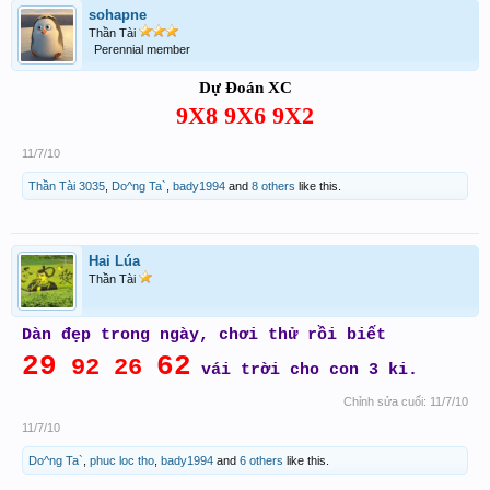
sohapne
Thần Tài
Perennial member
Dự Đoán XC
9X8 9X6 9X2
11/7/10
Thần Tài 3035
,
Do^ng Ta`
,
bady1994
and
8 others
like this.
Hai Lúa
Thần Tài
Dàn đẹp trong ngày, chơi thử rồi biết
29
62
92 26
vái trời cho con 3 ki.
Chỉnh sửa cuối:
11/7/10
11/7/10
Do^ng Ta`
,
phuc loc tho
,
bady1994
and
6 others
like this.