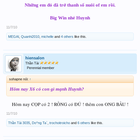
Những em đó đã trở thanh số nuôi of em rồi.
Big Win nhé Huynh
11/7/10
MEGAI
,
Quanhi2010
,
michelle
and
4 others
like this.
hiensalon
Thần Tài
Perennial member
sohapne nói:
↑
Hôm nay X6 có con gì mạnh Huynh?
Hôm nay CỌP có 2 ! RỒNG có ĐỦ ! thêm con ONG BẦU !
11/7/10
Thần Tài 3035
,
Do^ng Ta`
,
trochoitroicho
and
6 others
like this.