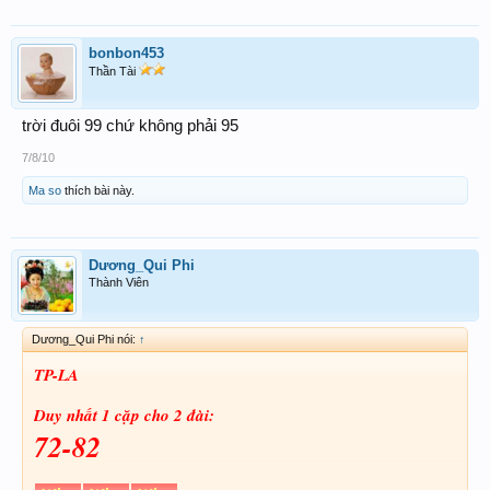
bonbon453
Thần Tài
trời đuôi 99 chứ không phải 95
7/8/10
Ma so
thích bài này.
Dương_Qui Phi
Thành Viên
Dương_Qui Phi nói:
↑
TP-LA
Duy nhất 1 cặp cho 2 đài:
72-82