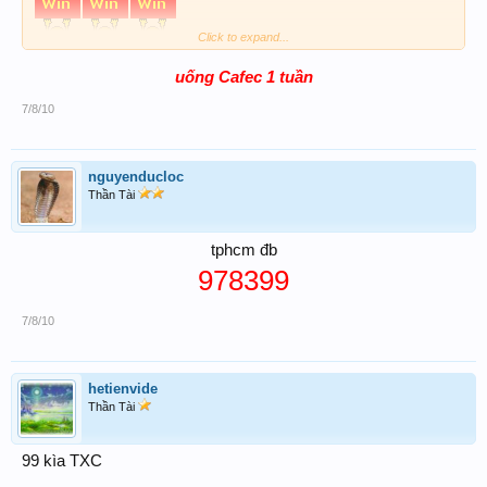
Click to expand...
uống Cafec 1 tuần
7/8/10
nguyenducloc
Thần Tài
tphcm đb
978399
7/8/10
hetienvide
Thần Tài
99 kìa TXC