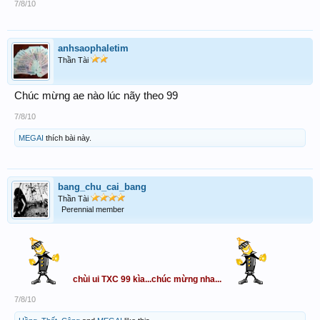
7/8/10
anhsaophaletim
Thần Tài
Chúc mừng ae nào lúc nãy theo 99
7/8/10
MEGAI
thích bài này.
bang_chu_cai_bang
Thần Tài
Perennial member
chùi ui TXC 99 kìa...chúc mừng nha...
7/8/10